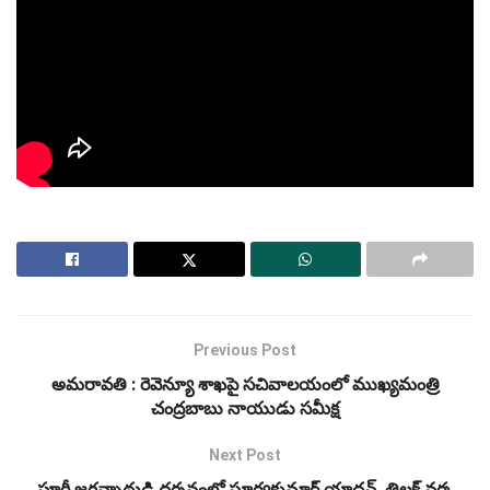
Previous Post
అమరావతి : రెవెన్యూ శాఖపై సచివాలయంలో ముఖ్యమంత్రి
చంద్రబాబు నాయుడు సమీక్ష
Next Post
పూరీ జగన్నాథుడి దర్శనంలో సూర్యకుమార్ యాదవ్, తిలక్ వర్మ,