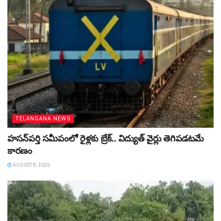
TELANGANA NEWS
హసన్‌పర్తి సమీపంలో రైళ్లకు బ్రేక్‌.. విద్యుత్‌ వైర్లు తెగిపడటమే
కారణం
AUGUST 8, 2026