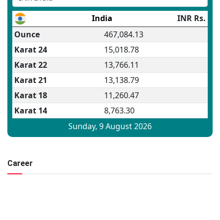
Career