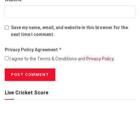
Save my name, email, and website in this browser for the
next time I comment.
*
Privacy Policy Agreement
I agree to the Terms & Conditions and
Privacy Policy
.
Live Cricket Score