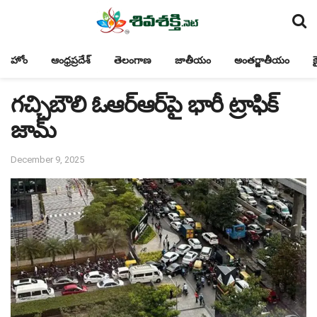
హోం
ఆంధ్రప్రదేశ్
తెలంగాణ
జాతీయం
అంతర్జాతీయం
క
గచ్చిబౌలి ఓఆర్‌ఆర్‌పై భారీ ట్రాఫిక్
జామ్
December 9, 2025