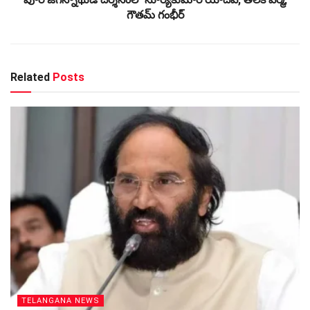
గౌతమ్ గంభీర్
Related
Posts
TELANGANA NEWS