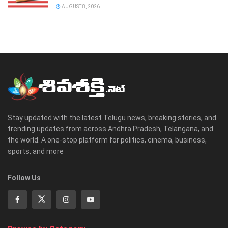
AUGUST 8, 2026
Stay updated with the latest Telugu news, breaking stories, and
trending updates from across Andhra Pradesh, Telangana, and
the world. A one-stop platform for politics, cinema, business,
sports, and more
Follow Us