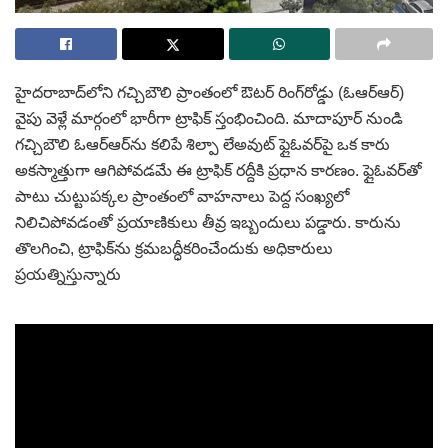
హైదరాబాద్‌లోని గచ్చిబౌలి ప్రాంతంలో ఔటర్ రింగ్‌రోడ్డు (ఓఆర్‌ఆర్‌)
వైపు వెళ్లే మార్గంలో భారీగా ట్రాఫిక్ స్తంభించింది. మాదాపూర్ నుండి
గచ్చిబౌలి ఓఆర్‌ఆర్‌ను కలిపే శిల్పా లేఅవుట్ ఫ్లైఓవర్‌పై ఒక కారు
అకస్మాత్తుగా ఆగిపోవడమే ఈ ట్రాఫిక్ రద్దీకి ప్రధాన కారణం. ఫ్లైఓవర్‌తో
పాటు చుట్టుపక్కల ప్రాంతంలో వాహనాలు పెద్ద సంఖ్యలో
నిలిచిపోవడంతో ప్రయాణికులు తీవ్ర ఇబ్బందులు పడ్డారు. కారును
తొలగించి, ట్రాఫిక్‌ను క్రమబద్ధీకరించేందుకు అధికారులు
ప్రయత్నిస్తున్నారు