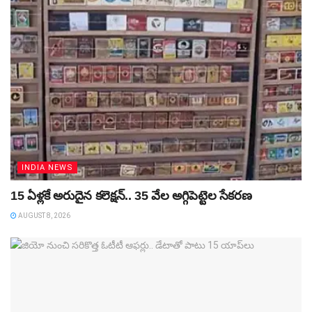
INDIA NEWS
15 ఏళ్లకే అరుదైన కలెక్షన్‌.. 35 వేల అగ్గిపెట్టెల సేకరణ
AUGUST 8, 2026