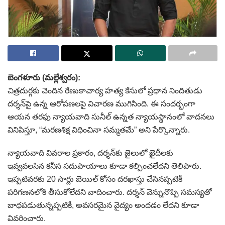
బెంగళూరు (మల్లేశ్వరం):
చిత్రదుర్గకు చెందిన రేణుకాచార్య హత్య కేసులో ప్రధాన నిందితుడు
దర్శన్‌పై ఉన్న ఆరోపణలపై విచారణ ముగిసింది. ఈ సందర్భంగా
ఆయన తరఫు న్యాయవాది సునీల్‌ ఉన్నత న్యాయస్థానంలో వాదనలు
వినిపిస్తూ, “మరణశిక్ష విధించినా సమ్మతమే” అని పేర్కొన్నారు.
న్యాయవాది వివరాల ప్రకారం, దర్శన్‌కు జైలులో ఖైదీలకు
ఇవ్వవలసిన కనీస సదుపాయాలు కూడా కల్పించలేదని తెలిపారు.
ఇప్పటివరకు 20 సార్లు బెయిల్‌ కోసం దరఖాస్తు చేసినప్పటికీ
పరిగణనలోకి తీసుకోలేదని వాదించారు. దర్శన్‌ వెన్నునొప్పి సమస్యతో
బాధపడుతున్నప్పటికీ, అవసరమైన వైద్యం అందడం లేదని కూడా
వివరించారు.