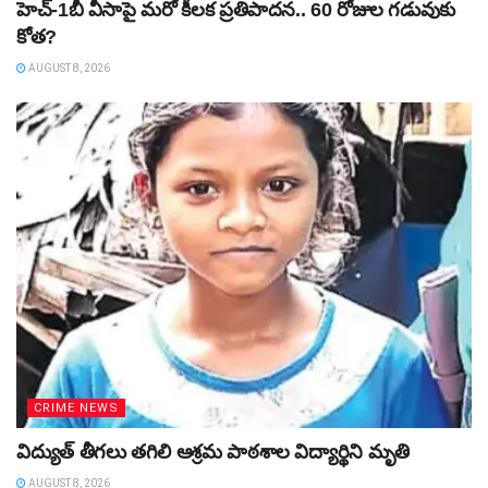
హెచ్‌-1బీ వీసాపై మరో కీలక ప్రతిపాదన.. 60 రోజుల గడువుకు
కోత?
AUGUST 8, 2026
CRIME NEWS
విద్యుత్‌ తీగలు తగిలి ఆశ్రమ పాఠశాల విద్యార్థిని మృతి
AUGUST 8, 2026