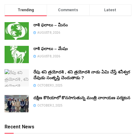
Trending
Comments
Latest
రాశి ఫలాలు – మీనం
AUGUST 8, 2026
రాశి ఫలాలు – మేషం
AUGUST 8, 2026
రేపు శని త్రయోదశి , శని త్రయోదశి నాడు ఏమి చేస్తే శనీశ్వర
దేవుడు సంతృప్తి చెందుతాడు ?
OCTOBER 3, 2025
దక్షిణ కొరియాలో కొనసాగుతున్న మంత్రి నారాయణ పర్యటన
OCTOBER 2, 2025
Recent News