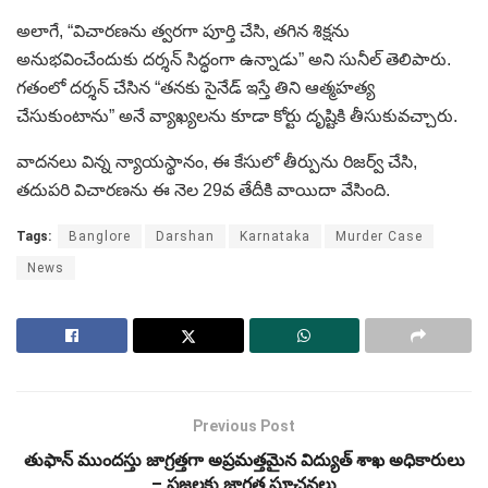
అలాగే, “విచారణను త్వరగా పూర్తి చేసి, తగిన శిక్షను
అనుభవించేందుకు దర్శన్ సిద్ధంగా ఉన్నాడు” అని సునీల్‌ తెలిపారు.
గతంలో దర్శన్ చేసిన “తనకు సైనేడ్ ఇస్తే తిని ఆత్మహత్య
చేసుకుంటాను” అనే వ్యాఖ్యలను కూడా కోర్టు దృష్టికి తీసుకువచ్చారు.
వాదనలు విన్న న్యాయస్థానం, ఈ కేసులో తీర్పును రిజర్వ్‌ చేసి,
తదుపరి విచారణను ఈ నెల 29వ తేదీకి వాయిదా వేసింది.
Tags:
Banglore
Darshan
Karnataka
Murder Case
News
Previous Post
తుఫాన్‌ ముందస్తు జాగ్రత్తగా అప్రమత్తమైన విద్యుత్‌ శాఖ అధికారులు
– ప్రజలకు జాగ్రత్త సూచనలు