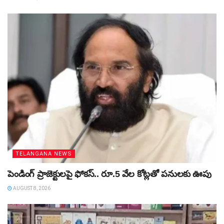
TELANGANA NEWS
పెండింగ్‌ ప్రాజెక్టులపై ఫోకస్‌.. రూ.5 వేల కోట్లతో పనులకు ఊపు
AUGUST 8, 2026