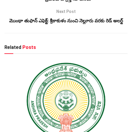
Next Post
మొంథా తుఫాన్ ఎఫెక్ట్‌: శ్రీకాకుళం నుంచి నెల్లూరు వరకు రెడ్‌ అలర్ట్‌
Related
Posts