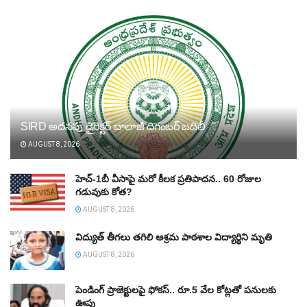
SIRD అదనపు డైరెక్టర్‌ బాలాజీ దిగంబర్‌ బదిలీ
AUGUST 8, 2026
హెచ్‌-1బీ వీసాపై మరో కీలక ప్రతిపాదన.. 60 రోజుల
గడువుకు కోత?
AUGUST 8, 2026
విద్యుత్‌ తీగలు తగిలి ఆశ్రమ పాఠశాల విద్యార్థిని మృతి
AUGUST 8, 2026
పెండింగ్‌ ప్రాజెక్టులపై ఫోకస్‌.. రూ.5 వేల కోట్లతో పనులకు
ఊపు