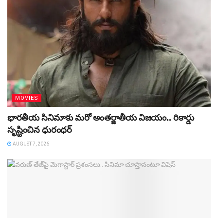
MOVIES
భారతీయ సినిమాకు మరో అంతర్జాతీయ విజయం.. రికార్డు
సృష్టించిన ధురంధర్‌
AUGUST 7, 2026