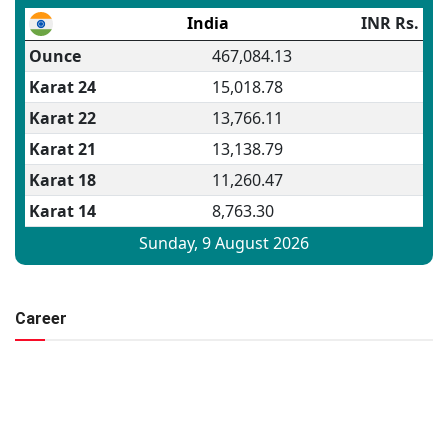
Career