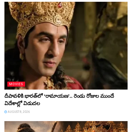
MOVIES
దీపావళికి భారత్‌లో ‘రామాయణ’.. రెండు రోజుల ముందే
విదేశాల్లో విడుదల
AUGUST 8, 2026