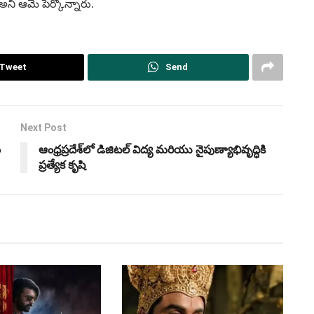
అని ఆమె పేర్కొన్నారు.
Tweet
Send
Next Post
ం
ఆంధ్రప్రదేశ్‌లో డిజిటల్ విద్య మరియు నైపుణ్యాభివృద్ధికి
ప్రత్యేక కృషి