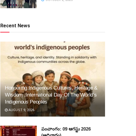
Recent News
Honouring Indigenous Cultures, Heritage &
Wisdom :International Day Of The World’s
Indigenous Peoples
AUGUST 9, 2026
పంచాంగం: 09 ఆగస్టు 2026
(ఆదివారం)