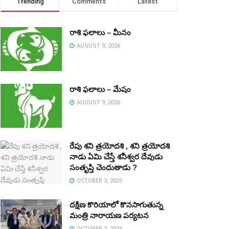
Trending
Comments
Latest
రాశి ఫలాలు – మీనం
AUGUST 9, 2026
రాశి ఫలాలు – మేషం
AUGUST 9, 2026
రేపు శని త్రయోదశి , శని త్రయోదశి
నాడు ఏమి చేస్తే శనీశ్వర దేవుడు
సంతృప్తి చెందుతాడు ?
OCTOBER 3, 2025
దక్షిణ కొరియాలో కొనసాగుతున్న
మంత్రి నారాయణ పర్యటన
OCTOBER 2, 2025