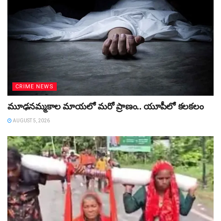
CRIME NEWS
మూఢనమ్మకాల మాయలో మరో ప్రాణం.. యూపీలో కలకలం
AUGUST 5, 2026