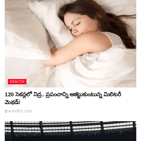
HEALTH
120 సెకన్లలో నిద్ర.. ప్రపంచాన్ని ఆకట్టుకుంటున్న మిలిటరీ
మెథడ్!
AUGUST 5, 2026