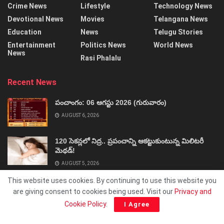
Crime News
Lifestyle
Technology News
Devotional News
Movies
Telangana News
Education
News
Telugu Stories
Entertainment
Politics News
World News
News
Rasi Phalalu
Recent News
పంచాంగం: 06 ఆగస్టు 2026 (గురువారం)
AUGUST 6, 2026
120 సెకన్లలో నిద్ర.. ప్రపంచాన్ని ఆకట్టుకుంటున్న మిలిటరీ
మెథడ్!
AUGUST 5, 2026
This website uses cookies. By continuing to use this website you
are giving consent to cookies being used. Visit our
Privacy and
Cookie Policy
.
I Agree
About
Advertise
Privacy & Policy
Contact