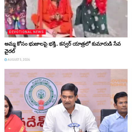
DEVOTIONAL NEWS
అమ్మ కోసం భుజాలపై భక్తి.. కన్వర్‌ యాత్రలో కుమారుడి సేవ
వైరల్
AUGUST 5, 2026