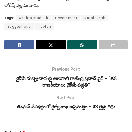
లోకేష్ వెల్లడించారు.
Tags:
Andhra pradesh
Government
Naralokesh
Suggestions
Toofan
Previous Post
వైసీపీ దుష్ప్రచారంపై ఆలపాటి రాజేంద్ర ప్రసాద్ ఫైర్‌ – “శవ
రాజకీయాలు వైసీపీ పద్ధతి”
Next Post
తుఫాన్‌ నేపథ్యంలో రైల్వే శాఖ అప్రమత్తం – 43 రైళ్లు రద్దు