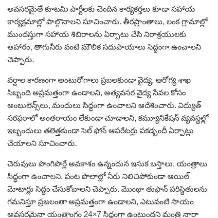
అవసరమైతే కూటమి పార్టీలకు చెందిన కార్యకర్తలు కూడా సహాయ
కార్యక్రమాల్లో పాల్గొనాలని సూచించారు. తీరప్రాంతాలు, లంక గ్రామాల్లో
ముందస్తుగా సహాయ శిబిరాలను ఏర్పాటు చేసి నిరాశ్రయులకు
ఆహారం, తాగునీరు వంటి మౌలిక సదుపాయాలు సిద్ధంగా ఉంచాలని
చెప్పారు.
వర్షాల కారణంగా అంటురోగాలు ప్రబలకుండా వైద్య, ఆరోగ్య శాఖ
సిబ్బంది అప్రమత్తంగా ఉండాలని, అత్యవసర వైద్య సేవల కోసం
అంబులెన్స్‌లు, మందులు సిద్ధంగా ఉంచాలని ఆదేశించారు. విద్యుత్
సరఫరాలో అంతరాయం లేకుండా చూడాలని, కమ్యూనికేషన్ వ్యవస్థల్లో
ఇబ్బందులు తలెత్తకుండా సెల్ ఫోన్ ఆపరేటర్లు పకడ్బందీ ఏర్పాట్లు
చేయాలని సూచించారు.
చెరువులు పొంగిపొర్లే అవకాశం ఉన్నందున ఇసుక బస్తాలు, యంత్రాలు
సిద్ధంగా ఉంచాలని, పంట పొలాల్లో నీరు నిలిచిపోకుండా ఆయిల్
మోటార్లు సిద్ధం చేసుకోవాలని చెప్పారు. మొంథా తుఫాన్ పరిస్థితులను
గమనిస్తూ ప్రజలంతా అప్రమత్తంగా ఉండాలని, ఎటువంటి సాయం
అవసరమైనా యంత్రాంగం 24×7 సిద్ధంగా ఉంటుందని మంత్రి నారా