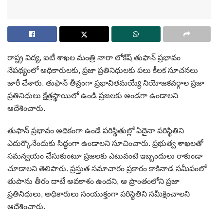
రాష్ట్ర విద్య, ఐటీ శాఖల మంత్రి నారా లోకేష్ తుఫాన్ ప్రభావం
నేపథ్యంలో అధికారులకు, ప్రజా ప్రతినిధులకు పలు కీలక సూచనలు
జారీ చేశారు. తుఫాన్ తీవ్రంగా ప్రభావితమయ్యే నియోజకవర్గాల ప్రజా
ప్రతినిధులు క్షేత్రస్థాయిలో ఉండి ప్రజలకు అండగా ఉండాలని
ఆదేశించారు.
తుఫాన్ ప్రభావం అధికంగా ఉండే పరిస్థితుల్లో ఏదైనా పరిస్థితిని
ఎదుర్కొనేందుకు సిద్ధంగా ఉండాలని సూచించారు. ప్రభుత్వ శాఖలతో
సమన్వయం చేసుకుంటూ ప్రజలకు ఎటువంటి ఇబ్బందులు రాకుండా
చూడాలని తెలిపారు. ప్రస్తుత సమాచారం ప్రకారం కాకినాడ సమీపంలో
తుపాను తీరం దాటే అవకాశం ఉందని, ఆ ప్రాంతంలోని ప్రజా
ప్రతినిధులు, అధికారులు సంయుక్తంగా పరిస్థితిని సమీక్షించాలని
ఆదేశించారు.