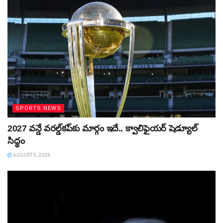
SPORTS NEWS
2027 వన్డే వరల్డ్‌కప్‌కు మార్గం ఇదే.. క్వాలిఫైయర్ షెడ్యూల్
సిద్ధం
AUGUST 5, 2026