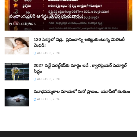
పంచాంగం: 06 ఆగస్టు 2026 (గురువారం)
AUGUST 6, 2026
120 సెకన్లలో నిద్ర.. ప్రపంచాన్ని ఆకట్టుకుంటున్న మిలిటరీ
మెథడ్!
AUGUST 5, 2026
2027 వన్డే వరల్డ్‌కప్‌కు మార్గం ఇదే.. క్వాలిఫైయర్ షెడ్యూల్
సిద్ధం
AUGUST 5, 2026
మూఢనమ్మకాల మాయలో మరో ప్రాణం.. యూపీలో కలకలం
AUGUST 5, 2026