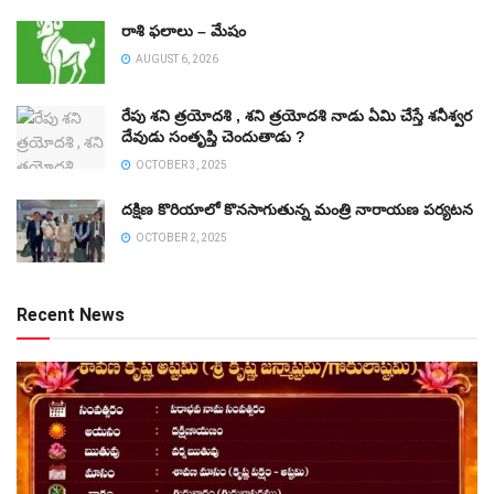
రాశి ఫలాలు – మేషం
AUGUST 6, 2026
రేపు శని త్రయోదశి , శని త్రయోదశి నాడు ఏమి చేస్తే శనీశ్వర
దేవుడు సంతృప్తి చెందుతాడు ?
OCTOBER 3, 2025
దక్షిణ కొరియాలో కొనసాగుతున్న మంత్రి నారాయణ పర్యటన
OCTOBER 2, 2025
Recent News