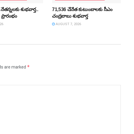
 నేతన్నలకు శుభవార్త..
71,536 చేనేత కుటుంబాలకు సీఎం
’ ప్రారంభం
చంద్రబాబు శుభవార్త
26
AUGUST 7, 2026
*
lds are marked