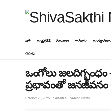
హోం
ఆంధ్రప్రదేశ్
తెలంగాణ
జాతీయం
అంతర్జాతీయ
చదువు
ఒంగోలు జలదిగ్బంధం
ప్రభావంతో జనజీవనం అస
October 29, 2025
in
Andhra Pradesh News