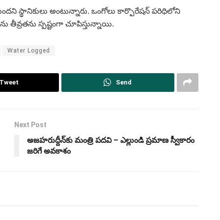
ందని స్థానికులు అంటున్నారు. ఒంగోలు కార్పొరేషన్‌ పరిధిలోని
 తీవ్రతను స్పష్టంగా చూపిస్తున్నాయి.
Water Logged
Tweet
Send
Next Post
అజహరుద్దీన్‌కు మంత్రి పదవి – ఎల్లుండి ప్రమాణ స్వీకారం
జరిగే అవకాశం