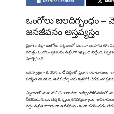
Share on Facebook
Share
ఒంగోలు జలదిగ్బంధం – 
జనజీవనం అస్తవ్యస్తం
ప్రకాశం జిల్లా ఒంగోలు పట్టణంలో మొంథా తుపాను తాండవ
మాత్రం ఒంగోలు ప్రజలను తీవ్రంగా ఇబ్బంది పెట్టింది. పట్ట
మార్చేసింది.
అకస్మాత్తుగా కురిసిన భారీ వర్షంతో ప్రధాన రహదారులు,
పరిస్థితి నెలకొంది. అనేక చోట్ల నీరు ఇళ్లలోకి చేరడంతో ప్రజలు
పట్టణంలో మురుగునీటి కాలువలు ఉప్పొంగిపోవడంతో మ
నీటిమడుగులు, చెత్త కుప్పలు కనిపిస్తున్నాయి. అధికారులు 
వర్షం తీవ్రత కారణంగా ఉపశమనం ఇంకా కనిపించడం లేదు