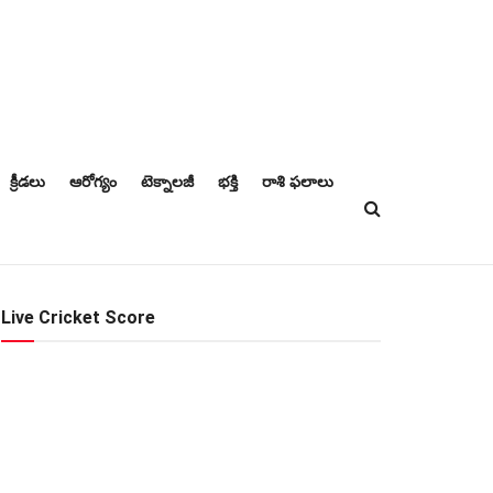
క్రీడలు
ఆరోగ్యం
టెక్నాలజీ
భక్తి
రాశి ఫలాలు
Live Cricket Score