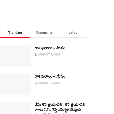
Trending
Comments
Latest
రాశి ఫలాలు – మీనం
AUGUST 7, 2026
రాశి ఫలాలు – మేషం
AUGUST 7, 2026
రేపు శని త్రయోదశి , శని త్రయోదశి
నాడు ఏమి చేస్తే శనీశ్వర దేవుడు