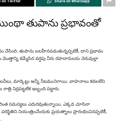
 on Twitter
Share on Whatsapp
మొంథా తుపాను ప్రభావంతో
ం చేసింది. తుపాను బలహీనపడుతున్నప్పటికీ, దాని ప్రభావం
ణం మొత్తాన్ని కమ్మేసిన వర్షపు నీరు రహదారులను చెరువుల్లా
 కాలనీలు, మార్కెట్లు అన్నీ నీటమునిగాయి. వాహనాలు కదలలేని
 రాత్రి నిద్రపట్టలేక ఇబ్బంది పడ్డారు.
రింత సమస్యలు ఎదురవుతున్నాయి. ఎక్కడ చూసినా
పరిస్థితిని నియంత్రించేందుకు ప్రయత్నాలు ప్రారంభించినప్పటికీ,
.