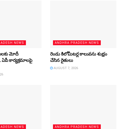
RADESH NEWS
ANDHRA PRADESH NEWS
ులకు మోదీ
రెండు కిలోమీటర్ల కాలువను శుభ్రం
ఏపీ కార్యక్రమాలపై
చేసిన రైతులు
AUGUST 7, 2026
26
RADESH NEWS
ANDHRA PRADESH NEWS