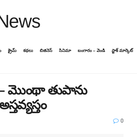
ం
క్రైమ్
కథలు
బిజినెస్‌
సినిమా
బంగారం – వెండి
స్టాక్ మార్కెట్
 – మొంథా తుపాను
్తవ్యస్తం
0