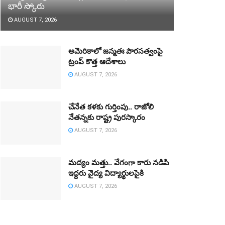
భారీ స్కోరు
AUGUST 7, 2026
అమెరికాలో జన్మతః పౌరసత్వంపై
ట్రంప్‌ కొత్త ఆదేశాలు
AUGUST 7, 2026
చేనేత కళకు గుర్తింపు.. రాజోలి
నేతన్నకు రాష్ట్ర పురస్కారం
AUGUST 7, 2026
మద్యం మత్తు.. వేగంగా కారు నడిపి
ఇద్దరు వైద్య విద్యార్థులపైకి
AUGUST 7, 2026