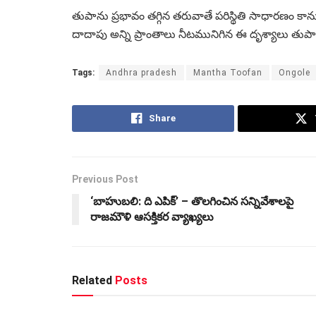
తుపాను ప్రభావం తగ్గిన తరువాతే పరిస్థితి సాధారణం కాను
దాదాపు అన్ని ప్రాంతాలు నీటమునిగిన ఈ దృశ్యాలు తుపాను
Tags:
Andhra pradesh
Mantha Toofan
Ongole
Share
Previous Post
‘బాహుబలి: ది ఎపిక్‌’ – తొలగించిన సన్నివేశాలపై
రాజమౌళి ఆసక్తికర వ్యాఖ్యలు
Related
Posts