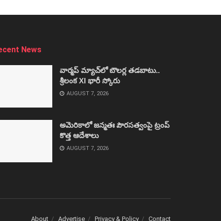
ecent News
వార్మప్‌ మ్యాచ్‌లో బౌలర్ల తడబాటు..
శ్రీలంక XI భారీ స్కోరు
AUGUST 7, 2026
అమెరికాలో జన్మతః పౌరసత్వంపై ట్రంప్‌
కొత్త ఆదేశాలు
AUGUST 7, 2026
About
Advertise
Privacy & Policy
Contact