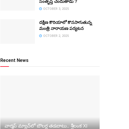
సంతృప్తి చెందుతాడు ?
OCTOBER 3, 2025
దక్షిణ కొరియాలో కొనసాగుతున్న
మంత్రి నారాయణ పర్యటన
OCTOBER 2, 2025
Recent News
వార్మప్‌ మ్యాచ్‌లో బౌలర్ల తడబాటు.. శ్రీలంక XI