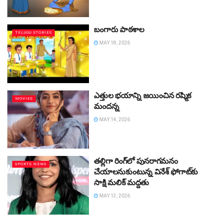
బంగారు పాఠశాల
TELUGU STORIES
MAY 18, 2026
ఎత్తుల భయాన్ని జయించిన రష్మిక
MOVIES
మందన్న
MAY 14, 2026
తల్లిగా రింగ్‌లో పునరాగమనం
SPORTS NEWS
చేయాలనుకుంటున్న వినేశ్ ఫోగాట్‌కు
సాక్షి మలిక్ మద్దతు
MAY 13, 2026