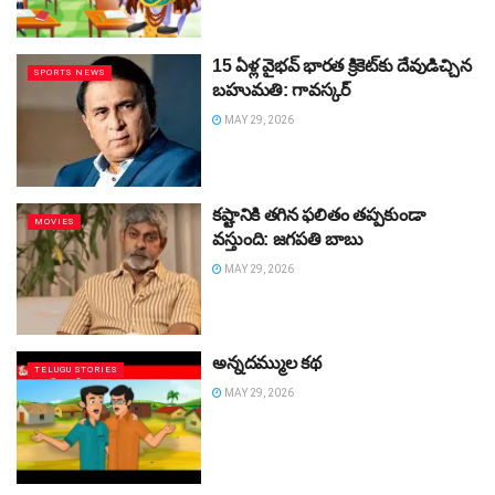
15 ఏళ్ల వైభవ్ భారత క్రికెట్‌కు దేవుడిచ్చిన
SPORTS NEWS
బహుమతి: గావస్కర్
MAY 29, 2026
కష్టానికి తగిన ఫలితం తప్పకుండా
MOVIES
వస్తుంది: జగపతి బాబు
MAY 29, 2026
అన్నదమ్ముల కథ
TELUGU STORIES
MAY 29, 2026