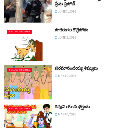
ప్రేమ ప్రపోజ్
JUNE 3, 2026
పొగరుగల గొర్రెపోతు
TELUGU STORIES
JUNE 2, 2026
పరమానందయ్య శిష్యులు
TELUGU STORIES
MAY 30, 2026
శివుని యువ భక్తుడు
TELUGU STORIES
MAY 30, 2026