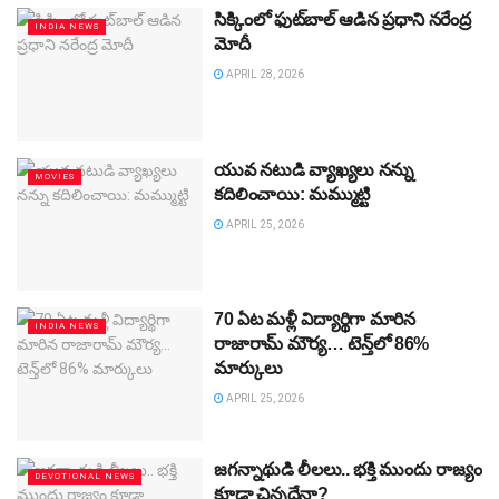
సిక్కింలో ఫుట్‌బాల్‌ ఆడిన ప్రధాని నరేంద్ర
INDIA NEWS
మోదీ
APRIL 28, 2026
యువ నటుడి వ్యాఖ్యలు నన్ను
MOVIES
కదిలించాయి: మమ్ముట్టి
APRIL 25, 2026
70 ఏట మళ్లీ విద్యార్థిగా మారిన
INDIA NEWS
రాజారామ్ మౌర్య… టెన్త్‌లో 86%
మార్కులు
APRIL 25, 2026
జగన్నాథుడి లీలలు.. భక్తి ముందు రాజ్యం
DEVOTIONAL NEWS
కూడా చిన్నదేనా?