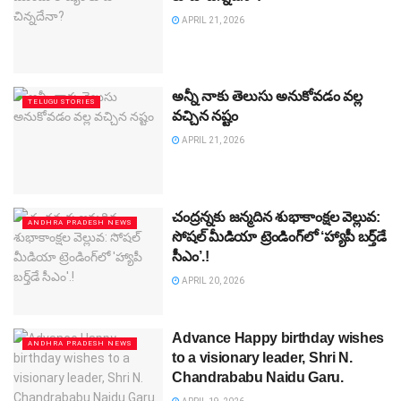
APRIL 21, 2026
అన్నీ నాకు తెలుసు అనుకోవడం వల్ల
TELUGU STORIES
వచ్చిన నష్టం
APRIL 21, 2026
చంద్రన్నకు జన్మదిన శుభాకాంక్షల వెల్లువ:
ANDHRA PRADESH NEWS
సోషల్ మీడియా ట్రెండింగ్‌లో ‘హ్యాపీ బర్త్‌డే
సీఎం’.!
APRIL 20, 2026
Advance Happy birthday wishes
ANDHRA PRADESH NEWS
to a visionary leader, Shri N.
Chandrababu Naidu Garu.