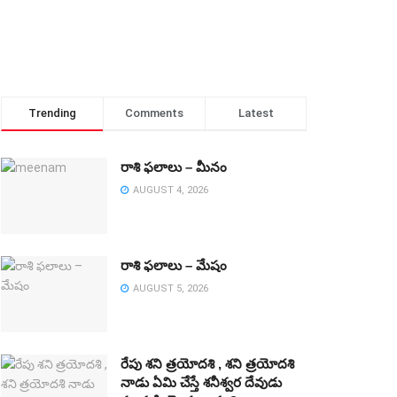
Trending
Comments
Latest
రాశి ఫలాలు – మీనం
AUGUST 4, 2026
రాశి ఫలాలు – మేషం
AUGUST 5, 2026
రేపు శని త్రయోదశి , శని త్రయోదశి
నాడు ఏమి చేస్తే శనీశ్వర దేవుడు