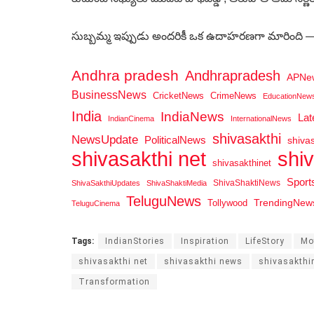
సుబ్బమ్మ ఇప్పుడు అందరికీ ఒక ఉదాహరణగా మారింది — 
Andhra pradesh
Andhrapradesh
APNe
BusinessNews
CricketNews
CrimeNews
EducationNew
India
IndiaNews
La
IndianCinema
InternationalNews
shivasakthi
NewsUpdate
PoliticalNews
shiva
shi
shivasakthi net
shivasakthinet
Spor
ShivaShaktiNews
ShivaSakthiUpdates
ShivaShaktiMedia
TeluguNews
Tollywood
TrendingNew
TeluguCinema
Tags:
IndianStories
Inspiration
LifeStory
Mo
shivasakthi net
shivasakthi news
shivasakthi
Transformation