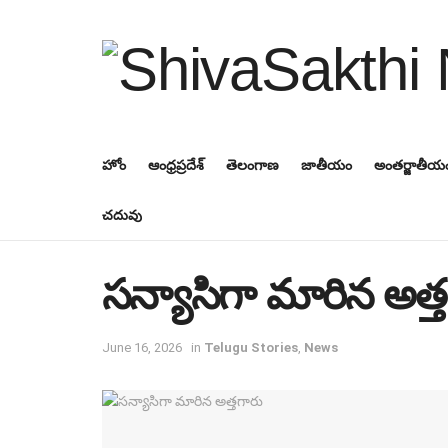
హోం
ఆంధ్రప్రదేశ్
తెలంగాణ
జాతీయం
అంతర్జాతీయ
చదువు
సన్యాసిగా మారిన అత్
June 16, 2026
in
Telugu Stories
,
News