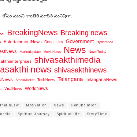
కోపం నుంచి శాంతికి మారిన మనిషిగా.
BreakingNews
Breaking news
ws
Government
EntertainmentNews
Geopolitics
s
Hyderabad
News
testNews
MarketUpdate
MovieNews
NewsToday
shivasakthimedia
sakthienterprises
vasakthi news
shivasakthinews
Telangana
tsNews
TelanganaNews
TechNews
StockMarket
WorldNews
s
ViralNews
therInLaw
Motivation
News
Renunciation
media
SpiritualJourney
SpiritualLife
StoryTime