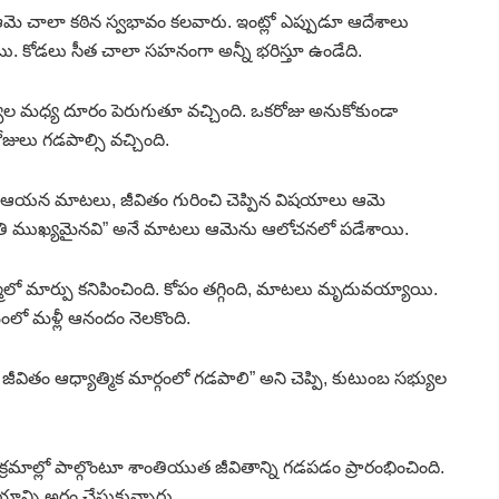
 ఆమె చాలా కఠిన స్వభావం కలవారు. ఇంట్లో ఎప్పుడూ ఆదేశాలు
ు. కోడలు సీత చాలా సహనంగా అన్నీ భరిస్తూ ఉండేది.
సభ్యుల మధ్య దూరం పెరుగుతూ వచ్చింది. ఒకరోజు అనుకోకుండా
ోజులు గడపాల్సి వచ్చింది.
 మాటలు, జీవితం గురించి చెప్పిన విషయాలు ఆమె
శాంతి ముఖ్యమైనవి” అనే మాటలు ఆమెను ఆలోచనలో పడేశాయి.
్మలో మార్పు కనిపించింది. కోపం తగ్గింది, మాటలు మృదువయ్యాయి.
ంలో మళ్లీ ఆనందం నెలకొంది.
జీవితం ఆధ్యాత్మిక మార్గంలో గడపాలి” అని చెప్పి, కుటుంబ సభ్యుల
యక్రమాల్లో పాల్గొంటూ శాంతియుత జీవితాన్ని గడపడం ప్రారంభించింది.
్ని అర్థం చేసుకున్నారు.