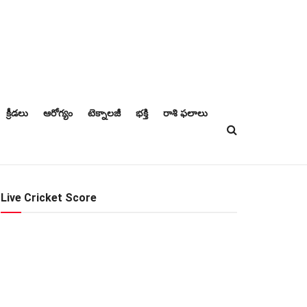
క్రీడలు
ఆరోగ్యం
టెక్నాలజీ
భక్తి
రాశి ఫలాలు
Live Cricket Score