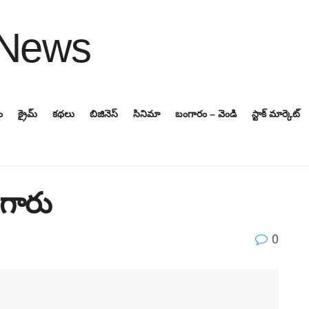
ం
క్రైమ్
కథలు
బిజినెస్‌
సినిమా
బంగారం – వెండి
స్టాక్ మార్కెట్
తగారు
0