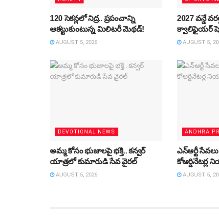
120 సెకన్లలో నిద్ర.. ప్రపంచాన్ని
2027 వన్డే వరల్
ఆకట్టుకుంటున్న మిలిటరీ మెథడ్!
క్వాలిఫైయర్ షె
AUGUST 5, 2026
AUGUST 5, 20
DEVOTIONAL NEWS
ANDHRA P
అమ్మ కోసం భుజాలపై భక్తి.. కన్వర్‌
ఎన్ఆర్టీ సేవలు
యాత్రలో కుమారుడి సేవ వైరల్
కోఆర్డినేటర్ల
AUGUST 5, 2026
AUGUST 5, 20