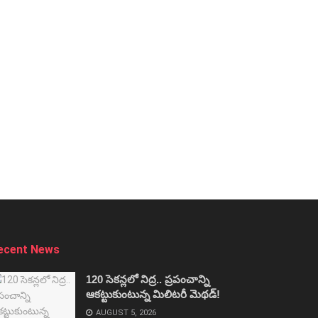
ecent News
120 సెకన్లలో నిద్ర.. ప్రపంచాన్ని
ఆకట్టుకుంటున్న మిలిటరీ మెథడ్!
AUGUST 5, 2026