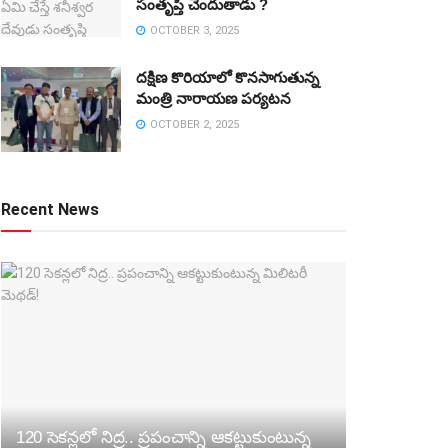
సంతృప్తి చెందుతాడు ?
OCTOBER 3, 2025
దక్షిణ కొరియాలో కొనసాగుతున్న
మంత్రి నారాయణ పర్యటన
OCTOBER 2, 2025
Recent News
120 సెకన్లలో నిద్ర.. ప్రపంచాన్ని ఆకట్టుకుంటున్న