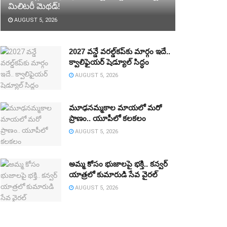
మిలిటరీ మెథడ్!
AUGUST 5, 2026
2027 వన్డే వరల్డ్‌కప్‌కు మార్గం ఇదే..
క్వాలిఫైయర్ షెడ్యూల్ సిద్ధం
AUGUST 5, 2026
మూఢనమ్మకాల మాయలో మరో
ప్రాణం.. యూపీలో కలకలం
AUGUST 5, 2026
అమ్మ కోసం భుజాలపై భక్తి.. కన్వర్‌
యాత్రలో కుమారుడి సేవ వైరల్
AUGUST 5, 2026