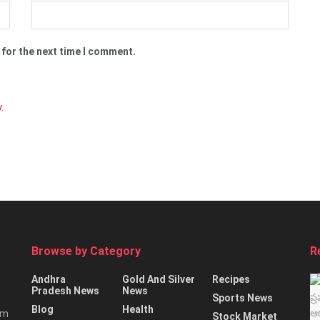
 for the next time I comment.
y
.
Browse by Category
R
Andhra
Gold And Silver
Recipes
Pradesh News
News
Sports News
Blog
Health
rm
Stock Market