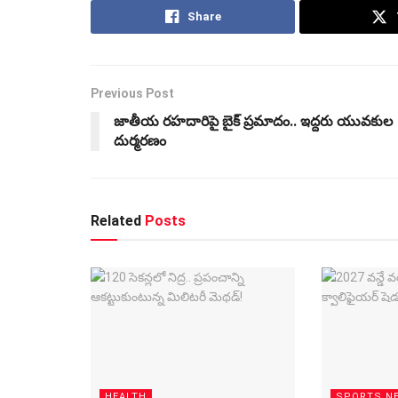
Share
Previous Post
జాతీయ రహదారిపై బైక్ ప్రమాదం.. ఇద్దరు యువకుల
దుర్మరణం
Related
Posts
HEALTH
SPORTS N