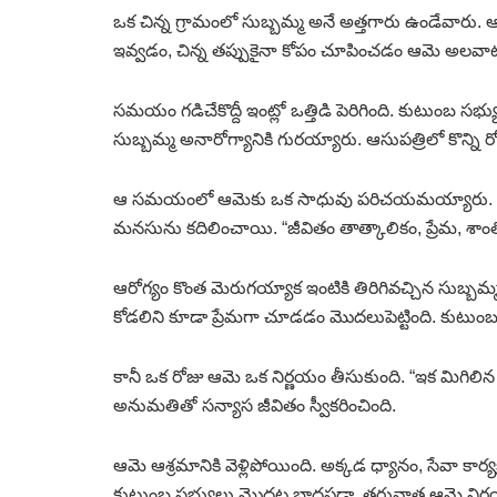
ఒక చిన్న గ్రామంలో సుబ్బమ్మ అనే అత్తగారు ఉండేవారు.
ఇవ్వడం, చిన్న తప్పుకైనా కోపం చూపించడం ఆమె అలవాట
సమయం గడిచేకొద్దీ ఇంట్లో ఒత్తిడి పెరిగింది. కుటుంబ 
సుబ్బమ్మ అనారోగ్యానికి గురయ్యారు. ఆసుపత్రిలో కొన్ని ర
ఆ సమయంలో ఆమెకు ఒక సాధువు పరిచయమయ్యారు. ఆయన
మనసును కదిలించాయి. “జీవితం తాత్కాలికం, ప్రేమ, 
ఆరోగ్యం కొంత మెరుగయ్యాక ఇంటికి తిరిగివచ్చిన సుబ్బమ
కోడలిని కూడా ప్రేమగా చూడడం మొదలుపెట్టింది. కుటుంబ
కానీ ఒక రోజు ఆమె ఒక నిర్ణయం తీసుకుంది. “ఇక మిగిలిన 
అనుమతితో సన్యాస జీవితం స్వీకరించింది.
ఆమె ఆశ్రమానికి వెళ్లిపోయింది. అక్కడ ధ్యానం, సేవా కార్
కుటుంబ సభ్యులు మొదట బాధపడ్డా, తరువాత ఆమె నిర్ణయాన