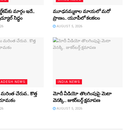
డ్‌కప్‌కు మార్గం ఇదే..
మూఢనమ్మకాల మాయలో మరో
డ్యూల్ సిద్ధం
ప్రాణం.. యూపీలో కలకలం
26
AUGUST 5, 2026
RADESH NEWS
INDIA NEWS
 మరింత చేరువ.. కొత్త
మోదీ వీడియో తొలగింపుపై మెటా
 నియామకం
వెనక్కి.. జుకర్‌బర్గ్ క్షమాపణ
26
AUGUST 5, 2026