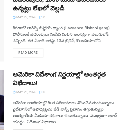
ఉన్నట్లు లేఖలో వెల్లడి
MAY 29, 2026
0
కెనడాలో లారెన్స్ బిష్ణోయ్ గ్యాంగ్‌ (Lawrence Bishnoi gang)
పోలీసులకే బెదిరింపులు పంపిన ఘటన ఆలస్యంగా వెలుగులోకి
వచ్చింది. గత ఏడాది ఆగస్టు 13న బ్రిటిష్ కొలంబియాలోని ...
READ MORE
అమెరికా విదేశాంగ నిర్ణయాల్లో అంతర్గత
విభేదాలు!
MAY 26, 2026
0
అమెరికా రాజకీయాల్లో కీలక పరిణామాలు చోటుచేసుకుంటున్నాయి.
వైట్‌హౌస్‌లో ఉపాధ్యక్షుడు జేడీ వాన్స్‌ ప్రభావం తగ్గుతున్నట్లు
అంతర్జాతీయ మీడియా కథనాలు చెబుతున్నాయి. ముఖ్యంగా ఇరాన్‌
యుద్ధం, విదేశాంగ విధానాల ...