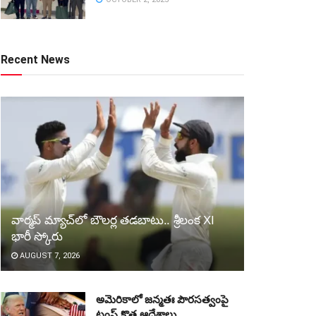
Recent News
వార్మప్‌ మ్యాచ్‌లో బౌలర్ల తడబాటు.. శ్రీలంక XI
భారీ స్కోరు
AUGUST 7, 2026
అమెరికాలో జన్మతః పౌరసత్వంపై
ట్రంప్‌ కొత్త ఆదేశాలు