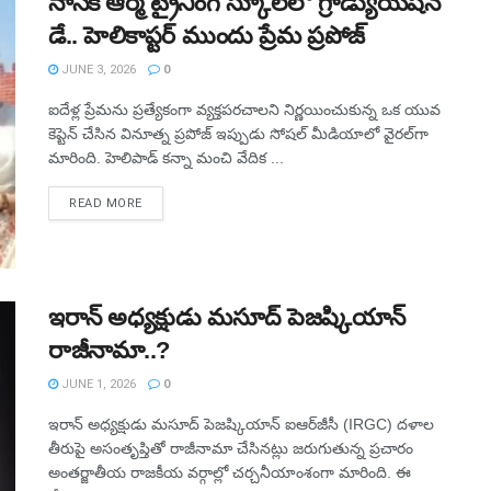
నాసిక్ ఆర్మీ ట్రైనింగ్ స్కూల్‌లో గ్రాడ్యుయేషన్
డే.. హెలికాప్టర్ ముందు ప్రేమ ప్రపోజ్
JUNE 3, 2026
0
ఐదేళ్ల ప్రేమను ప్రత్యేకంగా వ్యక్తపరచాలని నిర్ణయించుకున్న ఒక యువ
కెప్టెన్ చేసిన వినూత్న ప్రపోజ్ ఇప్పుడు సోషల్ మీడియాలో వైరల్‌గా
మారింది. హెలిపాడ్ కన్నా మంచి వేదిక ...
READ MORE
ఇరాన్‌ అధ్యక్షుడు మసూద్‌ పెజష్కియాన్‌
రాజీనామా..?
JUNE 1, 2026
0
ఇరాన్‌ అధ్యక్షుడు మసూద్‌ పెజష్కియాన్‌ ఐఆర్‌జీసీ (IRGC) దళాల
తీరుపై అసంతృప్తితో రాజీనామా చేసినట్లు జరుగుతున్న ప్రచారం
అంతర్జాతీయ రాజకీయ వర్గాల్లో చర్చనీయాంశంగా మారింది. ఈ