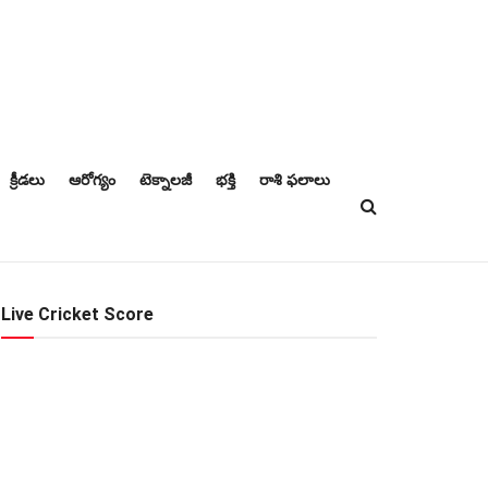
క్రీడలు
ఆరోగ్యం
టెక్నాలజీ
భక్తి
రాశి ఫలాలు
Live Cricket Score