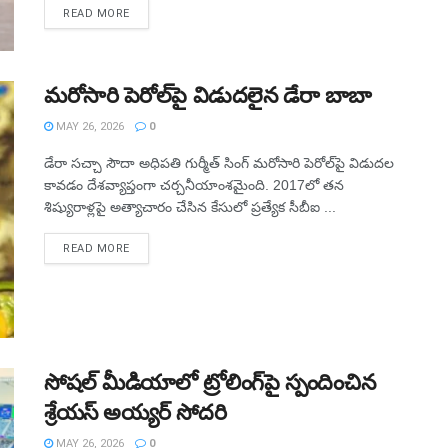
READ MORE
మరోసారి పెరోల్‌పై విడుదలైన డేరా బాబా
MAY 26, 2026
0
డేరా సచ్చా సౌదా అధిపతి గుర్మీత్‌ సింగ్‌ మరోసారి పెరోల్‌పై విడుదల
కావడం దేశవ్యాప్తంగా చర్చనీయాంశమైంది. 2017లో తన
శిష్యురాళ్లపై అత్యాచారం చేసిన కేసులో ప్రత్యేక సీబీఐ ...
READ MORE
సోషల్ మీడియాలో ట్రోలింగ్‌పై స్పందించిన
శ్రేయస్ అయ్యర్ సోదరి
MAY 26, 2026
0