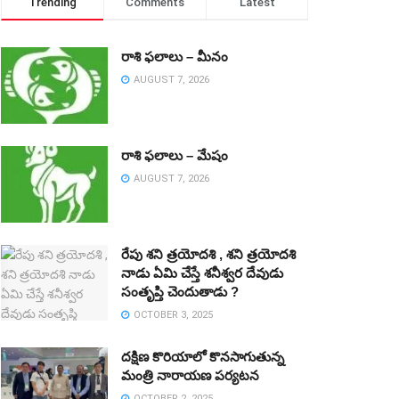
Trending
Comments
Latest
రాశి ఫలాలు – మీనం
AUGUST 7, 2026
రాశి ఫలాలు – మేషం
AUGUST 7, 2026
రేపు శని త్రయోదశి , శని త్రయోదశి
నాడు ఏమి చేస్తే శనీశ్వర దేవుడు
సంతృప్తి చెందుతాడు ?
OCTOBER 3, 2025
దక్షిణ కొరియాలో కొనసాగుతున్న
మంత్రి నారాయణ పర్యటన
OCTOBER 2, 2025