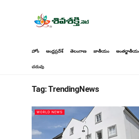
హోం
ఆంధ్రప్రదేశ్
తెలంగాణ
జాతీయం
అంతర్జాతీయ
చదువు
Tag:
TrendingNews
WORLD NEWS