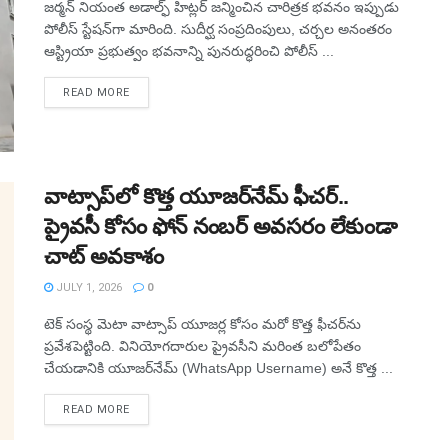
జర్మన్‌ నియంత అడాల్ఫ్‌ హిట్లర్‌ జన్మించిన చారిత్రక భవనం ఇప్పుడు
పోలీస్‌ స్టేషన్‌గా మారింది. సుదీర్ఘ సంప్రదింపులు, చర్చల అనంతరం
ఆస్ట్రియా ప్రభుత్వం భవనాన్ని పునరుద్ధరించి పోలీస్‌ ...
READ MORE
వాట్సాప్‌లో కొత్త యూజర్‌నేమ్ ఫీచర్..
ప్రైవసీ కోసం ఫోన్ నంబర్ అవసరం లేకుండా
చాట్ అవకాశం
JULY 1, 2026
0
టెక్ సంస్థ మెటా వాట్సాప్ యూజర్ల కోసం మరో కొత్త ఫీచర్‌ను
ప్రవేశపెట్టింది. వినియోగదారుల ప్రైవసీని మరింత బలోపేతం
చేయడానికి యూజర్‌నేమ్ (WhatsApp Username) అనే కొత్త ...
READ MORE