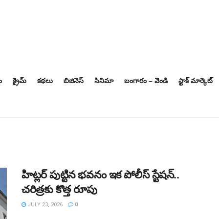
ం
క్రైమ్
కథలు
బిజినెస్‌
సినిమా
బంగారం – వెండి
స్టాక్ మార్కెట్
హిట్లర్‌ పుట్టిన భవనం ఇక పోలీస్‌ స్టేషన్‌..
చరిత్రకు కొత్త రూపు
JULY 23, 2026
0