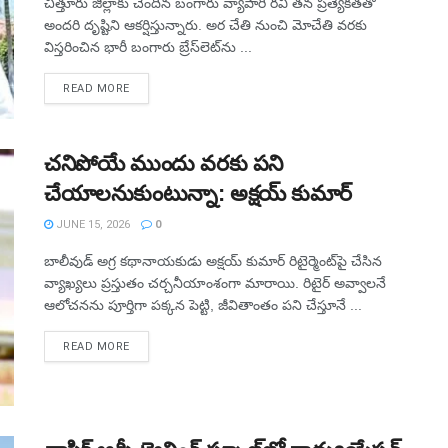
చిత్తూరు జిల్లాకు చెందిన బంగారు వ్యాపారి రవి తన ప్రత్యేకతతో
అందరి దృష్టిని ఆకర్షిస్తున్నారు. అర చేతి నుంచి మోచేతి వరకు
విస్తరించిన భారీ బంగారు బ్రేస్‌లెట్‌ను ...
READ MORE
చనిపోయే ముందు వరకు పని
చేయాలనుకుంటున్నా: అక్షయ్‌ కుమార్‌
JUNE 15, 2026
0
బాలీవుడ్‌ అగ్ర కథానాయకుడు అక్షయ్‌ కుమార్‌ రిటైర్మెంట్‌పై చేసిన
వ్యాఖ్యలు ప్రస్తుతం చర్చనీయాంశంగా మారాయి. రిటైర్‌ అవ్వాలనే
ఆలోచనను పూర్తిగా పక్కన పెట్టి, జీవితాంతం పని చేస్తూనే ...
READ MORE