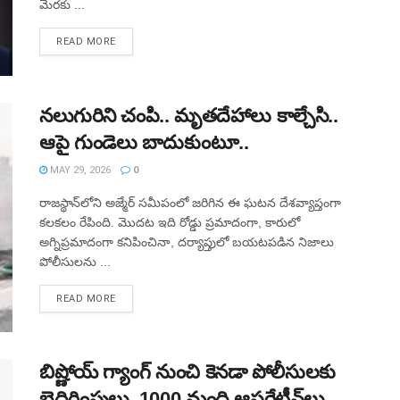
మేరకు ...
READ MORE
నలుగురిని చంపి.. మృతదేహాలు కాల్చేసి..
ఆపై గుండెలు బాదుకుంటూ..
MAY 29, 2026
0
రాజస్థాన్‌లోని అజ్మేర్ సమీపంలో జరిగిన ఈ ఘటన దేశవ్యాప్తంగా
కలకలం రేపింది. మొదట ఇది రోడ్డు ప్రమాదంగా, కారులో
అగ్నిప్రమాదంగా కనిపించినా, దర్యాప్తులో బయటపడిన నిజాలు
పోలీసులను ...
READ MORE
బిష్ణోయ్ గ్యాంగ్‌ నుంచి కెనడా పోలీసులకు
బెదిరింపులు, 1000 మంది ఆపరేటీవ్‌లు