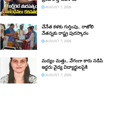
AUGUST 7, 2026
చేనేత కళకు గుర్తింపు.. రాజోలి
నేతన్నకు రాష్ట్ర పురస్కారం
AUGUST 7, 2026
మద్యం మత్తు.. వేగంగా కారు నడిపి
ఇద్దరు వైద్య విద్యార్థులపైకి
AUGUST 7, 2026