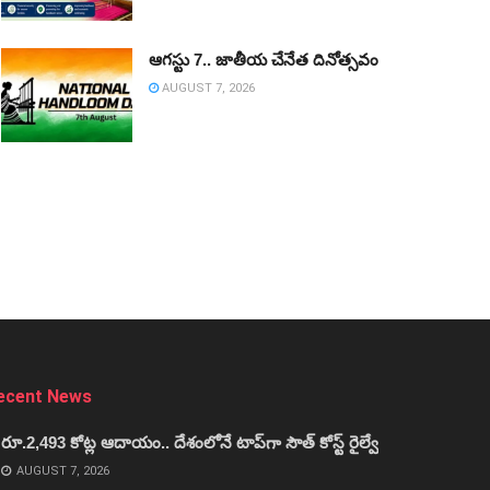
ఆగస్టు 7.. జాతీయ చేనేత దినోత్సవం
AUGUST 7, 2026
ecent News
రూ.2,493 కోట్ల ఆదాయం.. దేశంలోనే టాప్‌గా సౌత్ కోస్ట్ రైల్వే
AUGUST 7, 2026