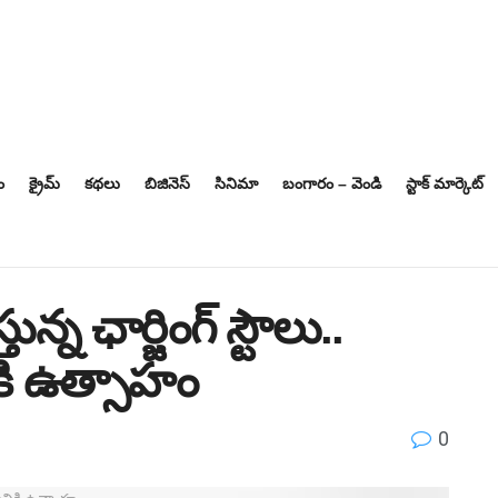
ం
క్రైమ్
కథలు
బిజినెస్‌
సినిమా
బంగారం – వెండి
స్టాక్ మార్కెట్
ున్న ఛార్జింగ్ స్టౌలు..
ికి ఉత్సాహం
0