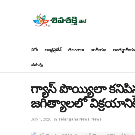
హోం
ఆంధ్రప్రదేశ్
తెలంగాణ
జాతీయం
అంతర్జాతీయ
చదువు
గ్యాస్ పొయ్యిలా కనిపిస్త
జగిత్యాలలో విక్రయాన
July 1, 2026
in
Telangana News
,
News