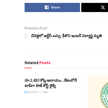
Share
Previous Post
చేవెళ్లలో ఆర్టీసీ బస్సు ఢీకొని ఇంటర్ విద్యార్థి మృతి
Related
Posts
NEWS
రూ.2,493 కోట్ల ఆదాయం.. దేశంలోనే
టాప్‌గా సౌత్ కోస్ట్ రైల్వే
AUGUST 7, 2026