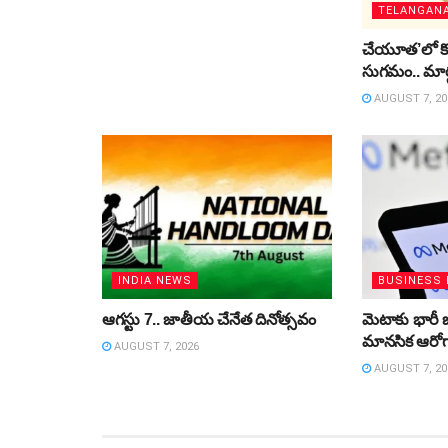
TELANGAN
చేయూత’లో కొత్
సుగమం.. మార్
AUGUST 7, 20
INDIA NEWS
BUSINESS
ఆగస్టు 7.. జాతీయ చేనేత దినోత్సవం
మెటాకు భారీ 
మానసిక ఆరోగ్
AUGUST 7, 2026
AUGUST 7, 20