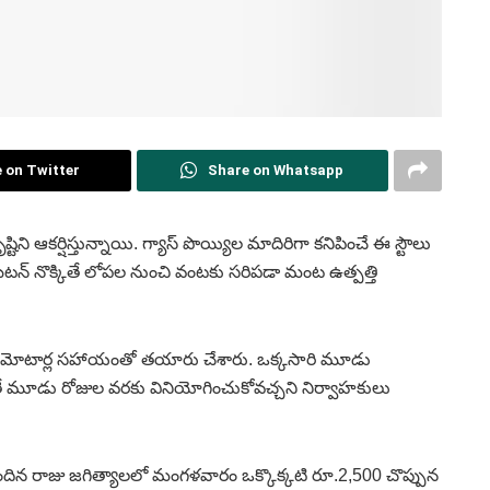
 on Twitter
Share on Whatsapp
టిని ఆకర్షిస్తున్నాయి. గ్యాస్ పొయ్యిల మాదిరిగా కనిపించే ఈ స్టౌలు
ేసి బటన్ నొక్కితే లోపల నుంచి వంటకు సరిపడా మంట ఉత్పత్తి
ంచే మోటార్ల సహాయంతో తయారు చేశారు. ఒక్కసారి మూడు
యితే మూడు రోజుల వరకు వినియోగించుకోవచ్చని నిర్వాహకులు
 చెందిన రాజు జగిత్యాలలో మంగళవారం ఒక్కొక్కటి రూ.2,500 చొప్పున