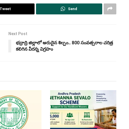
Tweet
Send
Next Post
భద్రాద్రి జిల్లాలో అరుదైన శిల్పం.. 800 సంవత్సరాల చరిత్ర
కలిగిన వీరన్న విగ్రహం