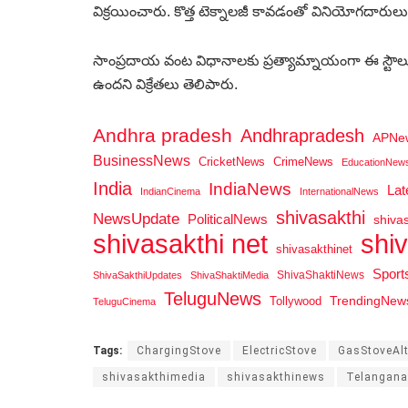
విక్రయించారు. కొత్త టెక్నాలజీ కావడంతో వినియోగదారులు వ
సాంప్రదాయ వంట విధానాలకు ప్రత్యామ్నాయంగా ఈ స్టౌలు 
ఉందని విక్రేతలు తెలిపారు.
Andhra pradesh
Andhrapradesh
APNe
BusinessNews
CricketNews
CrimeNews
EducationNew
India
IndiaNews
La
IndianCinema
InternationalNews
shivasakthi
NewsUpdate
PoliticalNews
shiva
shi
shivasakthi net
shivasakthinet
Spor
ShivaShaktiNews
ShivaSakthiUpdates
ShivaShaktiMedia
TeluguNews
Tollywood
TrendingNew
TeluguCinema
Tags:
ChargingStove
ElectricStove
GasStoveAlt
shivasakthimedia
shivasakthinews
Telangan