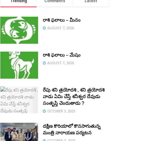
Trending
Comments
Latest
రాశి ఫలాలు – మీనం
AUGUST 7, 2026
రాశి ఫలాలు – మేషం
AUGUST 7, 2026
రేపు శని త్రయోదశి , శని త్రయోదశి
నాడు ఏమి చేస్తే శనీశ్వర దేవుడు
సంతృప్తి చెందుతాడు ?
OCTOBER 3, 2025
దక్షిణ కొరియాలో కొనసాగుతున్న
మంత్రి నారాయణ పర్యటన
OCTOBER 2, 2025