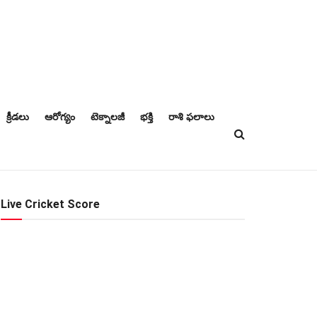
క్రీడలు
ఆరోగ్యం
టెక్నాలజీ
భక్తి
రాశి ఫలాలు
Live Cricket Score