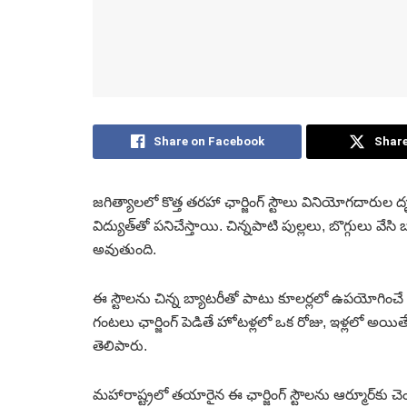
Share on Facebook
Share
జగిత్యాలలో కొత్త తరహా ఛార్జింగ్ స్టౌలు వినియోగదారుల దృష్
విద్యుత్‌తో పనిచేస్తాయి. చిన్నపాటి పుల్లలు, బొగ్గులు వ
అవుతుంది.
ఈ స్టౌలను చిన్న బ్యాటరీతో పాటు కూలర్లలో ఉపయోగి
గంటలు ఛార్జింగ్ పెడితే హోటళ్లలో ఒక రోజు, ఇళ్లలో అ
తెలిపారు.
మహారాష్ట్రలో తయారైన ఈ ఛార్జింగ్ స్టౌలను ఆర్మూర్‌కు