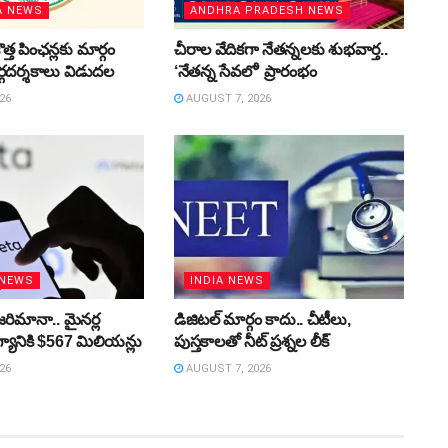
A NEWS
ANDHRA PRADESH NEWS
త పింఛన్లకు మార్గం
చీరాల వేదికగా నేతన్నలకు శుభవార్త..
గదర్శకాలు విడుదల
‘నేతన్న సేవలో’ ప్రారంభం
26
AUGUST 7, 2026
 NEWS
INDIA NEWS
జరిమానా.. మైనర్ల
డిజిటల్‌ మార్గం కాదు.. చీటీలు,
యానికి $567 మిలియన్లు
పుస్తకాలతో నీట్‌ ప్రశ్నల లీక్‌
26
AUGUST 7, 2026