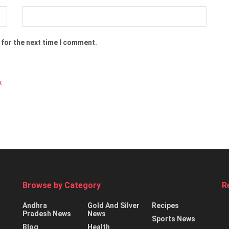
 for the next time I comment.
y
.
Browse by Category
R
Andhra
Gold And Silver
Recipes
Pradesh News
News
Sports News
Blog
Health