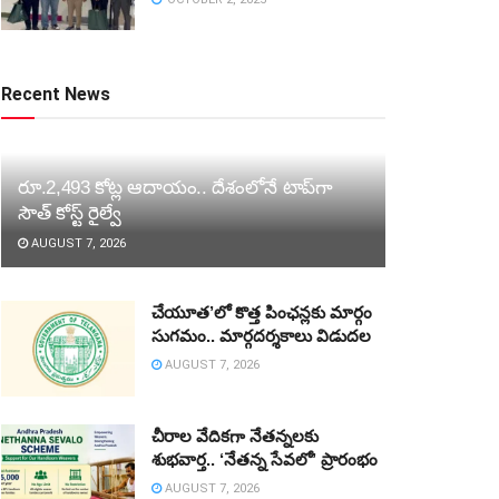
Recent News
రూ.2,493 కోట్ల ఆదాయం.. దేశంలోనే టాప్‌గా
సౌత్ కోస్ట్ రైల్వే
AUGUST 7, 2026
చేయూత’లో కొత్త పింఛన్లకు మార్గం
సుగమం.. మార్గదర్శకాలు విడుదల
AUGUST 7, 2026
చీరాల వేదికగా నేతన్నలకు
శుభవార్త.. ‘నేతన్న సేవలో’ ప్రారంభం
AUGUST 7, 2026