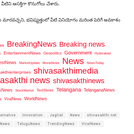
ీటిని ఆసక్తిగా కొనుగోలు చేశారు.
మారవచ్చని, భవిష్యత్తులో వీటి వినియోగం మరింత పెరిగే అవకాశం
BreakingNews
Breaking news
ws
Government
EntertainmentNews
Geopolitics
s
Hyderabad
News
testNews
MarketUpdate
MovieNews
NewsToday
shivasakthimedia
sakthienterprises
vasakthi news
shivasakthinews
Telangana
tsNews
TelanganaNews
TechNews
StockMarket
WorldNews
s
ViralNews
ernative
Innovation
Jagtial
News
shivasakthi net
aNews
TeluguNews
TrendingNews
ViralNews