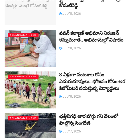
కోమటిరెడ్డి
JULY 8, 2026
పవన్‌ కల్యాణ్‌ అభిమాని నిరంజన్‌
TELANGANA NEWS
కన్నుమూత.. అభిమానుల్లో విషాదం
JULY 8, 2026
8 ఏళ్లుగా వంటశాల కోసం
TELANGANA NEWS
ఎదురుచూపులు.. భోజనం కోసం అర
కిలోమీటర్ నడుస్తున్న విద్యార్థులు
JULY 8, 2026
ఛత్తీస్‌గఢ్‌ తార బొగ్గు గని వేలంలో
TELANGANA NEWS
పాల్గొన్న సింగరేణి
JULY 7, 2026