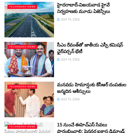
హైదరాబాద్‌-విజయవాడ హైవే
TELANGANA NEWS
నిర్వహణకు మూడు ఏజెన్సీలు
JULY 14, 2026
సీఎం రేవంత్‌తో జాతీయ ఎస్సీ కమిషన్‌
TELANGANA NEWS
ఛైర్‌పర్సన్‌ భేటీ
JULY 14, 2026
మనవడు హిమాన్షుకు కేసీఆర్‌ దంపతుల
TELANGANA NEWS
జన్మదిన ఆశీస్సులు
JULY 13, 2026
15 నుంచే ఈహెచ్‌ఎస్‌ సేవలు
TELANGANA NEWS
ప్రారంభించాలి: పెన్షనర్ల ఐకాస డిమాండ్