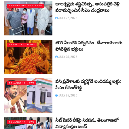
బాలకృష్ణకు శస్త్రచికిత్స.. ఆసుపత్రికి వెళ్లి
ANDHRA PRADESH NEWS
పరామర్శించిన సీఎం చంద్రబాబు
JULY 27, 2026
తొలి ఏకాదశి పర్వదినం.. దేవాలయాలకు
DEVOTIONAL NEWS
పోటెత్తిన భక్తులు
JULY 25, 2026
పని ప్రదేశాలకు దగ్గర్లోనే ఇందిరమ్మ ఇళ్లు:
TELANGANA NEWS
సీఎం రేవంత్‌రెడ్డి
JULY 25, 2026
నీట్‌ పేపర్‌ లీక్‌పై నిరసన.. తెలంగాణలో
TELANGANA NEWS
విద్యాసంస్థల బంద్‌