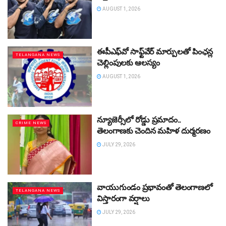
AUGUST 1, 2026
ఈపీఎఫ్‌వో సాఫ్ట్‌వేర్‌ మార్పులతో పింఛన్ల
TELANGANA NEWS
చెల్లింపులకు ఆలస్యం
AUGUST 1, 2026
న్యూజెర్సీలో రోడ్డు ప్రమాదం..
CRIME NEWS
తెలంగాణకు చెందిన మహిళ దుర్మరణం
JULY 29, 2026
వాయుగుండం ప్రభావంతో తెలంగాణలో
TELANGANA NEWS
విస్తారంగా వర్షాలు
JULY 29, 2026