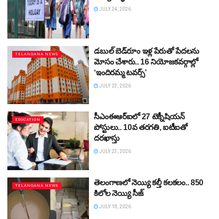
JULY 24, 2026
డబుల్‌ బెడ్‌రూం ఇళ్ల పేరుతో పేదలను
TELANGANA NEWS
మోసం చేశారు.. 16 నియోజకవర్గాల్లో
‘ఇందిరమ్మ టవర్స్‌’
JULY 23, 2026
సీఎంఈఆర్‌ఐలో 27 టెక్నీషియన్‌
EDUCATION
పోస్టులు.. 10వ తరగతి, ఐటీఐతో
దరఖాస్తు
JULY 23, 2026
తెలంగాణలో నెయ్యి కల్తీ కలకలం.. 850
TELANGANA NEWS
కిలోల నెయ్యి సీజ్‌
JULY 18, 2026