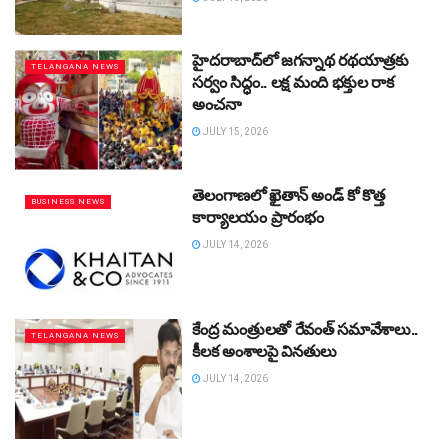
హైదరాబాద్‌లో జగన్నాథ రథయాత్రకు
TELANGANA NEWS
సర్వం సిద్ధం.. లక్ష మంది భక్తుల రాక
అంచనా
JULY 15, 2026
తెలంగాణలో ఖైతాన్‌ అండ్‌ కో కొత్త
BUSINESS NEWS
కార్యాలయం ప్రారంభం
JULY 14, 2026
కేంద్ర మంత్రులతో రేవంత్‌ సమావేశాలు..
TELANGANA NEWS
కీలక అంశాలపై వినతులు
JULY 14, 2026