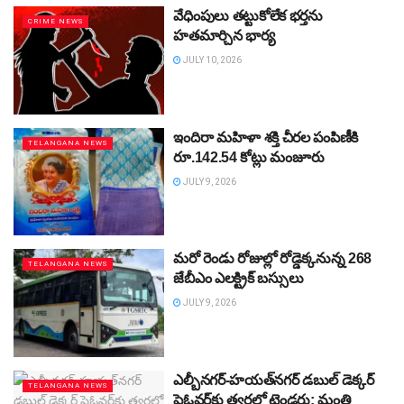
వేధింపులు తట్టుకోలేక భర్తను
CRIME NEWS
హతమార్చిన భార్య
JULY 10, 2026
ఇందిరా మహిళా శక్తి చీరల పంపిణీకి
TELANGANA NEWS
రూ.142.54 కోట్లు మంజూరు
JULY 9, 2026
మరో రెండు రోజుల్లో రోడ్డెక్కనున్న 268
TELANGANA NEWS
జేబీఎం ఎలక్ట్రిక్‌ బస్సులు
JULY 9, 2026
ఎల్బీనగర్‌-హయత్‌నగర్‌ డబుల్‌ డెక్కర్‌
TELANGANA NEWS
ఫ్లైఓవర్‌కు త్వరలో టెండర్లు: మంత్రి