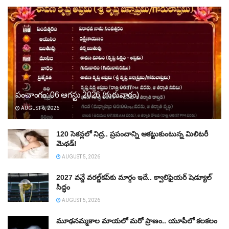
పంచాంగం: 06 ఆగస్టు 2026 (గురువారం)
AUGUST 6, 2026
120 సెకన్లలో నిద్ర.. ప్రపంచాన్ని ఆకట్టుకుంటున్న మిలిటరీ
మెథడ్!
AUGUST 5, 2026
2027 వన్డే వరల్డ్‌కప్‌కు మార్గం ఇదే.. క్వాలిఫైయర్ షెడ్యూల్
సిద్ధం
AUGUST 5, 2026
మూఢనమ్మకాల మాయలో మరో ప్రాణం.. యూపీలో కలకలం