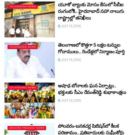
యూకో బ్యాంకు మోసం కేసులో సీబీఐ
TELANGANA NEWS
రంగంలోకి.. హైదరాబాద్‌ సహా నాలుగు
రాష్ట్రాల్లో తనిఖీలు
JULY 16, 2026
తెలంగాణలో కొత్తగా 5 లక్షల టన్నుల
TELANGANA NEWS
గోదాములు.. రెండేళ్లలో నిర్మాణం పూర్తి
JULY 16, 2026
ఆషాఢ బోనాలకు ఘన ఏర్పాట్లు..
TELANGANA NEWS
భక్తులకు సీఎం రేవంత్‌రెడ్డి శుభాకాంక్షలు
JULY 16, 2026
పోలవరం-బనకచర్ల పిటిషన్‌లో కీలక
ANDHRA PRADESH NEWS
పరిణామం.. ప్రతివాదులకు సుప్రీంకోర్టు