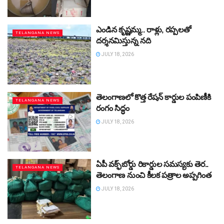
ఎండిన కృష్ణమ్మ.. రాళ్లు, రప్పలతో
TELANGANA NEWS
దర్శనమిస్తున్న నది
JULY 18, 2026
తెలంగాణలో కొత్త రేషన్‌ కార్డుల పంపిణీకి
TELANGANA NEWS
రంగం సిద్ధం
JULY 18, 2026
ఏపీ వక్ఫ్‌బోర్డు రికార్డుల సమస్యకు తెర..
TELANGANA NEWS
తెలంగాణ నుంచి కీలక పత్రాల అప్పగింత
JULY 18, 2026