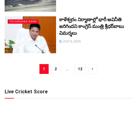
కాళేశ్వరం నిర్మాణాల్లో భారీ అవినీతి
TELANGANA NEWS
జరిగిందని కాంగ్రెస్ మంత్రి శ్రీధర్‌బాబు
విమర్శలు
JULY 6, 2026
1
2
…
12
Live Cricket Score