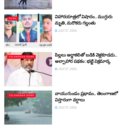
విహారయాత్రలో విషాదం.. ముగ్గురు
NEWS
మృతి, మరొకరు గల్లంతు
JULY 27, 2026
పిల్లలు అర్ధాకలితో బడికి వెళ్లకూడదు..
TELANGANA NEWS
అల్పాహార పథకం: భట్టి విక్రమార్క
JULY 27, 2026
వాయుగుండం ప్రభావం.. తెలంగాణలో
TELANGANA NEWS
విస్తారంగా వర్షాలు
JULY 27, 2026