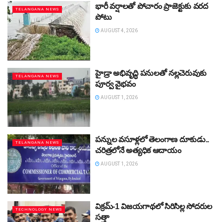
భారీ వర్షాలతో పోచారం ప్రాజెక్టుకు వరద
TELANGANA NEWS
పోటు
AUGUST 4, 2026
హైడ్రా అభివృద్ధి పనులతో నల్లచెరువుకు
TELANGANA NEWS
పూర్వ వైభవం
AUGUST 1, 2026
పన్నుల వసూళ్లలో తెలంగాణ దూకుడు..
TELANGANA NEWS
చరిత్రలోనే అత్యధిక ఆదాయం
AUGUST 1, 2026
విక్రమ్‌-1 విజయగాథలో సిరిసిల్ల సోదరుల
TECHNOLOGY NEWS
సత్తా