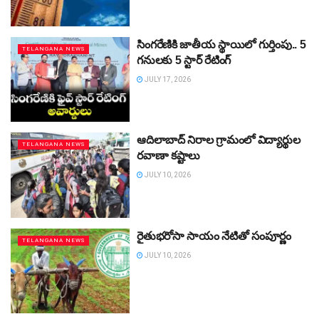
సింగరేణికి జాతీయ స్థాయిలో గుర్తింపు.. 5
TELANGANA NEWS
గనులకు 5 స్టార్‌ రేటింగ్‌
JULY 17, 2026
ఆదిలాబాద్‌ నిరాల గ్రామంలో విద్యార్థుల
TELANGANA NEWS
రవాణా కష్టాలు
JULY 10, 2026
రైతుభరోసా సాయం నేటితో సంపూర్ణం
TELANGANA NEWS
JULY 10, 2026