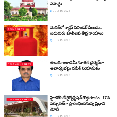
సమన్లు
JULY 16, 2026
మెదక్‌లో గ్యాస్‌ సిలిండర్‌ పేలుడు..
CRIME NEWS
ఐదుగురు కూలీలకు తీవ్ర గాయాలు
JULY 15, 2026
తెలుగు అకాడమీ నూతన డైరెక్టర్‌గా
TELANGANA NEWS
ఆచార్య భట్టు రమేశ్‌ నియామకం
JULY 15, 2026
హైటెక్‌సిటీ రైల్వేస్టేషన్‌ కొత్త రూపం.. 17న
TELANGANA NEWS
వర్చువల్‌గా ప్రారంభించనున్న ప్రధాని
మోదీ
JULY 15, 2026