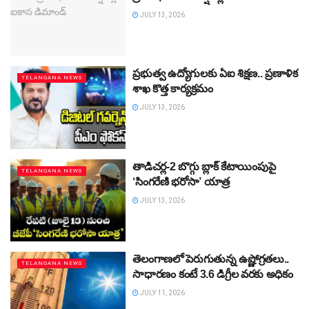
JULY 13, 2026
ప్రభుత్వ ఉద్యోగులకు ఏఐ శిక్షణ.. ప్రణాళిక
TELANGANA NEWS
శాఖ కొత్త కార్యక్రమం
JULY 13, 2026
తాడిచర్ల-2 బొగ్గు బ్లాక్ కేటాయింపుపై
TELANGANA NEWS
‘సింగరేణి భరోసా’ యాత్ర
JULY 13, 2026
తెలంగాణలో పెరుగుతున్న ఉష్ణోగ్రతలు..
TELANGANA NEWS
సాధారణం కంటే 3.6 డిగ్రీల వరకు అధికం
JULY 11, 2026