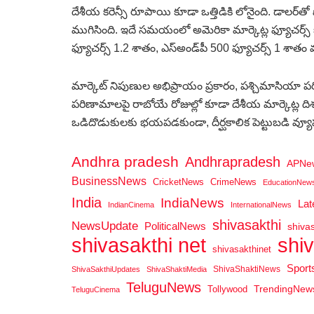
దేశీయ కరెన్సీ రూపాయి కూడా ఒత్తిడికి లోనైంది. డాలర్‌
ముగిసింది. ఇదే సమయంలో అమెరికా మార్కెట్ల ఫ్యూచర్స్‌ కూడా
ఫ్యూచర్స్‌ 1.2 శాతం, ఎస్‌అండ్‌పీ 500 ఫ్యూచర్స్‌ 1 శాతం 
మార్కెట్‌ నిపుణుల అభిప్రాయం ప్రకారం, పశ్చిమాసియా పర
పరిణామాలపై రాబోయే రోజుల్లో కూడా దేశీయ మార్కెట్ల ద
ఒడిదొడుకులకు భయపడకుండా, దీర్ఘకాలిక పెట్టుబడి వ్యూహ
Andhra pradesh
Andhrapradesh
APNe
BusinessNews
CricketNews
CrimeNews
EducationNew
India
IndiaNews
La
IndianCinema
InternationalNews
shivasakthi
NewsUpdate
PoliticalNews
shiva
shi
shivasakthi net
shivasakthinet
Spor
ShivaShaktiNews
ShivaSakthiUpdates
ShivaShaktiMedia
TeluguNews
Tollywood
TrendingNew
TeluguCinema