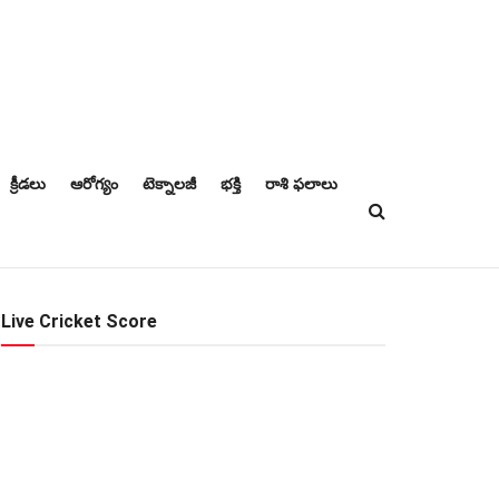
క్రీడలు
ఆరోగ్యం
టెక్నాలజీ
భక్తి
రాశి ఫలాలు
Live Cricket Score