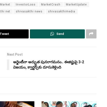
kMarket
InvestorLoss
MarketCrash
MarketUpdate
thi net
shivasakthi news
shivasakthimedia
Tweet
Send
Next Post
అర్జెంటీనా అద్భుత పునరాగమనం.. ఈజిప్టుపై 3-2
విజయం, క్వార్టర్స్‌కు దూసుకెళ్లింది