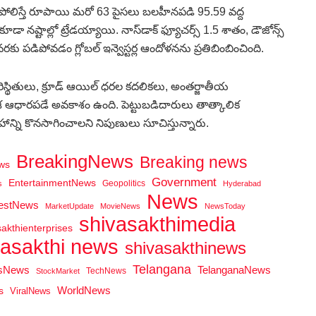
తో పోలిస్తే రూపాయి మరో 63 పైసలు బలహీనపడి 95.59 వద్ద
 నష్టాల్లో ట్రేడయ్యాయి. నాస్‌డాక్‌ ఫ్యూచర్స్‌ 1.5 శాతం, డౌజోన్స్‌
వరకు పడిపోవడం గ్లోబల్‌ ఇన్వెస్టర్ల ఆందోళనను ప్రతిబింబించింది.
ిస్థితులు, క్రూడ్‌ ఆయిల్‌ ధరల కదలికలు, అంతర్జాతీయ
ిశ ఆధారపడే అవకాశం ఉంది. పెట్టుబడిదారులు తాత్కాలిక
ాన్ని కొనసాగించాలని నిపుణులు సూచిస్తున్నారు.
BreakingNews
Breaking news
ws
Government
EntertainmentNews
Geopolitics
s
Hyderabad
News
testNews
MarketUpdate
MovieNews
NewsToday
shivasakthimedia
sakthienterprises
vasakthi news
shivasakthinews
Telangana
tsNews
TelanganaNews
TechNews
StockMarket
WorldNews
s
ViralNews