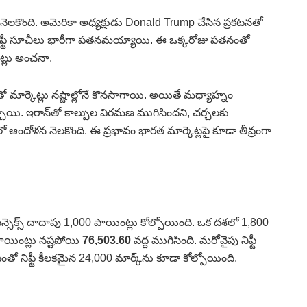
డి నెలకొంది. అమెరికా అధ్యక్షుడు Donald Trump చేసిన ప్రకటనతో
్‌, నిఫ్టీ సూచీలు భారీగా పతనమయ్యాయి. ఈ ఒక్కరోజు పతనంతో
ట్లు అంచనా.
వంతో మార్కెట్లు నష్టాల్లోనే కొనసాగాయి. అయితే మధ్యాహ్నం
జార్చాయి. ఇరాన్‌తో కాల్పుల విరమణ ముగిసిందని, చర్చలకు
 ఆందోళన నెలకొంది. ఈ ప్రభావం భారత మార్కెట్లపై కూడా తీవ్రంగా
సెన్సెక్స్‌ దాదాపు 1,000 పాయింట్లు కోల్పోయింది. ఒక దశలో 1,800
ాయింట్లు నష్టపోయి
76,503.60
వద్ద ముగిసింది. మరోవైపు నిఫ్టీ
 దీంతో నిఫ్టీ కీలకమైన 24,000 మార్క్‌ను కూడా కోల్పోయింది.