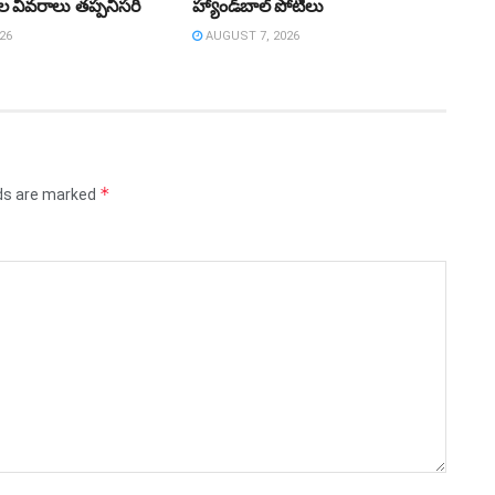
ుల వివరాలు తప్పనిసరి
హ్యాండ్‌బాల్‌ పోటీలు
26
AUGUST 7, 2026
*
lds are marked