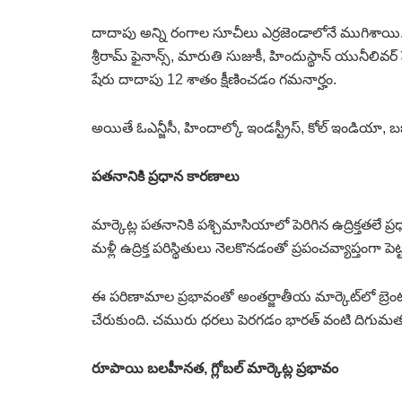
దాదాపు అన్ని రంగాల సూచీలు ఎర్రజెండాలోనే ముగిశాయి. ముఖ
శ్రీరామ్‌ ఫైనాన్స్‌, మారుతి సుజుకీ, హిందుస్థాన్‌ యునీలివ
షేరు దాదాపు 12 శాతం క్షీణించడం గమనార్హం.
అయితే ఓఎన్జీసీ, హిందాల్కో ఇండస్ట్రీస్‌, కోల్‌ ఇండియా, బ
పతనానికి ప్రధాన కారణాలు
మార్కెట్ల పతనానికి పశ్చిమాసియాలో పెరిగిన ఉద్రిక్తతలే ప
మళ్లీ ఉద్రిక్త పరిస్థితులు నెలకొనడంతో ప్రపంచవ్యాప్తంగా ప
ఈ పరిణామాల ప్రభావంతో అంతర్జాతీయ మార్కెట్‌లో బ్రెంట్‌ 
చేరుకుంది. చమురు ధరలు పెరగడం భారత్‌ వంటి దిగుమత
రూపాయి బలహీనత, గ్లోబల్‌ మార్కెట్ల ప్రభావం