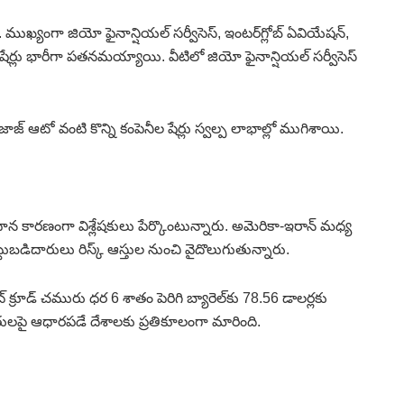
్యంగా జియో ఫైనాన్షియల్‌ సర్వీసెస్‌, ఇంటర్‌గ్లోబ్‌ ఏవియేషన్‌,
ర్‌ షేర్లు భారీగా పతనమయ్యాయి. వీటిలో జియో ఫైనాన్షియల్‌ సర్వీసెస్‌
జాజ్‌ ఆటో వంటి కొన్ని కంపెనీల షేర్లు స్వల్ప లాభాల్లో ముగిశాయి.
్రధాన కారణంగా విశ్లేషకులు పేర్కొంటున్నారు. అమెరికా-ఇరాన్‌ మధ్య
ెట్టుబడిదారులు రిస్క్‌ ఆస్తుల నుంచి వైదొలుగుతున్నారు.
క్రూడ్‌ చమురు ధర 6 శాతం పెరిగి బ్యారెల్‌కు 78.56 డాలర్లకు
ులపై ఆధారపడే దేశాలకు ప్రతికూలంగా మారింది.