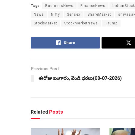
Tags:
BusinessNews
FinanceNews
IndianStoc
News
Nifty
Sensex
ShareMarket
shivasak
StockMarket
StockMarketNews
Trump
Share
Previous Post
ఈరోజు బంగారం, వెండి ధరలు(08-07-2026)
Related
Posts