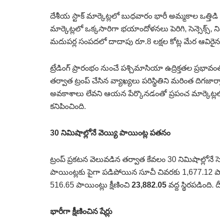
దేశీయ స్టాక్‌ మార్కెట్లలో బుధవారం భారీ అమ్మకాల ఒత్తి
మార్కెట్లలో ఒక్కసారిగా భయాందోళనలు పెరిగి, సెన్సెక్స
మదుపర్ల సంపదలో దాదాపు రూ.8 లక్షల కోట్ల మేర ఆవిరైన
ట్రేడింగ్‌ ప్రారంభం నుంచే పశ్చిమాసియా ఉద్రిక్తతల ప్రభా
తర్వాత ట్రంప్‌ చేసిన వ్యాఖ్యలు పరిస్థితిని మరింత దిగ
అవకాశాలు లేవని ఆయన పేర్కొనడంతో ప్రపంచ మార్కెట్లలో
కనిపించింది.
30 నిమిషాల్లోనే వెయ్యి పాయింట్ల పతనం
ట్రంప్‌ ప్రకటన వెలువడిన తర్వాత కేవలం 30 నిమిషాల్లోనే 
పాయింట్లకు పైగా పడిపోయిన సూచీ చివరకు 1,677.12 ప
516.65 పాయింట్లు క్షీణించి
23,882.05
వద్ద స్థిరపడింది.
భారీగా క్షీణించిన షేర్లు