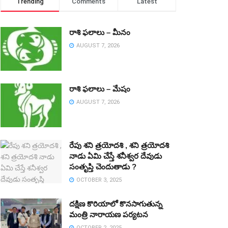
Trending
Comments
Latest
రాశి ఫలాలు – మీనం
AUGUST 7, 2026
రాశి ఫలాలు – మేషం
AUGUST 7, 2026
రేపు శని త్రయోదశి , శని త్రయోదశి
నాడు ఏమి చేస్తే శనీశ్వర దేవుడు
సంతృప్తి చెందుతాడు ?
OCTOBER 3, 2025
దక్షిణ కొరియాలో కొనసాగుతున్న
మంత్రి నారాయణ పర్యటన
OCTOBER 2, 2025