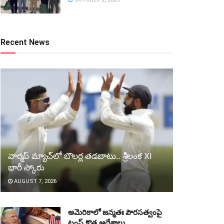
Recent News
వార్మప్‌ మ్యాచ్‌లో బౌలర్ల తడబాటు.. శ్రీలంక XI
భారీ స్కోరు
AUGUST 7, 2026
అమెరికాలో జన్మతః పౌరసత్వంపై
ట్రంప్‌ కొత్త ఆదేశాలు