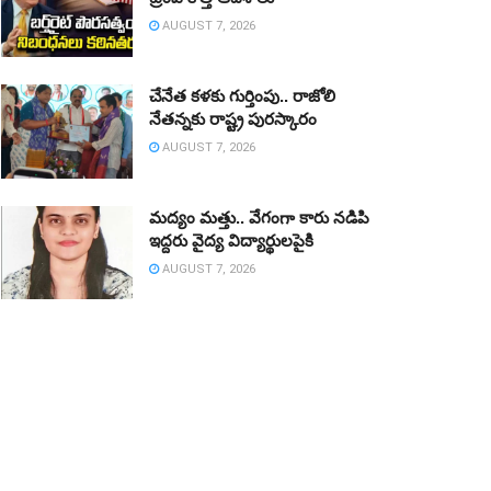
AUGUST 7, 2026
చేనేత కళకు గుర్తింపు.. రాజోలి
నేతన్నకు రాష్ట్ర పురస్కారం
AUGUST 7, 2026
మద్యం మత్తు.. వేగంగా కారు నడిపి
ఇద్దరు వైద్య విద్యార్థులపైకి
AUGUST 7, 2026