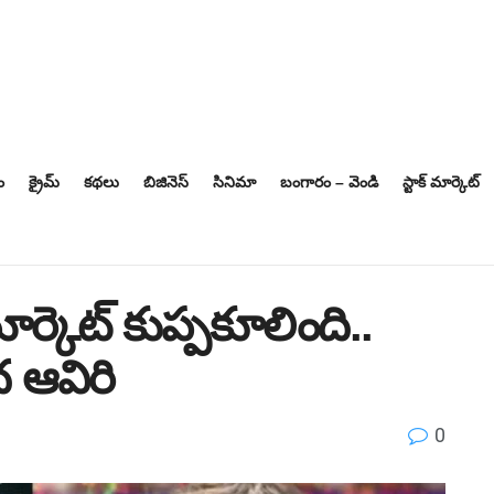
ం
క్రైమ్
కథలు
బిజినెస్‌
సినిమా
బంగారం – వెండి
స్టాక్ మార్కెట్
 మార్కెట్‌ కుప్పకూలింది..
ద ఆవిరి
0