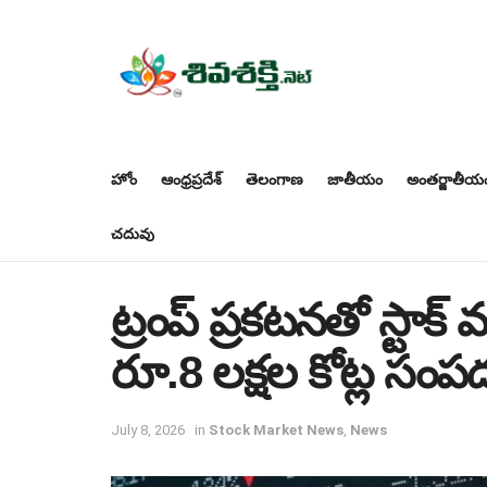
హోం
ఆంధ్రప్రదేశ్
తెలంగాణ
జాతీయం
అంతర్జాతీయ
చదువు
ట్రంప్‌ ప్రకటనతో స్టాక్‌
రూ.8 లక్షల కోట్ల సంప
July 8, 2026
in
Stock Market News
,
News