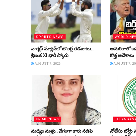
SPORTS NEWS
WORLD NE
వార్మప్‌ మ్యాచ్‌లో బౌలర్ల తడబాటు..
అమెరికాలో జన్
శ్రీలంక XI భారీ స్కోరు
కొత్త ఆదేశాలు
AUGUST 7, 2026
AUGUST 7, 20
CRIME NEWS
TELANGAN
మద్యం మత్తు.. వేగంగా కారు నడిపి
నోటీసు బోర్డు న