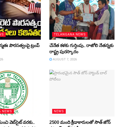
WS
TELANGANA NEWS
మతః పౌరసత్వంపై ట్రంప్‌
చేనేత కళకు గుర్తింపు.. రాజోలి నేతన్నకు
రాష్ట్ర పురస్కారం
26
AUGUST 7, 2026
A NEWS
NEWS
ుంచి వెబ్‌సైట్‌ వరకు..
2500 మంది క్రీడాకారులతో సౌత్‌ జోన్‌