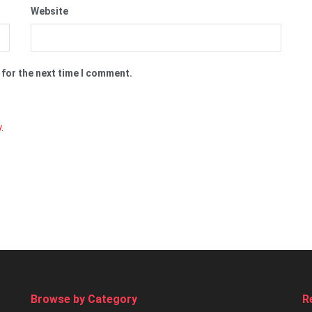
Website
 for the next time I comment.
y
.
Browse by Category
R