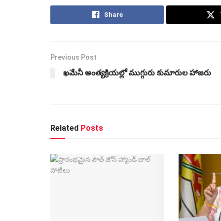
Share
Previous Post
ఖమేనీ అంత్యక్రియల్లో ముగ్గురు కుమారుల హాజరు
Related
Posts