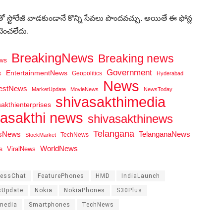
తో స్టోరేజీ వాడకుండానే కొన్ని సేవలు పొందవచ్చు. అయితే ఈ ఫోన్ల
టించలేదు.
BreakingNews
Breaking news
ws
Government
EntertainmentNews
Geopolitics
s
Hyderabad
News
testNews
MarketUpdate
MovieNews
NewsToday
shivasakthimedia
sakthienterprises
vasakthi news
shivasakthinews
Telangana
tsNews
TelanganaNews
TechNews
StockMarket
WorldNews
s
ViralNews
ressChat
FeaturePhones
HMD
IndiaLaunch
sUpdate
Nokia
NokiaPhones
S30Plus
media
Smartphones
TechNews