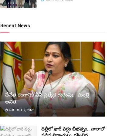
Recent News
చేనేత రంగానికి ఏపీ ప్రత్యేక గుర్తింపు.. మంత్రి
అనిత
AUGUST 7, 2026
దిల్లీలో భారీ వర్షం బీభత్సం.. నాలాలో
పడిన చిన్నారులు, రక్షించిన