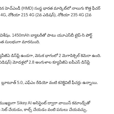
ెందిన హెచ్‌ఎండీ (HMD) సంస్థ భారత మార్కెట్‌లో నాలుగు కొత్త ఫీచర్
0 4G, నోకియా 215 4G (2వ ఎడిషన్), నోకియా 235 4G (2వ
ం విశేషం. 1450mAh బ్యాటరీతో పాటు యూఎస్‌బీ టైప్-సి పోర్ట్
రింత సులభంగా మారనుంది.
ఏ డిస్‌ప్లే ఉండగా, వెనుక భాగంలో 2 మెగాపిక్సెల్ కెమెరా ఉంది.
షన్) మోడళ్లలో 2.8 అంగుళాల క్యూవీజీఏ ఐపీఎస్ డిస్‌ప్లే
బ్లూటూత్ 5.0, ఎఫ్‌ఎం రేడియో వంటి కనెక్టివిటీ ఫీచర్లు ఉన్నాయి.
ు. ముఖ్యంగా Sikey AI అసిస్టెంట్ ద్వారా వాయిస్ కమాండ్స్‌తో
ర్లు సెట్ చేయడం, కాల్స్ చేయడం వంటి పనులు చేయవచ్చు.