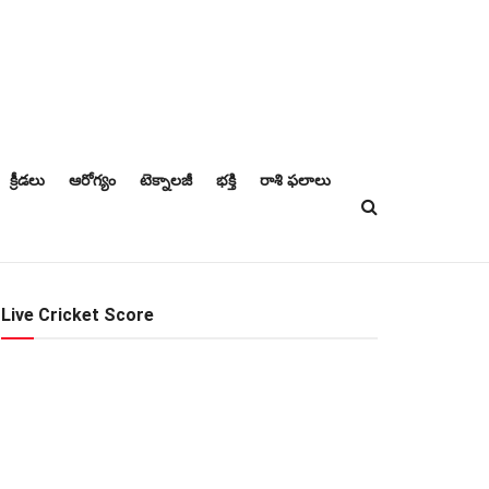
క్రీడలు
ఆరోగ్యం
టెక్నాలజీ
భక్తి
రాశి ఫలాలు
Live Cricket Score