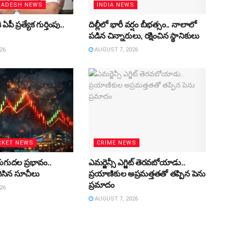
RADESH NEWS
INDIA NEWS
ఏపీ ప్రత్యేక గుర్తింపు..
దిల్లీలో భారీ వర్షం బీభత్సం.. నాలాలో
పడిన చిన్నారులు, రక్షించిన స్థానికులు
26
AUGUST 7, 2026
RKET NEWS
CRIME NEWS
ెరుగుదల ప్రభావం..
ఎమర్జెన్సీ ఎగ్జిట్ తెరవబోయాడు..
ిసిన సూచీలు
ప్రయాణికుల అప్రమత్తతతో తప్పిన పెను
ప్రమాదం
26
AUGUST 7, 2026