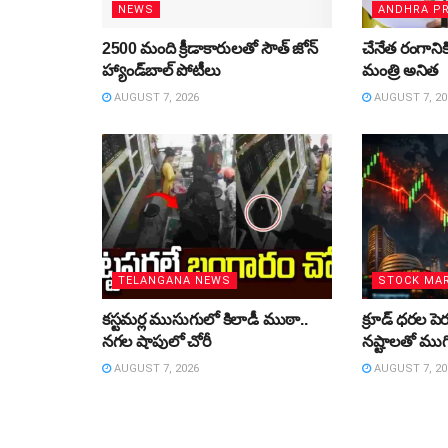
NEWS
ANDHRA P
2500 మంది క్రీడాకారులతో సౌత్‌ జోన్‌
చేనేత రంగానికి 
హ్యాండ్‌బాల్‌ పోటీలు
మంత్రి అనిత
AUGUST 7, 2026
AUGUST 7, 20
TELANGANA NEWS
STOCK MA
కస్టమర్ల ముసుగులో కిలాడీ ముఠా..
క్రూడ్‌ ధరల ప
నగల షాపులో చోరీ
నష్టాలతో ముగ
AUGUST 7, 2026
AUGUST 7, 20