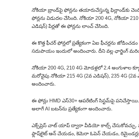
నోకియా బ్రాండ్‌పై ఫోన్లను తయారుచేస్తున్న ఫిన్లాండ్‌కు చ
ఫోన్లను విడుదల చేసింది. నోకియా 200 4G, నోకియా 21
ఎడిషన్) పేర్లతో ఈ ఫోన్లను లాంచ్ చేసింది.
ఈ కొత్త ఫీచర్ ఫోన్లలో ప్రత్యేకంగా ఏఐ ఫీచర్లను జోడించడ
సదుపాయం ఇందులో అందించారు. దీని వల్ల ఛార్జింగ్ మ
నోకియా 200 4G, 210 4G మోడళ్లలో 2.4 అంగుళాల క్యూవీజీ
మరోవైపు నోకియా 215 4G (2వ ఎడిషన్), 235 4G (2వ ఎడి
అందించారు.
ఈ ఫోన్లు HMD ఎస్30+ ఆపరేటింగ్ సిస్టమ్‌పై పనిచేస్తాయి. 
అలాగే AI బటన్‌ను ప్రత్యేకంగా అందించారు.
ఎక్స్‌ప్రెస్ చాట్ యాప్ ద్వారా వీడియో కాల్స్ చేసుకోవచ్చ
ఫ్లాష్‌లైట్ ఆన్ చేయడం, కెమెరా ఓపెన్ చేయడం, రిమైండ