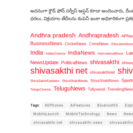
అదనంగా క్లౌడ్ ఫోన్ సర్వీస్ ఆప్షన్ కూడా అందించారు, దీం
ధరలు, విక్రయాల తేదీలను కంపెనీ ఇంకా అధికారికంగా ప్రక
Andhra pradesh
Andhrapradesh
APNe
BusinessNews
CricketNews
CrimeNews
EducationNew
India
IndiaNews
La
IndianCinema
InternationalNews
shivasakthi
NewsUpdate
PoliticalNews
shiva
shi
shivasakthi net
shivasakthinet
Spor
ShivaShaktiNews
ShivaSakthiUpdates
ShivaShaktiMedia
TeluguNews
Tollywood
TrendingNew
TeluguCinema
Tags:
4GPhones
AIFeatures
Bluetooth5
Exp
MobileLaunch
MobileTechnology
News
New
shivasakthi net
shivasakthi news
shivasakthi