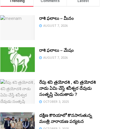
Trending
Comments
Latest
రాశి ఫలాలు – మీనం
AUGUST 7, 2026
రాశి ఫలాలు – మేషం
AUGUST 7, 2026
రేపు శని త్రయోదశి , శని త్రయోదశి
నాడు ఏమి చేస్తే శనీశ్వర దేవుడు
సంతృప్తి చెందుతాడు ?
OCTOBER 3, 2025
దక్షిణ కొరియాలో కొనసాగుతున్న
మంత్రి నారాయణ పర్యటన
OCTOBER 2, 2025