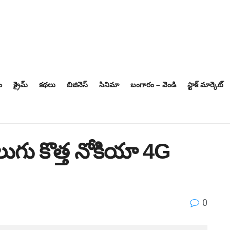
ం
క్రైమ్
కథలు
బిజినెస్‌
సినిమా
బంగారం – వెండి
స్టాక్ మార్కెట్
లుగు కొత్త నోకియా 4G
0