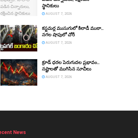
స్థానికులు
AUGUST 7, 2026
కస్టమర్ల ముసుగులో కిలాడీ ముఠా..
నగల షాపులో చోరీ
AUGUST 7, 2026
క్రూడ్‌ ధరల పెరుగుదల ప్రభావం..
నష్టాలతో ముగిసిన సూచీలు
AUGUST 7, 2026
ecent News