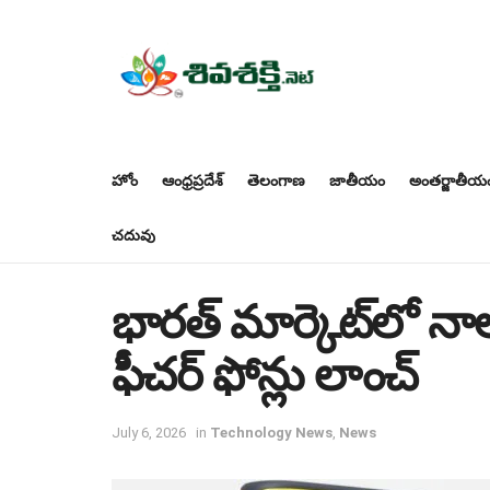
హోం
ఆంధ్రప్రదేశ్
తెలంగాణ
జాతీయం
అంతర్జాతీయ
చదువు
భారత్ మార్కెట్‌లో నా
ఫీచర్ ఫోన్లు లాంచ్
July 6, 2026
in
Technology News
,
News