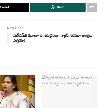
Tweet
Send
Next Post
ఎల్‌ఎన్‌జీ రవాణా పునరుద్ధరణ.. గ్యాస్ సరఫరా ఆంక్షలు
ఎత్తివేత