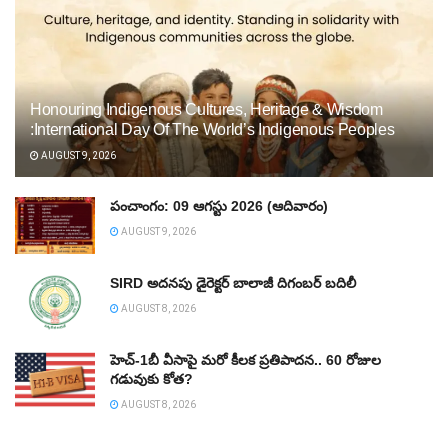
Honouring Indigenous Cultures, Heritage & Wisdom
:International Day Of The World’s Indigenous Peoples
AUGUST 9, 2026
పంచాంగం: 09 ఆగస్టు 2026 (ఆదివారం)
AUGUST 9, 2026
SIRD అదనపు డైరెక్టర్‌ బాలాజీ దిగంబర్‌ బదిలీ
AUGUST 8, 2026
హెచ్‌-1బీ వీసాపై మరో కీలక ప్రతిపాదన.. 60 రోజుల
గడువుకు కోత?
AUGUST 8, 2026