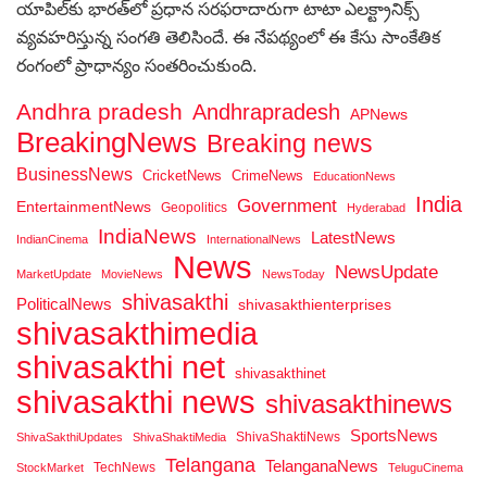
యాపిల్‌కు భారత్‌లో ప్రధాన సరఫరాదారుగా టాటా ఎలక్ట్రానిక్స్
వ్యవహరిస్తున్న సంగతి తెలిసిందే. ఈ నేపథ్యంలో ఈ కేసు సాంకేతిక
రంగంలో ప్రాధాన్యం సంతరించుకుంది.
Andhra pradesh
Andhrapradesh
APNews
BreakingNews
Breaking news
BusinessNews
CricketNews
CrimeNews
EducationNews
India
Government
EntertainmentNews
Geopolitics
Hyderabad
IndiaNews
LatestNews
IndianCinema
InternationalNews
News
NewsUpdate
MarketUpdate
MovieNews
NewsToday
shivasakthi
PoliticalNews
shivasakthienterprises
shivasakthimedia
shivasakthi net
shivasakthinet
shivasakthi news
shivasakthinews
SportsNews
ShivaShaktiNews
ShivaSakthiUpdates
ShivaShaktiMedia
Telangana
TelanganaNews
TechNews
StockMarket
TeluguCinema