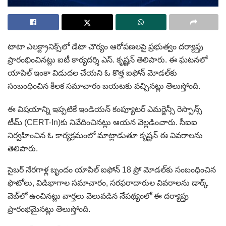
టాటా ఎలక్ట్రానిక్స్‌లో డేటా చౌర్యం ఆరోపణలపై ప్రభుత్వం దర్యాప్తు
ప్రారంభించినట్లు ఐటీ కార్యదర్శి ఎస్. కృష్ణన్ తెలిపారు. ఈ ఘటనలో
యాపిల్ ఇంకా విడుదల చేయని ఓ కొత్త ఐఫోన్ మోడల్‌కు
సంబంధించిన కీలక సమాచారం బయటకు వచ్చినట్లు తెలుస్తోంది.
ఈ విషయాన్ని ఇప్పటికే ఇండియన్ కంప్యూటర్ ఎమర్జెన్సీ రెస్పాన్స్
టీమ్ (CERT-In)కు నివేదించినట్లు ఆయన వెల్లడించారు. సీఐఐ
నిర్వహించిన ఓ కార్యక్రమంలో మాట్లాడుతూ కృష్ణన్ ఈ వివరాలను
తెలిపారు.
సైబర్ నేరగాళ్ల బృందం యాపిల్ ఐఫోన్ 18 ప్రో మోడల్‌కు సంబంధించిన
ఫొటోలు, విడిభాగాల సమాచారం, సరఫరాదారుల వివరాలను డార్క్
వెబ్‌లో ఉంచినట్లు వార్తలు వెలువడిన నేపథ్యంలో ఈ దర్యాప్తు
ప్రారంభమైనట్లు తెలుస్తోంది.