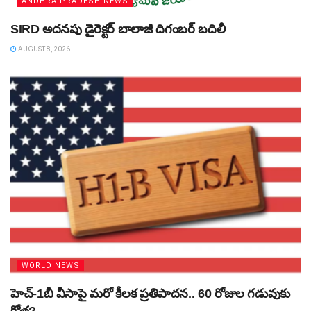
ANDHRA PRADESH NEWS
SIRD అదనపు డైరెక్టర్‌ బాలాజీ దిగంబర్‌ బదిలీ
AUGUST 8, 2026
WORLD NEWS
హెచ్‌-1బీ వీసాపై మరో కీలక ప్రతిపాదన.. 60 రోజుల గడువుకు
కోత?