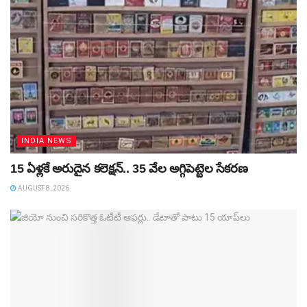
INDIA NEWS
15 ఏళ్లకే అరుదైన కలెక్షన్‌.. 35 వేల అగ్గిపెట్టెల సేకరణ
AUGUST 8, 2026