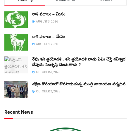
రాశి ఫలాలు – మీనం
AUGUST 8, 2026
రాశి ఫలాలు – మేషం
AUGUST 8, 2026
రేపు శని త్రయోదశి , శని త్రయోదశి నాడు ఏమి చేస్తే శనీశ్వర
దేవుడు సంతృప్తి చెందుతాడు ?
OCTOBER 3, 2025
దక్షిణ కొరియాలో కొనసాగుతున్న మంత్రి నారాయణ పర్యటన
OCTOBER 2, 2025
Recent News