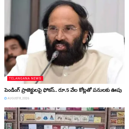
TELANGANA NEWS
పెండింగ్‌ ప్రాజెక్టులపై ఫోకస్‌.. రూ.5 వేల కోట్లతో పనులకు ఊపు
AUGUST 8, 2026