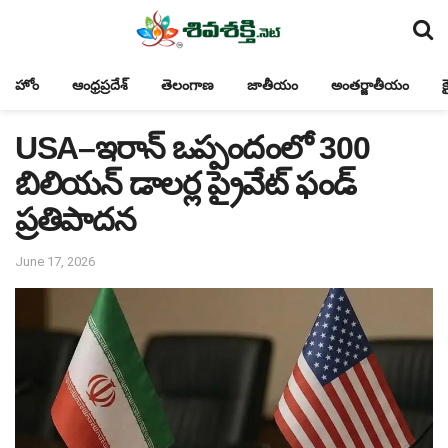
హోం
ఆంధ్రప్రదేశ్
తెలంగాణ
జాతీయం
అంతర్జాతీయం
క
USA–ఇరాన్ ఒప్పందంలో 300
బిలియన్ డాలర్ల ప్రైవేట్ ఫండ్
ప్రతిపాదన
June 17, 2026