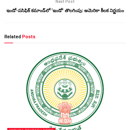
Next Post
ఇండో-పసిఫిక్ కమాండ్‌లో ‘ఇండో’ తొలగింపు: అమెరికా కీలక నిర్ణయం
Related
Posts