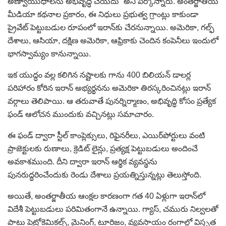
అణ్వాయుధాలను అభివృద్ధి చేయదు” అని పేర్కొన్నారు. అంతర్జాతీయ
మీడియా కథనాల ప్రకారం, ఈ నిధులు ప్రభుత్వ గ్రాంట్లు కాకుండా
ప్రైవేట్ పెట్టుబడుల రూపంలో ఇరాన్‌కు చేరనున్నాయి. అమెరికా, గల్ఫ్
దేశాలు, ఆసియా, దక్షిణ అమెరికా, ఆఫ్రికాకు చెందిన కంపెనీలు ఇందులో
భాగస్వామ్యం కానున్నాయి.
ఇక యుద్ధం వల్ల కలిగిన నష్టాలకు గాను 400 బిలియన్ డాలర్ల
పరిహారం కోరిన ఇరాన్ అభ్యర్థనను అమెరికా తిరస్కరించినట్లు ఇరాన్
వర్గాలు తెలిపాయి. ఆ తరువాతే పునర్నిర్మాణం, అభివృద్ధి కోసం ప్రత్యేక
ఫండ్ ఆలోచన ముందుకు వచ్చినట్లు సమాచారం.
ఈ ఫండ్ ద్వారా స్టీల్ కాంప్లెక్సులు, రిఫైనరీలు, ఎయిర్‌పోర్టులు వంటి
ప్రాజెక్టులకు రుణాలు, క్రెడిట్ లైన్లు, ప్రత్యక్ష పెట్టుబడులు అందించే
అవకాశముంది. దీని ద్వారా ఇరాన్ ఆర్థిక వ్యవస్థను
పునరుద్ధరించేందుకు రెండు దేశాలు ప్రయత్నిస్తున్నట్లు తెలుస్తోంది.
అయితే, అంతర్జాతీయ ఆంక్షల కారణంగా గత 40 ఏళ్లుగా ఇరాన్‌లో
విదేశీ పెట్టుబడులు పరిమితంగానే ఉన్నాయి. గ్యాస్, చమురు నిల్వలతో
పాటు పెట్రోకెమికల్స్, మైనింగ్, టూరిజం, వ్యవసాయం రంగాల్లో విస్తృత