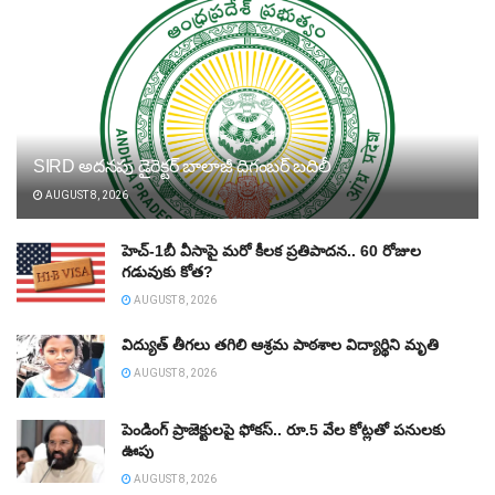
SIRD అదనపు డైరెక్టర్‌ బాలాజీ దిగంబర్‌ బదిలీ
AUGUST 8, 2026
హెచ్‌-1బీ వీసాపై మరో కీలక ప్రతిపాదన.. 60 రోజుల
గడువుకు కోత?
AUGUST 8, 2026
విద్యుత్‌ తీగలు తగిలి ఆశ్రమ పాఠశాల విద్యార్థిని మృతి
AUGUST 8, 2026
పెండింగ్‌ ప్రాజెక్టులపై ఫోకస్‌.. రూ.5 వేల కోట్లతో పనులకు
ఊపు
AUGUST 8, 2026