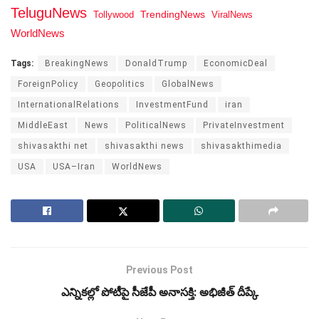
TeluguNews
Tollywood
TrendingNews
ViralNews
WorldNews
Tags:
BreakingNews
DonaldTrump
EconomicDeal
ForeignPolicy
Geopolitics
GlobalNews
InternationalRelations
InvestmentFund
iran
MiddleEast
News
PoliticalNews
PrivateInvestment
shivasakthi net
shivasakthi news
shivasakthimedia
USA
USA–Iran
WorldNews
Previous Post
ఎన్నికల్లో పోటీపై సీజేపీ అనాసక్తి: అభిజీత్‌ దీప్కే