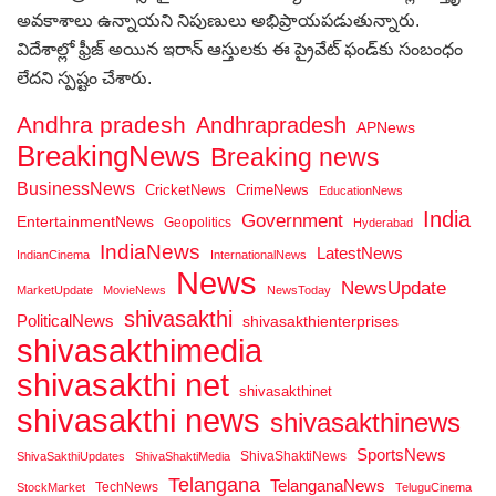
అవకాశాలు ఉన్నాయని నిపుణులు అభిప్రాయపడుతున్నారు.
విదేశాల్లో ఫ్రీజ్ అయిన ఇరాన్ ఆస్తులకు ఈ ప్రైవేట్ ఫండ్‌కు సంబంధం
లేదని స్పష్టం చేశారు.
Andhra pradesh
Andhrapradesh
APNews
BreakingNews
Breaking news
BusinessNews
CricketNews
CrimeNews
EducationNews
India
Government
EntertainmentNews
Geopolitics
Hyderabad
IndiaNews
LatestNews
IndianCinema
InternationalNews
News
NewsUpdate
MarketUpdate
MovieNews
NewsToday
shivasakthi
PoliticalNews
shivasakthienterprises
shivasakthimedia
shivasakthi net
shivasakthinet
shivasakthi news
shivasakthinews
SportsNews
ShivaShaktiNews
ShivaSakthiUpdates
ShivaShaktiMedia
Telangana
TelanganaNews
TechNews
StockMarket
TeluguCinema