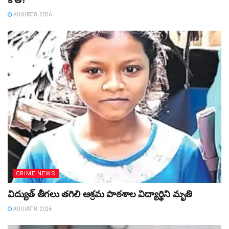
AUGUST 8, 2026
CRIME NEWS
విద్యుత్‌ తీగలు తగిలి ఆశ్రమ పాఠశాల విద్యార్థిని మృతి
AUGUST 8, 2026