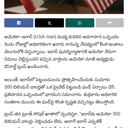
అమెరికా–ఇరాన్ (USA–Iran) మధ్య కుదిరిన అవగాహన ఒప్పందం
రెండు రోజుల్లో అధికారికంగా ఖరారు కానున్న నేపథ్యంలో కీలక అంశాలు
వెలుగులోకి వస్తున్నాయి. ఇరాన్ పునర్నిర్మాణానికి అమెరికా నేరుగా
నిధులు చెల్లిస్తుందని వచ్చిన వార్తలను అమెరికా మాజీ అధ్యక్షుడు
డొనాల్డ్ ట్రంప్ ఖండించారు.
అయితే, ఇరాన్‌లో పెట్టుబడులను ప్రోత్సహించేందుకు సుమారు
300 బిలియన్ డాలర్లతో ఒక ప్రైవేట్ పెట్టుబడి ఫండ్ ఏర్పాటు చేసే
ప్రతిపాదన ఒప్పందంలో భాగమని సమాచారం. శుక్రవారం అధికారిక
సంతకాల ముందు ఈ ఫండ్‌పై కొంత స్పష్టత వచ్చినట్లు తెలుస్తోంది.
ట్రంప్ తన ట్రూత్ సోషల్ ఖాతాలో స్పందిస్తూ, “ఇరాన్‌కు అమెరికా 300
బిలియన్ డాలర్లు చెల్లించడం లేదు. అలాగే ఇరాన్ ఎప్పటికీ