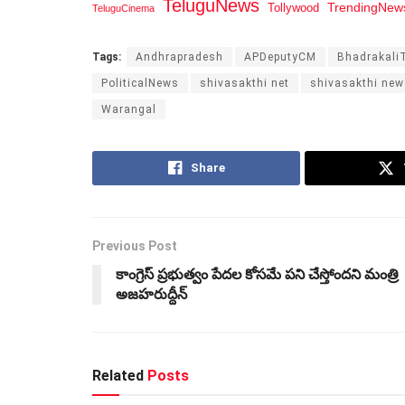
TeluguNews
Tollywood
TrendingNew
TeluguCinema
Tags:
Andhrapradesh
APDeputyCM
Bhadrakali
PoliticalNews
shivasakthi net
shivasakthi new
Warangal
Share
Previous Post
కాంగ్రెస్ ప్రభుత్వం పేదల కోసమే పని చేస్తోందని మంత్రి
అజహరుద్దీన్
Related
Posts