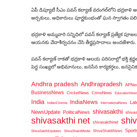
ఏపీ డిప్యూటీ సీఎం పవన్ కల్యాణ్ వరంగల్‌లోని భద్రకాళి
అర్చకులు, అధికారులు పూర్ణకుంభంతో ఘన స్వాగతం పలి
భద్రకాళి అమ్మవారి సన్నిధిలో పవన్ కల్యాణ్ ప్రత్యేక
ఆయనకు వేదాశీర్వచనం చేసి తీర్థప్రసాదాలు అందజేశారు.
పవన్ కల్యాణ్ రాకతో భద్రకాళి ఆలయ పరిసరాల్లో భక్తి 
పెద్ద సంఖ్యలో అభిమానులు, జనసేన కార్యకర్తలు, జనసైన
Andhra pradesh
Andhrapradesh
APNe
BusinessNews
CricketNews
CrimeNews
EducationNew
India
IndiaNews
La
IndianCinema
InternationalNews
shivasakthi
NewsUpdate
PoliticalNews
shiva
shi
shivasakthi net
shivasakthinet
Spor
ShivaShaktiNews
ShivaSakthiUpdates
ShivaShaktiMedia