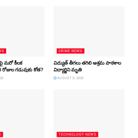
WS
CRIME NEWS
ాపై మరో కీలక
విద్యుత్‌ తీగలు తగిలి ఆశ్రమ పాఠశాల
60 రోజుల గడువుకు కోత?
విద్యార్థిని మృతి
26
AUGUST 8, 2026
S
TECHNOLOGY NEWS