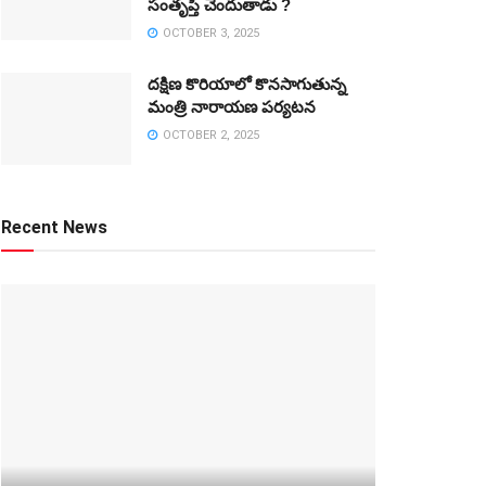
సంతృప్తి చెందుతాడు ?
OCTOBER 3, 2025
దక్షిణ కొరియాలో కొనసాగుతున్న
మంత్రి నారాయణ పర్యటన
OCTOBER 2, 2025
Recent News