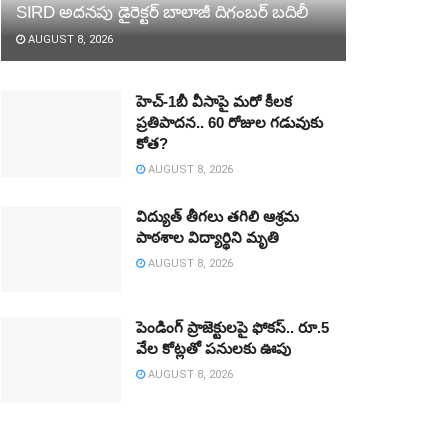
SIRD అదనపు డైరెక్టర్‌ బాలాజీ దిగంబర్‌ బదిలీ
AUGUST 8, 2026
హెచ్‌-1బీ వీసాపై మరో కీలక
ప్రతిపాదన.. 60 రోజుల గడువుకు
కోత?
AUGUST 8, 2026
విద్యుత్‌ తీగలు తగిలి ఆశ్రమ
పాఠశాల విద్యార్థిని మృతి
AUGUST 8, 2026
పెండింగ్‌ ప్రాజెక్టులపై ఫోకస్‌.. రూ.5
వేల కోట్లతో పనులకు ఊపు
AUGUST 8, 2026