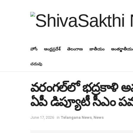
హోం
ఆంధ్రప్రదేశ్
తెలంగాణ
జాతీయం
అంతర్జాతీయ
చదువు
వరంగల్‌లో భద్రకాళి అమ
ఏపీ డిప్యూటీ సీఎం పవ
June 17, 2026
in
Telangana News
,
News