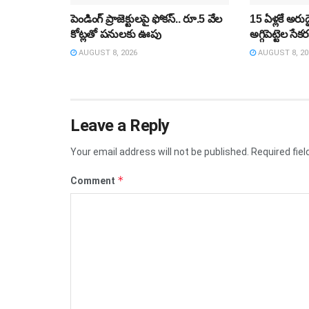
పెండింగ్‌ ప్రాజెక్టులపై ఫోకస్‌.. రూ.5 వేల
15 ఏళ్లకే అరుదై
కోట్లతో పనులకు ఊపు
అగ్గిపెట్టెల సే
AUGUST 8, 2026
AUGUST 8, 20
Leave a Reply
Your email address will not be published.
Required fie
*
Comment