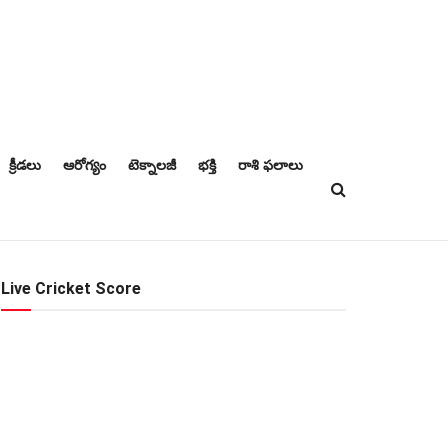
క్రీడలు
ఆరోగ్యం
టెక్నాలజీ
భక్తి
రాశి ఫలాలు
Live Cricket Score