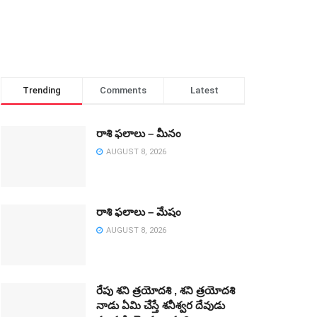
Trending
Comments
Latest
రాశి ఫలాలు – మీనం
AUGUST 8, 2026
రాశి ఫలాలు – మేషం
AUGUST 8, 2026
రేపు శని త్రయోదశి , శని త్రయోదశి
నాడు ఏమి చేస్తే శనీశ్వర దేవుడు