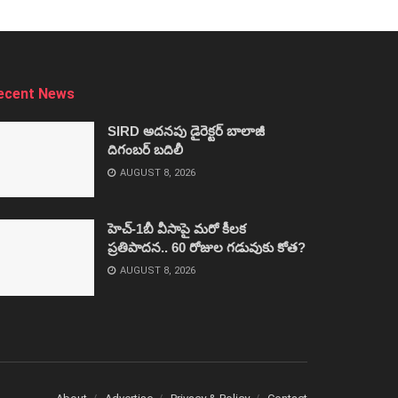
ecent News
SIRD అదనపు డైరెక్టర్‌ బాలాజీ
దిగంబర్‌ బదిలీ
AUGUST 8, 2026
హెచ్‌-1బీ వీసాపై మరో కీలక
ప్రతిపాదన.. 60 రోజుల గడువుకు కోత?
AUGUST 8, 2026