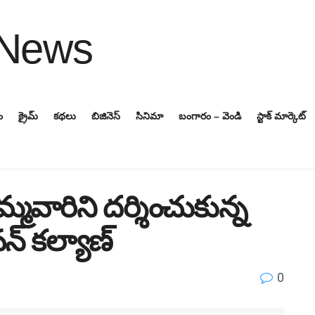
ం
క్రైమ్
కథలు
బిజినెస్‌
సినిమా
బంగారం – వెండి
స్టాక్ మార్కెట్
్మవారిని దర్శించుకున్న
న్ కల్యాణ్
0