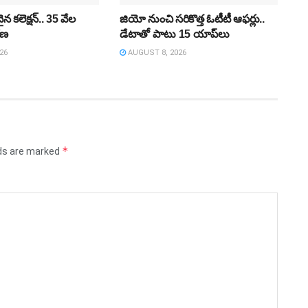
న కలెక్షన్‌.. 35 వేల
జియో నుంచి సరికొత్త ఓటీటీ ఆఫర్లు..
కరణ
డేటాతో పాటు 15 యాప్‌లు
26
AUGUST 8, 2026
*
lds are marked