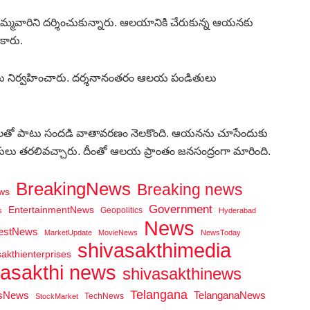
 అమ్మవారిని దర్శించుకున్నారు. ఆలయానికి చేరుకున్న ఆయనకు
కారు.
 పూజలు నిర్వహించారు. దర్శనానంతరం ఆలయ పండితులు
శ్రద్ధలతో పాటు సందడి వాతావరణం నెలకొంది. ఆయనను చూసేందుకు
ికులు తరలివచ్చారు. దీంతో ఆలయ ప్రాంతం జనసంద్రంగా మారింది.
BreakingNews
Breaking news
ws
Government
EntertainmentNews
Geopolitics
s
Hyderabad
News
testNews
MarketUpdate
MovieNews
NewsToday
shivasakthimedia
sakthienterprises
vasakthi news
shivasakthinews
Telangana
tsNews
TelanganaNews
TechNews
StockMarket