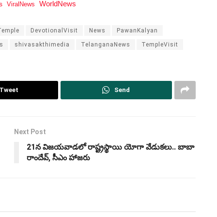
WorldNews
s
ViralNews
Temple
DevotionalVisit
News
PawanKalyan
s
shivasakthimedia
TelanganaNews
TempleVisit
Tweet
Send
Next Post
21న విజయవాడలో రాష్ట్రస్థాయి యోగా వేడుకలు.. బాబా
రాందేవ్, సీఎం హాజరు