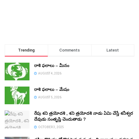
Trending
Comments
Latest
రాశి ఫలాలు – మీనం
AUGUST 4, 2026
రాశి ఫలాలు – మేషం
AUGUST 5, 2026
రేపు శని త్రయోదశి , శని త్రయోదశి నాడు ఏమి చేస్తే శనీశ్వర
దేవుడు సంతృప్తి చెందుతాడు ?
OCTOBER 3, 2025