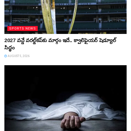
SPORTS NEWS
2027 వన్డే వరల్డ్‌కప్‌కు మార్గం ఇదే.. క్వాలిఫైయర్ షెడ్యూల్
సిద్ధం
AUGUST 5, 2026