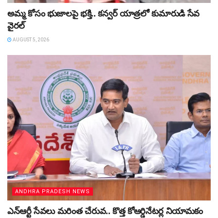
అమ్మ కోసం భుజాలపై భక్తి.. కన్వర్‌ యాత్రలో కుమారుడి సేవ
వైరల్
AUGUST 5, 2026
ANDHRA PRADESH NEWS
ఎన్ఆర్టీ సేవలు మరింత చేరువ.. కొత్త కోఆర్డినేటర్ల నియామకం