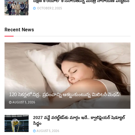
దక్షిణ కొరియాలో కొనసాగుతున్న మంత్రి నారాయణ పర్యటన
OCTOBER 2, 2025
Recent News
120 సెకన్లలో నిద్ర.. ప్రపంచాన్ని ఆకట్టుకుంటున్న మిలిటరీ మెథడ్!
AUGUST 5, 2026
2027 వన్డే వరల్డ్‌కప్‌కు మార్గం ఇదే.. క్వాలిఫైయర్ షెడ్యూల్
సిద్ధం
AUGUST 5, 2026