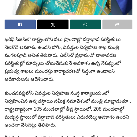
ఖరీఫ్‌ సీజన్‌లో రాష్ట్రంలోని పలు ప్రాంతాల్లో వర్షాభావ పరిస్థితులు
నెలకొనే అవకాశం ఉందని హోం, విపత్తుల నిర్వహణ శాఖ మంత్రి
వంగలపూడి అనిత తెలిపారు. ఎల్‌నినో ప్రభావంతో వాతావరణ
పరిస్థితుల్లో మార్పులు చోటుచేసుకునే అవకాశం ఉన్న నేపథ్యంలో
ప్రభుత్వ శాఖలు ముందస్తు కార్యాచరణతో సిద్ధంగా ఉండాలని
అధికారులను ఆదేశించారు.
కుంచనపల్లిలోని విపత్తుల నిర్వహణ సంస్థ కార్యాలయంలో
నిర్వహించిన ఉన్నతస్థాయి సమీక్ష సమావేశంలో మంత్రి మాట్లాడుతూ..
రాష్ట్రవ్యాప్తంగా 105 మండలాల్లో తీవ్ర స్థాయిలో, 208 మండలాల్లో
మధ్యస్థ స్థాయిలో వర్షాభావ పరిస్థితులు ఎదురయ్యే అవకాశం ఉందని
అంచనా వేసినట్లు తెలిపారు.