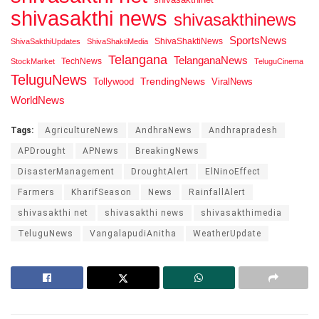
shivasakthi news
shivasakthinews
SportsNews
ShivaShaktiNews
ShivaSakthiUpdates
ShivaShaktiMedia
Telangana
TelanganaNews
TechNews
StockMarket
TeluguCinema
TeluguNews
Tollywood
TrendingNews
ViralNews
WorldNews
Tags:
AgricultureNews
AndhraNews
Andhrapradesh
APDrought
APNews
BreakingNews
DisasterManagement
DroughtAlert
ElNinoEffect
Farmers
KharifSeason
News
RainfallAlert
shivasakthi net
shivasakthi news
shivasakthimedia
TeluguNews
VangalapudiAnitha
WeatherUpdate