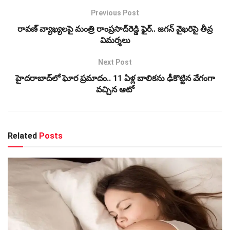
Previous Post
రావణ్‌ వ్యాఖ్యలపై మంత్రి రాంప్రసాద్‌రెడ్డి ఫైర్.. జగన్‌ వైఖరిపై తీవ్ర
విమర్శలు
Next Post
హైదరాబాద్‌లో ఘోర ప్రమాదం.. 11 ఏళ్ల బాలికను ఢీకొట్టిన వేగంగా
వచ్చిన ఆటో
Related
Posts