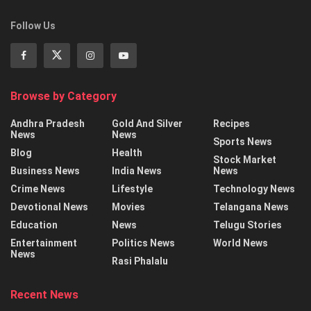
Follow Us
Browse by Category
Andhra Pradesh
Gold And Silver
Recipes
News
News
Sports News
Blog
Health
Stock Market
Business News
India News
News
Crime News
Lifestyle
Technology News
Devotional News
Movies
Telangana News
Education
News
Telugu Stories
Entertainment
Politics News
World News
News
Rasi Phalalu
Recent News