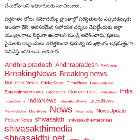
చేసుకోవాలని అధికారులకు సూచించారు.
వర్షపాతం లోటు నమోదయ్యే ప్రాంతాల్లో పరిస్థితులను ఎప్పటికప్పుడు
అంచనా వేసి, అవసరమైన సహాయక చర్యలు చేపట్టేందుకు జిల్లా
యంత్రాంగాలు సిద్ధంగా ఉండాలని మంత్రి ఆదేశించారు. ప్రజలు,
రైతులకు ఇబ్బందులు తలెత్తకుండా ప్రభుత్వ యంత్రాంగం అప్రమత్తంగా
పనిచేస్తుందని ఆమె తెలిపారు.
Andhra pradesh
Andhrapradesh
APNews
BreakingNews
Breaking news
BusinessNews
CricketNews
CrimeNews
EducationNews
India
Government
EntertainmentNews
Geopolitics
Hyderabad
IndiaNews
LatestNews
IndianCinema
InternationalNews
News
NewsUpdate
MarketUpdate
MovieNews
NewsToday
shivasakthi
PoliticalNews
shivasakthienterprises
shivasakthimedia
shivasakthi net
shivasakthinet