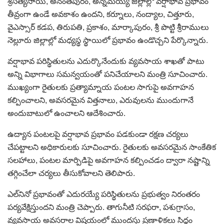
శ్రీసత్యసాయి, అనంతపురం, అన్నమయ్య జిల్లాల్లో వర్షాభావ ప్రభావం
తీవ్రంగా ఉండే అవకాశం ఉందని, కర్నూలు, నంద్యాల, చిత్తూరు,
వైఎస్సార్‌ కడప, తిరుపతి, ప్రకాశం, మార్కాపురం, శ్రీ పొట్టి శ్రీరాములు
నెల్లూరు జిల్లాల్లో మధ్యస్థ స్థాయిలో ప్రభావం ఉండొచ్చని పేర్కొన్నారు.
వర్షాభావ పరిస్థితులను ఎదుర్కొనేందుకు వ్యవసాయ శాఖతో పాటు
అన్ని విభాగాలు సమన్వయంతో పనిచేయాలని మంత్రి సూచించారు.
ముఖ్యంగా రైతులకు ప్రత్యామ్నాయ పంటల సాగుపై అవగాహన
కల్పించాలని, అవసరమైన విత్తనాలు, ఎరువులను ముందుగానే
అందుబాటులో ఉంచాలని ఆదేశించారు.
ఉద్యాన పంటలపై వర్షాభావ ప్రభావం పడకుండా రక్షణ చర్యలు
చేపట్టాలని అధికారులకు సూచించారు. రైతులకు అవసరమైన సాంకేతిక
సలహాలు, పంటల మార్పిడిపై అవగాహన కల్పించడం ద్వారా నష్టాన్ని
తగ్గించేలా చర్యలు తీసుకోవాలని తెలిపారు.
ఎల్‌నినో ప్రభావంతో ఎదురయ్యే పరిస్థితులను ప్రభుత్వం నిరంతరం
పర్యవేక్షిస్తుందని మంత్రి చెప్పారు. తాగునీటి సరఫరా, పశుగ్రాసం,
వ్యవసాయ అవసరాల విషయంలో ముందస్తు ప్రణాళికలు సిద్ధం