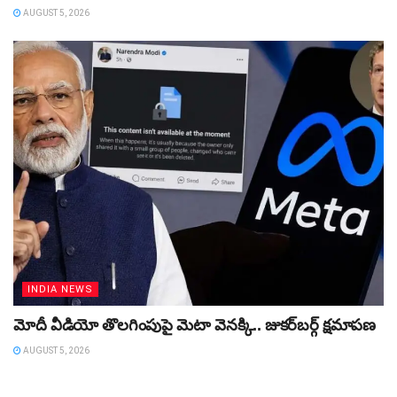
AUGUST 5, 2026
INDIA NEWS
మోదీ వీడియో తొలగింపుపై మెటా వెనక్కి.. జుకర్‌బర్గ్ క్షమాపణ
AUGUST 5, 2026