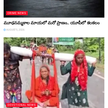
CRIME NEWS
మూఢనమ్మకాల మాయలో మరో ప్రాణం.. యూపీలో కలకలం
AUGUST 5, 2026
DEVOTIONAL NEWS