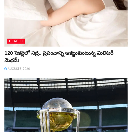
HEALTH
120 సెకన్లలో నిద్ర.. ప్రపంచాన్ని ఆకట్టుకుంటున్న మిలిటరీ
మెథడ్!
AUGUST 5, 2026