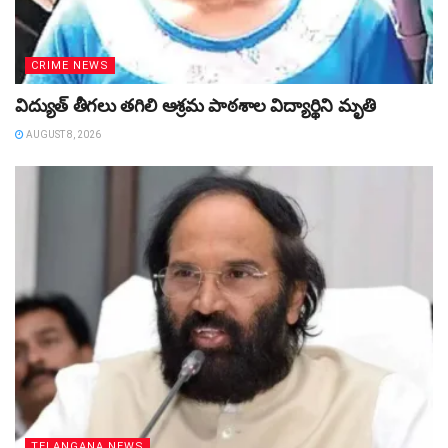
CRIME NEWS
విద్యుత్‌ తీగలు తగిలి ఆశ్రమ పాఠశాల విద్యార్థిని మృతి
AUGUST 8, 2026
TELANGANA NEWS