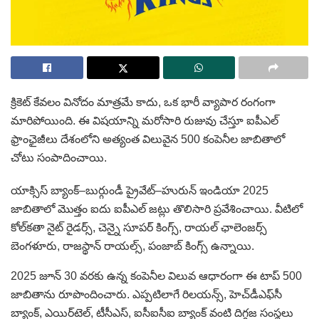
క్రికెట్ కేవలం వినోదం మాత్రమే కాదు, ఒక భారీ వ్యాపార రంగంగా
మారిపోయింది. ఈ విషయాన్ని మరోసారి రుజువు చేస్తూ ఐపీఎల్
ఫ్రాంఛైజీలు దేశంలోని అత్యంత విలువైన 500 కంపెనీల జాబితాలో
చోటు సంపాదించాయి.
యాక్సిస్ బ్యాంక్–బుర్గుండీ ప్రైవేట్–హురున్ ఇండియా 2025
జాబితాలో మొత్తం ఐదు ఐపీఎల్ జట్లు తొలిసారి ప్రవేశించాయి. వీటిలో
కోల్‌కతా నైట్ రైడర్స్, చెన్నై సూపర్ కింగ్స్, రాయల్ ఛాలెంజర్స్
బెంగళూరు, రాజస్థాన్ రాయల్స్, పంజాబ్ కింగ్స్ ఉన్నాయి.
2025 జూన్ 30 వరకు ఉన్న కంపెనీల విలువ ఆధారంగా ఈ టాప్ 500
జాబితాను రూపొందించారు. ఎప్పటిలాగే రిలయన్స్, హెచ్‌డీఎఫ్‌సీ
బ్యాంక్, ఎయిర్‌టెల్, టీసీఎస్, ఐసీఐసీఐ బ్యాంక్ వంటి దిగ్గజ సంస్థలు