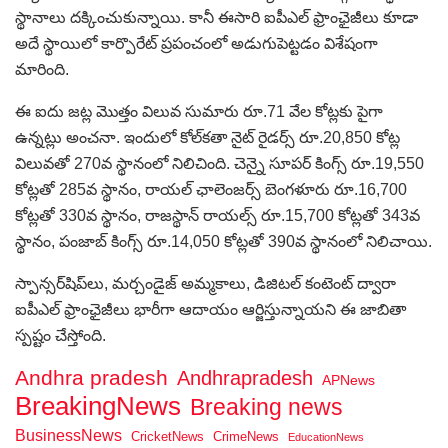
స్థానాలు దక్కించుకున్నాయి. కానీ ఈసారి ఐపీఎల్ ఫ్రాంఛైజీలు కూడా
అదే స్థాయిలో కార్పొరేట్ ప్రపంచంలో అడుగుపెట్టడం విశేషంగా
మారింది.
ఈ ఐదు జట్ల మొత్తం విలువ సుమారు రూ.71 వేల కోట్లకు పైగా
ఉన్నట్లు అంచనా. ఇందులో కోల్‌కతా నైట్ రైడర్స్ రూ.20,850 కోట్ల
విలువతో 270వ స్థానంలో నిలిచింది. చెన్నై సూపర్ కింగ్స్ రూ.19,550
కోట్లతో 285వ స్థానం, రాయల్ ఛాలెంజర్స్ బెంగళూరు రూ.16,700
కోట్లతో 330వ స్థానం, రాజస్థాన్ రాయల్స్ రూ.15,700 కోట్లతో 343వ
స్థానం, పంజాబ్ కింగ్స్ రూ.14,050 కోట్లతో 390వ స్థానంలో నిలిచాయి.
స్పాన్సర్‌షిప్‌లు, మర్చండైజ్ అమ్మకాలు, డిజిటల్ కంటెంట్ ద్వారా
ఐపీఎల్ ఫ్రాంఛైజీలు భారీగా ఆదాయం ఆర్జిస్తున్నాయని ఈ జాబితా
స్పష్టం చేస్తోంది.
Andhra pradesh
Andhrapradesh
APNews
BreakingNews
Breaking news
BusinessNews
CricketNews
CrimeNews
EducationNews