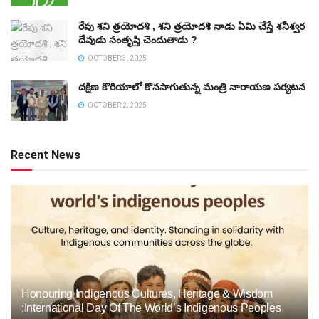
రేపు శని త్రయోదశి , శని త్రయోదశి నాడు ఏమి చేస్తే శనీశ్వర
దేవుడు సంతృప్తి చెందుతాడు ?
OCTOBER 3, 2025
దక్షిణ కొరియాలో కొనసాగుతున్న మంత్రి నారాయణ పర్యటన
OCTOBER 2, 2025
Recent News
Honouring Indigenous Cultures, Heritage & Wisdom
:International Day Of The World’s Indigenous Peoples