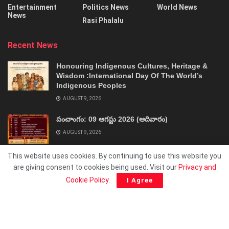
Entertainment
Politics News
World News
News
Rasi Phalalu
Recent News
Honouring Indigenous Cultures, Heritage &
Wisdom :International Day Of The World’s
Indigenous Peoples
AUGUST 9, 2026
పంచాంగం: 09 ఆగస్టు 2026 (ఆదివారం)
AUGUST 9, 2026
This website uses cookies. By continuing to use this website you
are giving consent to cookies being used. Visit our
Privacy and
Cookie Policy
.
I Agree
About
Advertise
Privacy & Policy
Contact
© 2025 ShivaSakthi.Net