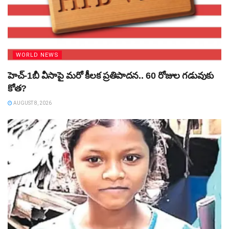
WORLD NEWS
హెచ్‌-1బీ వీసాపై మరో కీలక ప్రతిపాదన.. 60 రోజుల గడువుకు
కోత?
AUGUST 8, 2026