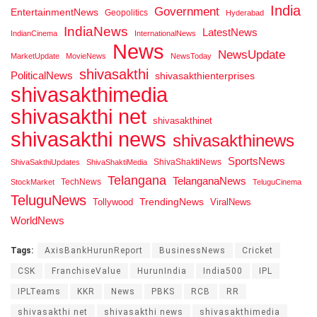
India
Government
EntertainmentNews
Geopolitics
Hyderabad
IndiaNews
LatestNews
IndianCinema
InternationalNews
News
NewsUpdate
MarketUpdate
MovieNews
NewsToday
shivasakthi
PoliticalNews
shivasakthienterprises
shivasakthimedia
shivasakthi net
shivasakthinet
shivasakthi news
shivasakthinews
SportsNews
ShivaShaktiNews
ShivaSakthiUpdates
ShivaShaktiMedia
Telangana
TelanganaNews
TechNews
StockMarket
TeluguCinema
TeluguNews
Tollywood
TrendingNews
ViralNews
WorldNews
Tags:
AxisBankHurunReport
BusinessNews
Cricket
CSK
FranchiseValue
HurunIndia
India500
IPL
IPLTeams
KKR
News
PBKS
RCB
RR
shivasakthi net
shivasakthi news
shivasakthimedia