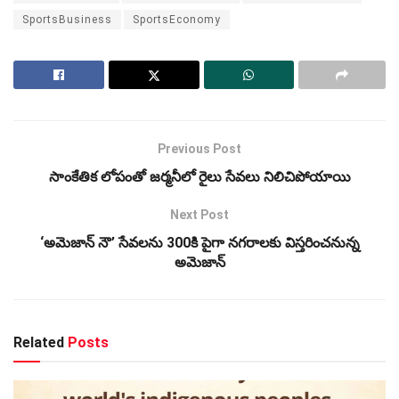
SportsBusiness
SportsEconomy
Previous Post
సాంకేతిక లోపంతో జర్మనీలో రైలు సేవలు నిలిచిపోయాయి
Next Post
‘అమెజాన్ నౌ’ సేవలను 300కి పైగా నగరాలకు విస్తరించనున్న
అమెజాన్
Related
Posts