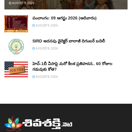
AUGUST 9, 2026
పంచాంగం: 09 ఆగస్టు 2026 (ఆదివారం)
AUGUST 9, 2026
SIRD అదనపు డైరెక్టర్‌ బాలాజీ దిగంబర్‌ బదిలీ
AUGUST 8, 2026
హెచ్‌-1బీ వీసాపై మరో కీలక ప్రతిపాదన.. 60 రోజుల
గడువుకు కోత?
AUGUST 8, 2026