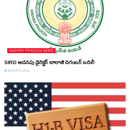
ANDHRA PRADESH NEWS
SIRD అదనపు డైరెక్టర్‌ బాలాజీ దిగంబర్‌ బదిలీ
AUGUST 8, 2026