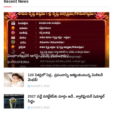
Recent News
పంచాంగం: 06 ఆగస్టు 2026 (గురువారం)
AUGUST 6, 2026
120 సెకన్లలో నిద్ర.. ప్రపంచాన్ని ఆకట్టుకుంటున్న మిలిటరీ
మెథడ్!
AUGUST 5, 2026
2027 వన్డే వరల్డ్‌కప్‌కు మార్గం ఇదే.. క్వాలిఫైయర్ షెడ్యూల్
సిద్ధం
AUGUST 5, 2026