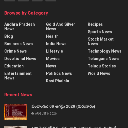
Browse by Category
Andhra Pradesh
Gold And Silver
Recipes
News
News
Sports News
Blog
Health
Stock Market
Business News
India News
News
Crime News
Lifestyle
Technology News
Devotional News
Movies
Telangana News
Education
News
Telugu Stories
Entertainment
Politics News
World News
News
Rasi Phalalu
Recent News
పంచాంగం: 06 ఆగస్టు 2026 (గురువారం)
AUGUST 6, 2026