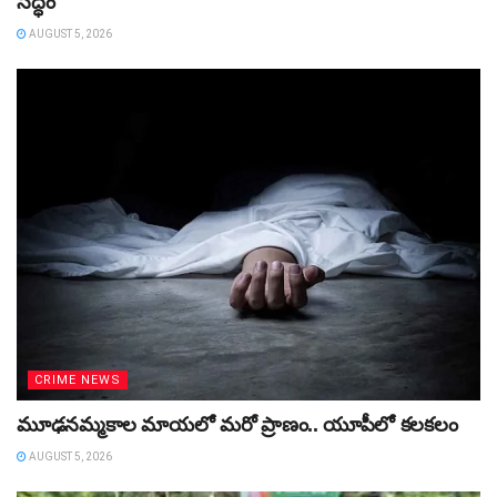
సిద్ధం
AUGUST 5, 2026
CRIME NEWS
మూఢనమ్మకాల మాయలో మరో ప్రాణం.. యూపీలో కలకలం
AUGUST 5, 2026