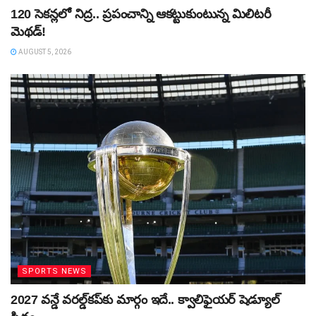
120 సెకన్లలో నిద్ర.. ప్రపంచాన్ని ఆకట్టుకుంటున్న మిలిటరీ
మెథడ్!
AUGUST 5, 2026
SPORTS NEWS
2027 వన్డే వరల్డ్‌కప్‌కు మార్గం ఇదే.. క్వాలిఫైయర్ షెడ్యూల్