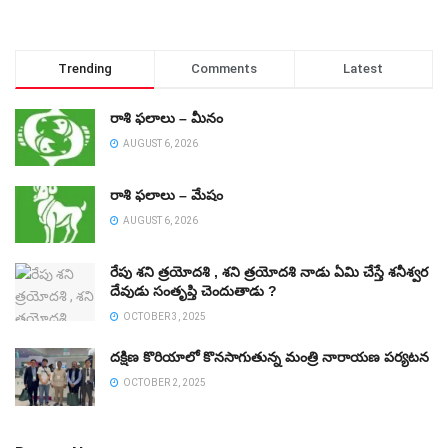
Trending
Comments
Latest
రాశి ఫలాలు – మీనం
AUGUST 6, 2026
రాశి ఫలాలు – మేషం
AUGUST 6, 2026
రేపు శని త్రయోదశి , శని త్రయోదశి నాడు ఏమి చేస్తే శనీశ్వర
దేవుడు సంతృప్తి చెందుతాడు ?
OCTOBER 3, 2025
దక్షిణ కొరియాలో కొనసాగుతున్న మంత్రి నారాయణ పర్యటన
OCTOBER 2, 2025