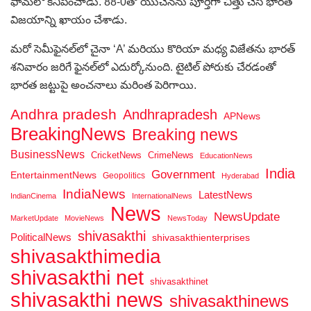
ఫామ్‌లో కనిపించాడు. 88-0తో యుచెన్‌ను పూర్తిగా చిత్తు చేసి భారత్
విజయాన్ని ఖాయం చేశాడు.
మరో సెమీఫైనల్‌లో చైనా ‘A’ మరియు కొరియా మధ్య విజేతను భారత్
శనివారం జరిగే ఫైనల్‌లో ఎదుర్కోనుంది. టైటిల్ పోరుకు చేరడంతో
భారత జట్టుపై అంచనాలు మరింత పెరిగాయి.
Andhra pradesh
Andhrapradesh
APNews
BreakingNews
Breaking news
BusinessNews
CricketNews
CrimeNews
EducationNews
India
Government
EntertainmentNews
Geopolitics
Hyderabad
IndiaNews
LatestNews
IndianCinema
InternationalNews
News
NewsUpdate
MarketUpdate
MovieNews
NewsToday
shivasakthi
PoliticalNews
shivasakthienterprises
shivasakthimedia
shivasakthi net
shivasakthinet
shivasakthi news
shivasakthinews