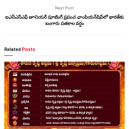
Next Post
ఐఎస్‌ఎస్‌ఎఫ్ జూనియర్ షూటింగ్ ప్రపంచ ఛాంపియన్‌షిప్‌లో భారత్‌కు
బంగారు పతకాల వర్షం
Related
Posts