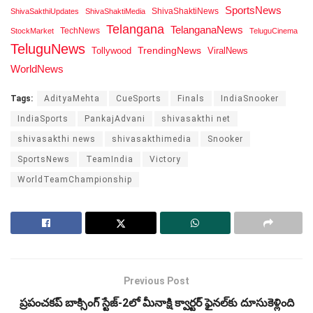
SportsNews
ShivaShaktiNews
ShivaSakthiUpdates
ShivaShaktiMedia
Telangana
TelanganaNews
TechNews
StockMarket
TeluguCinema
TeluguNews
Tollywood
TrendingNews
ViralNews
WorldNews
Tags:
AdityaMehta
CueSports
Finals
IndiaSnooker
IndiaSports
PankajAdvani
shivasakthi net
shivasakthi news
shivasakthimedia
Snooker
SportsNews
TeamIndia
Victory
WorldTeamChampionship
Previous Post
ప్రపంచకప్ బాక్సింగ్ స్టేజ్-2లో మీనాక్షి క్వార్టర్ ఫైనల్‌కు దూసుకెళ్లింది