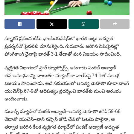
స్నూకర్ ప్రపంచ టీమ్ ఛాంపియన్‌షిప్‌లో భారత జట్టు అద్భుత
ప్రదర్శనతో ఫైనల్‌కు దూసుకెళ్లింది. గురువారం జరిగిన సెమీఫైనల్లో
హాంగ్‌కాంగ్ చైనాపై భారత్ 3-1 తేడాతో ఘన విజయం సాధించింది.
వ్యక్తిగత విభాగంలో స్టార్ క్యూస్పోర్ట్స్ ఆటగాడు పంకజ్ అడ్వాణీ
తన అనుభవాన్ని చాటుతూ చ్యూంగ్ కా వాయ్‌పై 74-1తో సులభ
విజయం సాధించాడు. అదే సమయంలో ఆదిత్య మెహతా కూడా వాంగ్
యుచెన్‌పై 67-9తో ఆధిపత్యం ప్రదర్శించి భారత్‌కు మంచి ఆరంభం
అందించాడు.
డబుల్స్ మ్యాచ్‌లో పంకజ్ అడ్వాణీ–ఆదిత్య మెహతా జోడీ 59-68
తేడాతో యుచెన్–వాన్ నన్సెన్ జోడీ చేతిలో ఓటమి పాలైనా, ఆ
తర్వాత జరిగిన కీలక వ్యక్తిగత మ్యాచ్‌లో పంకజ్ అడ్వాణీ అద్భుత