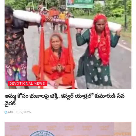
DEVOTIONAL NEWS
అమ్మ కోసం భుజాలపై భక్తి.. కన్వర్‌ యాత్రలో కుమారుడి సేవ
వైరల్
AUGUST 5, 2026