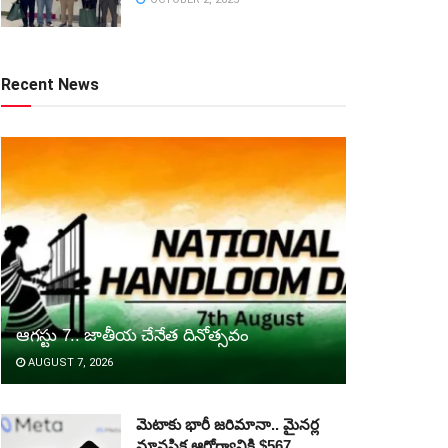
Recent News
ఆగస్టు 7.. జాతీయ చేనేత దినోత్సవం
AUGUST 7, 2026
మెటాకు భారీ జరిమానా.. మైనర్ల
మానసిక ఆరోగ్యానికి $567