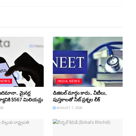
 NEWS
INDIA NEWS
జరిమానా.. మైనర్ల
డిజిటల్‌ మార్గం కాదు.. చీటీలు,
యానికి $567 మిలియన్లు
పుస్తకాలతో నీట్‌ ప్రశ్నల లీక్‌
26
AUGUST 7, 2026