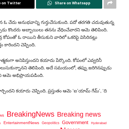
 on Twitter
Share on Whatsapp
 చేదు అనుభవాన్ని గుర్తుచేసుకుంది. పదో తరగతి చదువుతున్న
ుడు కొందరు అబ్బాయిలు తనను వేధించేవారని ఆమె తెలిపింది.
కోపంతో ఓ రాయిని తీసుకుని వారిలో ఒకరిపై విసిరినట్లు
కారిందని చెప్పింది.
గా అనిపిస్తుందని కయాదు పేర్కొంది. కోపంలో ఎవ్వరినీ
ుసుకున్నానని తెలిపింది. అదే సమయంలో, తప్పు జరిగినప్పుడు
 ఆమె అభిప్రాయపడింది.
ని కయాదు చెప్పింది. ప్రస్తుతం ఆమె ‘ఐ’యామ్ గేమ్’, ‘ది
BreakingNews
Breaking news
ws
Government
EntertainmentNews
Geopolitics
s
Hyderabad