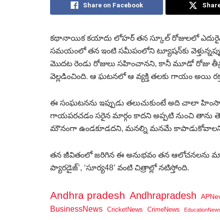
Share on Facebook
Share
కథానాయిక కయాదు లోహర్ తన స్కూల్ రోజులలో ఎదురైన ఓ
సమయంలో తన ఇంటి సమీపంలోని ట్యూషన్‌కు వెళ్తున్నప్ప
మొదట రెండు రోజులు సహించానని, కానీ మూడో రోజు తీవ్ర 
వెల్లడించింది. ఆ ఘటనలో ఆ వ్యక్తి తలకు గాయం అయి రక్తం 
ఈ సంఘటనను ఇప్పుడు తలుచుకుంటే అది చాలా హింసాత్మకం
గాయపరచడం సరైన మార్గం కాదని అప్పటి నుంచి తాను తెల
మౌనంగా ఉండకూడదని, మనల్ని మనమే కాపాడుకోవాలని
తన జీవితంలో జరిగిన ఈ అనుభవం తన ఆలోచనలను మార్చింద
ప్యారడైజ్’, ‘సూర్య48’ వంటి చిత్రాల్లో నటిస్తోంది.
Andhra pradesh
Andhrapradesh
APNe
BusinessNews
CricketNews
CrimeNews
EducationNew