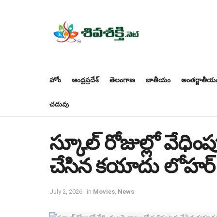
హోం
ఆంధ్రప్రదేశ్
తెలంగాణ
జాతీయం
అంతర్జాతీయ
చదువు
స్కూల్ రోజుల్లో వేధి
చేసిన కయాదు లోహర్
July 2, 2026
in
Movies
,
News