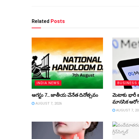
Related
Posts
INDIA NEWS
BUSINESS
ఆగస్టు 7.. జాతీయ చేనేత దినోత్సవం
మెటాకు భారీ 
మానసిక ఆరోగ్
AUGUST 7, 2026
AUGUST 7, 20