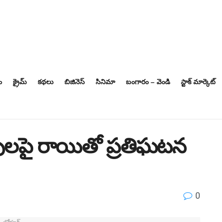
ం
క్రైమ్
కథలు
బిజినెస్‌
సినిమా
బంగారం – వెండి
స్టాక్ మార్కెట్
ంపులపై రాయితో ప్రతిఘటన
0