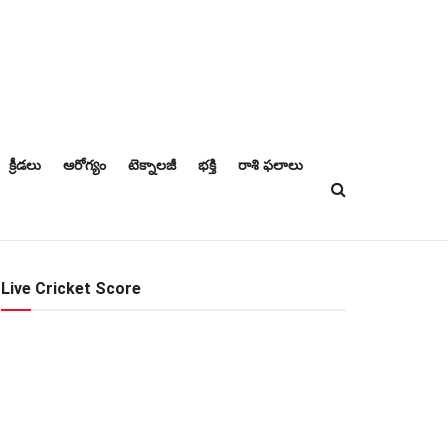
క్రీడలు
ఆరోగ్యం
టెక్నాలజీ
భక్తి
రాశి ఫలాలు
Live Cricket Score