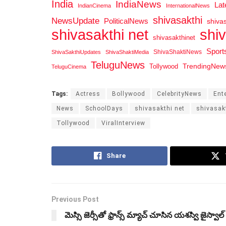
India
IndiaNews
La
IndianCinema
InternationalNews
shivasakthi
NewsUpdate
PoliticalNews
shiva
shi
shivasakthi net
shivasakthinet
Spor
ShivaShaktiNews
ShivaSakthiUpdates
ShivaShaktiMedia
TeluguNews
Tollywood
TrendingNew
TeluguCinema
Tags:
Actress
Bollywood
CelebrityNews
Ent
News
SchoolDays
shivasakthi net
shivasak
Tollywood
ViralInterview
Share
Previous Post
మెస్సి జెర్సీతో ఫ్రాన్స్ మ్యాచ్ చూసిన యశస్వి జైస్వాల్