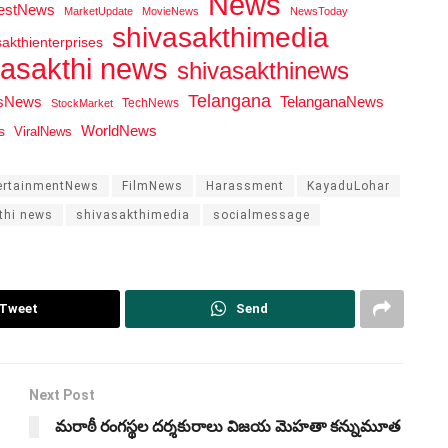
News
testNews
MarketUpdate
MovieNews
NewsToday
shivasakthimedia
sakthienterprises
vasakthi news
shivasakthinews
Telangana
tsNews
TelanganaNews
TechNews
StockMarket
WorldNews
s
ViralNews
ertainmentNews
FilmNews
Harassment
KayaduLohar
thi news
shivasakthimedia
socialmessage
Tweet
Send
Next Post
మరాఠీ రంగస్థల దర్శకురాలు విజయ మెహతా కన్నుమూత