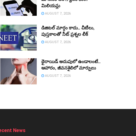
మిలియన్లు
AUGUST 7, 2026
డిజిటల్‌ మార్గం కాదు.. చీటీలు,
పుస్తకాలతో నీట్‌ ప్రశ్నల లీక్‌
AUGUST 7, 2026
థైరాయిడ్‌ అదుపులో ఉండాలంటే..
ఆహారం, జీవనశైలిలో మార్పులు
AUGUST 7, 2026
ecent News