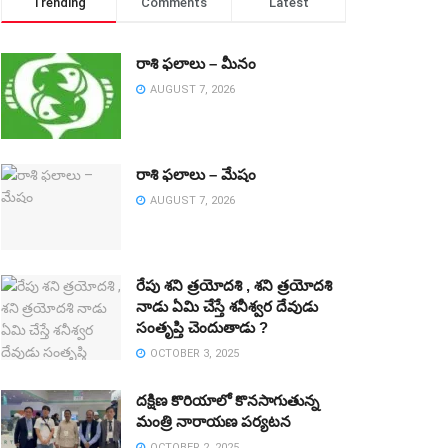
Trending
Comments
Latest
రాశి ఫలాలు – మీనం
AUGUST 7, 2026
రాశి ఫలాలు – మేషం
AUGUST 7, 2026
రేపు శని త్రయోదశి , శని త్రయోదశి
నాడు ఏమి చేస్తే శనీశ్వర దేవుడు
సంతృప్తి చెందుతాడు ?
OCTOBER 3, 2025
దక్షిణ కొరియాలో కొనసాగుతున్న
మంత్రి నారాయణ పర్యటన
OCTOBER 2, 2025