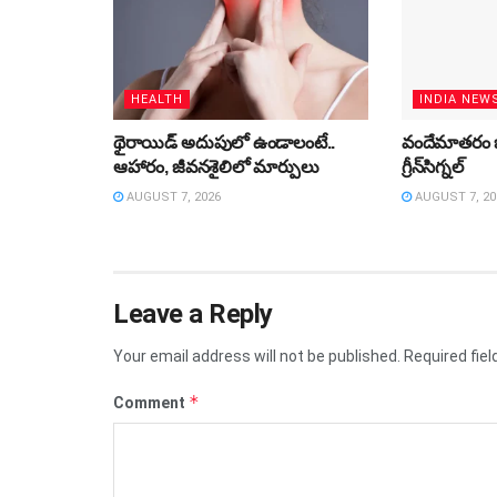
HEALTH
INDIA NEW
థైరాయిడ్‌ అదుపులో ఉండాలంటే..
వందేమాతరం బిల
ఆహారం, జీవనశైలిలో మార్పులు
గ్రీన్‌సిగ్నల్
AUGUST 7, 2026
AUGUST 7, 20
Leave a Reply
Your email address will not be published.
Required fie
*
Comment