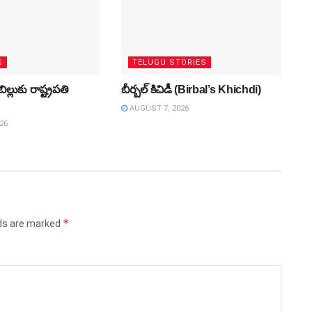
S
TELUGU STORIES
్లుకు రాష్ట్రపతి
బీర్బల్ కిచిడీ (Birbal’s Khichdi)
AUGUST 7, 2026
26
*
lds are marked