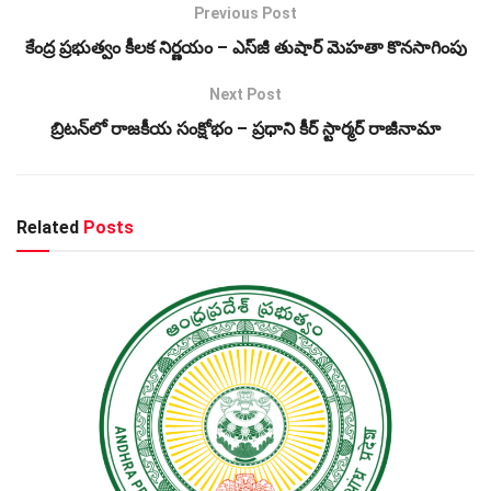
Previous Post
కేంద్ర ప్రభుత్వం కీలక నిర్ణయం – ఎస్‌జీ తుషార్ మెహతా కొనసాగింపు
Next Post
బ్రిటన్‌లో రాజకీయ సంక్షోభం – ప్రధాని కీర్ స్టార్మర్ రాజీనామా
Related
Posts