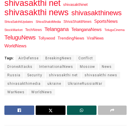
shivasakthi net
shivasakthinet
shivasakthi news
shivasakthinews
SportsNews
ShivaShaktiNews
ShivaSakthiUpdates
ShivaShaktiMedia
Telangana
TelanganaNews
TechNews
StockMarket
TeluguCinema
TeluguNews
Tollywood
TrendingNews
ViralNews
WorldNews
Tags:
AirDefense
BreakingNews
Conflict
DroneAttacks
InternationalNews
Moscow
News
Russia
Security
shivasakthi net
shivasakthi news
shivasakthimedia
ukraine
UkraineRussiaWar
WarNews
WorldNews