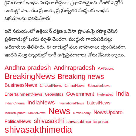
క్రిమియాలో ఇంధన సరఫరా తీవ్రంగా ప్రభావితమైంది. దీంతో పెట్రోల్
బంకుల్లో సాధారణ ప్రజలకు, ప్రభుత్వేతర సంస్థలకు ఇంధన
విక్రయాలను నిలిపివేశారు.
ఇదే సమయంలో ఉక్రెయిన్ దక్షిణ ఒడెసా ప్రాంతంపై రష్యా చేసిన
ప్రతిదాడుల్లో ఒకరు మృతి చెందగా, ముగ్గురు గాయపడినట్లు
అధికారులు తెలిపారు. ఈ దాడుల్లో పలు వాహనాలు ధ్వంసమవగా,
ఇంధన నిల్వ ట్యాంకుల్లో భారీ అగ్నిప్రమాదాలు చోటుచేసుకున్నాయి.
Andhra pradesh
Andhrapradesh
APNews
BreakingNews
Breaking news
BusinessNews
CricketNews
CrimeNews
EducationNews
India
Government
EntertainmentNews
Geopolitics
Hyderabad
IndiaNews
LatestNews
IndianCinema
InternationalNews
News
NewsUpdate
MarketUpdate
MovieNews
NewsToday
shivasakthi
PoliticalNews
shivasakthienterprises
shivasakthimedia