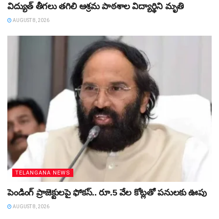
విద్యుత్‌ తీగలు తగిలి ఆశ్రమ పాఠశాల విద్యార్థిని మృతి
AUGUST 8, 2026
TELANGANA NEWS
పెండింగ్‌ ప్రాజెక్టులపై ఫోకస్‌.. రూ.5 వేల కోట్లతో పనులకు ఊపు
AUGUST 8, 2026