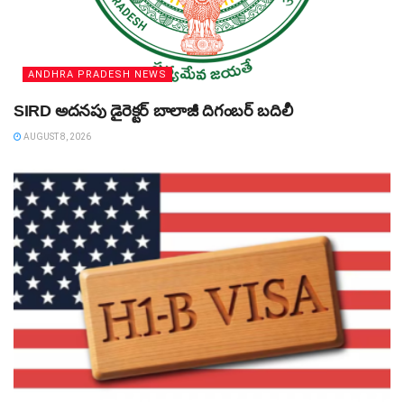
ANDHRA PRADESH NEWS
SIRD అదనపు డైరెక్టర్‌ బాలాజీ దిగంబర్‌ బదిలీ
AUGUST 8, 2026