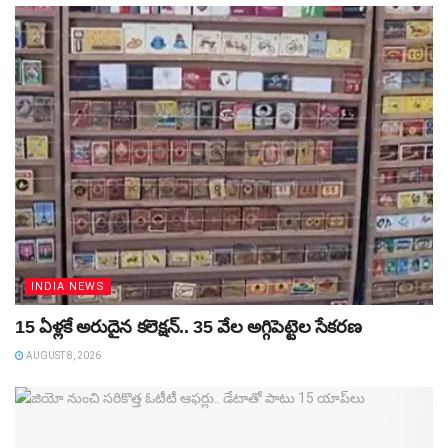
INDIA NEWS
15 ఏళ్లకే అరుదైన కలెక్షన్‌.. 35 వేల అగ్గిపెట్టెల సేకరణ
AUGUST 8, 2026