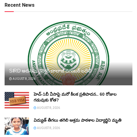
Recent News
SIRD అదనపు డైరెక్టర్‌ బాలాజీ దిగంబర్‌ బదిలీ
AUGUST 8, 2026
హెచ్‌-1బీ వీసాపై మరో కీలక ప్రతిపాదన.. 60 రోజుల
గడువుకు కోత?
AUGUST 8, 2026
విద్యుత్‌ తీగలు తగిలి ఆశ్రమ పాఠశాల విద్యార్థిని మృతి
AUGUST 8, 2026