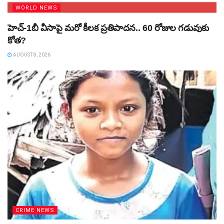
WORLD NEWS
హెచ్‌-1బీ వీసాపై మరో కీలక ప్రతిపాదన.. 60 రోజుల గడువుకు
కోత?
AUGUST 8, 2026
CRIME NEWS