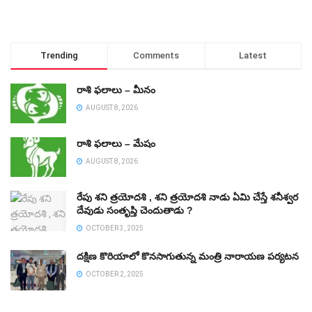
Trending
Comments
Latest
రాశి ఫలాలు – మీనం
AUGUST 8, 2026
రాశి ఫలాలు – మేషం
AUGUST 8, 2026
రేపు శని త్రయోదశి , శని త్రయోదశి నాడు ఏమి చేస్తే శనీశ్వర
దేవుడు సంతృప్తి చెందుతాడు ?
OCTOBER 3, 2025
దక్షిణ కొరియాలో కొనసాగుతున్న మంత్రి నారాయణ పర్యటన
OCTOBER 2, 2025