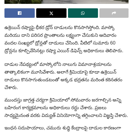
ఉక్రెయిన్ రష్యాపై భీకర డ్రోన్ దాడులను కొనసాగిస్తోంది. మాస్కో
మరియు దాని పరిసర ప్రాంతాలను లక్ష్యంగా చేసుకుని ఆదివారం
వందల సంఖ్యలో డ్రోన్లతో దాడులు చేసింది. వీటిలో సుమారు 60
డ్రోన్లను కూల్చివేసినట్లు రష్యా ఎయిర్ డిఫెన్స్ అధికారులు తెలిపారు.
దాడుల నేపథ్యంలో మాస్కోలోని నాలుగు విమానాశ్రయాలను
తాత్కాలికంగా మూసివేశారు. అలాగే క్రిమియాపై కూడా ఉక్రెయిన్
దాడులు కొనసాగుతుండటంతో అక్కడ భద్రతను మరింత కఠినతరం
చేశారు.
ముందస్తు జాగ్రత్త చర్యగా క్రిమియాలో సోమవారం జరగాల్సిన అన్ని
బహిరంగ కార్యక్రమాలను అధికారులు రద్దు చేశారు. ప్రజలు
సాధ్యమైనంత వరకు విద్యుత్ వినియోగాన్ని తగ్గించాలని విజ్ఞప్తి చేశారు.
ఇంధన సదుపాయాలు, చమురు శుద్ధి కేంద్రాలపై దాడుల కారణంగా