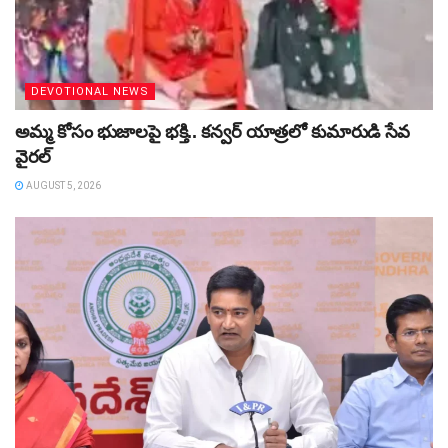
DEVOTIONAL NEWS
అమ్మ కోసం భుజాలపై భక్తి.. కన్వర్‌ యాత్రలో కుమారుడి సేవ
వైరల్
AUGUST 5, 2026