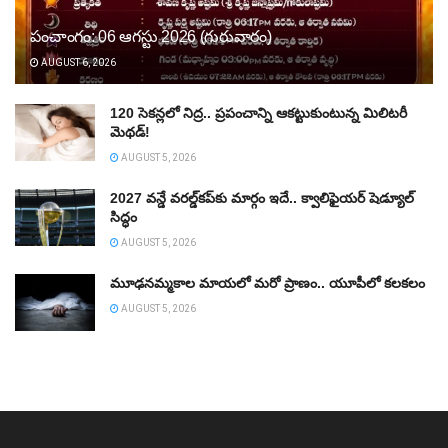
పంచాంగం: 06 ఆగస్టు 2026 (గురువారం)
AUGUST 6, 2026
120 సెకన్లలో నిద్ర.. ప్రపంచాన్ని ఆకట్టుకుంటున్న మిలిటరీ
మెథడ్!
AUGUST 5, 2026
2027 వన్డే వరల్డ్‌కప్‌కు మార్గం ఇదే.. క్వాలిఫైయర్ షెడ్యూల్
సిద్ధం
AUGUST 5, 2026
మూఢనమ్మకాల మాయలో మరో ప్రాణం.. యూపీలో కలకలం
AUGUST 5, 2026