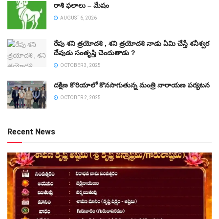
రాశి ఫలాలు – మేషం
AUGUST 6, 2026
రేపు శని త్రయోదశి , శని త్రయోదశి నాడు ఏమి చేస్తే శనీశ్వర
దేవుడు సంతృప్తి చెందుతాడు ?
OCTOBER 3, 2025
దక్షిణ కొరియాలో కొనసాగుతున్న మంత్రి నారాయణ పర్యటన
OCTOBER 2, 2025
Recent News