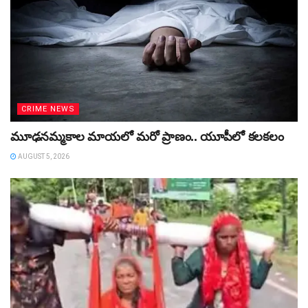
CRIME NEWS
మూఢనమ్మకాల మాయలో మరో ప్రాణం.. యూపీలో కలకలం
AUGUST 5, 2026