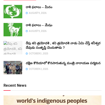
రాశి ఫలాలు – మీనం
AUGUST 9, 2026
రాశి ఫలాలు – మేషం
AUGUST 9, 2026
రేపు శని త్రయోదశి , శని త్రయోదశి నాడు ఏమి చేస్తే శనీశ్వర
దేవుడు సంతృప్తి చెందుతాడు ?
OCTOBER 3, 2025
దక్షిణ కొరియాలో కొనసాగుతున్న మంత్రి నారాయణ పర్యటన
OCTOBER 2, 2025
Recent News