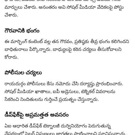
మార్పులు చేశారు. అనంతరం అవి సోషల్ మీడియా వేదికలపై పోస్టు
చేశారు.
గౌరవానికి భంగం
ఈ మార్ఫింగ్‌ కంటెంట్‌ వల్ల తన గౌరవం, ప్రతిష్ఠకు తీవ్ర భంగం కలిగిందని
బాధితురాలు పేర్కొన్నారు. బాధ్యులపై కఠిన చర్యలు తీసుకోవాలని
కోరారు.
పోలీసుల చర్యలు
రాయదుర్గం పోలీసులు కేసు నమోదు చేసి దర్యాప్తు ప్రారంభించారు.
సోషల్ మీడియా ఖాతాలు, ఐపీ అడ్రెసులు, టెక్నికల్ వివరాలను
సేకరించి నిందితులను గుర్తించే ప్రయత్నం చేస్తున్నారు.
డీప్‌ఫేక్‌పై అప్రమత్తత అవసరం
ఏఐ ఆధారిత డీప్‌ఫేక్ టెక్నాలజీ దుర్వినియోగం పెరుగుతున్న
నేపథ్యంలో సైబర్ నిపుణులు జాగ్రత్తలు పాటించాలని సూచిస్తున్నారు.