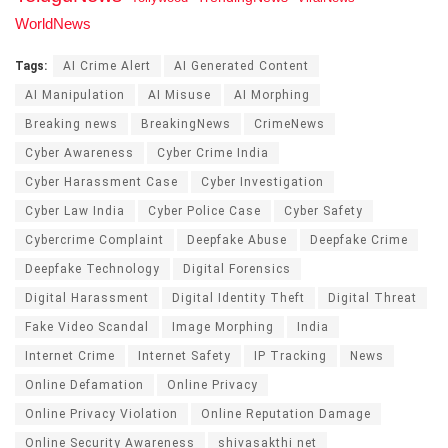
WorldNews
Tags:
AI Crime Alert
AI Generated Content
AI Manipulation
AI Misuse
AI Morphing
Breaking news
BreakingNews
CrimeNews
Cyber Awareness
Cyber Crime India
Cyber Harassment Case
Cyber Investigation
Cyber Law India
Cyber Police Case
Cyber Safety
Cybercrime Complaint
Deepfake Abuse
Deepfake Crime
Deepfake Technology
Digital Forensics
Digital Harassment
Digital Identity Theft
Digital Threat
Fake Video Scandal
Image Morphing
India
Internet Crime
Internet Safety
IP Tracking
News
Online Defamation
Online Privacy
Online Privacy Violation
Online Reputation Damage
Online Security Awareness
shivasakthi net