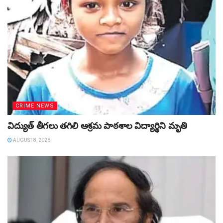
CRIME NEWS
విద్యుత్‌ తీగలు తగిలి ఆశ్రమ పాఠశాల విద్యార్థిని మృతి
AUGUST 8, 2026