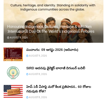
Honouring Indigenous Cultures, Heritage & Wisdom
:International Day Of The World’s Indigenous Peoples
AUGUST 9, 2026
పంచాంగం: 09 ఆగస్టు 2026 (ఆదివారం)
AUGUST 9, 2026
SIRD అదనపు డైరెక్టర్‌ బాలాజీ దిగంబర్‌ బదిలీ
AUGUST 8, 2026
హెచ్‌-1బీ వీసాపై మరో కీలక ప్రతిపాదన.. 60 రోజుల
గడువుకు కోత?
AUGUST 8, 2026