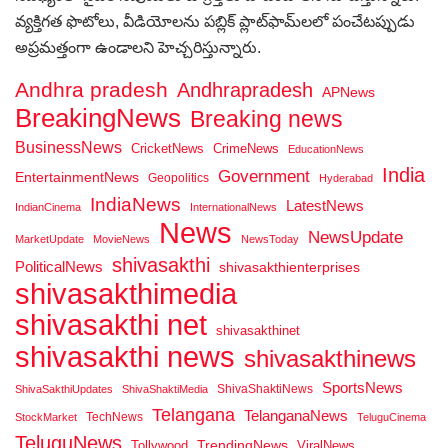
వ్యక్తిగత ఫొటోలు, వీడియోలను పబ్లిక్ ప్లాట్‌ఫామ్‌లలో పంచేటప్పుడు
అప్రమత్తంగా ఉండాలని హెచ్చరిస్తున్నారు.
Andhra pradesh
Andhrapradesh
APNews
BreakingNews
Breaking news
BusinessNews
CricketNews
CrimeNews
EducationNews
India
Government
EntertainmentNews
Geopolitics
Hyderabad
IndiaNews
LatestNews
IndianCinema
InternationalNews
News
NewsUpdate
MarketUpdate
MovieNews
NewsToday
shivasakthi
PoliticalNews
shivasakthienterprises
shivasakthimedia
shivasakthi net
shivasakthinet
shivasakthi news
shivasakthinews
SportsNews
ShivaShaktiNews
ShivaSakthiUpdates
ShivaShaktiMedia
Telangana
TelanganaNews
TechNews
StockMarket
TeluguCinema
TeluguNews
Tollywood
TrendingNews
ViralNews