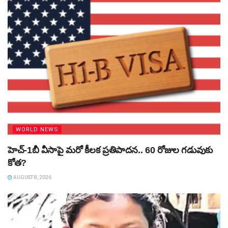
WORLD NEWS
హెచ్‌-1బీ వీసాపై మరో కీలక ప్రతిపాదన.. 60 రోజుల గడువుకు
కోత?
AUGUST 8, 2026