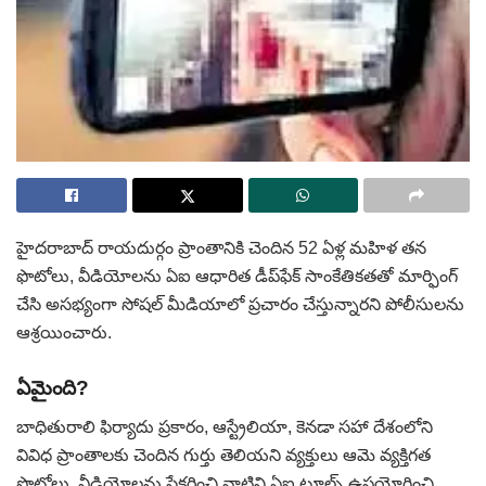
హైదరాబాద్‌ రాయదుర్గం ప్రాంతానికి చెందిన 52 ఏళ్ల మహిళ తన
ఫొటోలు, వీడియోలను ఏఐ ఆధారిత డీప్‌ఫేక్ సాంకేతికతతో మార్ఫింగ్‌
చేసి అసభ్యంగా సోషల్ మీడియాలో ప్రచారం చేస్తున్నారని పోలీసులను
ఆశ్రయించారు.
ఏమైంది?
బాధితురాలి ఫిర్యాదు ప్రకారం, ఆస్ట్రేలియా, కెనడా సహా దేశంలోని
వివిధ ప్రాంతాలకు చెందిన గుర్తు తెలియని వ్యక్తులు ఆమె వ్యక్తిగత
ఫొటోలు, వీడియోలను సేకరించి వాటిని ఏఐ టూల్స్‌ ఉపయోగించి