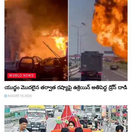
WORLD NEWS
యుద్ధం మొదలైన తర్వాత రష్యాపై ఉక్రెయిన్‌ అతిపెద్ద డ్రోన్‌ దాడి
AUGUST 10, 2026