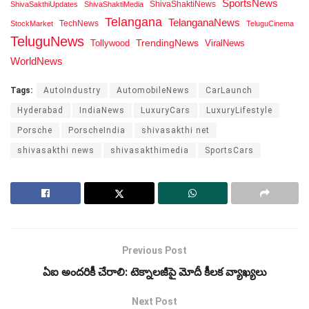
SportsNews
ShivaShaktiNews
ShivaSakthiUpdates
ShivaShaktiMedia
Telangana
TelanganaNews
TechNews
StockMarket
TeluguCinema
TeluguNews
Tollywood
TrendingNews
ViralNews
WorldNews
Tags:
AutoIndustry
AutomobileNews
CarLaunch
Hyderabad
IndiaNews
LuxuryCars
LuxuryLifestyle
Porsche
PorscheIndia
shivasakthi net
shivasakthi news
shivasakthimedia
SportsCars
Previous Post
ఏఐ అందరికీ చేరాలి: టెక్నాలజీపై మోదీ కీలక వ్యాఖ్యలు
Next Post