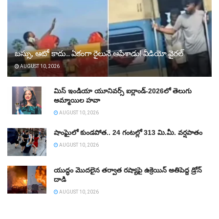
బస్సు, ఆటో కాదు.. ఏకంగా రైలునే ఆపేశాడు! వీడియో వైరల్‌
AUGUST 10, 2026
మిస్‌ ఇండియా యూనివర్స్‌ ఐర్లాండ్‌-2026లో తెలుగు
అమ్మాయిల హవా
AUGUST 10, 2026
షాంఘైలో కుండపోత.. 24 గంటల్లో 313 మి.మీ. వర్షపాతం
AUGUST 10, 2026
యుద్ధం మొదలైన తర్వాత రష్యాపై ఉక్రెయిన్‌ అతిపెద్ద డ్రోన్‌
దాడి
AUGUST 10, 2026