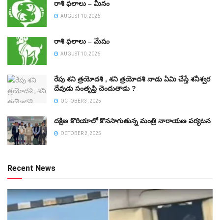
రాశి ఫలాలు – మీనం
AUGUST 10, 2026
రాశి ఫలాలు – మేషం
AUGUST 10, 2026
రేపు శని త్రయోదశి , శని త్రయోదశి నాడు ఏమి చేస్తే శనీశ్వర
దేవుడు సంతృప్తి చెందుతాడు ?
OCTOBER 3, 2025
దక్షిణ కొరియాలో కొనసాగుతున్న మంత్రి నారాయణ పర్యటన
OCTOBER 2, 2025
Recent News