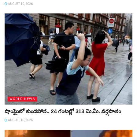
AUGUST 10, 2026
WORLD NEWS
షాంఘైలో కుండపోత.. 24 గంటల్లో 313 మి.మీ. వర్షపాతం
AUGUST 10, 2026