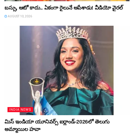
బస్సు, ఆటో కాదు.. ఏకంగా రైలునే ఆపేశాడు! వీడియో వైరల్‌
AUGUST 10, 2026
INDIA NEWS
మిస్‌ ఇండియా యూనివర్స్‌ ఐర్లాండ్‌-2026లో తెలుగు
అమ్మాయిల హవా