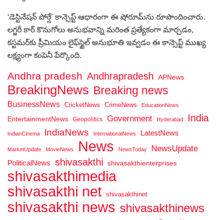
‘డెస్టినేషన్ పోర్షే’ కాన్సెప్ట్ ఆధారంగా ఈ షోరూమ్‌ను రూపొందించారు.
లగ్జరీ కార్ కొనుగోలు అనుభవాన్ని మరింత ప్రత్యేకంగా మార్చడం,
కస్టమర్‌కు ప్రీమియం లైఫ్‌స్టైల్ అనుభూతి ఇవ్వడం ఈ కాన్సెప్ట్ ముఖ్య
లక్ష్యంగా కంపెనీ పేర్కొంది.
Andhra pradesh
Andhrapradesh
APNews
BreakingNews
Breaking news
BusinessNews
CricketNews
CrimeNews
EducationNews
India
Government
EntertainmentNews
Geopolitics
Hyderabad
IndiaNews
LatestNews
IndianCinema
InternationalNews
News
NewsUpdate
MarketUpdate
MovieNews
NewsToday
shivasakthi
PoliticalNews
shivasakthienterprises
shivasakthimedia
shivasakthi net
shivasakthinet
shivasakthi news
shivasakthinews