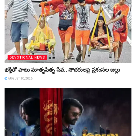
DEVOTIONAL NEWS
భక్తితో పాటు మాతృపితృ సేవ.. సోదరులపై ప్రశంసల జల్లు
AUGUST 10, 2026