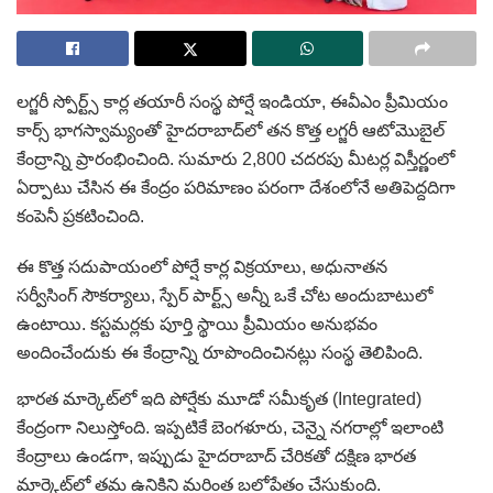
లగ్జరీ స్పోర్ట్స్ కార్ల తయారీ సంస్థ పోర్షే ఇండియా, ఈవీఎం ప్రీమియం
కార్స్ భాగస్వామ్యంతో హైదరాబాద్‌లో తన కొత్త లగ్జరీ ఆటోమొబైల్
కేంద్రాన్ని ప్రారంభించింది. సుమారు 2,800 చదరపు మీటర్ల విస్తీర్ణంలో
ఏర్పాటు చేసిన ఈ కేంద్రం పరిమాణం పరంగా దేశంలోనే అతిపెద్దదిగా
కంపెనీ ప్రకటించింది.
ఈ కొత్త సదుపాయంలో పోర్షే కార్ల విక్రయాలు, అధునాతన
సర్వీసింగ్ సౌకర్యాలు, స్పేర్ పార్ట్స్ అన్నీ ఒకే చోట అందుబాటులో
ఉంటాయి. కస్టమర్లకు పూర్తి స్థాయి ప్రీమియం అనుభవం
అందించేందుకు ఈ కేంద్రాన్ని రూపొందించినట్లు సంస్థ తెలిపింది.
భారత మార్కెట్‌లో ఇది పోర్షేకు మూడో సమీకృత (Integrated)
కేంద్రంగా నిలుస్తోంది. ఇప్పటికే బెంగళూరు, చెన్నై నగరాల్లో ఇలాంటి
కేంద్రాలు ఉండగా, ఇప్పుడు హైదరాబాద్ చేరికతో దక్షిణ భారత
మార్కెట్‌లో తమ ఉనికిని మరింత బలోపేతం చేసుకుంది.