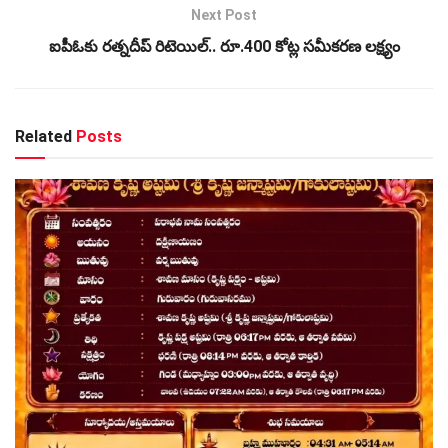
Next Post
ఐపీఓకు రత్నదీప్ రిటెయిల్.. రూ.400 కోట్ల సమీకరణ లక్ష్యం
Related
Posts