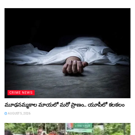
CRIME NEWS
మూఢనమ్మకాల మాయలో మరో ప్రాణం.. యూపీలో కలకలం
AUGUST 5, 2026