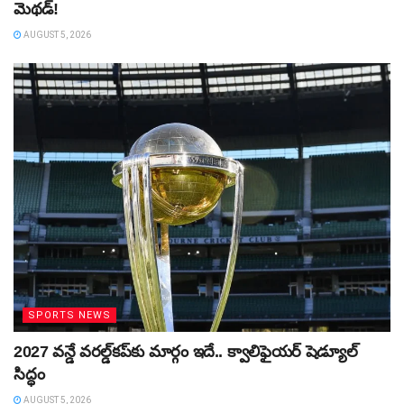
మెథడ్!
AUGUST 5, 2026
SPORTS NEWS
2027 వన్డే వరల్డ్‌కప్‌కు మార్గం ఇదే.. క్వాలిఫైయర్ షెడ్యూల్
సిద్ధం
AUGUST 5, 2026