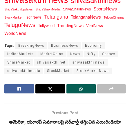
shivasakthinews
SportsNews
ShivaShaktiNews
ShivaSakthiUpdates
ShivaShaktiMedia
Telangana
TelanganaNews
TechNews
StockMarket
TeluguCinema
TeluguNews
Tollywood
TrendingNews
ViralNews
WorldNews
Tags:
BreakingNews
BusinessNews
Economy
IndianMarkets
MarketGains
News
Nifty
Sensex
ShareMarket
shivasakthi net
shivasakthi news
shivasakthimedia
StockMarket
StockMarketNews
Previous Post
అమెరికా, యూరప్ విమానాలపై సర్‌ఛార్జీ తగ్గించిన ఎయిరిండియా