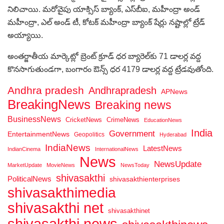
నిలిచాయి. మరోవైపు యాక్సిస్ బ్యాంక్, ఎస్‌బీఐ, మహీంద్రా అండ్
మహీంద్రా, ఎల్ అండ్ టీ, కోటక్ మహీంద్రా బ్యాంక్ షేర్లు నష్టాల్లో ట్రేడ్
అయ్యాయి.
అంతర్జాతీయ మార్కెట్లో బ్రెంట్ క్రూడ్ ధర బ్యారెల్‌కు 71 డాలర్ల వద్ద
కొనసాగుతుండగా, బంగారం ఔన్స్ ధర 4179 డాలర్ల వద్ద ట్రేడవుతోంది.
Andhra pradesh
Andhrapradesh
APNews
BreakingNews
Breaking news
BusinessNews
CricketNews
CrimeNews
EducationNews
India
Government
EntertainmentNews
Geopolitics
Hyderabad
IndiaNews
LatestNews
IndianCinema
InternationalNews
News
NewsUpdate
MarketUpdate
MovieNews
NewsToday
shivasakthi
PoliticalNews
shivasakthienterprises
shivasakthimedia
shivasakthi net
shivasakthinet
shivasakthi news