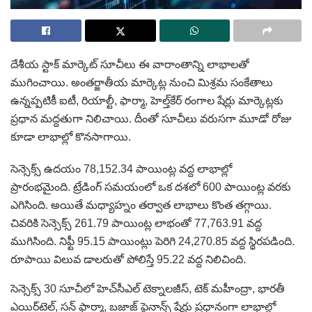
దేశీయ స్టాక్ మార్కెట్ సూచీలు ఈ వారాంతాన్ని లాభాలతో
ముగించాయి. అంతర్జాతీయ మార్కెట్ల నుంచి మిశ్రమ సంకేతాలు
ఉన్నప్పటికీ ఐటీ, రియాల్టీ, ఫార్మా, హెల్త్‌కేర్ రంగాల షేర్లు మార్కెట్లకు
ప్రధాన మద్దతుగా నిలిచాయి. దీంతో సూచీలు వరుసగా మూడో రోజు
కూడా లాభాల్లో కొనసాగాయి.
సెన్సెక్స్ ఉదయం 78,152.34 పాయింట్ల వద్ద లాభాల్లో
ప్రారంభమైంది. ట్రేడింగ్ సమయంలో ఒక దశలో 600 పాయింట్ల వరకు
ఎగిసింది. అయితే మధ్యాహ్నం తర్వాత లాభాలు కొంత తగ్గాయి.
చివరికి సెన్సెక్స్ 261.79 పాయింట్ల లాభంతో 77,763.91 వద్ద
ముగిసింది. నిఫ్టీ 95.15 పాయింట్లు పెరిగి 24,270.85 వద్ద స్థిరపడింది.
రూపాయి విలువ డాలరుతో పోలిస్తే 95.22 వద్ద నిలిచింది.
సెన్సెక్స్ 30 సూచీలో హెచ్‌సీఎల్ టెక్నాలజీస్, టెక్ మహీంద్రా, భారతీ
ఎయిర్‌టెల్, సన్ ఫార్మా, బజాజ్ ఫైనాన్స్ షేర్లు ప్రధానంగా లాభాల్లో