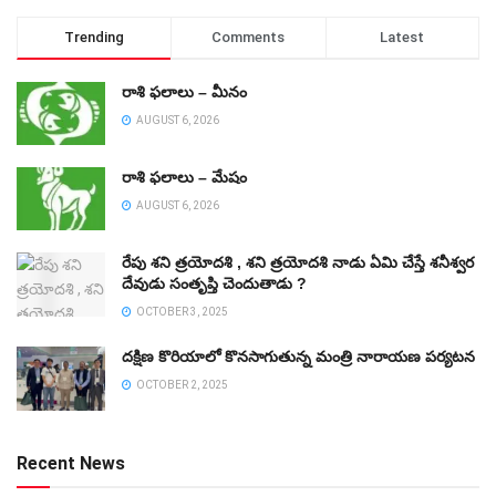
Trending
Comments
Latest
రాశి ఫలాలు – మీనం
AUGUST 6, 2026
రాశి ఫలాలు – మేషం
AUGUST 6, 2026
రేపు శని త్రయోదశి , శని త్రయోదశి నాడు ఏమి చేస్తే శనీశ్వర
దేవుడు సంతృప్తి చెందుతాడు ?
OCTOBER 3, 2025
దక్షిణ కొరియాలో కొనసాగుతున్న మంత్రి నారాయణ పర్యటన
OCTOBER 2, 2025
Recent News