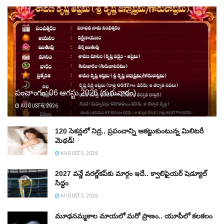
పంచాంగం: 06 ఆగస్టు 2026 (గురువారం)
AUGUST 6, 2026
120 సెకన్లలో నిద్ర.. ప్రపంచాన్ని ఆకట్టుకుంటున్న మిలిటరీ
మెథడ్!
AUGUST 5, 2026
2027 వన్డే వరల్డ్‌కప్‌కు మార్గం ఇదే.. క్వాలిఫైయర్ షెడ్యూల్
సిద్ధం
AUGUST 5, 2026
మూఢనమ్మకాల మాయలో మరో ప్రాణం.. యూపీలో కలకలం