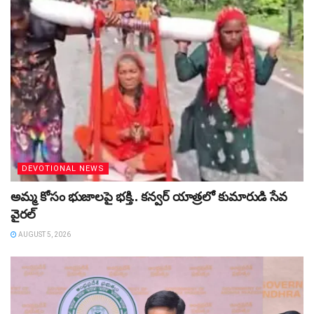
DEVOTIONAL NEWS
అమ్మ కోసం భుజాలపై భక్తి.. కన్వర్‌ యాత్రలో కుమారుడి సేవ
వైరల్
AUGUST 5, 2026