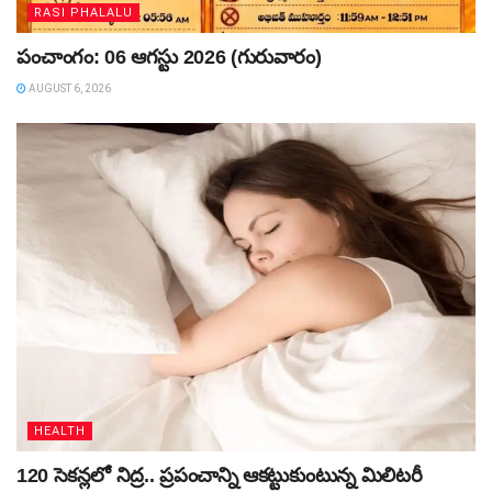
RASI PHALALU
పంచాంగం: 06 ఆగస్టు 2026 (గురువారం)
AUGUST 6, 2026
HEALTH
120 సెకన్లలో నిద్ర.. ప్రపంచాన్ని ఆకట్టుకుంటున్న మిలిటరీ