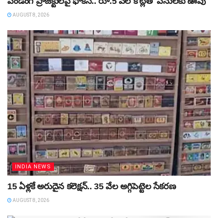
పెండింగ్‌ ప్రాజెక్టులపై ఫోకస్‌.. రూ.5 వేల కోట్లతో పనులకు ఊపు
AUGUST 8, 2026
INDIA NEWS
15 ఏళ్లకే అరుదైన కలెక్షన్‌.. 35 వేల అగ్గిపెట్టెల సేకరణ
AUGUST 8, 2026