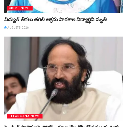
CRIME NEWS
విద్యుత్‌ తీగలు తగిలి ఆశ్రమ పాఠశాల విద్యార్థిని మృతి
AUGUST 8, 2026
TELANGANA NEWS