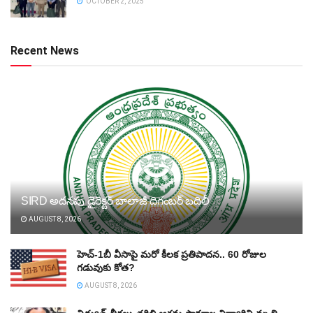
OCTOBER 2, 2025
Recent News
SIRD అదనపు డైరెక్టర్‌ బాలాజీ దిగంబర్‌ బదిలీ
AUGUST 8, 2026
హెచ్‌-1బీ వీసాపై మరో కీలక ప్రతిపాదన.. 60 రోజుల
గడువుకు కోత?
AUGUST 8, 2026