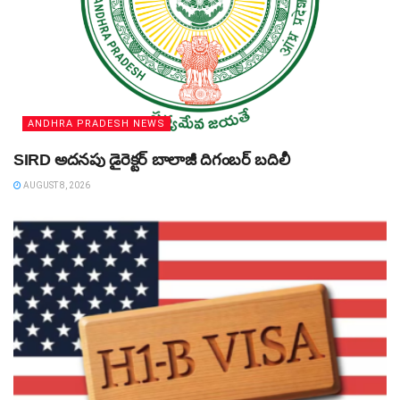
ANDHRA PRADESH NEWS
SIRD అదనపు డైరెక్టర్‌ బాలాజీ దిగంబర్‌ బదిలీ
AUGUST 8, 2026