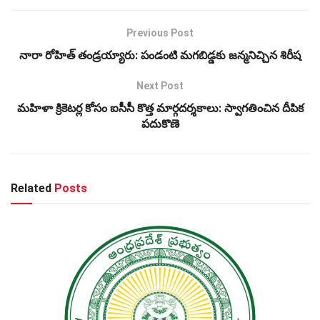
Previous Post
నారా రోహిత్ తండ్రయ్యారు: పండంటి మగబిడ్డకు జన్మనిచ్చిన శిరీష
Next Post
మహిళా క్రికెటర్ల కోసం ఐసీసీ కొత్త మార్గదర్శకాలు: స్వాగతించిన దీపిక
పదుకొణె
Related
Posts