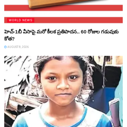
WORLD NEWS
హెచ్‌-1బీ వీసాపై మరో కీలక ప్రతిపాదన.. 60 రోజుల గడువుకు
కోత?
AUGUST 8, 2026