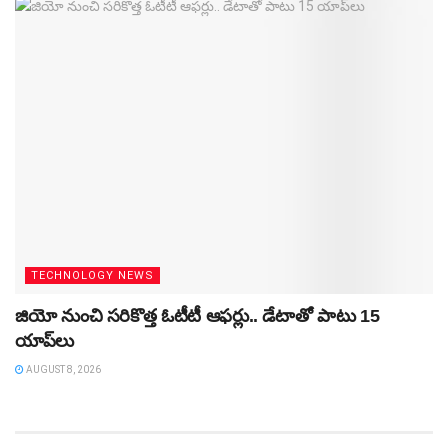
TECHNOLOGY NEWS
జియో నుంచి సరికొత్త ఓటీటీ ఆఫర్లు.. డేటాతో పాటు 15
యాప్‌లు
AUGUST 8, 2026