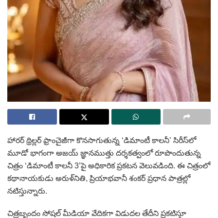
హారర్ థ్రిల్లర్ ఫ్రాంచైజీగా కొనసాగుతున్న ‘డిమాంటీ కాలనీ’ సిరీస్‌లో
మూడో భాగంగా అజయ్ జ్ఞానముత్తు దర్శకత్వంలో రూపొందుతున్న
చిత్రం ‘డిమాంటీ కాలనీ 3’పై అధికారిక ప్రకటన వెలువడింది. ఈ చిత్రంలో
కథానాయకుడు అరుళ్‌నితి, ప్రియాభవానీ శంకర్ ప్రధాన పాత్రల్లో
నటిస్తున్నారు.
చిత్రబృందం సోషల్ మీడియా వేదికగా విడుదల తేదీని ప్రకటిస్తూ