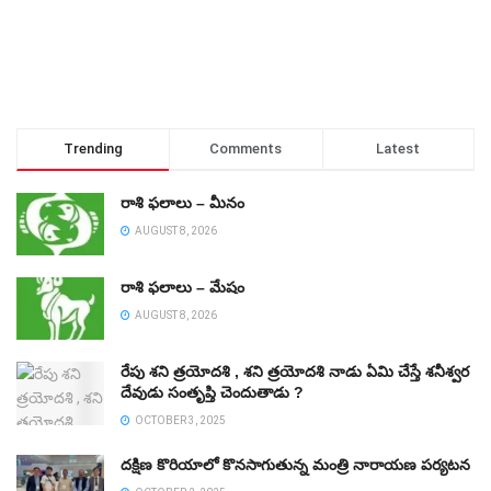
Trending
Comments
Latest
రాశి ఫలాలు – మీనం
AUGUST 8, 2026
రాశి ఫలాలు – మేషం
AUGUST 8, 2026
రేపు శని త్రయోదశి , శని త్రయోదశి నాడు ఏమి చేస్తే శనీశ్వర
దేవుడు సంతృప్తి చెందుతాడు ?
OCTOBER 3, 2025
దక్షిణ కొరియాలో కొనసాగుతున్న మంత్రి నారాయణ పర్యటన