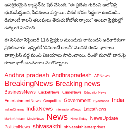
ఆసక్తికరమైన క్యాప్షన్‌ను షేర్ చేసింది. “ఈ ప్రదేశం గురించి ఆలోచిస్తే
భయమేస్తుంది, పీడకలలు వస్తాయి. చీకటి కోసం సిద్ధంగా ఉండండి..
డిమాంటీ కాలనీ తలుపులు తెరుచుకోబోతున్నాయి” అంటూ ప్రేక్షకుల్లో
ఉత్కంఠ పెంచింది.
ఈ సినిమా సెప్టెంబర్ 11న ప్రేక్షకుల ముందుకు రానుందని అధికారికంగా
ప్రకటించారు. ఇప్పటికే ‘డిమాంటీ కాలనీ’ మొదటి రెండు భాగాలు
బాక్సాఫీస్ వద్ద మంచి విజయాలు సాధించాయి. దీంతో మూడో భాగంపై
కూడా భారీ అంచనాలు నెలకొన్నాయి.
Andhra pradesh
Andhrapradesh
APNews
BreakingNews
Breaking news
BusinessNews
CricketNews
CrimeNews
EducationNews
India
Government
EntertainmentNews
Geopolitics
Hyderabad
IndiaNews
LatestNews
IndianCinema
InternationalNews
News
NewsUpdate
MarketUpdate
MovieNews
NewsToday
shivasakthi
PoliticalNews
shivasakthienterprises