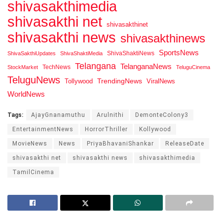
shivasakthimedia
shivasakthi net
shivasakthinet
shivasakthi news
shivasakthinews
SportsNews
ShivaShaktiNews
ShivaSakthiUpdates
ShivaShaktiMedia
Telangana
TelanganaNews
TechNews
StockMarket
TeluguCinema
TeluguNews
Tollywood
TrendingNews
ViralNews
WorldNews
Tags:
AjayGnanamuthu
Arulnithi
DemonteColony3
EntertainmentNews
HorrorThriller
Kollywood
MovieNews
News
PriyaBhavaniShankar
ReleaseDate
shivasakthi net
shivasakthi news
shivasakthimedia
TamilCinema