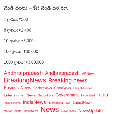
వెండి ధరలు – కేజీ వెండి ధర రూ.
1 గ్రాము: ₹300
8 గ్రాము: ₹2,400
10 గ్రాము: ₹3,000
100 గ్రాము: ₹30,000
1000 గ్రాము: ₹3,00,000
Andhra pradesh
Andhrapradesh
APNews
BreakingNews
Breaking news
BusinessNews
CricketNews
CrimeNews
EducationNews
India
Government
EntertainmentNews
Geopolitics
Hyderabad
IndiaNews
LatestNews
IndianCinema
InternationalNews
News
NewsUpdate
MarketUpdate
MovieNews
NewsToday