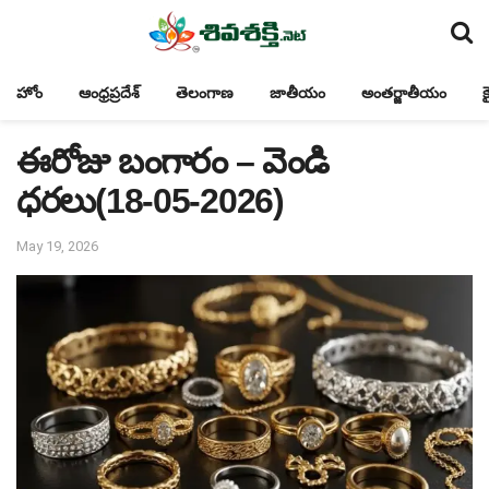
హోం
ఆంధ్రప్రదేశ్
తెలంగాణ
జాతీయం
అంతర్జాతీయం
క
ఈరోజు బంగారం – వెండి
ధరలు(18-05-2026)
May 19, 2026