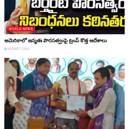
WORLD NEWS
అమెరికాలో జన్మతః పౌరసత్వంపై ట్రంప్‌ కొత్త ఆదేశాలు
AUGUST 7, 2026