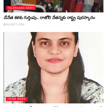
TELANGANA NEWS
చేనేత కళకు గుర్తింపు.. రాజోలి నేతన్నకు రాష్ట్ర పురస్కారం
AUGUST 7, 2026
CRIME NEWS