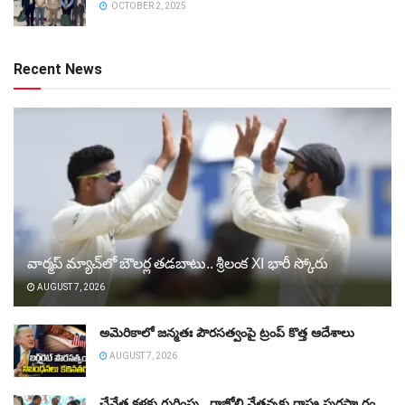
OCTOBER 2, 2025
Recent News
వార్మప్‌ మ్యాచ్‌లో బౌలర్ల తడబాటు.. శ్రీలంక XI భారీ స్కోరు
AUGUST 7, 2026
అమెరికాలో జన్మతః పౌరసత్వంపై ట్రంప్‌ కొత్త ఆదేశాలు
AUGUST 7, 2026
చేనేత కళకు గుర్తింపు.. రాజోలి నేతన్నకు రాష్ట్ర పురస్కారం