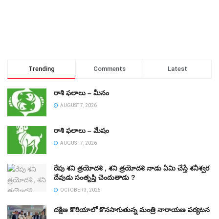
Trending
Comments
Latest
రాశి ఫలాలు – మీనం
AUGUST 7, 2026
రాశి ఫలాలు – మేషం
AUGUST 7, 2026
రేపు శని త్రయోదశి , శని త్రయోదశి నాడు ఏమి చేస్తే శనీశ్వర
దేవుడు సంతృప్తి చెందుతాడు ?
OCTOBER 3, 2025
దక్షిణ కొరియాలో కొనసాగుతున్న మంత్రి నారాయణ పర్యటన