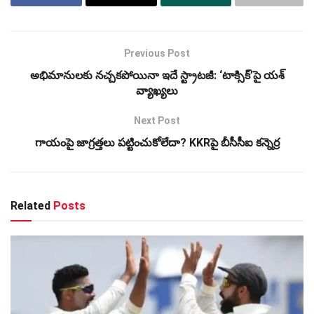
Previous Post
అభిమానులకు నచ్చకపోయినా ఇదే స్ట్రాటజీ: ‘టాక్సిక్’పై యశ్
వ్యాఖ్యలు
Next Post
గాయంపై జాగ్రత్తలు పట్టించుకోలేదా? KKRపై బీసీసీఐ కన్నెర్ర
Related
Posts