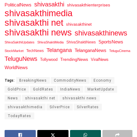
shivasakthi
PoliticalNews
shivasakthienterprises
shivasakthimedia
shivasakthi net
shivasakthinet
shivasakthi news
shivasakthinews
SportsNews
ShivaShaktiNews
ShivaSakthiUpdates
ShivaShaktiMedia
Telangana
TelanganaNews
TechNews
StockMarket
TeluguCinema
TeluguNews
Tollywood
TrendingNews
ViralNews
WorldNews
Tags:
BreakingNews
CommodityNews
Economy
GoldPrice
GoldRates
IndiaNews
MarketUpdate
News
shivasakthi net
shivasakthi news
shivasakthimedia
SilverPrice
SilverRates
TodayRates