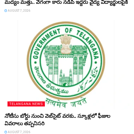
మద్యం మత్తు.. వేగంగా కారు నడిపి ఇద్దరు వైద్య విద్యార్థులపైకి
AUGUST 7, 2026
TELANGANA NEWS
నోటీసు బోర్డు నుంచి వెబ్‌సైట్‌ వరకు.. స్కూళ్లలో ఫీజుల
వివరాలు తప్పనిసరి
AUGUST 7, 2026