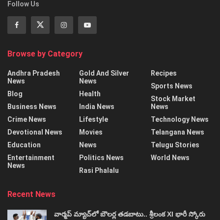
Follow Us
Browse by Category
Andhra Pradesh
Gold And Silver
Recipes
News
News
Sports News
Blog
Health
Stock Market
Business News
India News
News
Crime News
Lifestyle
Technology News
Devotional News
Movies
Telangana News
Education
News
Telugu Stories
Entertainment
Politics News
World News
News
Rasi Phalalu
Recent News
వార్మప్‌ మ్యాచ్‌లో బౌలర్ల తడబాటు.. శ్రీలంక XI భారీ స్కోరు