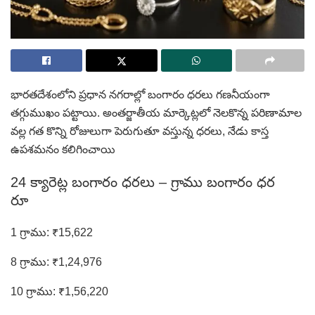
భారతదేశంలోని ప్రధాన నగరాల్లో బంగారం ధరలు గణనీయంగా
తగ్గుముఖం పట్టాయి. అంతర్జాతీయ మార్కెట్లలో నెలకొన్న పరిణామాల
వల్ల గత కొన్ని రోజులుగా పెరుగుతూ వస్తున్న ధరలు, నేడు కాస్త
ఉపశమనం కలిగించాయి
24 క్యారెట్ల బంగారం ధరలు – గ్రాము బంగారం ధర
రూ
1 గ్రాము: ₹15,622
8 గ్రాము: ₹1,24,976
10 గ్రాము: ₹1,56,220