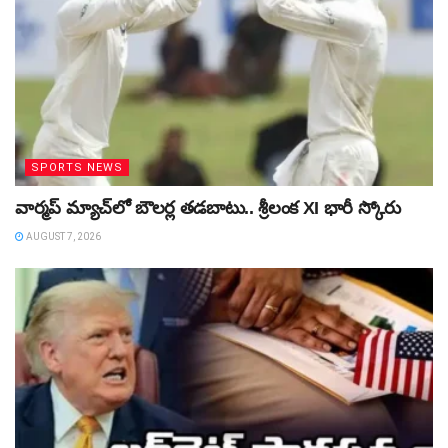
SPORTS NEWS
వార్మప్‌ మ్యాచ్‌లో బౌలర్ల తడబాటు.. శ్రీలంక XI భారీ స్కోరు
AUGUST 7, 2026