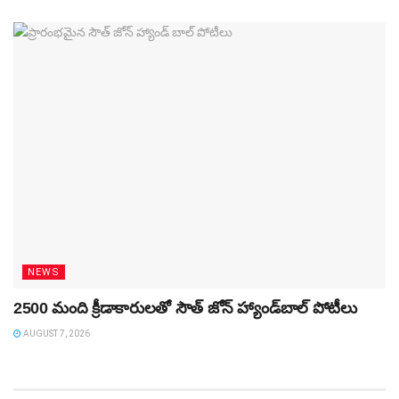
NEWS
2500 మంది క్రీడాకారులతో సౌత్‌ జోన్‌ హ్యాండ్‌బాల్‌ పోటీలు
AUGUST 7, 2026