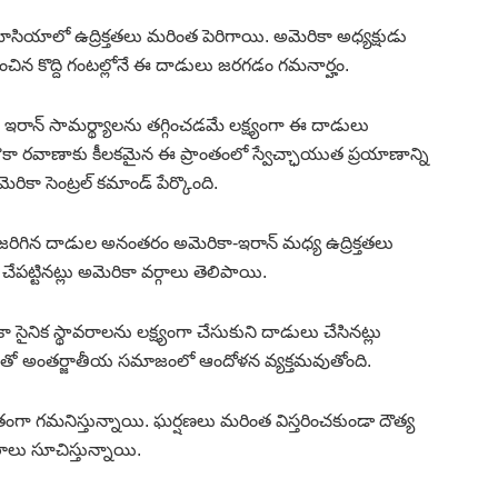
మాసియాలో ఉద్రిక్తతలు మరింత పెరిగాయి. అమెరికా అధ్యక్షుడు
రకటించిన కొద్ది గంటల్లోనే ఈ దాడులు జరగడం గమనార్హం.
ఇరాన్‌ సామర్థ్యాలను తగ్గించడమే లక్ష్యంగా ఈ దాడులు
ీయ నౌకా రవాణాకు కీలకమైన ఈ ప్రాంతంలో స్వేచ్ఛాయుత ప్రయాణాన్ని
 సెంట్రల్‌ కమాండ్‌ పేర్కొంది.
రిగిన దాడుల అనంతరం అమెరికా-ఇరాన్‌ మధ్య ఉద్రిక్తతలు
ట్టినట్లు అమెరికా వర్గాలు తెలిపాయి.
కా సైనిక స్థావరాలను లక్ష్యంగా చేసుకుని దాడులు చేసినట్లు
తో అంతర్జాతీయ సమాజంలో ఆందోళన వ్యక్తమవుతోంది.
తంగా గమనిస్తున్నాయి. ఘర్షణలు మరింత విస్తరించకుండా దౌత్య
ాలు సూచిస్తున్నాయి.