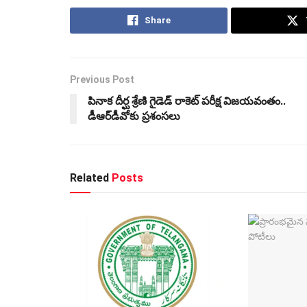
Share
Previous Post
పినాక దీర్ఘ శ్రేణి గైడెడ్‌ రాకెట్‌ పరీక్ష విజయవంతం..
డీఆర్‌డీవోకు ప్రశంసలు
Related
Posts