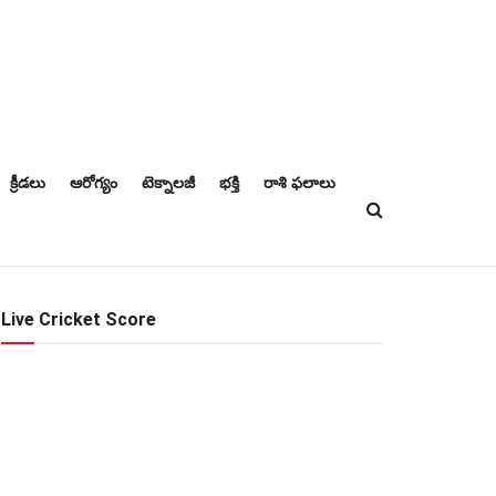
క్రీడలు
ఆరోగ్యం
టెక్నాలజీ
భక్తి
రాశి ఫలాలు
Live Cricket Score