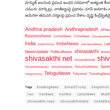
హర్ముజ్‌ జలసంధి ప్రపంచ ఇంధన సరఫరాలో అత్యంత కీలక
చమురు మార్కెట్లు, వాణిజ్యంపై ప్రభావం చూపే అవకాశం ఉందని
అమెరికా తదుపరి చర్యలపై ప్రపంచ దేశాల దృష్టి కేంద్రీకృతమ
Andhra pradesh
Andhrapradesh
APNe
BusinessNews
CricketNews
CrimeNews
EducationNew
India
IndiaNews
La
IndianCinema
InternationalNews
shivasakthi
NewsUpdate
PoliticalNews
shiva
shi
shivasakthi net
shivasakthinet
Spor
ShivaShaktiNews
ShivaSakthiUpdates
ShivaShaktiMedia
TeluguNews
Tollywood
TrendingNew
TeluguCinema
Tags:
BreakingNews
DonaldTrump
Geopolitics
iran
IranNews
IranWar
LatestNews
Middl
shivasakthi news
shivasakthimedia
UnitedSta