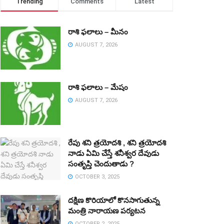
Trending
Comments
Latest
రాశి ఫలాలు – మీనం
AUGUST 7, 2026
రాశి ఫలాలు – మేషం
AUGUST 7, 2026
రేపు శని త్రయోదశి , శని త్రయోదశి
నాడు ఏమి చేస్తే శనీశ్వర దేవుడు
సంతృప్తి చెందుతాడు ?
OCTOBER 3, 2025
దక్షిణ కొరియాలో కొనసాగుతున్న
మంత్రి నారాయణ పర్యటన
OCTOBER 2, 2025