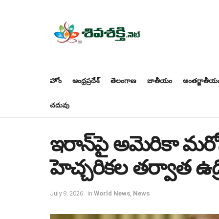
హోం
ఆంధ్రప్రదేశ్
తెలంగాణ
జాతీయం
అంతర్జాతీయ
చదువు
ఇరాన్‌పై అమెరికా మరోస
హెచ్చరికల తర్వాత ఉద్ర
July 9, 2026
in
World News
,
News