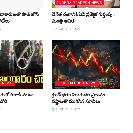
ANDHRA PRADESH NEWS
ీడాకారులతో సౌత్‌ జోన్‌
చేనేత రంగానికి ఏపీ ప్రత్యేక గుర్తింపు..
పోటీలు
మంత్రి అనిత
26
AUGUST 7, 2026
A NEWS
STOCK MARKET NEWS
ుగులో కిలాడీ ముఠా..
క్రూడ్‌ ధరల పెరుగుదల ప్రభావం..
చోరీ
నష్టాలతో ముగిసిన సూచీలు
26
AUGUST 7, 2026