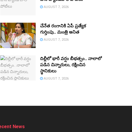
AUGUST 7, 2026
చేనేత రంగానికి ఏపీ ప్రత్యేక
గుర్తింపు.. మంత్రి అనిత
AUGUST 7, 2026
దిల్లీలో భారీ వర్షం బీభత్సం.. నాలాలో
పడిన చిన్నారులు, రక్షించిన
స్థానికులు
AUGUST 7, 2026
ecent News