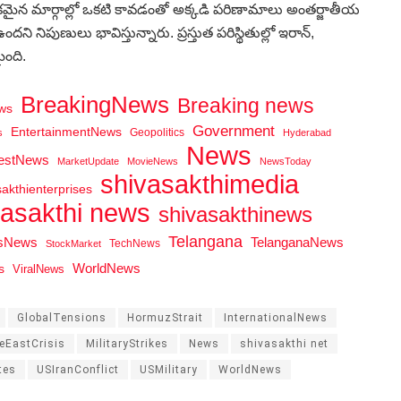
మైన మార్గాల్లో ఒకటి కావడంతో అక్కడి పరిణామాలు అంతర్జాతీయ
 నిపుణులు భావిస్తున్నారు. ప్రస్తుత పరిస్థితుల్లో ఇరాన్‌,
ైంది.
BreakingNews
Breaking news
ws
Government
EntertainmentNews
Geopolitics
s
Hyderabad
News
testNews
MarketUpdate
MovieNews
NewsToday
shivasakthimedia
sakthienterprises
vasakthi news
shivasakthinews
Telangana
tsNews
TelanganaNews
TechNews
StockMarket
WorldNews
s
ViralNews
GlobalTensions
HormuzStrait
InternationalNews
eEastCrisis
MilitaryStrikes
News
shivasakthi net
tes
USIranConflict
USMilitary
WorldNews