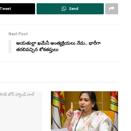
Tweet
Send
Next Post
ఆయతుల్లా ఖమేనీ అంత్యక్రియలు నేడు.. భారీగా
తరలివచ్చిన శోకతప్తులు