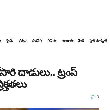
ం
క్రైమ్
కథలు
బిజినెస్‌
సినిమా
బంగారం – వెండి
స్టాక్ మార్కెట్
ారి దాడులు.. ట్రంప్‌
ిక్తతలు
0