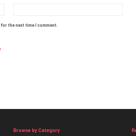
 for the next time I comment.
y
.
Browse by Category
R