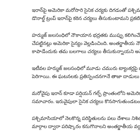
ఇరాన్‌పై అమెరికా మరోసారి సైనిక చర్యకు దిగడంతో పశ్చి
డొనాల్డ్‌ ట్రంప్‌ ఇరాన్‌పై కఠిన చర్యలు తీసుకుంటామని ప్
హర్ముజ్‌ జలసంధిలో నౌకాయాన భద్రతకు ముప్పు కలిగించే 
చేపట్టినట్లు అమెరికా సైన్యం వెల్లడించింది. అంతర్జాత
కాపాడేందుకు తమ బలగాలు చర్యలు తీసుకున్నాయని అమెరికా
ఇటీవల హర్ముజ్‌ జలసంధిలో మూడు చమురు ట్యాంకర్లపై జ
పెరిగాయి. ఈ ఘటనలకు ప్రతిస్పందనగానే తాజా దాడులు చేప
మరోవైపు ఇరాన్‌ కూడా పర్షియన్‌ గల్ఫ్‌ ప్రాంతంలోని అమెరి
సమాచారం. ఇరువైపులా సైనిక చర్యలు కొనసాగుతుండటం
పశ్చిమాసియాలో నెలకొన్న పరిస్థితులను పలు దేశాలు నిశి
మార్గాల ద్వారా పరిష్కారం కనుగొనాలని అంతర్జాతీయ వర్గ