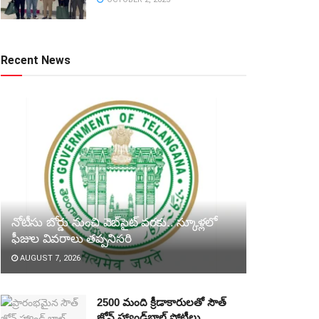
Recent News
నోటీసు బోర్డు నుంచి వెబ్‌సైట్‌ వరకు.. స్కూళ్లలో
ఫీజుల వివరాలు తప్పనిసరి
AUGUST 7, 2026
2500 మంది క్రీడాకారులతో సౌత్‌
జోన్‌ హ్యాండ్‌బాల్‌ పోటీలు