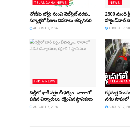
TELANGANA NEWS
NEWS
నోటీసు బోర్డు నుంచి వెబ్‌సైట్‌ వరకు..
2500 మంది క్ర
స్కూళ్లలో ఫీజుల వివరాలు తప్పనిసరి
హ్యాండ్‌బాల్‌ 
AUGUST 7, 2026
AUGUST 7, 20
INDIA NEWS
TELANGAN
దిల్లీలో భారీ వర్షం బీభత్సం.. నాలాలో
కస్టమర్ల ముస
పడిన చిన్నారులు, రక్షించిన స్థానికులు
నగల షాపులో 
AUGUST 7, 2026
AUGUST 7, 20