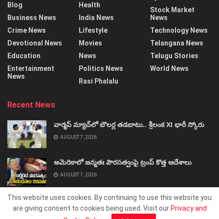
Blog
Health
Stock Market
Business News
India News
News
Crime News
Lifestyle
Technology News
Devotional News
Movies
Telangana News
Education
News
Telugu Stories
Entertainment
Politics News
World News
News
Rasi Phalalu
Recent News
వార్మప్‌ మ్యాచ్‌లో బౌలర్ల తడబాటు.. శ్రీలంక XI భారీ స్కోరు
AUGUST 7, 2026
అమెరికాలో జన్మతః పౌరసత్వంపై ట్రంప్‌ కొత్త ఆదేశాలు
AUGUST 7, 2026
This website uses cookies. By continuing to use this website you
are giving consent to cookies being used. Visit our
Privacy and