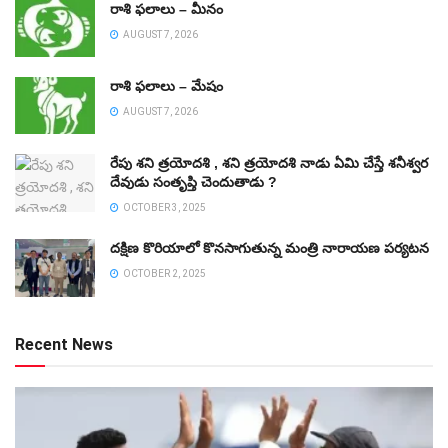
రాశి ఫలాలు – మీనం
AUGUST 7, 2026
రాశి ఫలాలు – మేషం
AUGUST 7, 2026
రేపు శని త్రయోదశి , శని త్రయోదశి నాడు ఏమి చేస్తే శనీశ్వర
దేవుడు సంతృప్తి చెందుతాడు ?
OCTOBER 3, 2025
దక్షిణ కొరియాలో కొనసాగుతున్న మంత్రి నారాయణ పర్యటన
OCTOBER 2, 2025
Recent News