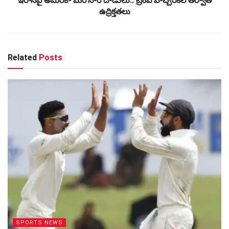
ఇరాన్‌పై అమెరికా మరోసారి దాడులు.. ట్రంప్‌ హెచ్చరికల తర్వాత
ఉద్రిక్తతలు
Related
Posts
SPORTS NEWS