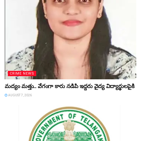
CRIME NEWS
మద్యం మత్తు.. వేగంగా కారు నడిపి ఇద్దరు వైద్య విద్యార్థులపైకి
AUGUST 7, 2026