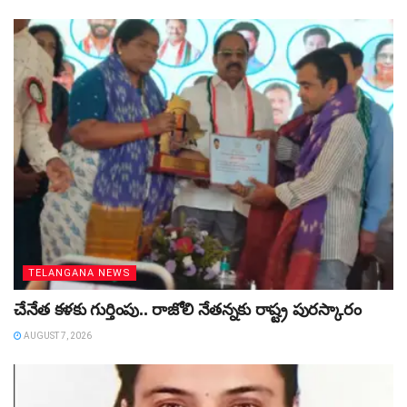
TELANGANA NEWS
చేనేత కళకు గుర్తింపు.. రాజోలి నేతన్నకు రాష్ట్ర పురస్కారం
AUGUST 7, 2026