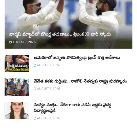
వార్మప్‌ మ్యాచ్‌లో బౌలర్ల తడబాటు.. శ్రీలంక XI భారీ స్కోరు
AUGUST 7, 2026
అమెరికాలో జన్మతః పౌరసత్వంపై ట్రంప్‌ కొత్త ఆదేశాలు
AUGUST 7, 2026
చేనేత కళకు గుర్తింపు.. రాజోలి నేతన్నకు రాష్ట్ర పురస్కారం
AUGUST 7, 2026
మద్యం మత్తు.. వేగంగా కారు నడిపి ఇద్దరు వైద్య
విద్యార్థులపైకి
AUGUST 7, 2026