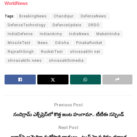
WorldNews
Tags:
BreakingNews
Chandipur
DefenceNews
DefenceTechnology
DefenceUpdate
DRDO
IndiaDefence
IndianArmy
IndiaNews
MakeInIndia
MissileTest
News
Odisha
PinakaRocket
RajnathSingh
RocketTest
shivasakthi net
shivasakthi news
shivasakthimedia
Previous Post
నందిగ్రామ్‌ ఎక్స్‌ప్రెస్‌లో కొత్త జంట హంగామా.. టీటీఈ సస్పెండ్‌
Next Post