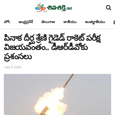
హోం
ఆంధ్రప్రదేశ్
తెలంగాణ
జాతీయం
అంతర్జాతీయం
క
పినాక దీర్ఘ శ్రేణి గైడెడ్‌ రాకెట్‌ పరీక్ష
విజయవంతం.. డీఆర్‌డీవోకు
ప్రశంసలు
July 9, 2026