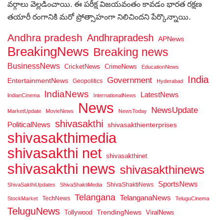
వర్గాలు వెల్లడించాయి. ఈ పరీక్ష విజయవంతం కావడం భారత రక్షణ
తయారీ రంగానికి మరో ప్రోత్సాహంగా నిలిచిందని పేర్కొన్నాయి.
Andhra pradesh
Andhrapradesh
APNews
BreakingNews
Breaking news
BusinessNews
CricketNews
CrimeNews
EducationNews
India
Government
EntertainmentNews
Geopolitics
Hyderabad
IndiaNews
LatestNews
IndianCinema
InternationalNews
News
NewsUpdate
MarketUpdate
MovieNews
NewsToday
shivasakthi
PoliticalNews
shivasakthienterprises
shivasakthimedia
shivasakthi net
shivasakthinet
shivasakthi news
shivasakthinews
SportsNews
ShivaShaktiNews
ShivaSakthiUpdates
ShivaShaktiMedia
Telangana
TelanganaNews
TechNews
StockMarket
TeluguCinema
TeluguNews
Tollywood
TrendingNews
ViralNews