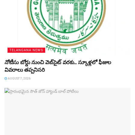
TELANGANA NEWS
నోటీసు బోర్డు నుంచి వెబ్‌సైట్‌ వరకు.. స్కూళ్లలో ఫీజుల
వివరాలు తప్పనిసరి
AUGUST 7, 2026