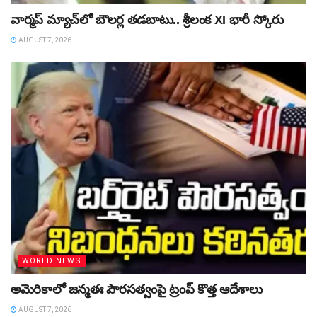
వార్మప్‌ మ్యాచ్‌లో బౌలర్ల తడబాటు.. శ్రీలంక XI భారీ స్కోరు
AUGUST 7, 2026
WORLD NEWS
అమెరికాలో జన్మతః పౌరసత్వంపై ట్రంప్‌ కొత్త ఆదేశాలు
AUGUST 7, 2026