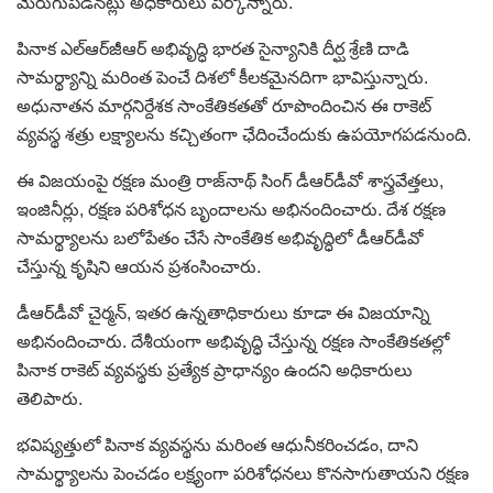
మెరుగుపడినట్లు అధికారులు పేర్కొన్నారు.
పినాక ఎల్‌ఆర్‌జీఆర్‌ అభివృద్ధి భారత సైన్యానికి దీర్ఘ శ్రేణి దాడి
సామర్థ్యాన్ని మరింత పెంచే దిశలో కీలకమైనదిగా భావిస్తున్నారు.
అధునాతన మార్గనిర్దేశక సాంకేతికతతో రూపొందించిన ఈ రాకెట్‌
వ్యవస్థ శత్రు లక్ష్యాలను కచ్చితంగా ఛేదించేందుకు ఉపయోగపడనుంది.
ఈ విజయంపై రక్షణ మంత్రి రాజ్‌నాథ్‌ సింగ్‌ డీఆర్‌డీవో శాస్త్రవేత్తలు,
ఇంజినీర్లు, రక్షణ పరిశోధన బృందాలను అభినందించారు. దేశ రక్షణ
సామర్థ్యాలను బలోపేతం చేసే సాంకేతిక అభివృద్ధిలో డీఆర్‌డీవో
చేస్తున్న కృషిని ఆయన ప్రశంసించారు.
డీఆర్‌డీవో చైర్మన్‌, ఇతర ఉన్నతాధికారులు కూడా ఈ విజయాన్ని
అభినందించారు. దేశీయంగా అభివృద్ధి చేస్తున్న రక్షణ సాంకేతికతల్లో
పినాక రాకెట్‌ వ్యవస్థకు ప్రత్యేక ప్రాధాన్యం ఉందని అధికారులు
తెలిపారు.
భవిష్యత్తులో పినాక వ్యవస్థను మరింత ఆధునీకరించడం, దాని
సామర్థ్యాలను పెంచడం లక్ష్యంగా పరిశోధనలు కొనసాగుతాయని రక్షణ