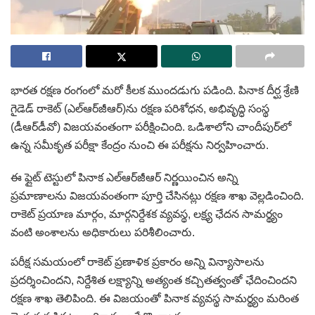
భారత రక్షణ రంగంలో మరో కీలక ముందడుగు పడింది. పినాక దీర్ఘ శ్రేణి
గైడెడ్‌ రాకెట్‌ (ఎల్‌ఆర్‌జీఆర్‌)ను రక్షణ పరిశోధన, అభివృద్ధి సంస్థ
(డీఆర్‌డీవో) విజయవంతంగా పరీక్షించింది. ఒడిశాలోని చాందీపుర్‌లో
ఉన్న సమీకృత పరీక్షా కేంద్రం నుంచి ఈ పరీక్షను నిర్వహించారు.
ఈ ఫ్లైట్‌ టెస్టులో పినాక ఎల్‌ఆర్‌జీఆర్‌ నిర్ణయించిన అన్ని
ప్రమాణాలను విజయవంతంగా పూర్తి చేసినట్లు రక్షణ శాఖ వెల్లడించింది.
రాకెట్‌ ప్రయాణ మార్గం, మార్గనిర్దేశక వ్యవస్థ, లక్ష్య ఛేదన సామర్థ్యం
వంటి అంశాలను అధికారులు పరిశీలించారు.
పరీక్ష సమయంలో రాకెట్‌ ప్రణాళిక ప్రకారం అన్ని విన్యాసాలను
ప్రదర్శించిందని, నిర్దేశిత లక్ష్యాన్ని అత్యంత కచ్చితత్వంతో ఛేదించిందని
రక్షణ శాఖ తెలిపింది. ఈ విజయంతో పినాక వ్యవస్థ సామర్థ్యం మరింత