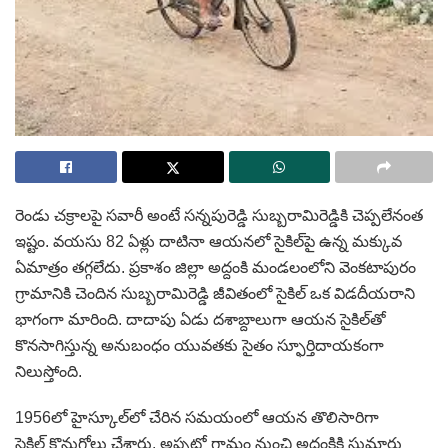
రెండు చక్రాలపై సవారీ అంటే సన్నపురెడ్డి సుబ్బరామిరెడ్డికి చెప్పలేనంత
ఇష్టం. వయసు 82 ఏళ్లు దాటినా ఆయనలో సైకిల్‌పై ఉన్న మక్కువ
ఏమాత్రం తగ్గలేదు. ప్రకాశం జిల్లా అద్దంకి మండలంలోని వెంకటాపురం
గ్రామానికి చెందిన సుబ్బరామిరెడ్డి జీవితంలో సైకిల్ ఒక విడదీయరాని
భాగంగా మారింది. దాదాపు ఏడు దశాబ్దాలుగా ఆయన సైకిల్‌తో
కొనసాగిస్తున్న అనుబంధం యువతకు సైతం స్ఫూర్తిదాయకంగా
నిలుస్తోంది.
1956లో హైస్కూల్‌లో చేరిన సమయంలో ఆయన తొలిసారిగా
సైకిల్ కొనుగోలు చేశారు. అప్పట్లో గ్రామం నుంచి అద్దంకికి సుమారు