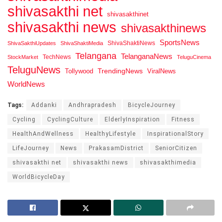
shivasakthi net
shivasakthinet
shivasakthi news
shivasakthinews
SportsNews
ShivaShaktiNews
ShivaSakthiUpdates
ShivaShaktiMedia
Telangana
TelanganaNews
TechNews
StockMarket
TeluguCinema
TeluguNews
Tollywood
TrendingNews
ViralNews
WorldNews
Tags:
Addanki
Andhrapradesh
BicycleJourney
Cycling
CyclingCulture
ElderlyInspiration
Fitness
HealthAndWellness
HealthyLifestyle
InspirationalStory
LifeJourney
News
PrakasamDistrict
SeniorCitizen
shivasakthi net
shivasakthi news
shivasakthimedia
WorldBicycleDay