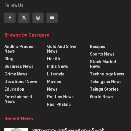
Follow Us
Browse by Category
Andhra Pradesh
Gold And Silver
Recipes
News
News
Sports News
Blog
Health
Stock Market
Business News
India News
News
Crime News
Lifestyle
Technology News
Devotional News
Movies
Telangana News
Education
News
Telugu Stories
Entertainment
Politics News
World News
News
Rasi Phalalu
Recent News
SIRD అదనపు డైరెక్టర్‌ బాలాజీ దిగంబర్‌ బదిలీ