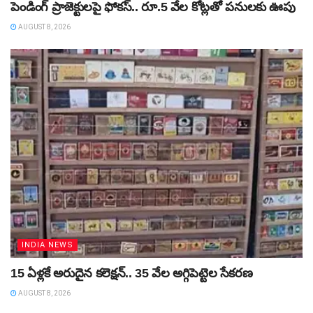
పెండింగ్‌ ప్రాజెక్టులపై ఫోకస్‌.. రూ.5 వేల కోట్లతో పనులకు ఊపు
AUGUST 8, 2026
INDIA NEWS
15 ఏళ్లకే అరుదైన కలెక్షన్‌.. 35 వేల అగ్గిపెట్టెల సేకరణ
AUGUST 8, 2026