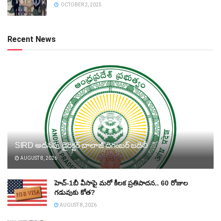
OCTOBER 2, 2025
Recent News
SIRD అదనపు డైరెక్టర్‌ బాలాజీ దిగంబర్‌ బదిలీ
AUGUST 8, 2026
హెచ్‌-1బీ వీసాపై మరో కీలక ప్రతిపాదన.. 60 రోజుల
గడువుకు కోత?
AUGUST 8, 2026