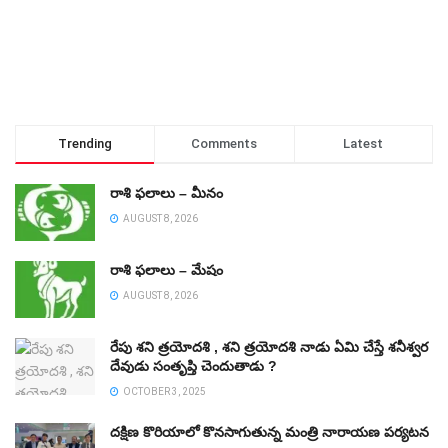
Trending
Comments
Latest
రాశి ఫలాలు – మీనం
AUGUST 8, 2026
రాశి ఫలాలు – మేషం
AUGUST 8, 2026
రేపు శని త్రయోదశి , శని త్రయోదశి నాడు ఏమి చేస్తే శనీశ్వర
దేవుడు సంతృప్తి చెందుతాడు ?
OCTOBER 3, 2025
దక్షిణ కొరియాలో కొనసాగుతున్న మంత్రి నారాయణ పర్యటన