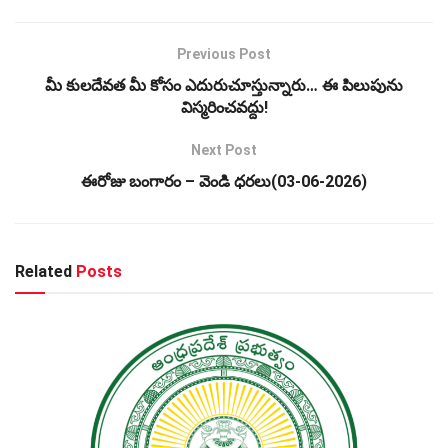
Previous Post
మీ కులదేవత మీ కోసం ఎదురుచూస్తున్నారు… ఈ పిలుపును
విస్మరించవద్దు!
Next Post
ఈరోజు బంగారం – వెండి ధరలు(03-06-2026)
Related
Posts