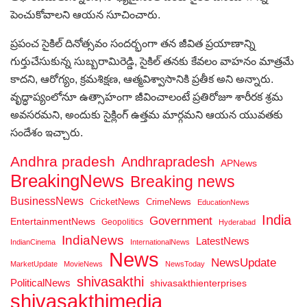
పెంచుకోవాలని ఆయన సూచించారు.
ప్రపంచ సైకిల్ దినోత్సవం సందర్భంగా తన జీవిత ప్రయాణాన్ని
గుర్తుచేసుకున్న సుబ్బరామిరెడ్డి, సైకిల్ తనకు కేవలం వాహనం మాత్రమే
కాదని, ఆరోగ్యం, క్రమశిక్షణ, ఆత్మవిశ్వాసానికి ప్రతీక అని అన్నారు.
వృద్ధాప్యంలోనూ ఉత్సాహంగా జీవించాలంటే ప్రతిరోజూ శారీరక శ్రమ
అవసరమని, అందుకు సైక్లింగ్ ఉత్తమ మార్గమని ఆయన యువతకు
సందేశం ఇచ్చారు.
Andhra pradesh
Andhrapradesh
APNews
BreakingNews
Breaking news
BusinessNews
CricketNews
CrimeNews
EducationNews
India
Government
EntertainmentNews
Geopolitics
Hyderabad
IndiaNews
LatestNews
IndianCinema
InternationalNews
News
NewsUpdate
MarketUpdate
MovieNews
NewsToday
shivasakthi
PoliticalNews
shivasakthienterprises
shivasakthimedia