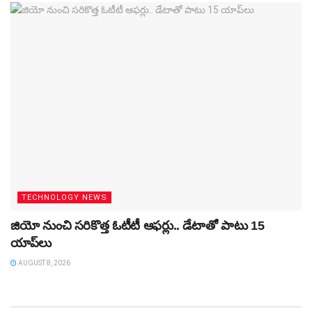
TECHNOLOGY NEWS
జియో నుంచి సరికొత్త ఓటీటీ ఆఫర్లు.. డేటాతో పాటు 15
యాప్‌లు
AUGUST 8, 2026