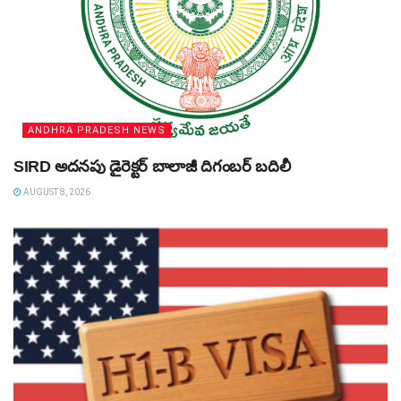
ANDHRA PRADESH NEWS
SIRD అదనపు డైరెక్టర్‌ బాలాజీ దిగంబర్‌ బదిలీ
AUGUST 8, 2026