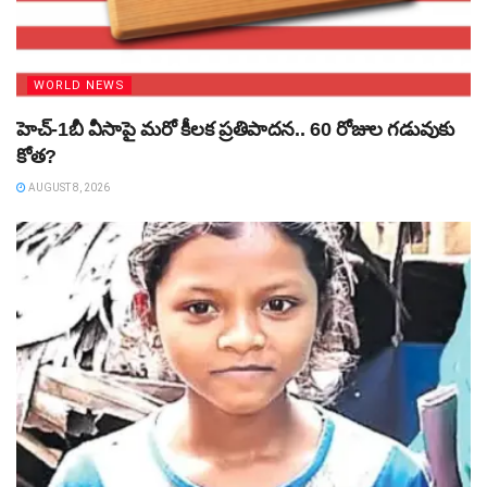
WORLD NEWS
హెచ్‌-1బీ వీసాపై మరో కీలక ప్రతిపాదన.. 60 రోజుల గడువుకు
కోత?
AUGUST 8, 2026