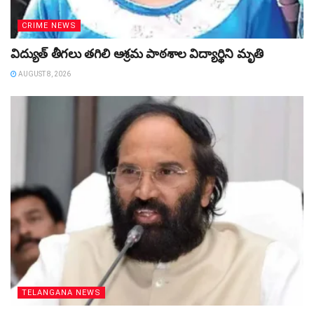
CRIME NEWS
విద్యుత్‌ తీగలు తగిలి ఆశ్రమ పాఠశాల విద్యార్థిని మృతి
AUGUST 8, 2026
TELANGANA NEWS