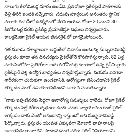
నాలుగు కిలోమీటర్ల దూరం ఉండేది. ప్రతిరోజూ సైకిల్‌పైనే పాఠశాలకు
వెళ్లి తిరిగి ఇంటికి వచ్చేవారు. చదువు పూర్తయిన అనంతరం స్థానిక
పొగాకు కంపెనీలో ఉద్యోగంలో చేరిన ఆయన రోజూ 20 నుంచి 30
కిలోమీటర్ల వరకు సైకిల్‌పై ప్రయాణిస్తూ విధులు నిర్వర్తించారు.
కాలక్రమేణా సైకిల్ ఆయన జీవనశైలిలో భాగమైపోయింది.
గత మూడు దశాబ్దాలుగా అద్దంకిలో నివాసం ఉంటున్న సుబ్బరామిరెడ్డి
ప్రస్తుతం కూడా తన దినచర్యను సైకిల్‌తోనే కొనసాగిస్తున్నారు. 82 ఏళ్ల
వయసులోనూ ప్రతిరోజూ ఐదు కిలోమీటర్ల దూరంలో ఉన్న రైస్‌మిల్లుకు
సైకిల్‌పైనే వెళ్లి ఉద్యోగ బాధ్యతలు నిర్వహిస్తున్నారు. వయసు పెరిగినా
శారీరకంగా చురుకుగా ఉండటానికి, ఆరోగ్యంగా జీవించడానికి సైకిల్
తొక్కడం ఎంతో ఉపయోగపడిందని ఆయన చెబుతున్నారు.
“నాకు ఇప్పటివరకు పెద్దగా అనారోగ్య సమస్యలు రాలేదు. రోజూ సైకిల్
తొక్కడం వల్లే శరీరం దృఢంగా ఉంది. నడక, వ్యాయామం కంటే సైకిల్
తొక్కడం నాకు ఎంతో ఆనందాన్ని ఇస్తుంది” అని సుబ్బరామిరెడ్డి
పేర్కొన్నారు. ప్రస్తుతం యువత ఎక్కువగా మోటార్ వాహనాలపై
ఆధారపడుతున్నారని, సాధ్యమైనంత వరకు సైకిల్ వినియోగాన్ని