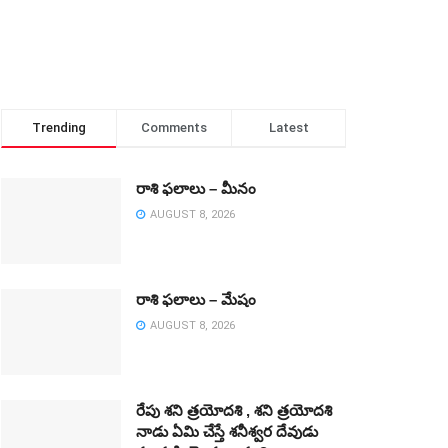
Trending
Comments
Latest
రాశి ఫలాలు – మీనం
AUGUST 8, 2026
రాశి ఫలాలు – మేషం
AUGUST 8, 2026
రేపు శని త్రయోదశి , శని త్రయోదశి
నాడు ఏమి చేస్తే శనీశ్వర దేవుడు