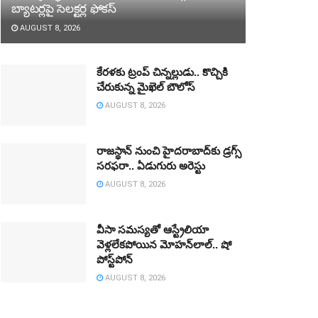
బ్యాటర్లపై సెలక్టర్ల ఫోకస్‌
AUGUST 8, 2026
కేరళకు ట్రంప్‌ చిన్నల్లుడు.. కొచ్చికి
చేరుకున్న మైఖెల్‌ బౌలోస్‌
AUGUST 8, 2026
రాజస్థాన్‌ నుంచి హైదరాబాద్‌కు డ్రగ్స్‌
సరఫరా.. ఏడుగురు అరెస్టు
AUGUST 8, 2026
వీసా సమస్యతో ఆస్ట్రేలియా
వెళ్లలేకపోయిన మోహన్‌లాల్‌.. షో
పోస్ట్‌పోన్‌
AUGUST 8, 2026