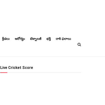
క్రీడలు
ఆరోగ్యం
టెక్నాలజీ
భక్తి
రాశి ఫలాలు
Live Cricket Score