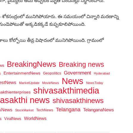
ా, వైద్యులు ఆమె అప్పటికే మృతి చెందినట్లు నిర్ధారించారు.
ులు శోకసంద్రంలో మునిగిపోయారు. ఈ సమయంలో చిన్నారి మరణాన్ని
గుండెపోటుతో అక్కడికక్కడే కుప్పకూలిపోయింది.
ు కోల్పోయి తీవ్ర విషాదంలో మునిగిపోయింది. గ్రామంలో
BreakingNews
Breaking news
ws
Government
EntertainmentNews
Geopolitics
s
Hyderabad
News
testNews
MarketUpdate
MovieNews
NewsToday
shivasakthimedia
sakthienterprises
vasakthi news
shivasakthinews
Telangana
tsNews
TelanganaNews
TechNews
StockMarket
WorldNews
s
ViralNews