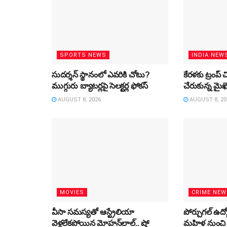
SPORTS NEWS
INDIA NEW
సుదర్శన్‌ స్థానంలో ఎవరికి చోటు?
కేరళకు ట్రంప్‌ చ
ముగ్గురు బ్యాటర్లపై సెలక్టర్ల ఫోకస్‌
చేరుకున్న మైఖెల
AUGUST 8, 2026
AUGUST 8, 20
MOVIES
CRIME NE
వీసా సమస్యతో ఆస్ట్రేలియా
పోర్చుగల్‌ ఉద
వెళ్లలేకపోయిన మోహన్‌లాల్‌.. షో
మహిళ నుంచి 