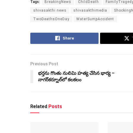
Tags:
BreakingNews
ChildDeath
FamilyTraged
shivasakthi news
shivasakthimedia
Shocking
TwoDeathsOneDay
WaterSumpAccident
Share
Previous Post
భర్తను గొంతు నులిమి హత్య చేసిన భార్య –
నాగర్‌కర్నూల్‌లో కలకలం
Related
Posts