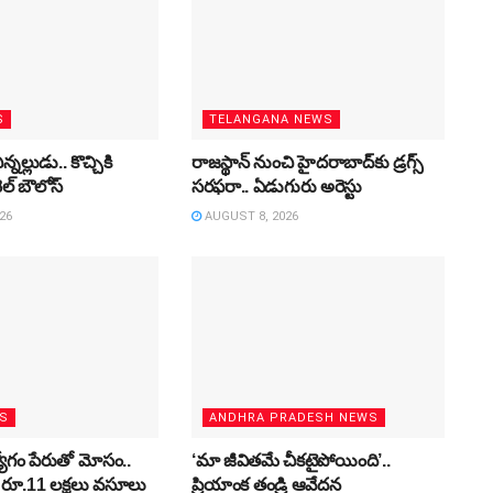
S
TELANGANA NEWS
ిన్నల్లుడు.. కొచ్చికి
రాజస్థాన్‌ నుంచి హైదరాబాద్‌కు డ్రగ్స్‌
్‌ బౌలోస్‌
సరఫరా.. ఏడుగురు అరెస్టు
26
AUGUST 8, 2026
WS
ANDHRA PRADESH NEWS
్యోగం పేరుతో మోసం..
‘మా జీవితమే చీకటైపోయింది’..
రూ.11 లక్షలు వసూలు
ప్రియాంక తండ్రి ఆవేదన