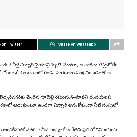
 on Twitter
Share on Whatsapp
ఏళ్ల చిన్నారి ప్రియాన్షి మృతి చెందగా, ఆ వార్తను తట్టుకోలేక
ఒకే రోజు ఒకే కుటుంబంలో రెండు మరణాలు సంభవించడంతో ఆ
బేడ్కర్‌నగర్‌కు చెందిన గూడెల్లి రఘువంశి–పావని దంపతులకు
 ఆవరణలో ఆడుకుంటూ ఉండగా చిన్నారి అనుకోకుండా నీటి సంపులో
 ఆందోళనతో వెతకగా నీటి సంపులో అచేతన స్థితిలో కనిపించింది.