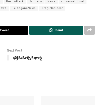
y
HeartAttack
Jangaon
News
shivasakthi net
News
TelanganaNews
TragicIncident
Tweet
Send
Next Post
భర్తనుమార్చిన భార్య