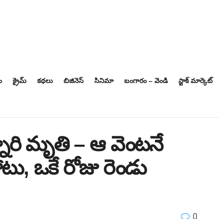
ం
క్రైమ్
కథలు
బిజినెస్‌
సినిమా
బంగారం – వెండి
స్టాక్ మార్కెట్
నారి మృతి – ఆ వెంటనే
ు, ఒకే రోజు రెండు
0