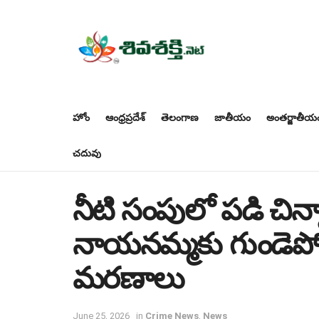
హోం
ఆంధ్రప్రదేశ్
తెలంగాణ
జాతీయం
అంతర్జాతీయ
చదువు
నీటి సంపులో పడి చిన్
నాయనమ్మకు గుండెపోట
మరణాలు
June 25, 2026
in
Crime News
,
News