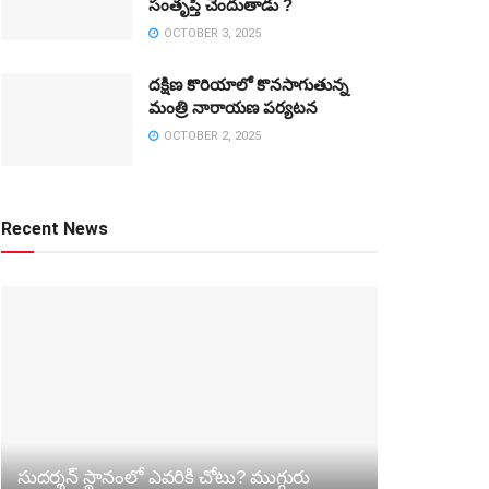
సంతృప్తి చెందుతాడు ?
OCTOBER 3, 2025
దక్షిణ కొరియాలో కొనసాగుతున్న
మంత్రి నారాయణ పర్యటన
OCTOBER 2, 2025
Recent News
సుదర్శన్‌ స్థానంలో ఎవరికి చోటు? ముగ్గురు