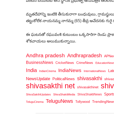
వెంటనే బయటకు తీసి స్థానిక ప్రభుత్వ ఆసుపత్రికి తరలించగ
మృతదేహాన్ని ఇంటికి తీసుకురాగా బంధువులు, గ్రామస్థ
తట్టుకోలేక నాయనమ్మ నాగమ్మ (65) తీవ్ర ఆవేదనకు గురై 
ఈ ఘటనతో రఘువంశి కుటుంబం ఒక్కసారిగా రెండు ప్రాణాల
శోకచాయలు అలుముకున్నాయి.
Andhra pradesh
Andhrapradesh
APNe
BusinessNews
CricketNews
CrimeNews
EducationNew
India
IndiaNews
La
IndianCinema
InternationalNews
shivasakthi
NewsUpdate
PoliticalNews
shiva
shi
shivasakthi net
shivasakthinet
Spor
ShivaShaktiNews
ShivaSakthiUpdates
ShivaShaktiMedia
TeluguNews
Tollywood
TrendingNew
TeluguCinema