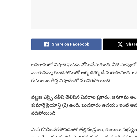
Share on Facebook
Share
జనగామలో విషాద ఘటన చోటుచేసుకుంది. నీటి సంపులో పడి 2 
నాయనమ్మ గుండెపోటుతో అక్కడికక్కడే మరణించింది. 
కుటుంబం తీవ్ర విషాదంలో మునిగిపోయింది.
పట్టణ ఎస్సై రతీష్‌ తెలిపిన వివరాల ప్రకారం, జనగామ అం
కుమార్తె ప్రియాన్షి (2) ఉంది. బుధవారం ఉదయం ఇంటి
పడిపోయింది.
పాప కనిపించకపోవడంతో తల్లిదండ్రులు, కుటుంబ సభ్యులు