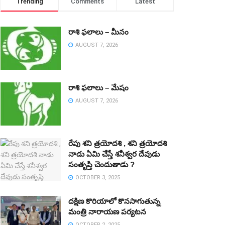
Trending
Comments
Latest
రాశి ఫలాలు – మీనం
AUGUST 7, 2026
రాశి ఫలాలు – మేషం
AUGUST 7, 2026
రేపు శని త్రయోదశి , శని త్రయోదశి
నాడు ఏమి చేస్తే శనీశ్వర దేవుడు
సంతృప్తి చెందుతాడు ?
OCTOBER 3, 2025
దక్షిణ కొరియాలో కొనసాగుతున్న
మంత్రి నారాయణ పర్యటన
OCTOBER 2, 2025