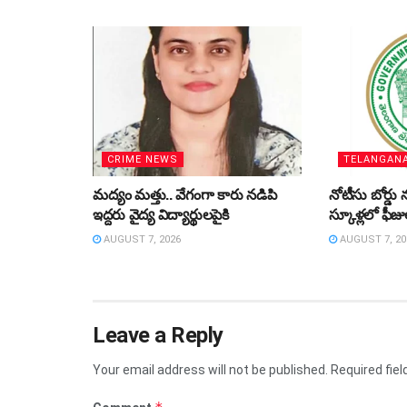
CRIME NEWS
TELANGAN
మద్యం మత్తు.. వేగంగా కారు నడిపి
నోటీసు బోర్డు న
ఇద్దరు వైద్య విద్యార్థులపైకి
స్కూళ్లలో ఫీజ
AUGUST 7, 2026
AUGUST 7, 20
Leave a Reply
Your email address will not be published.
Required fie