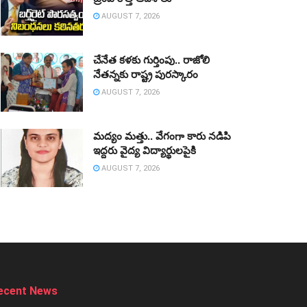
AUGUST 7, 2026
చేనేత కళకు గుర్తింపు.. రాజోలి
నేతన్నకు రాష్ట్ర పురస్కారం
AUGUST 7, 2026
మద్యం మత్తు.. వేగంగా కారు నడిపి
ఇద్దరు వైద్య విద్యార్థులపైకి
AUGUST 7, 2026
ecent News