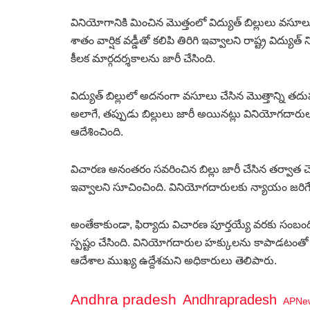
వినియోగానికి మించిన మొత్తంలో విద్యుత్ బిల్లులు వస
శాతం వార్షిక వడ్డీతో కలిపి తిరిగి ఇవ్వాలని రాష్ట్ర విద
కీలక మార్గదర్శకాలను జారీ చేసింది.
విద్యుత్ బిల్లులో అదనంగా వసూలు చేసిన మొత్తాన్ని తదుపరి
అలాగే, తప్పుడు బిల్లులు జారీ అయినట్లు వినియోగదారులు 
ఆదేశించింది.
విచారణ అనంతరం సవరించిన బిల్లు జారీ చేసిన తర్వాత చ
ఇవ్వాలని సూచించింది. వినియోగదారులకు న్యాయం జరిగేలా
అంతేకాకుండా, ఫిర్యాదు విచారణ పూర్తయ్యే వరకు సంబం
స్పష్టం చేసింది. వినియోగదారుల హక్కులను కాపాడటంతో 
ఆదేశాల ముఖ్య ఉద్దేశమని అధికారులు తెలిపారు.
Andhra pradesh
Andhrapradesh
APNe