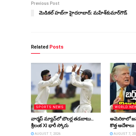
Previous Post
మెడికల్‌ హబ్‌గా హైదరాబాద్‌: మహేశ్‌కుమార్‌గౌడ్‌
Related
Posts
SPORTS NEWS
WORLD NE
వార్మప్‌ మ్యాచ్‌లో బౌలర్ల తడబాటు..
అమెరికాలో జన్
శ్రీలంక XI భారీ స్కోరు
కొత్త ఆదేశాలు
AUGUST 7, 2026
AUGUST 7, 20