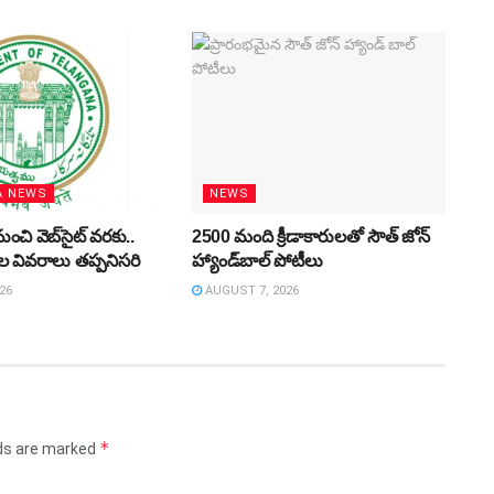
A NEWS
NEWS
ుంచి వెబ్‌సైట్‌ వరకు..
2500 మంది క్రీడాకారులతో సౌత్‌ జోన్‌
ుల వివరాలు తప్పనిసరి
హ్యాండ్‌బాల్‌ పోటీలు
26
AUGUST 7, 2026
*
lds are marked