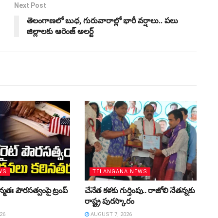
Next Post
తెలంగాణలో బుధ, గురువారాల్లో భారీ వర్షాలు.. పలు
జిల్లాలకు ఆరెంజ్ అలర్ట్
WS
TELANGANA NEWS
మతః పౌరసత్వంపై ట్రంప్‌
చేనేత కళకు గుర్తింపు.. రాజోలి నేతన్నకు
రాష్ట్ర పురస్కారం
26
AUGUST 7, 2026