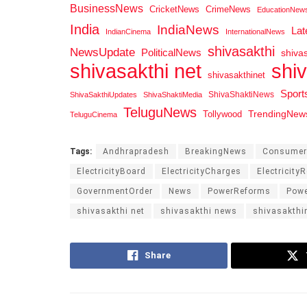
BusinessNews
CricketNews
CrimeNews
EducationNew
India
IndiaNews
La
IndianCinema
InternationalNews
shivasakthi
NewsUpdate
PoliticalNews
shiva
shi
shivasakthi net
shivasakthinet
Spor
ShivaShaktiNews
ShivaSakthiUpdates
ShivaShaktiMedia
TeluguNews
Tollywood
TrendingNew
TeluguCinema
Tags:
Andhrapradesh
BreakingNews
ConsumerP
ElectricityBoard
ElectricityCharges
Electricity
GovernmentOrder
News
PowerReforms
Powe
shivasakthi net
shivasakthi news
shivasakthi
Share