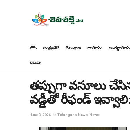
హోం
ఆంధ్రప్రదేశ్
తెలంగాణ
జాతీయం
అంతర్జాతీయ
చదువు
తప్పుగా వసూలు చేసిన
వడ్డీతో రీఫండ్ ఇవ్వాలి
June 3, 2026
in
Telangana News
,
News