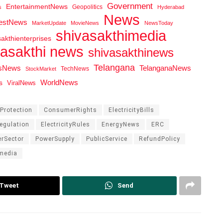
Government
EntertainmentNews
Geopolitics
s
Hyderabad
News
testNews
MarketUpdate
MovieNews
NewsToday
shivasakthimedia
sakthienterprises
vasakthi news
shivasakthinews
Telangana
tsNews
TelanganaNews
TechNews
StockMarket
WorldNews
s
ViralNews
rotection
ConsumerRights
ElectricityBills
Regulation
ElectricityRules
EnergyNews
ERC
rSector
PowerSupply
PublicService
RefundPolicy
media
Tweet
Send