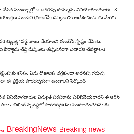
ూలు చేసిన సందర్భాల్లో ఆ అదనపు సొమ్మును వినియోగదారులకు 18
్యుత్ నియంత్రణ మండలి (ఈఆర్‌సీ) డిస్కంలను ఆదేశించింది. ఈ మేరకు
 బిల్లుల్లో సర్దుబాటు చేయాలని ఈఆర్‌సీ స్పష్టం చేసింది.
ఫిర్యాదు చేస్తే డిస్కంలు తప్పనిసరిగా విచారణ చేపట్టాలని
ెల్లింపుకు కనీసం ఏడు రోజులకు తగ్గకుండా అదనపు గడువు
 ఈ ప్రక్రియ పారదర్శకంగా ఉండాలని పేర్కొంది.
ధిత వినియోగదారుల విద్యుత్ సరఫరాను నిలిపివేయరాదని ఈఆర్‌సీ
పాటు, బిల్లింగ్ వ్యవస్థలో పారదర్శకతను పెంపొందించడమే ఈ
BreakingNews
Breaking news
ws