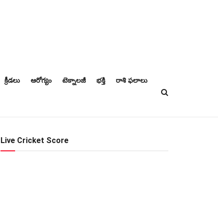
క్రీడలు
ఆరోగ్యం
టెక్నాలజీ
భక్తి
రాశి ఫలాలు
Live Cricket Score