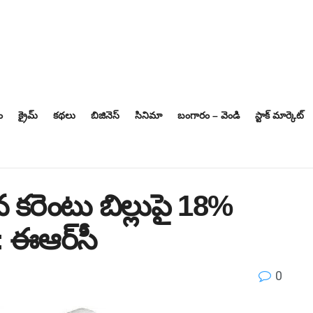
ం
క్రైమ్
కథలు
బిజినెస్‌
సినిమా
బంగారం – వెండి
స్టాక్ మార్కెట్
 కరెంటు బిల్లుపై 18%
: ఈఆర్‌సీ
0