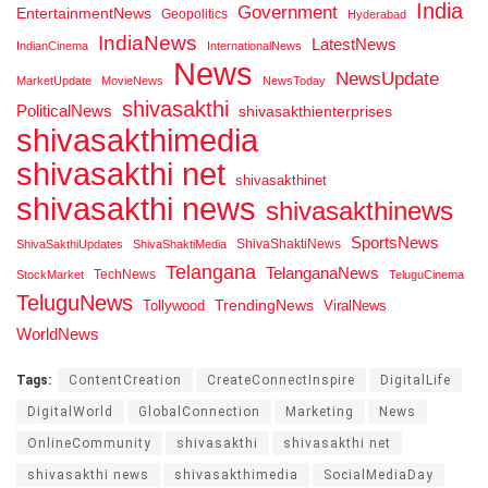
India
Government
EntertainmentNews
Geopolitics
Hyderabad
IndiaNews
LatestNews
IndianCinema
InternationalNews
News
NewsUpdate
MarketUpdate
MovieNews
NewsToday
shivasakthi
PoliticalNews
shivasakthienterprises
shivasakthimedia
shivasakthi net
shivasakthinet
shivasakthi news
shivasakthinews
SportsNews
ShivaShaktiNews
ShivaSakthiUpdates
ShivaShaktiMedia
Telangana
TelanganaNews
TechNews
StockMarket
TeluguCinema
TeluguNews
Tollywood
TrendingNews
ViralNews
WorldNews
Tags:
ContentCreation
CreateConnectInspire
DigitalLife
DigitalWorld
GlobalConnection
Marketing
News
OnlineCommunity
shivasakthi
shivasakthi net
shivasakthi news
shivasakthimedia
SocialMediaDay