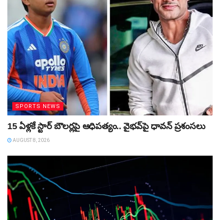
SPORTS NEWS
15 ఏళ్లకే స్టార్‌ బౌలర్లపై ఆధిపత్యం.. వైభవ్‌పై ధావన్‌ ప్రశంసలు
AUGUST 8, 2026