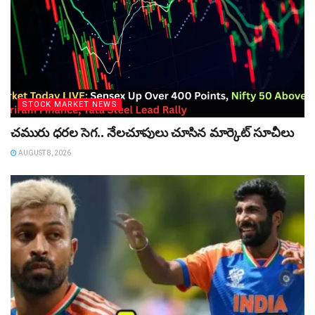
STOCK MARKET NEWS
చమురు ధరల సెగ.. నేలచూపులు చూసిన మార్కెట్‌ సూచీలు
AUGUST 8, 2026