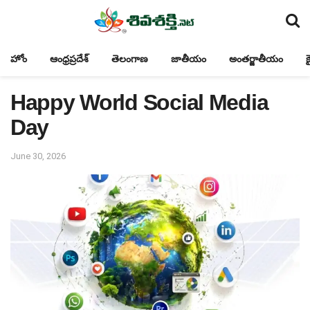
హోం
ఆంధ్రప్రదేశ్
తెలంగాణ
జాతీయం
అంతర్జాతీయం
క
Happy World Social Media
Day
June 30, 2026