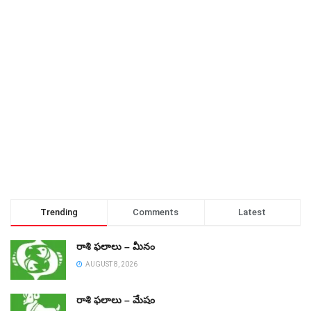
Trending
Comments
Latest
రాశి ఫలాలు – మీనం
AUGUST 8, 2026
రాశి ఫలాలు – మేషం