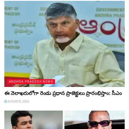
ANDHRA PRADESH NEWS
ఈ నెలాఖరులోగా రెండు ప్రధాన ప్రాజెక్టులు ప్రారంభిస్తాం: సీఎం
AUGUST 8, 2026