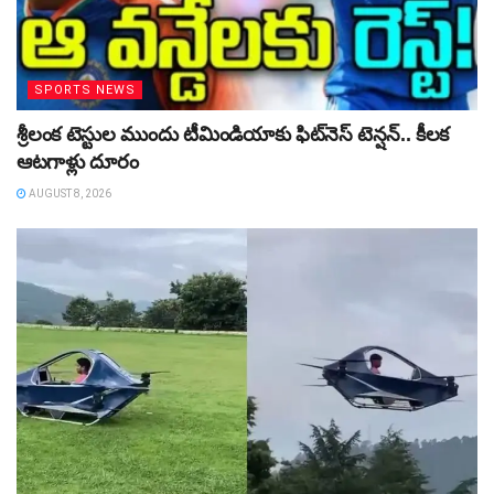
SPORTS NEWS
శ్రీలంక టెస్టుల ముందు టీమిండియాకు ఫిట్‌నెస్ టెన్షన్‌.. కీలక
ఆటగాళ్లు దూరం
AUGUST 8, 2026