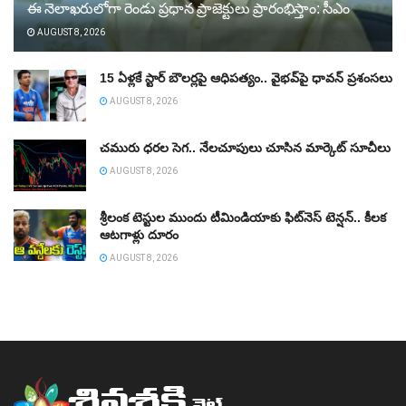
ఈ నెలాఖరులోగా రెండు ప్రధాన ప్రాజెక్టులు ప్రారంభిస్తాం: సీఎం
AUGUST 8, 2026
15 ఏళ్లకే స్టార్‌ బౌలర్లపై ఆధిపత్యం.. వైభవ్‌పై ధావన్‌ ప్రశంసలు
AUGUST 8, 2026
చమురు ధరల సెగ.. నేలచూపులు చూసిన మార్కెట్‌ సూచీలు
AUGUST 8, 2026
శ్రీలంక టెస్టుల ముందు టీమిండియాకు ఫిట్‌నెస్ టెన్షన్‌.. కీలక
ఆటగాళ్లు దూరం
AUGUST 8, 2026