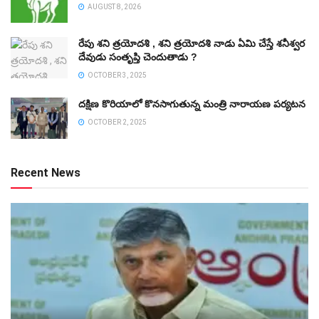
AUGUST 8, 2026
రేపు శని త్రయోదశి , శని త్రయోదశి నాడు ఏమి చేస్తే శనీశ్వర
దేవుడు సంతృప్తి చెందుతాడు ?
OCTOBER 3, 2025
దక్షిణ కొరియాలో కొనసాగుతున్న మంత్రి నారాయణ పర్యటన
OCTOBER 2, 2025
Recent News