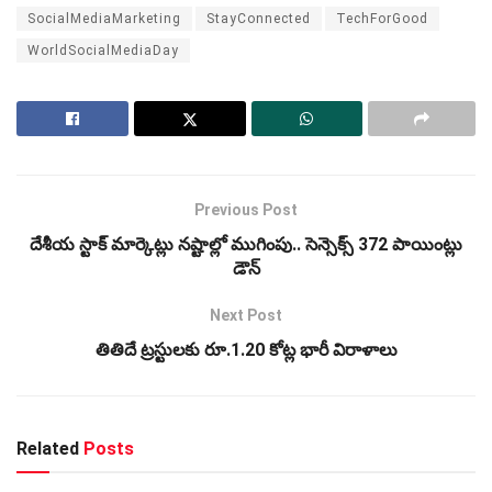
SocialMediaMarketing
StayConnected
TechForGood
WorldSocialMediaDay
Previous Post
దేశీయ స్టాక్ మార్కెట్లు నష్టాల్లో ముగింపు.. సెన్సెక్స్ 372 పాయింట్లు
డౌన్
Next Post
తితిదే ట్రస్టులకు రూ.1.20 కోట్ల భారీ విరాళాలు
Related
Posts