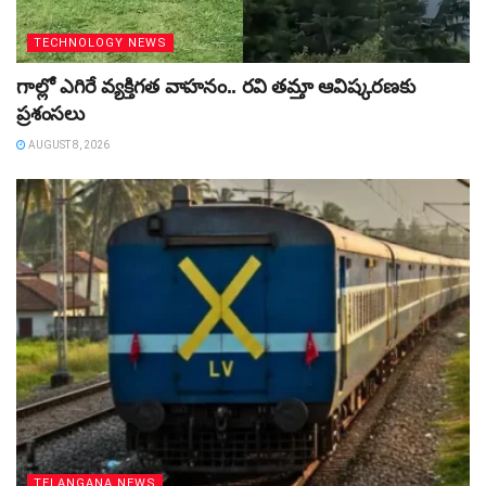
TECHNOLOGY NEWS
గాల్లో ఎగిరే వ్యక్తిగత వాహనం.. రవి తమ్తా ఆవిష్కరణకు
ప్రశంసలు
AUGUST 8, 2026
TELANGANA NEWS