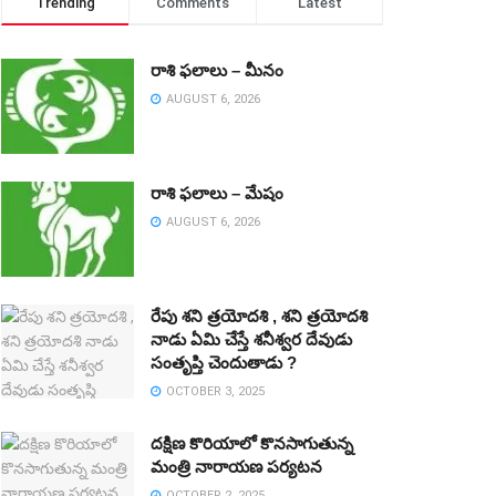
Trending
Comments
Latest
రాశి ఫలాలు – మీనం
AUGUST 6, 2026
రాశి ఫలాలు – మేషం
AUGUST 6, 2026
రేపు శని త్రయోదశి , శని త్రయోదశి
నాడు ఏమి చేస్తే శనీశ్వర దేవుడు
సంతృప్తి చెందుతాడు ?
OCTOBER 3, 2025
దక్షిణ కొరియాలో కొనసాగుతున్న
మంత్రి నారాయణ పర్యటన
OCTOBER 2, 2025