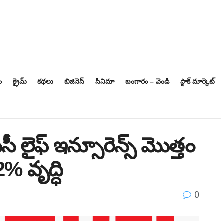
ం
క్రైమ్
కథలు
బిజినెస్‌
సినిమా
బంగారం – వెండి
స్టాక్ మార్కెట్
సీ లైఫ్ ఇన్సూరెన్స్ మొత్తం
 వృద్ధి
0