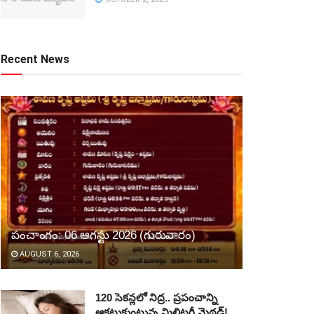
Recent News
పంచాంగం: 06 ఆగస్టు 2026 (గురువారం)
AUGUST 6, 2026
120 సెకన్లలో నిద్ర.. ప్రపంచాన్ని
ఆకట్టుకుంటున్న మిలిటరీ మెథడ్!