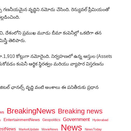
న్స్ గణనీయమైన వృద్ధిని నమోదు చేసింది. రెన్యువల్ ప్రీమియంతో
్లడించింది.
ంచి, దేశంలోని ప్రముఖ మూడు బీమా కంపెనీల్లో ఒకటిగా తన
స్త్రీ తెలిపారు.
1,910 కోట్లుగా నమోదైంది. నిర్వహణలో ఉన్న ఆస్తుల (Assets
కోవడం కంపెనీ ఆర్థిక స్థిరత్వం మరియు వ్యాపార విస్తరణను
 డిజిటల్ ఛానల్స్ వృద్ధి వంటి అంశాలు ఈ పనితీరుకు ప్రధాన
BreakingNews
Breaking news
ws
Government
EntertainmentNews
Geopolitics
s
Hyderabad
News
testNews
MarketUpdate
MovieNews
NewsToday