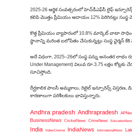
2025-26 ఆర్థిక సంవత్సరంలో హెచ్‌డీఎఫ్‌సీ లైఫ్ ఇన్సూరె
కలిపి మొత్తం ప్రీమియం ఆదాయం 12% పెరిగినట్లు సంస్థ వెల
కొత్త ప్రీమియం వ్యాపారంలో 10.8% మార్కెట్ వాటా సాధి
స్థానాన్ని మరింత బలోపేతం చేసుకున్నట్లు సంస్థ ఛైర్మన్ కేకి మి
అదే విధంగా, 2025–26లో సంస్థ పన్ను అనంతర లాభం రూ.
Under Management) విలువ రూ.3.75 లక్షల కోట్లకు చేరు
సూచిస్తోంది.
దీర్ఘకాలిక పాలసీ అమ్మకాలు, రిటైల్ ఇన్సూరెన్స్ విస్తరణ,
కారణాలుగా పరిశీలకులు భావిస్తున్నారు.
Andhra pradesh
Andhrapradesh
APNe
BusinessNews
CricketNews
CrimeNews
EducationNew
India
IndiaNews
La
IndianCinema
InternationalNews