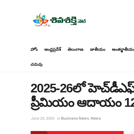
హోం
ఆంధ్రప్రదేశ్
తెలంగాణ
జాతీయం
అంతర్జాతీయ
చదువు
2025-26లో హెచ్‌డీఎఫ్‌
ప్రీమియం ఆదాయం 12%
June 26, 2026
in
Business News
,
News