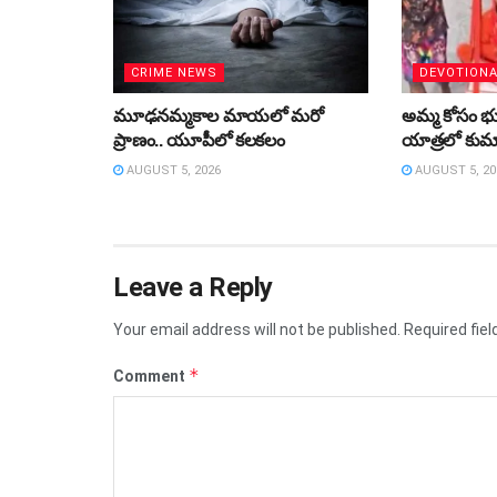
CRIME NEWS
DEVOTION
మూఢనమ్మకాల మాయలో మరో
అమ్మ కోసం భుజా
ప్రాణం.. యూపీలో కలకలం
యాత్రలో కుమా
AUGUST 5, 2026
AUGUST 5, 20
Leave a Reply
Your email address will not be published.
Required fie
*
Comment