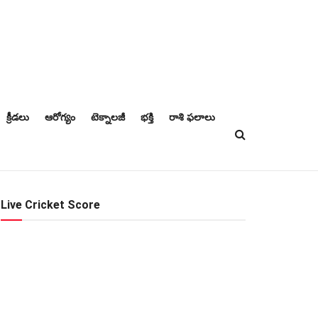
క్రీడలు
ఆరోగ్యం
టెక్నాలజీ
భక్తి
రాశి ఫలాలు
Live Cricket Score