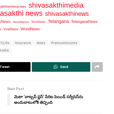
shivasakthimedia
sakthienterprises
vasakthi news
shivasakthinews
Telangana
tsNews
TelanganaNews
TechNews
StockMarket
WorldNews
s
ViralNews
FCLife
Insurance
News
PremiumIncome
media
Tweet
Send
Next Post
మెటా ‘వాట్సప్ ప్లస్’ పేరిట పెయిడ్ సర్వీసెస్‌ను
అందుబాటులోకి తెచ్చింది