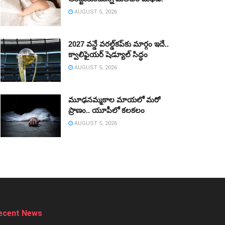
AUGUST 5, 2026
2027 వన్డే వరల్డ్‌కప్‌కు మార్గం ఇదే..
క్వాలిఫైయర్ షెడ్యూల్ సిద్ధం
AUGUST 5, 2026
మూఢనమ్మకాల మాయలో మరో
ప్రాణం.. యూపీలో కలకలం
AUGUST 5, 2026
ecent News