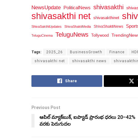
shivasakthi
NewsUpdate
PoliticalNews
shiva
shi
shivasakthi net
shivasakthinet
Spor
ShivaShaktiNews
ShivaSakthiUpdates
ShivaShaktiMedia
TeluguNews
Tollywood
TrendingNew
TeluguCinema
Tags:
2025_26
BusinessGrowth
Finance
HD
shivasakthi net
shivasakthi news
shivasakthi
Share
Previous Post
ఆపిల్ మ్యాక్‌బుక్, ఐప్యాడ్ ప్రారంభ ధరలు 20–42%
వరకు పెరుగుదల