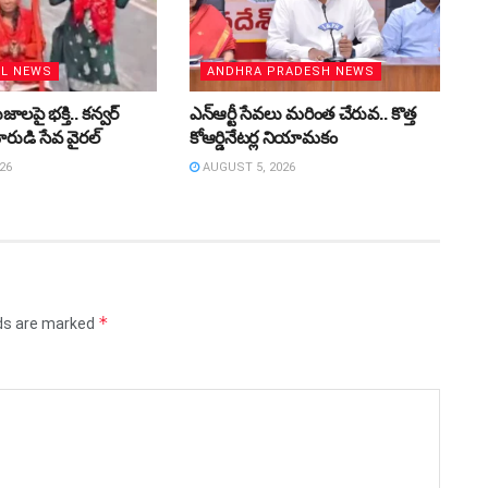
AL NEWS
ANDHRA PRADESH NEWS
లపై భక్తి.. కన్వర్‌
ఎన్ఆర్టీ సేవలు మరింత చేరువ.. కొత్త
రుడి సేవ వైరల్
కోఆర్డినేటర్ల నియామకం
26
AUGUST 5, 2026
*
lds are marked