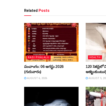
Related
Posts
RASI PHALALU
HEALTH
పంచాంగం: 06 ఆగస్టు 2026
120 సెకన్లలో ని
(గురువారం)
ఆకట్టుకుంటున
AUGUST 6, 2026
AUGUST 5, 20