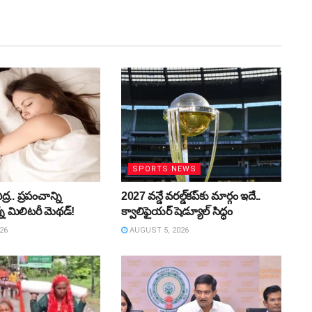
SPORTS NEWS
ద్ర.. ప్రపంచాన్ని
2027 వన్డే వరల్డ్‌కప్‌కు మార్గం ఇదే..
్న మిలిటరీ మెథడ్!
క్వాలిఫైయర్ షెడ్యూల్ సిద్ధం
26
AUGUST 5, 2026