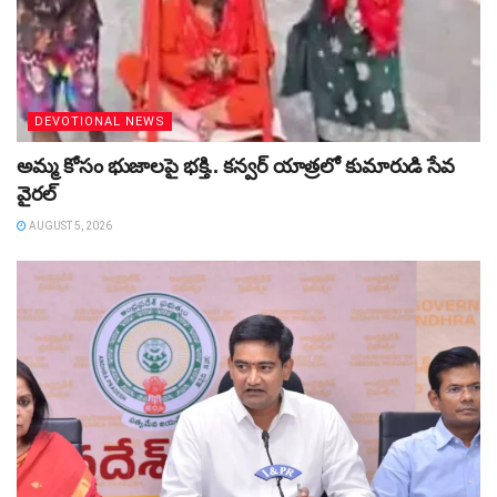
DEVOTIONAL NEWS
అమ్మ కోసం భుజాలపై భక్తి.. కన్వర్‌ యాత్రలో కుమారుడి సేవ
వైరల్
AUGUST 5, 2026