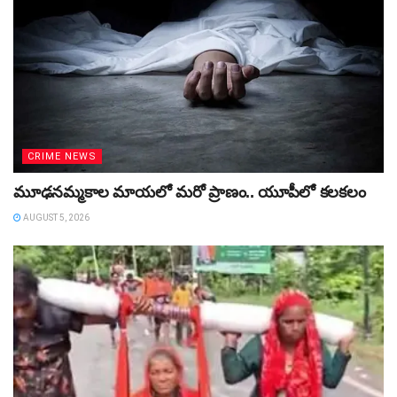
CRIME NEWS
మూఢనమ్మకాల మాయలో మరో ప్రాణం.. యూపీలో కలకలం
AUGUST 5, 2026