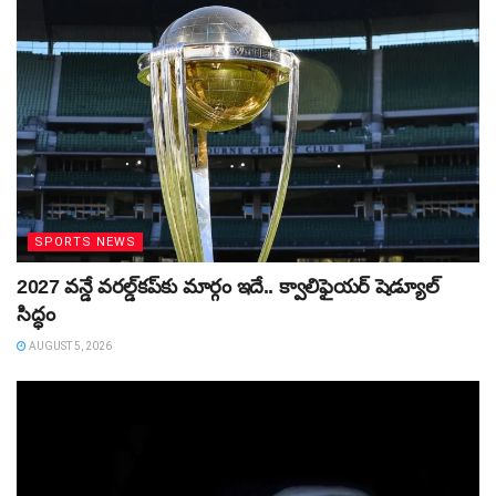
SPORTS NEWS
2027 వన్డే వరల్డ్‌కప్‌కు మార్గం ఇదే.. క్వాలిఫైయర్ షెడ్యూల్
సిద్ధం
AUGUST 5, 2026