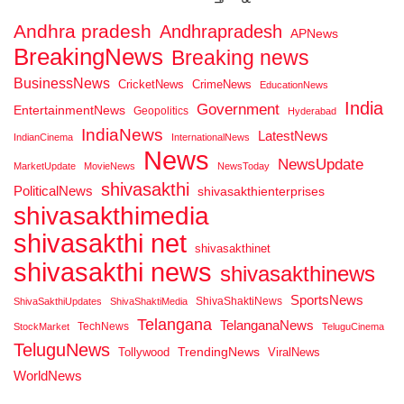
Andhra pradesh
Andhrapradesh
APNews
BreakingNews
Breaking news
BusinessNews
CricketNews
CrimeNews
EducationNews
India
Government
EntertainmentNews
Geopolitics
Hyderabad
IndiaNews
LatestNews
IndianCinema
InternationalNews
News
NewsUpdate
MarketUpdate
MovieNews
NewsToday
shivasakthi
PoliticalNews
shivasakthienterprises
shivasakthimedia
shivasakthi net
shivasakthinet
shivasakthi news
shivasakthinews
SportsNews
ShivaShaktiNews
ShivaSakthiUpdates
ShivaShaktiMedia
Telangana
TelanganaNews
TechNews
StockMarket
TeluguCinema
TeluguNews
Tollywood
TrendingNews
ViralNews
WorldNews