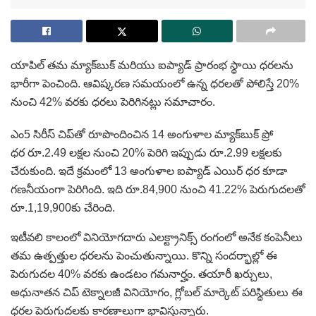
యాపిల్ తమ మ్యాక్‌బుక్ మరియు ఐప్యాడ్ ప్రారంభ స్థాయి ధరలను
భారీగా పెంచింది. ఆవిష్కరణ సమయంలో ఉన్న ధరలతో పోలిస్తే 20%
నుంచి 42% వరకు ధరలు పెరిగినట్లు సమాచారం.
ఎం5 సిరీస్ చిప్‌తో రూపొందించిన 14 అంగుళాల మ్యాక్‌బుక్ ప్రో
ధర రూ.2.49 లక్షల నుంచి 20% పెరిగి ఇప్పుడు రూ.2.99 లక్షలకు
చేరుకుంది. ఇదే క్రమంలో 13 అంగుళాల ఐప్యాడ్ ఎయిర్ ధర కూడా
గణనీయంగా పెరిగింది. ఇది రూ.84,900 నుంచి 41.22% పెరుగుదలతో
రూ.1,19,900కు చేరింది.
ఇటీవలి కాలంలో వినియోగదారు ఎలక్ట్రానిక్స్ రంగంలో అనేక కంపెనీలు
తమ ఉత్పత్తుల ధరలను పెంచుతున్నాయి. కొన్ని సందర్భాల్లో ఈ
పెరుగుదల 40% వరకు ఉండటం గమనార్హం. తయారీ ఖర్చులు,
అధునాతన చిప్ టెక్నాలజీ వినియోగం, గ్లోబల్ మార్కెట్ పరిస్థితులు ఈ
ధరల పెరుగుదలకు కారణాలుగా భావిస్తున్నారు.