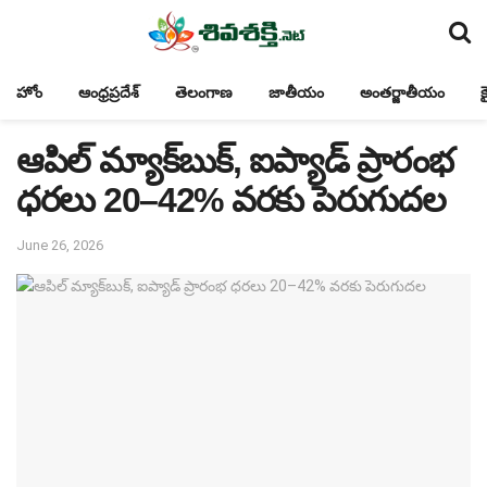
హోం
ఆంధ్రప్రదేశ్
తెలంగాణ
జాతీయం
అంతర్జాతీయం
క
ఆపిల్ మ్యాక్‌బుక్, ఐప్యాడ్ ప్రారంభ
ధరలు 20–42% వరకు పెరుగుదల
June 26, 2026