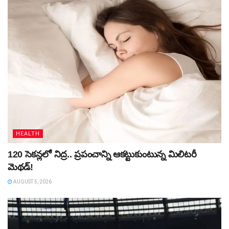
HEALTH
120 సెకన్లలో నిద్ర.. ప్రపంచాన్ని ఆకట్టుకుంటున్న మిలిటరీ
మెథడ్!
AUGUST 5, 2026