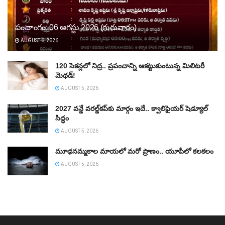
పంచాంగం: 06 ఆగస్టు 2026 (గురువారం)
AUGUST 6, 2026
120 సెకన్లలో నిద్ర.. ప్రపంచాన్ని ఆకట్టుకుంటున్న మిలిటరీ
మెథడ్!
AUGUST 5, 2026
2027 వన్డే వరల్డ్‌కప్‌కు మార్గం ఇదే.. క్వాలిఫైయర్ షెడ్యూల్
సిద్ధం
AUGUST 5, 2026
మూఢనమ్మకాల మాయలో మరో ప్రాణం.. యూపీలో కలకలం
AUGUST 5, 2026