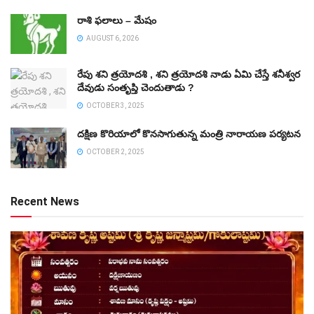
రాశి ఫలాలు – మేషం
AUGUST 6, 2026
రేపు శని త్రయోదశి , శని త్రయోదశి నాడు ఏమి చేస్తే శనీశ్వర
దేవుడు సంతృప్తి చెందుతాడు ?
OCTOBER 3, 2025
దక్షిణ కొరియాలో కొనసాగుతున్న మంత్రి నారాయణ పర్యటన
OCTOBER 2, 2025
Recent News