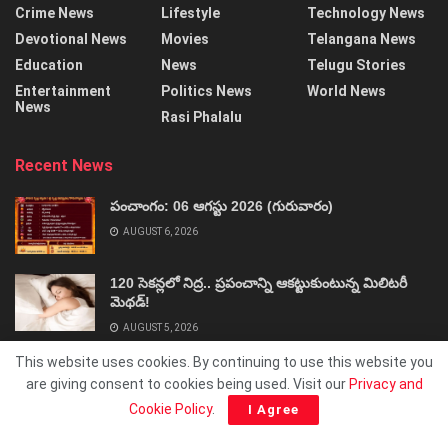
Crime News
Lifestyle
Technology News
Devotional News
Movies
Telangana News
Education
News
Telugu Stories
Entertainment
Politics News
World News
News
Rasi Phalalu
Recent News
పంచాంగం: 06 ఆగస్టు 2026 (గురువారం)
AUGUST 6, 2026
120 సెకన్లలో నిద్ర.. ప్రపంచాన్ని ఆకట్టుకుంటున్న మిలిటరీ
మెథడ్!
AUGUST 5, 2026
This website uses cookies. By continuing to use this website you
are giving consent to cookies being used. Visit our
Privacy and
Cookie Policy
.
I Agree
About
Advertise
Privacy & Policy
Contact