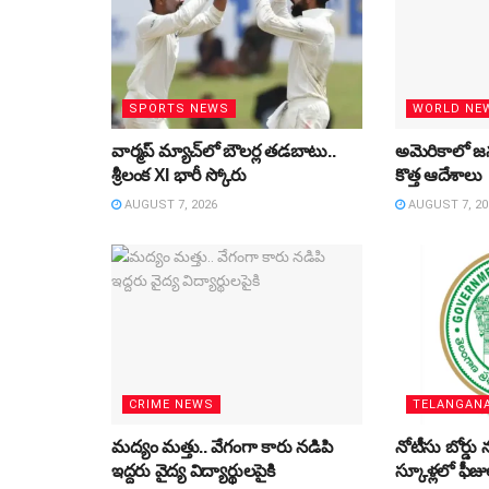
SPORTS NEWS
WORLD NE
వార్మప్‌ మ్యాచ్‌లో బౌలర్ల తడబాటు..
అమెరికాలో జన్
శ్రీలంక XI భారీ స్కోరు
కొత్త ఆదేశాలు
AUGUST 7, 2026
AUGUST 7, 20
CRIME NEWS
TELANGAN
మద్యం మత్తు.. వేగంగా కారు నడిపి
నోటీసు బోర్డు న
ఇద్దరు వైద్య విద్యార్థులపైకి
స్కూళ్లలో ఫీజ