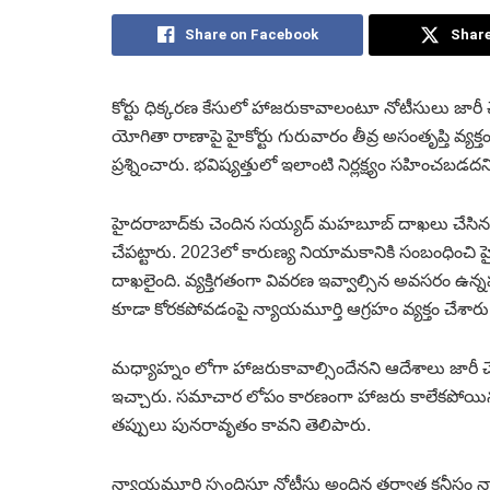
Share on Facebook
Share
కోర్టు ధిక్కరణ కేసులో హాజరుకావాలంటూ నోటీసులు జారీ 
యోగితా రాణాపై హైకోర్టు గురువారం తీవ్ర అసంతృప్తి వ్యక్
ప్రశ్నించారు. భవిష్యత్తులో ఇలాంటి నిర్లక్ష్యం సహించబడద
హైదరాబాద్‌కు చెందిన సయ్యద్ మహబూబ్ దాఖలు చేసిన కోర్ట
చేపట్టారు. 2023లో కారుణ్య నియామకానికి సంబంధించి 
దాఖలైంది. వ్యక్తిగతంగా వివరణ ఇవ్వాల్సిన అవసరం ఉ
కూడా కోరకపోవడంపై న్యాయమూర్తి ఆగ్రహం వ్యక్తం చేశారు
మధ్యాహ్నం లోగా హాజరుకావాల్సిందేనని ఆదేశాలు జారీ 
ఇచ్చారు. సమాచార లోపం కారణంగా హాజరు కాలేకపోయినట్ల
తప్పులు పునరావృతం కావని తెలిపారు.
న్యాయమూర్తి స్పందిస్తూ నోటీసు అందిన తర్వాత కనీసం 