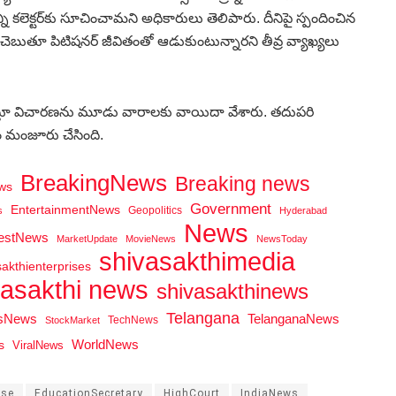
కలెక్టర్‌కు సూచించామని అధికారులు తెలిపారు. దీనిపై స్పందించిన
 చెబుతూ పిటిషనర్ జీవితంతో ఆడుకుంటున్నారని తీవ్ర వ్యాఖ్యలు
ిస్తూ విచారణను మూడు వారాలకు వాయిదా వేశారు. తదుపరి
 మంజూరు చేసింది.
BreakingNews
Breaking news
ws
Government
EntertainmentNews
Geopolitics
s
Hyderabad
News
testNews
MarketUpdate
MovieNews
NewsToday
shivasakthimedia
sakthienterprises
vasakthi news
shivasakthinews
Telangana
tsNews
TelanganaNews
TechNews
StockMarket
WorldNews
s
ViralNews
ase
EducationSecretary
HighCourt
IndiaNews