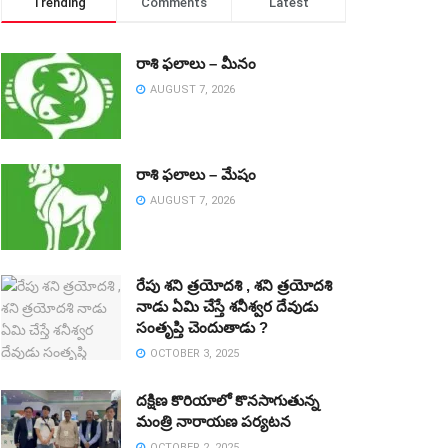
Trending
Comments
Latest
రాశి ఫలాలు – మీనం
AUGUST 7, 2026
రాశి ఫలాలు – మేషం
AUGUST 7, 2026
రేపు శని త్రయోదశి , శని త్రయోదశి
నాడు ఏమి చేస్తే శనీశ్వర దేవుడు
సంతృప్తి చెందుతాడు ?
OCTOBER 3, 2025
దక్షిణ కొరియాలో కొనసాగుతున్న
మంత్రి నారాయణ పర్యటన
OCTOBER 2, 2025