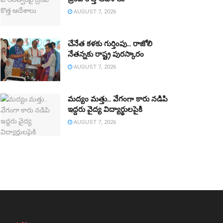
AUGUST 7, 2026
చేనేత కళకు గుర్తింపు.. రాజోలి
నేతన్నకు రాష్ట్ర పురస్కారం
AUGUST 7, 2026
మద్యం మత్తు.. వేగంగా కారు నడిపి
ఇద్దరు వైద్య విద్యార్థులపైకి
AUGUST 7, 2026