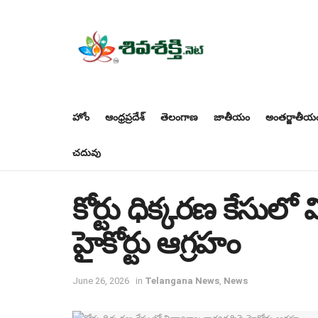
హోం
ఆంధ్రప్రదేశ్
తెలంగాణ
జాతీయం
అంతర్జాతీయ
చదువు
కోర్టు ధిక్కరణ కేసులో వ
హైకోర్టు ఆగ్రహం
June 26, 2026
in
Telangana News
,
News