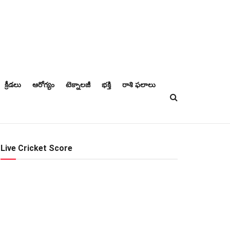
క్రీడలు
ఆరోగ్యం
టెక్నాలజీ
భక్తి
రాశి ఫలాలు
Live Cricket Score