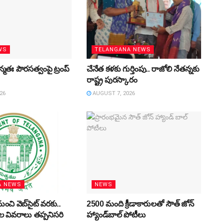
WS
TELANGANA NEWS
మతః పౌరసత్వంపై ట్రంప్‌
చేనేత కళకు గుర్తింపు.. రాజోలి నేతన్నకు
రాష్ట్ర పురస్కారం
26
AUGUST 7, 2026
A NEWS
NEWS
ుంచి వెబ్‌సైట్‌ వరకు..
2500 మంది క్రీడాకారులతో సౌత్‌ జోన్‌
ుల వివరాలు తప్పనిసరి
హ్యాండ్‌బాల్‌ పోటీలు