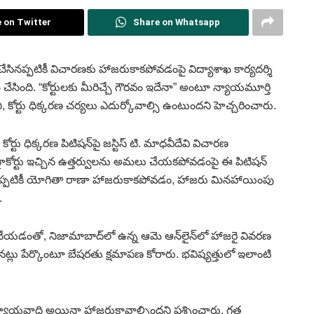
 on Twitter
Share on Whatsapp
చేసినప్పటికీ విచారణకు హాజరుకాకపోవడంపై విద్యాశాఖ కార్యదర్శి
తం చేసింది. “కోర్టులకు మీరిచ్చే గౌరవం ఇదేనా” అంటూ న్యాయమూర్తి
ని, కోర్టు ధిక్కరణ చర్యలు ఎదుర్కోవాల్సి ఉంటుందని హెచ్చరించారు.
ు ధిక్కరణ పిటిషన్‌పై జస్టిస్ టి. మాధవీదేవి విచారణ
హైకోర్టు ఇచ్చిన ఉత్తర్వులను అమలు చేయకపోవడంపై ఈ పిటిషన్
న్నప్పటికీ యోగితా రాణా హాజరుకాకపోవడం, హాజరు మినహాయింపు
.
చేయడంతో, నిజామాబాద్‌లో ఉన్న ఆమె ఆన్‌లైన్‌లో హాజరై వివరణ
ు పేర్కొంటూ బేషరతు క్షమాపణ కోరారు. భవిష్యత్తులో ఇలాంటి
న్యాయవాది అయినా హాజరుకావాల్సిందని ప్రశ్నించారు. గత