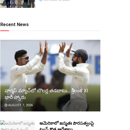
Recent News
వార్మప్‌ మ్యాచ్‌లో బౌలర్ల తడబాటు.. శ్రీలంక XI
భారీ స్కోరు
AUGUST 7, 2026
అమెరికాలో జన్మతః పౌరసత్వంపై
ట్రంప్‌ కొత్త ఆదేశాలు