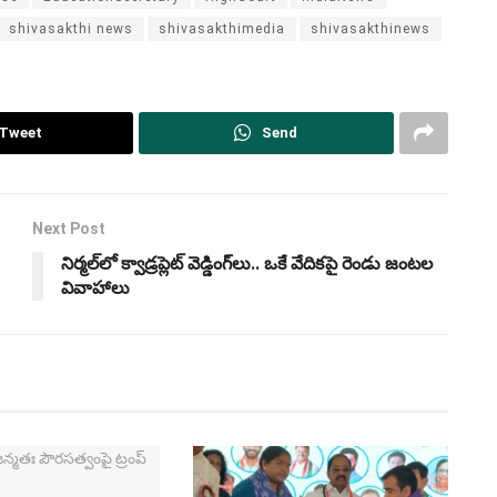
shivasakthi news
shivasakthimedia
shivasakthinews
Tweet
Send
Next Post
నిర్మల్‌లో క్వాడ్రప్లెట్ వెడ్డింగ్‌లు.. ఒకే వేదికపై రెండు జంటల
వివాహాలు