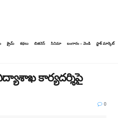
ం
క్రైమ్
కథలు
బిజినెస్‌
సినిమా
బంగారం – వెండి
స్టాక్ మార్కెట్
ిద్యాశాఖ కార్యదర్శిపై
0