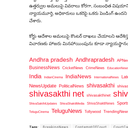
ఉత్తర్వుల అమలుపై వివరాలు కోరగా, సంబంధిత విషయాన్ని 
న్యాయమూర్తి, అధికారులు ఒకరిపై ఒకరు పెండింగ్‌ ఉందని
చేశారు.
కోర్టు ఆదేశాల అమలుపై కౌంటర్ దాఖలు చేయాలని ఆదేశ
విచారణకు హాజరు మినహాయింపును కూడా న్యాయస్థానం
Andhra pradesh
Andhrapradesh
APNe
BusinessNews
CricketNews
CrimeNews
EducationNew
India
IndiaNews
La
IndianCinema
InternationalNews
shivasakthi
NewsUpdate
PoliticalNews
shiva
shi
shivasakthi net
shivasakthinet
Spor
ShivaShaktiNews
ShivaSakthiUpdates
ShivaShaktiMedia
TeluguNews
Tollywood
TrendingNew
TeluguCinema
Tags:
BreakingNews
ContemptOfCourt
CourtC