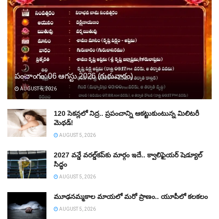
పంచాంగం: 06 ఆగస్టు 2026 (గురువారం)
AUGUST 6, 2026
120 సెకన్లలో నిద్ర.. ప్రపంచాన్ని ఆకట్టుకుంటున్న మిలిటరీ
మెథడ్!
AUGUST 5, 2026
2027 వన్డే వరల్డ్‌కప్‌కు మార్గం ఇదే.. క్వాలిఫైయర్ షెడ్యూల్
సిద్ధం
AUGUST 5, 2026
మూఢనమ్మకాల మాయలో మరో ప్రాణం.. యూపీలో కలకలం
AUGUST 5, 2026