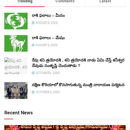
Trending
Comments
Latest
రాశి ఫలాలు – మీనం
AUGUST 6, 2026
రాశి ఫలాలు – మేషం
AUGUST 6, 2026
రేపు శని త్రయోదశి , శని త్రయోదశి నాడు ఏమి చేస్తే శనీశ్వర
దేవుడు సంతృప్తి చెందుతాడు ?
OCTOBER 3, 2025
దక్షిణ కొరియాలో కొనసాగుతున్న మంత్రి నారాయణ పర్యటన
OCTOBER 2, 2025
Recent News