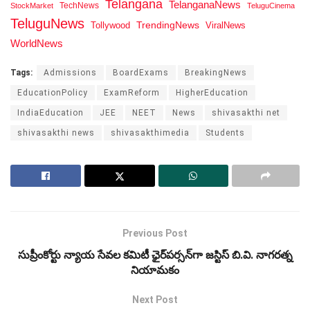
Telangana
TelanganaNews
TechNews
StockMarket
TeluguCinema
TeluguNews
Tollywood
TrendingNews
ViralNews
WorldNews
Tags:
Admissions
BoardExams
BreakingNews
EducationPolicy
ExamReform
HigherEducation
IndiaEducation
JEE
NEET
News
shivasakthi net
shivasakthi news
shivasakthimedia
Students
Previous Post
సుప్రీంకోర్టు న్యాయ సేవల కమిటీ ఛైర్‌పర్సన్‌గా జస్టిస్ బి.వి. నాగరత్న
నియామకం
Next Post