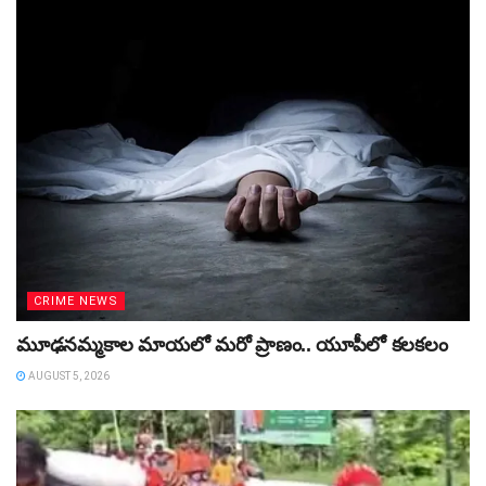
CRIME NEWS
మూఢనమ్మకాల మాయలో మరో ప్రాణం.. యూపీలో కలకలం
AUGUST 5, 2026