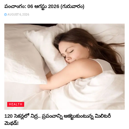
పంచాంగం: 06 ఆగస్టు 2026 (గురువారం)
AUGUST 6, 2026
HEALTH
120 సెకన్లలో నిద్ర.. ప్రపంచాన్ని ఆకట్టుకుంటున్న మిలిటరీ
మెథడ్!