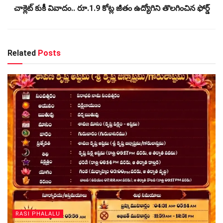
చాక్లెట్ కుకీ వివాదం.. రూ.1.9 కోట్ల జీతం ఉద్యోగిని తొలగించిన ఫోర్డ్
Related
Posts
RASI PHALALU