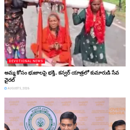
DEVOTIONAL NEWS
అమ్మ కోసం భుజాలపై భక్తి.. కన్వర్‌ యాత్రలో కుమారుడి సేవ
వైరల్
AUGUST 5, 2026