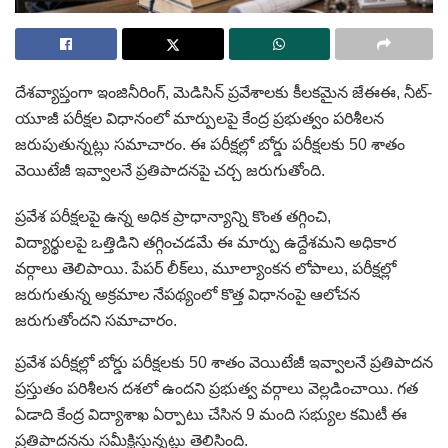
దేశవ్యాప్తంగా ఇంజినీరింగ్, మెడిసిన్ ప్రవేశాలకు కీలకమైన జేఈఈ, నీట్-
యూజీ పరీక్షల విధానంలో మార్పులపై కేంద్ర ప్రభుత్వం పరిశీలన
జరుపుతున్నట్లు సమాచారం. ఈ పరీక్షల్లో బోర్డు పరీక్షలకు 50 శాతం
వెయిటేజీ ఇవ్వాలనే ప్రతిపాదనపై చర్చ జరుగుతోంది.
ప్రవేశ పరీక్షలపై ఉన్న అధిక ప్రాధాన్యాన్ని కొంత తగ్గించి,
విద్యార్థులపై ఒత్తిడిని తగ్గించడమే ఈ మార్పు ఉద్దేశమని అధికార
వర్గాలు తెలిపాయి. పేపర్ లీక్‌లు, మూల్యాంకన లోపాలు, పరీక్షల్లో
జరుగుతున్న అక్రమాల నేపథ్యంలో కొత్త విధానంపై ఆలోచన
జరుగుతోందని సమాచారం.
ప్రవేశ పరీక్షల్లో బోర్డు పరీక్షలకు 50 శాతం వెయిటేజీ ఇవ్వాలనే ప్రతిపాదన
ప్రస్తుతం పరిశీలన దశలో ఉందని ప్రభుత్వ వర్గాలు వెల్లడించాయి. గత
ఏడాది కేంద్ర విద్యాశాఖ ఏర్పాటు చేసిన 9 మంది సభ్యుల కమిటీ ఈ
ప్రతిపాదనను సమీక్షిస్తున్నట్లు తెలిసింది.