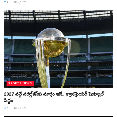
AUGUST 5, 2026
SPORTS NEWS
2027 వన్డే వరల్డ్‌కప్‌కు మార్గం ఇదే.. క్వాలిఫైయర్ షెడ్యూల్
సిద్ధం
AUGUST 5, 2026