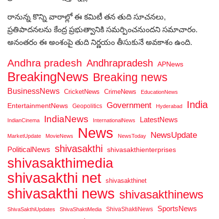
రానున్న కొన్ని వారాల్లో ఈ కమిటీ తన తుది సూచనలు,
ప్రతిపాదనలను కేంద్ర ప్రభుత్వానికి సమర్పించనుందని సమాచారం.
అనంతరం ఈ అంశంపై తుది నిర్ణయం తీసుకునే అవకాశం ఉంది.
Andhra pradesh
Andhrapradesh
APNews
BreakingNews
Breaking news
BusinessNews
CricketNews
CrimeNews
EducationNews
India
Government
EntertainmentNews
Geopolitics
Hyderabad
IndiaNews
LatestNews
IndianCinema
InternationalNews
News
NewsUpdate
MarketUpdate
MovieNews
NewsToday
shivasakthi
PoliticalNews
shivasakthienterprises
shivasakthimedia
shivasakthi net
shivasakthinet
shivasakthi news
shivasakthinews
SportsNews
ShivaShaktiNews
ShivaSakthiUpdates
ShivaShaktiMedia