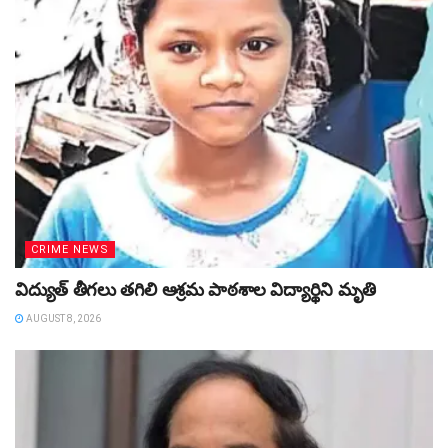
CRIME NEWS
విద్యుత్‌ తీగలు తగిలి ఆశ్రమ పాఠశాల విద్యార్థిని మృతి
AUGUST 8, 2026