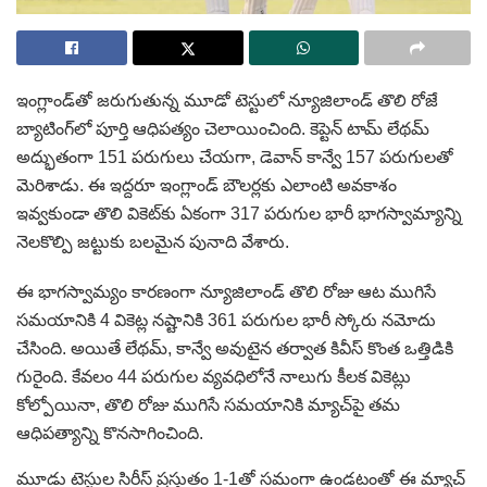
ఇంగ్లాండ్‌తో జరుగుతున్న మూడో టెస్టులో న్యూజిలాండ్ తొలి రోజే
బ్యాటింగ్‌లో పూర్తి ఆధిపత్యం చెలాయించింది. కెప్టెన్ టామ్ లేథమ్
అద్భుతంగా 151 పరుగులు చేయగా, డెవాన్ కాన్వే 157 పరుగులతో
మెరిశాడు. ఈ ఇద్దరూ ఇంగ్లాండ్ బౌలర్లకు ఎలాంటి అవకాశం
ఇవ్వకుండా తొలి వికెట్‌కు ఏకంగా 317 పరుగుల భారీ భాగస్వామ్యాన్ని
నెలకొల్పి జట్టుకు బలమైన పునాది వేశారు.
ఈ భాగస్వామ్యం కారణంగా న్యూజిలాండ్ తొలి రోజు ఆట ముగిసే
సమయానికి 4 వికెట్ల నష్టానికి 361 పరుగుల భారీ స్కోరు నమోదు
చేసింది. అయితే లేథమ్, కాన్వే అవుటైన తర్వాత కివీస్ కొంత ఒత్తిడికి
గురైంది. కేవలం 44 పరుగుల వ్యవధిలోనే నాలుగు కీలక వికెట్లు
కోల్పోయినా, తొలి రోజు ముగిసే సమయానికి మ్యాచ్‌పై తమ
ఆధిపత్యాన్ని కొనసాగించింది.
మూడు టెస్టుల సిరీస్ ప్రస్తుతం 1-1తో సమంగా ఉండటంతో ఈ మ్యాచ్