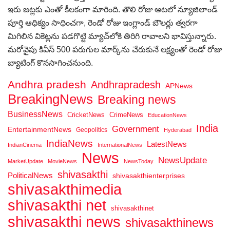
ఇరు జట్లకు ఎంతో కీలకంగా మారింది. తొలి రోజు ఆటలో న్యూజిలాండ్
పూర్తి ఆధిక్యం సాధించగా, రెండో రోజు ఇంగ్లాండ్ బౌలర్లు త్వరగా
మిగిలిన వికెట్లను పడగొట్టి మ్యాచ్‌లోకి తిరిగి రావాలని భావిస్తున్నారు.
మరోవైపు కివీస్ 500 పరుగుల మార్క్‌ను చేరుకునే లక్ష్యంతో రెండో రోజు
బ్యాటింగ్ కొనసాగించనుంది.
Andhra pradesh
Andhrapradesh
APNews
BreakingNews
Breaking news
BusinessNews
CricketNews
CrimeNews
EducationNews
India
Government
EntertainmentNews
Geopolitics
Hyderabad
IndiaNews
LatestNews
IndianCinema
InternationalNews
News
NewsUpdate
MarketUpdate
MovieNews
NewsToday
shivasakthi
PoliticalNews
shivasakthienterprises
shivasakthimedia
shivasakthi net
shivasakthinet
shivasakthi news
shivasakthinews