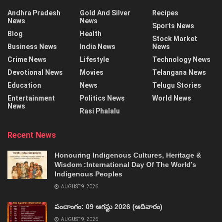
Andhra Pradesh
Gold And Silver
Recipes
News
News
Sports News
Blog
Health
Stock Market
Business News
India News
News
Crime News
Lifestyle
Technology News
Devotional News
Movies
Telangana News
Education
News
Telugu Stories
Entertainment
Politics News
World News
News
Rasi Phalalu
Recent News
Honouring Indigenous Cultures, Heritage &
Wisdom :International Day Of The World’s
Indigenous Peoples
AUGUST 9, 2026
పంచాంగం: 09 ఆగస్టు 2026 (ఆదివారం)
AUGUST 9, 2026