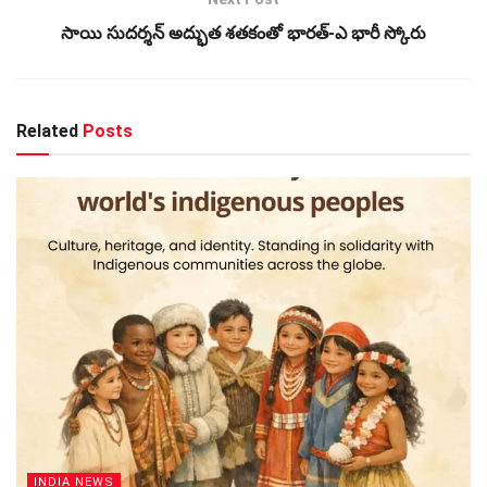
సాయి సుదర్శన్ అద్భుత శతకంతో భారత్-ఎ భారీ స్కోరు
Related
Posts
INDIA NEWS