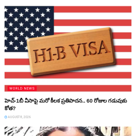
WORLD NEWS
హెచ్‌-1బీ వీసాపై మరో కీలక ప్రతిపాదన.. 60 రోజుల గడువుకు
కోత?
AUGUST 8, 2026