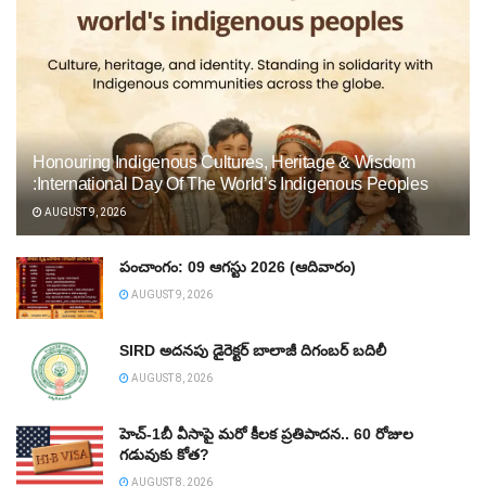
Honouring Indigenous Cultures, Heritage & Wisdom
:International Day Of The World’s Indigenous Peoples
AUGUST 9, 2026
పంచాంగం: 09 ఆగస్టు 2026 (ఆదివారం)
AUGUST 9, 2026
SIRD అదనపు డైరెక్టర్‌ బాలాజీ దిగంబర్‌ బదిలీ
AUGUST 8, 2026
హెచ్‌-1బీ వీసాపై మరో కీలక ప్రతిపాదన.. 60 రోజుల
గడువుకు కోత?
AUGUST 8, 2026