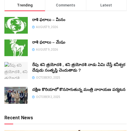
Trending
Comments
Latest
రాశి ఫలాలు – మీనం
AUGUST 9, 2026
రాశి ఫలాలు – మేషం
AUGUST 9, 2026
రేపు శని త్రయోదశి , శని త్రయోదశి నాడు ఏమి చేస్తే శనీశ్వర
దేవుడు సంతృప్తి చెందుతాడు ?
OCTOBER 3, 2025
దక్షిణ కొరియాలో కొనసాగుతున్న మంత్రి నారాయణ పర్యటన
OCTOBER 2, 2025
Recent News