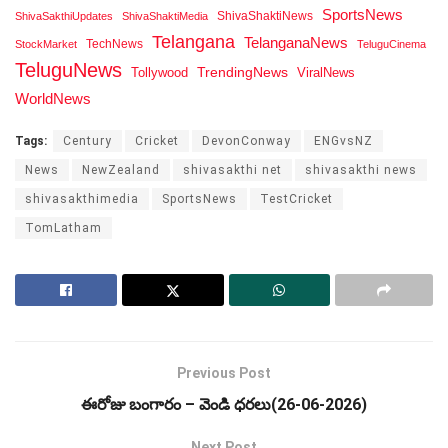
SportsNews
ShivaShaktiNews
ShivaSakthiUpdates
ShivaShaktiMedia
Telangana
TelanganaNews
TechNews
StockMarket
TeluguCinema
TeluguNews
Tollywood
TrendingNews
ViralNews
WorldNews
Tags:
Century
Cricket
DevonConway
ENGvsNZ
News
NewZealand
shivasakthi net
shivasakthi news
shivasakthimedia
SportsNews
TestCricket
TomLatham
Previous Post
ఈరోజు బంగారం – వెండి ధరలు(26-06-2026)
Next Post