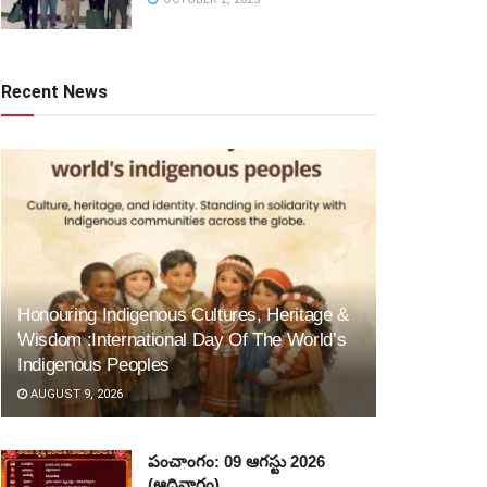
Recent News
Honouring Indigenous Cultures, Heritage &
Wisdom :International Day Of The World’s
Indigenous Peoples
AUGUST 9, 2026
పంచాంగం: 09 ఆగస్టు 2026
(ఆదివారం)