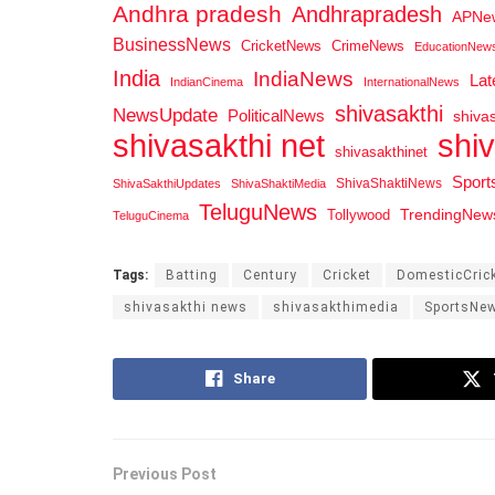
Andhra pradesh
Andhrapradesh
APNe
BusinessNews
CricketNews
CrimeNews
EducationNew
India
IndiaNews
La
IndianCinema
InternationalNews
shivasakthi
NewsUpdate
PoliticalNews
shiva
shi
shivasakthi net
shivasakthinet
Spor
ShivaShaktiNews
ShivaSakthiUpdates
ShivaShaktiMedia
TeluguNews
Tollywood
TrendingNew
TeluguCinema
Tags:
Batting
Century
Cricket
DomesticCric
shivasakthi news
shivasakthimedia
SportsNe
Share
Previous Post