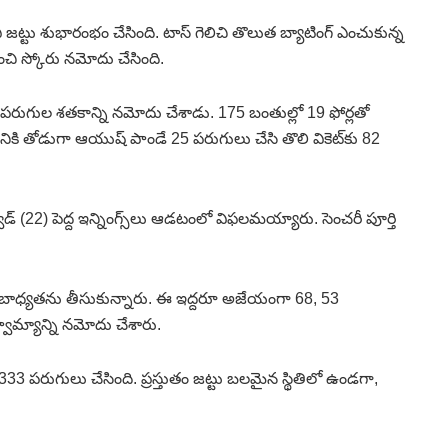
 జట్టు శుభారంభం చేసింది. టాస్ గెలిచి తొలుత బ్యాటింగ్ ఎంచుకున్న
ంచి స్కోరు నమోదు చేసింది.
రుగుల శతకాన్ని నమోదు చేశాడు. 175 బంతుల్లో 19 ఫోర్లతో
కి తోడుగా ఆయుష్ పాండే 25 పరుగులు చేసి తొలి వికెట్‌కు 82
ాడ్ (22) పెద్ద ఇన్నింగ్స్‌లు ఆడటంలో విఫలమయ్యారు. సెంచరీ పూర్తి
జట్టు బాధ్యతను తీసుకున్నారు. ఈ ఇద్దరూ అజేయంగా 68, 53
వామ్యాన్ని నమోదు చేశారు.
 333 పరుగులు చేసింది. ప్రస్తుతం జట్టు బలమైన స్థితిలో ఉండగా,