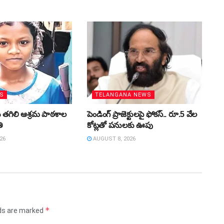
WS
TELANGANA NEWS
లు తగిలి ఆశ్రమ పాఠశాల
పెండింగ్‌ ప్రాజెక్టులపై ఫోకస్‌.. రూ.5 వేల
తి
కోట్లతో పనులకు ఊపు
26
AUGUST 8, 2026
*
lds are marked