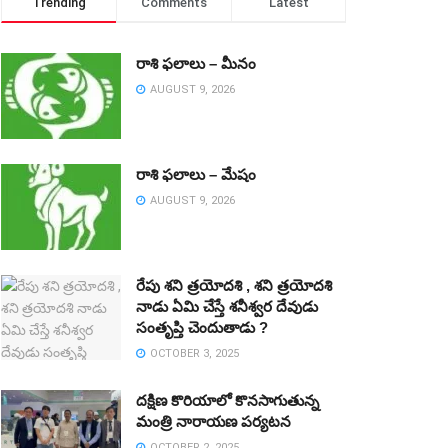
Trending
Comments
Latest
రాశి ఫలాలు – మీనం
AUGUST 9, 2026
రాశి ఫలాలు – మేషం
AUGUST 9, 2026
రేపు శని త్రయోదశి , శని త్రయోదశి
నాడు ఏమి చేస్తే శనీశ్వర దేవుడు
సంతృప్తి చెందుతాడు ?
OCTOBER 3, 2025
దక్షిణ కొరియాలో కొనసాగుతున్న
మంత్రి నారాయణ పర్యటన
OCTOBER 2, 2025