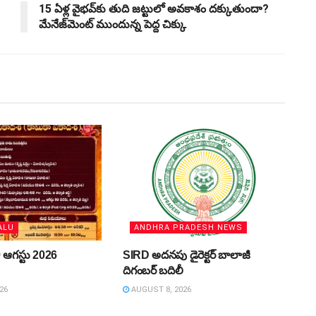
15 ఏళ్ల వైభవ్‌కు తుది జట్టులో అవకాశం దక్కుతుందా?
మేనేజ్‌మెంట్ ముందున్న పెద్ద చిక్కు
ALU
ANDHRA PRADESH NEWS
 ఆగస్టు 2026
SIRD అదనపు డైరెక్టర్‌ బాలాజీ
దిగంబర్‌ బదిలీ
26
AUGUST 8, 2026