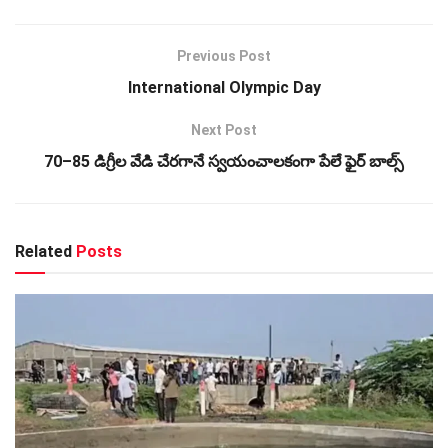
Previous Post
International Olympic Day
Next Post
70–85 డిగ్రీల వేడి చేరగానే స్వయంచాలకంగా పేలే ఫైర్ బాల్స్
Related
Posts