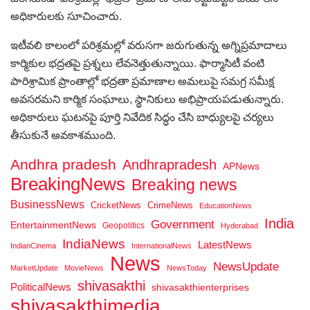
అధికారులకు సూచించారు.
ఇటీవలి కాలంలో పరిశ్రమల్లో వరుసగా జరుగుతున్న అగ్నిప్రమాదాలు
కార్మికుల భద్రతపై ప్రశ్నలు లేవనెత్తుతున్నాయి. ఫార్మాసిటీ వంటి
పారిశ్రామిక ప్రాంతాల్లో భద్రతా ప్రమాణాల అమలుపై సమగ్ర సమీక్ష
అవసరమని కార్మిక సంఘాలు, స్థానికులు అభిప్రాయపడుతున్నారు.
అధికారులు ఘటనపై పూర్తి నివేదిక సిద్ధం చేసి బాధ్యులపై చర్యలు
తీసుకునే అవకాశముంది.
Andhra pradesh
Andhrapradesh
APNews
BreakingNews
Breaking news
BusinessNews
CricketNews
CrimeNews
EducationNews
India
Government
EntertainmentNews
Geopolitics
Hyderabad
IndiaNews
LatestNews
IndianCinema
InternationalNews
News
NewsUpdate
MarketUpdate
MovieNews
NewsToday
shivasakthi
PoliticalNews
shivasakthienterprises
shivasakthimedia