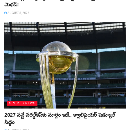
మెథడ్!
AUGUST 5, 2026
SPORTS NEWS
2027 వన్డే వరల్డ్‌కప్‌కు మార్గం ఇదే.. క్వాలిఫైయర్ షెడ్యూల్
సిద్ధం