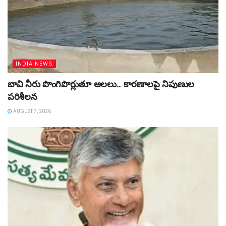
INDIA NEWS
బావి నీరు పొంగిపొర్లుతూ అలలు.. కారణాలపై నిపుణుల
పరిశీలన
AUGUST 7, 2026