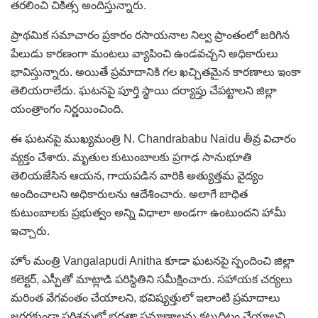
తరలించి చికిత్స అందిస్తున్నారు.
ప్రాథమిక సమాచారం ప్రకారం రసాయనాల నిల్వ ప్రాంతంలో జరిగిన
పేలుడు కారణంగా మంటలు వ్యాపించి ఉండవచ్చని అధికారులు
భావిస్తున్నారు. అయితే ప్రమాదానికి గల ఖచ్చితమైన కారణాలు ఇంకా
తెలియరాలేదు. ఘటనపై పూర్తి స్థాయి దర్యాప్తు చేపట్టాలని జిల్లా
యంత్రాంగం నిర్ణయించింది.
ఈ ఘటనపై ముఖ్యమంత్రి N. Chandrababu Naidu తీవ్ర విచారం
వ్యక్తం చేశారు. మృతుల కుటుంబాలకు ప్రగాఢ సానుభూతి
తెలియజేసిన ఆయన, గాయపడిన వారికి అత్యుత్తమ వైద్యం
అందించాలని అధికారులను ఆదేశించారు. అలాగే బాధిత
కుటుంబాలకు ప్రభుత్వం అన్ని విధాలా అండగా ఉంటుందని హామీ
ఇచ్చారు.
హోం మంత్రి Vangalapudi Anitha కూడా ఘటనపై స్పందించి జిల్లా
కలెక్టర్, ఎస్పీతో మాట్లాడి పరిస్థితిని సమీక్షించారు. సహాయక చర్యలు
మరింత వేగవంతం చేయాలని, భవిష్యత్తులో ఇలాంటి ప్రమాదాలు
జరగకుండా పరిశ్రమల్లో భద్రతా ప్రమాణాలను కట్టుదిట్టం చేయాలని