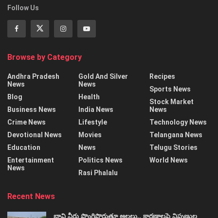
Follow Us
Browse by Category
Andhra Pradesh
Gold And Silver
Recipes
News
News
Sports News
Blog
Health
Stock Market
Business News
India News
News
Crime News
Lifestyle
Technology News
Devotional News
Movies
Telangana News
Education
News
Telugu Stories
Entertainment
Politics News
World News
News
Rasi Phalalu
Recent News
బావి నీరు పొంగిపొర్లుతూ అలలు.. కారణాలపై నిపుణుల