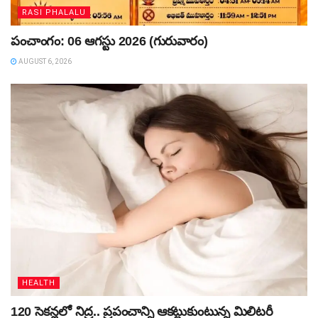
RASI PHALALU
పంచాంగం: 06 ఆగస్టు 2026 (గురువారం)
AUGUST 6, 2026
HEALTH
120 సెకన్లలో నిద్ర.. ప్రపంచాన్ని ఆకట్టుకుంటున్న మిలిటరీ