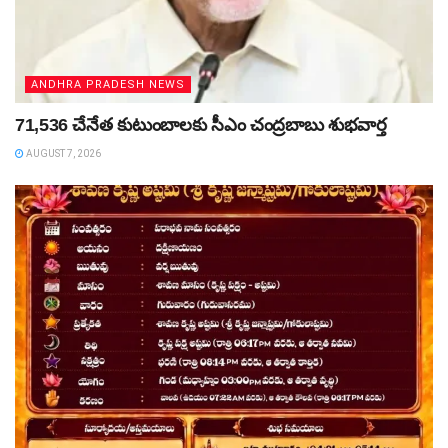
ANDHRA PRADESH NEWS
71,536 చేనేత కుటుంబాలకు సీఎం చంద్రబాబు శుభవార్త
AUGUST 7, 2026