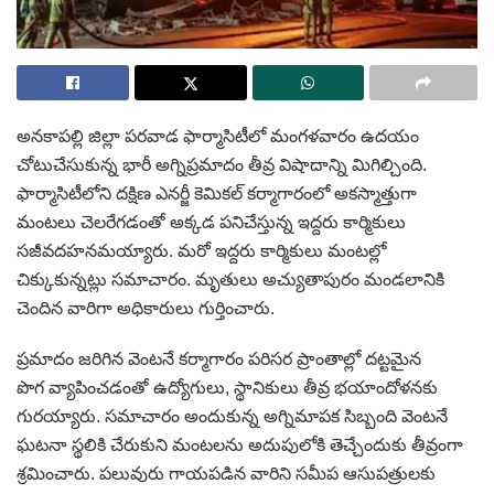
అనకాపల్లి జిల్లా పరవాడ ఫార్మాసిటీలో మంగళవారం ఉదయం
చోటుచేసుకున్న భారీ అగ్నిప్రమాదం తీవ్ర విషాదాన్ని మిగిల్చింది.
ఫార్మాసిటీలోని దక్షిణ ఎనర్జీ కెమికల్‌ కర్మాగారంలో అకస్మాత్తుగా
మంటలు చెలరేగడంతో అక్కడ పనిచేస్తున్న ఇద్దరు కార్మికులు
సజీవదహనమయ్యారు. మరో ఇద్దరు కార్మికులు మంటల్లో
చిక్కుకున్నట్లు సమాచారం. మృతులు అచ్యుతాపురం మండలానికి
చెందిన వారిగా అధికారులు గుర్తించారు.
ప్రమాదం జరిగిన వెంటనే కర్మాగారం పరిసర ప్రాంతాల్లో దట్టమైన
పొగ వ్యాపించడంతో ఉద్యోగులు, స్థానికులు తీవ్ర భయాందోళనకు
గురయ్యారు. సమాచారం అందుకున్న అగ్నిమాపక సిబ్బంది వెంటనే
ఘటనా స్థలికి చేరుకుని మంటలను అదుపులోకి తెచ్చేందుకు తీవ్రంగా
శ్రమించారు. పలువురు గాయపడిన వారిని సమీప ఆసుపత్రులకు