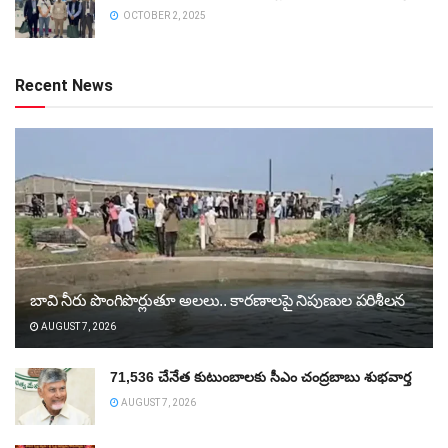
OCTOBER 2, 2025
Recent News
బావి నీరు పొంగిపొర్లుతూ అలలు.. కారణాలపై నిపుణుల పరిశీలన
AUGUST 7, 2026
71,536 చేనేత కుటుంబాలకు సీఎం చంద్రబాబు శుభవార్త
AUGUST 7, 2026