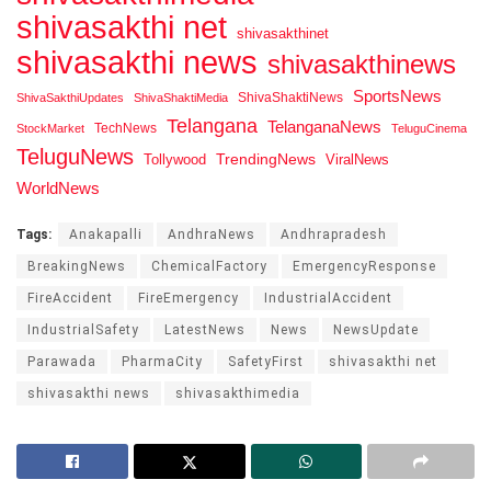
shivasakthi net
shivasakthinet
shivasakthi news
shivasakthinews
SportsNews
ShivaShaktiNews
ShivaSakthiUpdates
ShivaShaktiMedia
Telangana
TelanganaNews
TechNews
StockMarket
TeluguCinema
TeluguNews
Tollywood
TrendingNews
ViralNews
WorldNews
Tags:
Anakapalli
AndhraNews
Andhrapradesh
BreakingNews
ChemicalFactory
EmergencyResponse
FireAccident
FireEmergency
IndustrialAccident
IndustrialSafety
LatestNews
News
NewsUpdate
Parawada
PharmaCity
SafetyFirst
shivasakthi net
shivasakthi news
shivasakthimedia