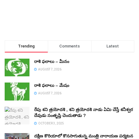
Trending
Comments
Latest
రాశి ఫలాలు – మీనం
AUGUST 7, 2026
రాశి ఫలాలు – మేషం
AUGUST 7, 2026
రేపు శని త్రయోదశి , శని త్రయోదశి నాడు ఏమి చేస్తే శనీశ్వర
దేవుడు సంతృప్తి చెందుతాడు ?
OCTOBER 3, 2025
దక్షిణ కొరియాలో కొనసాగుతున్న మంత్రి నారాయణ పర్యటన