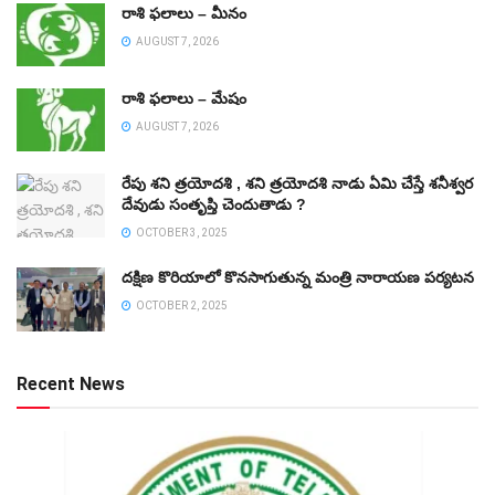
రాశి ఫలాలు – మీనం
AUGUST 7, 2026
రాశి ఫలాలు – మేషం
AUGUST 7, 2026
రేపు శని త్రయోదశి , శని త్రయోదశి నాడు ఏమి చేస్తే శనీశ్వర
దేవుడు సంతృప్తి చెందుతాడు ?
OCTOBER 3, 2025
దక్షిణ కొరియాలో కొనసాగుతున్న మంత్రి నారాయణ పర్యటన
OCTOBER 2, 2025
Recent News