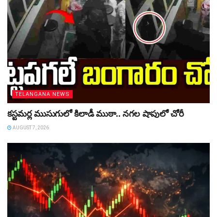
TELANGANA NEWS
కస్టమర్ల ముసుగులో కిలాడీ ముఠా.. నగల షాపులో చోరీ
AUGUST 7, 2026