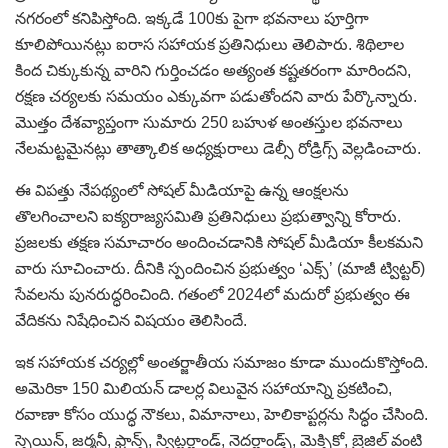
నగరంలో కనిపిస్తోంది. ఇక్కడే 100కు పైగా భవనాలు పూర్తిగా
కూలిపోయినట్లు ఐరాస సహాయక ప్రతినిధులు తెలిపారు. శిథిలాల
కింద చిక్కుకున్న వారిని గుర్తించడం అత్యంత కష్టతరంగా మారిందని,
రక్షణ చర్యలకు సమయం ఎక్కువగా పడుతోందని వారు పేర్కొన్నారు.
మొత్తం దేశవ్యాప్తంగా సుమారు 250 బహుళ అంతస్తుల భవనాలు
నేలమట్టమైనట్లు తాత్కాలిక అధ్యక్షురాలు డెల్సీ రోడ్రిగ్స్‌ వెల్లడించారు.
ఈ విపత్తు నేపథ్యంలో సోషల్‌ మీడియాపై ఉన్న ఆంక్షలను
తొలగించాలని ఐక్యరాజ్యసమితి ప్రతినిధులు ప్రభుత్వాన్ని కోరారు.
ప్రజలకు తక్షణ సమాచారం అందించడానికి సోషల్ మీడియా కీలకమని
వారు సూచించారు. దీనికి స్పందించిన ప్రభుత్వం ‘ఎక్స్’ (మాజీ ట్విట్టర్)
సేవలను పునరుద్ధరించింది. గతంలో 2024లో మదురో ప్రభుత్వం ఈ
వేదికను నిషేధించిన విషయం తెలిసిందే.
ఇక సహాయక చర్యల్లో అంతర్జాతీయ సమాజం కూడా ముందుకొస్తోంది.
అమెరికా 150 మిలియన్ డాలర్ల విలువైన సహాయాన్ని ప్రకటించి,
రవాణా కోసం యుద్ధ నౌకలు, విమానాలు, హెలికాప్టర్లను సిద్ధం చేసింది.
స్పెయిన్, జర్మనీ, ఫ్రాన్స్, స్విట్జర్లాండ్, నెదర్లాండ్స్, మెక్సికో, బ్రెజిల్ వంటి