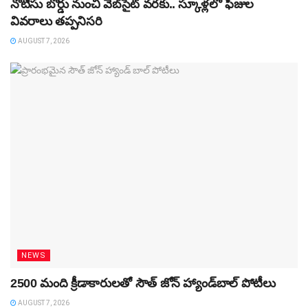
నోటీసు బోర్డు నుంచి వెబ్‌సైట్‌ వరకు.. స్కూళ్లలో ఫీజుల
వివరాలు తప్పనిసరి
AUGUST 7, 2026
NEWS
2500 మంది క్రీడాకారులతో సౌత్‌ జోన్‌ హ్యాండ్‌బాల్‌ పోటీలు
AUGUST 7, 2026