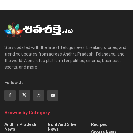
Stay updated with the latest Telugu news, breaking stories, and
trending updates from across Andhra Pradesh, Telangana, and
the world. A one-stop platform for politics, cinema, business,
sports, and more
Follow Us
Browse by Category
Andhra Pradesh
Gold And Silver
Recipes
News
News
Sports News