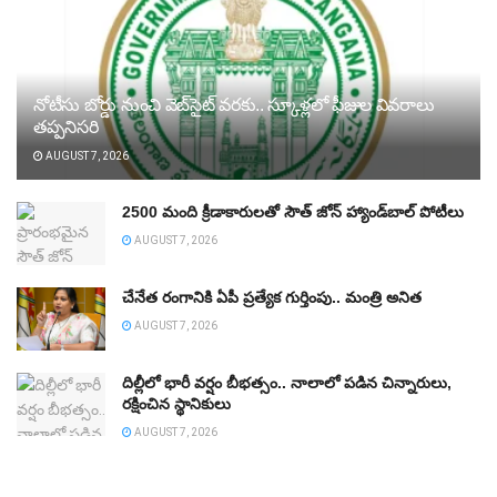
నోటీసు బోర్డు నుంచి వెబ్‌సైట్‌ వరకు.. స్కూళ్లలో ఫీజుల వివరాలు
తప్పనిసరి
AUGUST 7, 2026
2500 మంది క్రీడాకారులతో సౌత్‌ జోన్‌ హ్యాండ్‌బాల్‌ పోటీలు
AUGUST 7, 2026
చేనేత రంగానికి ఏపీ ప్రత్యేక గుర్తింపు.. మంత్రి అనిత
AUGUST 7, 2026
దిల్లీలో భారీ వర్షం బీభత్సం.. నాలాలో పడిన చిన్నారులు,
రక్షించిన స్థానికులు
AUGUST 7, 2026