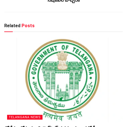
నిపుణుల హెచ్చరిక
Related
Posts
TELANGANA NEWS