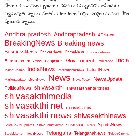
దేశాలు కూడా వైద్య బృందాలు, సహాయక సిబ్బందిని పంపేందుకు
సిద్ధమవుతున్నాయి. దీంతో వెనెజువెలాలో రక్షణ చర్యలు మరింత వేగం
పుంజుకున్నాయి.
Andhra pradesh
Andhrapradesh
APNews
BreakingNews
Breaking news
BusinessNews
CricketNews
CrimeNews
EducationNews
India
Government
EntertainmentNews
Geopolitics
Hyderabad
IndiaNews
LatestNews
IndianCinema
InternationalNews
News
NewsUpdate
MarketUpdate
MovieNews
NewsToday
shivasakthi
PoliticalNews
shivasakthienterprises
shivasakthimedia
shivasakthi net
shivasakthinet
shivasakthi news
shivasakthinews
SportsNews
ShivaShaktiNews
ShivaSakthiUpdates
ShivaShaktiMedia
Telangana
TelanganaNews
TechNews
StockMarket
TeluguCinema