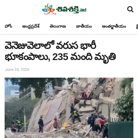
హోం
ఆంధ్రప్రదేశ్
తెలంగాణ
జాతీయం
అంతర్జాతీయం
క
వెనెజువెలాలో వరుస భారీ
భూకంపాలు, 235 మంది మృతి
June 26, 2026