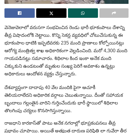
వెనెజువెలాలో వరుసగా సంభవించిన రెండు భారీ భూకంపాలు దేశాన్ని
తీవ్ర విషాదంలోకి నెట్టాయి. కొన్ని సెకన్ల వ్యవధిలో చోటుచేసుకున్న ఈ
భూకంపాల ధాటికి ఇప్పటివరకు 235 మంది ప్రాణాలు కోల్పోయినట్లు
ఆరోగ్య మంత్రిత్వ శాఖ అధికారికంగా వెల్లడించింది. మరో 4,300 మంది
గాయపడినట్లు సమాచారం. శిథిలాల కింద ఇంకా అనేక మంది
చిక్కుకుని ఉండటంతో మృతుల సంఖ్య పెరిగే అవకాశం ఉన్నట్లు
అధికారులు ఆందోళన వ్యక్తం చేస్తున్నారు.
దేశవ్యాప్తంగా దాదాపు 40 వేల మందికి పైగా ఆచూకీ
తెలియరాలేదని అధికారిక వర్గాలు చెబుతున్నాయి. దీంతో సహాయక
బృందాలు గల్లంతైన వారిని గుర్తించేందుకు భారీ స్థాయిలో శిథిలాల
తొలగింపు చర్యలు కొనసాగిస్తున్నాయి.
రాజధాని కారకాస్‌తో పాటు అనేక నగరాల్లో భూప్రకంపనలు తీవ్ర
ప్రభావం చూపాయి. అయితే అత్యంత దారుణ పరిస్థితి లా గువేరా తీర