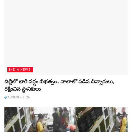
INDIA NEWS
దిల్లీలో భారీ వర్షం బీభత్సం.. నాలాలో పడిన చిన్నారులు,
రక్షించిన స్థానికులు
AUGUST 7, 2026