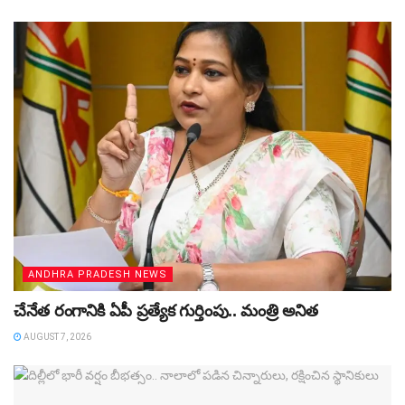
ANDHRA PRADESH NEWS
చేనేత రంగానికి ఏపీ ప్రత్యేక గుర్తింపు.. మంత్రి అనిత
AUGUST 7, 2026