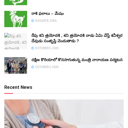
రాశి ఫలాలు – మేషం
AUGUST 8, 2026
రేపు శని త్రయోదశి , శని త్రయోదశి నాడు ఏమి చేస్తే శనీశ్వర
దేవుడు సంతృప్తి చెందుతాడు ?
OCTOBER 3, 2025
దక్షిణ కొరియాలో కొనసాగుతున్న మంత్రి నారాయణ పర్యటన
OCTOBER 2, 2025
Recent News