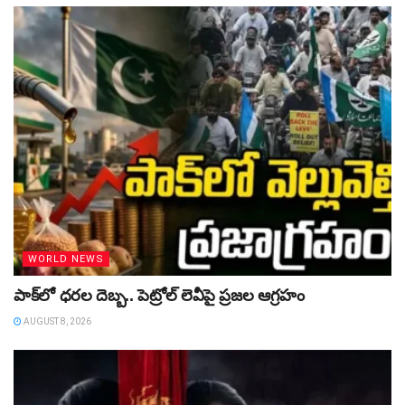
WORLD NEWS
పాక్‌లో ధరల దెబ్బ.. పెట్రోల్‌ లెవీపై ప్రజల ఆగ్రహం
AUGUST 8, 2026