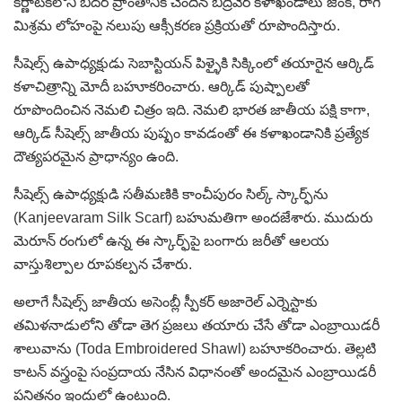
కర్ణాటకలోని బీదర్‌ ప్రాంతానికి చెందిన బిద్రీవేర్ కళాఖండాలు జింక్, రాగి
మిశ్రమ లోహంపై నలుపు ఆక్సీకరణ ప్రక్రియతో రూపొందిస్తారు.
సీషెల్స్‌ ఉపాధ్యక్షుడు సెబాస్టియన్ పిళ్ళైకి సిక్కింలో తయారైన ఆర్కిడ్
కళాచిత్రాన్ని మోదీ బహూకరించారు. ఆర్కిడ్ పుష్పాలతో
రూపొందించిన నెమలి చిత్రం ఇది. నెమలి భారత జాతీయ పక్షి కాగా,
ఆర్కిడ్ సీషెల్స్ జాతీయ పుష్పం కావడంతో ఈ కళాఖండానికి ప్రత్యేక
దౌత్యపరమైన ప్రాధాన్యం ఉంది.
సీషెల్స్‌ ఉపాధ్యక్షుడి సతీమణికి కాంచీపురం సిల్క్ స్కార్ఫ్‌ను
(Kanjeevaram Silk Scarf) బహుమతిగా అందజేశారు. ముదురు
మెరూన్ రంగులో ఉన్న ఈ స్కార్ఫ్‌పై బంగారు జరీతో ఆలయ
వాస్తుశిల్పాల రూపకల్పన చేశారు.
అలాగే సీషెల్స్‌ జాతీయ అసెంబ్లీ స్పీకర్ అజారెల్ ఎర్నెస్టాకు
తమిళనాడులోని తోడా తెగ ప్రజలు తయారు చేసే తోడా ఎంబ్రాయిడరీ
శాలువాను (Toda Embroidered Shawl) బహూకరించారు. తెల్లటి
కాటన్ వస్త్రంపై సంప్రదాయ నేసిన విధానంతో అందమైన ఎంబ్రాయిడరీ
పనితనం ఇందులో ఉంటుంది.