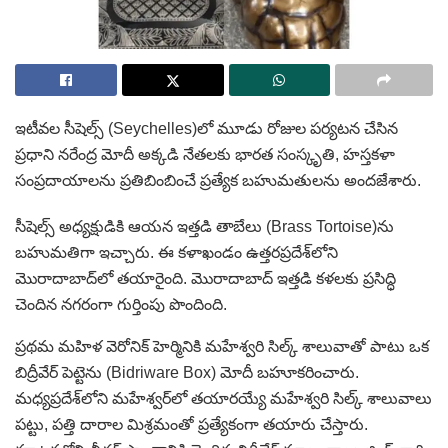
ఇటీవల సీషెల్స్‌ (Seychelles)లో మూడు రోజుల పర్యటన చేసిన
ప్రధాని నరేంద్ర మోదీ అక్కడి నేతలకు భారత సంస్కృతి, హస్తకళా
సంప్రదాయాలను ప్రతిబింబించే ప్రత్యేక బహుమతులను అందజేశారు.
సీషెల్స్‌ అధ్యక్షుడికి ఆయన ఇత్తడి తాబేలు (Brass Tortoise)ను
బహుమతిగా ఇచ్చారు. ఈ కళాఖండం ఉత్తరప్రదేశ్‌లోని
మొరాదాబాద్‌లో తయారైంది. మొరాదాబాద్‌ ఇత్తడి కళలకు ప్రసిద్ధి
చెందిన నగరంగా గుర్తింపు పొందింది.
ప్రథమ మహిళ వెరోనిక్ హెర్మినికి మహేశ్వరి సిల్క్ శాలువాతో పాటు ఒక
బిద్రీవేర్ పెట్టెను (Bidriware Box) మోదీ బహూకరించారు.
మధ్యప్రదేశ్‌లోని మహేశ్వర్‌లో తయారయ్యే మహేశ్వరి సిల్క్ శాలువాలు
పట్టు, పత్తి దారాల మిశ్రమంతో ప్రత్యేకంగా తయారు చేస్తారు.