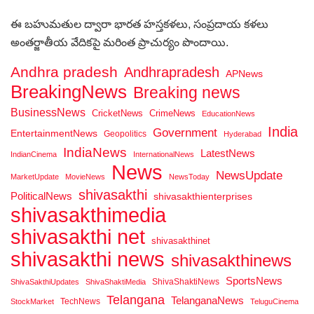
ఈ బహుమతుల ద్వారా భారత హస్తకళలు, సంప్రదాయ కళలు
అంతర్జాతీయ వేదికపై మరింత ప్రాచుర్యం పొందాయి.
Andhra pradesh
Andhrapradesh
APNews
BreakingNews
Breaking news
BusinessNews
CricketNews
CrimeNews
EducationNews
India
Government
EntertainmentNews
Geopolitics
Hyderabad
IndiaNews
LatestNews
IndianCinema
InternationalNews
News
NewsUpdate
MarketUpdate
MovieNews
NewsToday
shivasakthi
PoliticalNews
shivasakthienterprises
shivasakthimedia
shivasakthi net
shivasakthinet
shivasakthi news
shivasakthinews
SportsNews
ShivaShaktiNews
ShivaSakthiUpdates
ShivaShaktiMedia
Telangana
TelanganaNews
TechNews
StockMarket
TeluguCinema