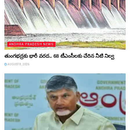
ANDHRA PRADESH NEWS
తుంగభద్రకు భారీ వరద.. 68 టీఎంసీలకు చేరిన నీటి నిల్వ
AUGUST 8, 2026