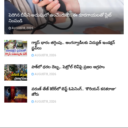
పెరిగిన బీపీని అదుపులో ఉంచేందుకు.. ఈ కూరగాయలతో ప్లేట్‌
నింపండి
AUGUST 8, 2026
గ్యాస్‌ భారం తగ్గింపు.. అంగన్వాడీలకు విద్యుత్‌ ఇండక్షన్‌
స్టవ్‌లు
AUGUST 8, 2026
పాక్‌లో ధరల దెబ్బ.. పెట్రోల్‌ లెవీపై ప్రజల ఆగ్రహం
AUGUST 8, 2026
వరుణ్‌ తేజ్‌ కెరీర్‌లో బెస్ట్‌ ఓపెనింగ్‌.. ‘కొరియన్‌ కనకరాజు’
జోరు
AUGUST 8, 2026