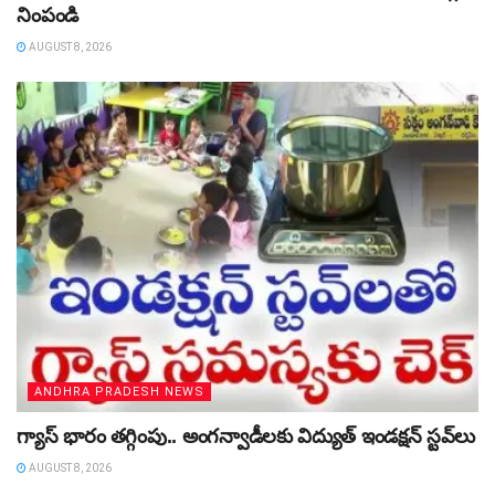
నింపండి
AUGUST 8, 2026
ANDHRA PRADESH NEWS
గ్యాస్‌ భారం తగ్గింపు.. అంగన్వాడీలకు విద్యుత్‌ ఇండక్షన్‌ స్టవ్‌లు
AUGUST 8, 2026