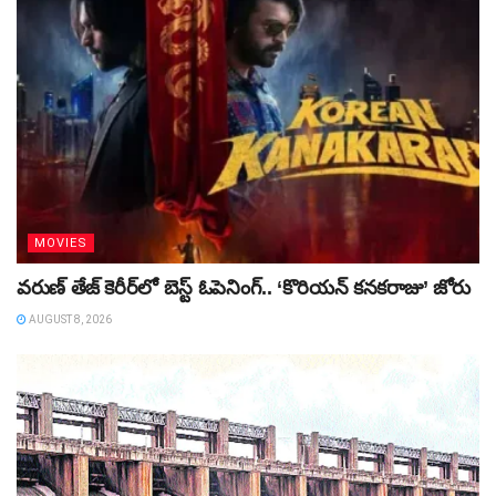
MOVIES
వరుణ్‌ తేజ్‌ కెరీర్‌లో బెస్ట్‌ ఓపెనింగ్‌.. ‘కొరియన్‌ కనకరాజు’ జోరు
AUGUST 8, 2026