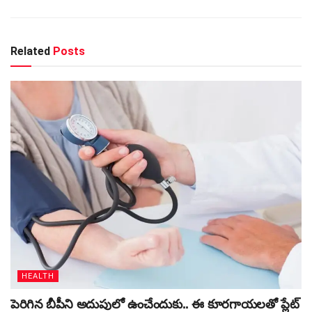
Related
Posts
HEALTH
పెరిగిన బీపీని అదుపులో ఉంచేందుకు.. ఈ కూరగాయలతో ప్లేట్‌