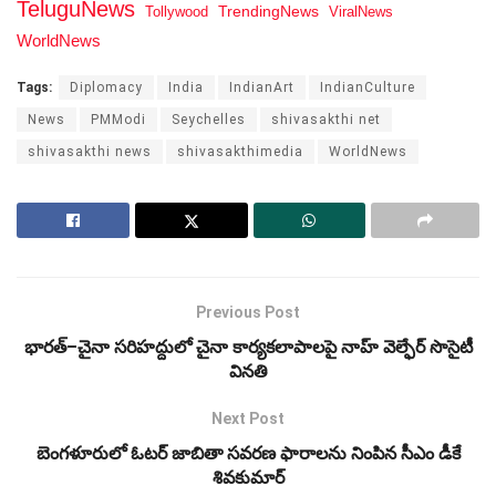
TeluguNews
Tollywood
TrendingNews
ViralNews
WorldNews
Tags:
Diplomacy
India
IndianArt
IndianCulture
News
PMModi
Seychelles
shivasakthi net
shivasakthi news
shivasakthimedia
WorldNews
Previous Post
భారత్–చైనా సరిహద్దులో చైనా కార్యకలాపాలపై నాహ్‌ వెల్ఫేర్ సొసైటీ
వినతి
Next Post
బెంగళూరులో ఓటర్‌ జాబితా సవరణ ఫారాలను నింపిన సీఎం డీకే
శివకుమార్