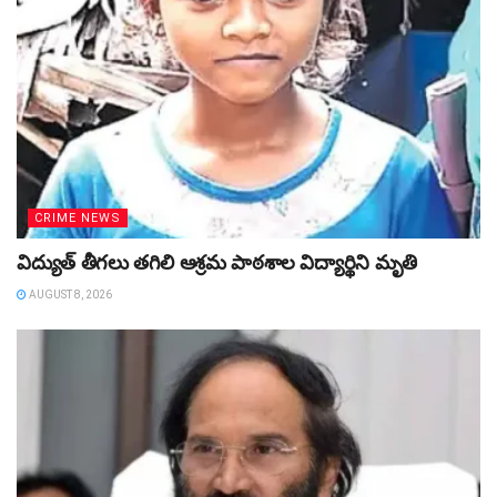
CRIME NEWS
విద్యుత్‌ తీగలు తగిలి ఆశ్రమ పాఠశాల విద్యార్థిని మృతి
AUGUST 8, 2026