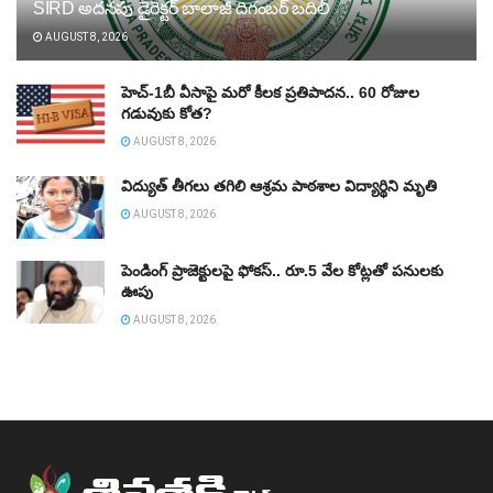
SIRD అదనపు డైరెక్టర్‌ బాలాజీ దిగంబర్‌ బదిలీ
AUGUST 8, 2026
హెచ్‌-1బీ వీసాపై మరో కీలక ప్రతిపాదన.. 60 రోజుల
గడువుకు కోత?
AUGUST 8, 2026
విద్యుత్‌ తీగలు తగిలి ఆశ్రమ పాఠశాల విద్యార్థిని మృతి
AUGUST 8, 2026
పెండింగ్‌ ప్రాజెక్టులపై ఫోకస్‌.. రూ.5 వేల కోట్లతో పనులకు
ఊపు
AUGUST 8, 2026