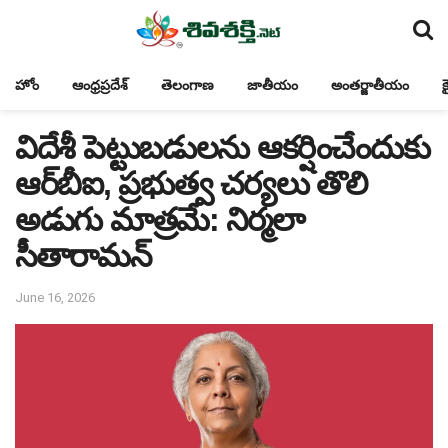
హోం
ఆంధ్రప్రదేశ్
తెలంగాణ
జాతీయం
అంతర్జాతీయం
క
విదేశీ పెట్టుబడులను ఆకర్షించేందుకు
ఆర్‌బీఐ, ప్రభుత్వ చర్యలు తొలి
అడుగు మాత్రమే: నిర్మలా
సీతారామన్
June 16, 2026