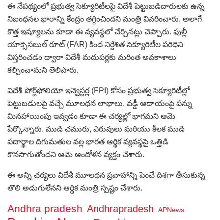
ఈ నేపథ్యంలో ప్రభుత్వ సెక్యూరిటీలపై విదేశీ పెట్టుబడిదారులకు ఉన్న
నిబంధనల భారాన్ని కేంద్రం తగ్గించిందని మంత్రి వివరించారు. అలాగే
కొత్త ఇష్యూలను కూడా ఈ వ్యవస్థలో చేర్చినట్లు చెప్పారు. ఫుల్లీ
యాక్సెసబుల్ రూట్ (FAR) కింద నిర్దేశిత సెక్యూరిటీల పరిధిని
విస్తరించడం ద్వారా విదేశీ మదుపర్లకు మరింత అవకాశాలు
కల్పించామని తెలిపారు.
విదేశీ పోర్ట్‌ఫోలియో ఇన్వెస్టర్ల (FPI) కోసం ప్రభుత్వ సెక్యూరిటీల్లో
పెట్టుబడులపై వచ్చే మూలధన లాభాలు, వడ్డీ ఆదాయంపై పన్ను
మినహాయింపు ఇవ్వడం కూడా ఈ చర్యల్లో భాగమని ఆమె
పేర్కొన్నారు. ముడి చమురు, ఎరువులు మరియు కీలక ముడి
పదార్థాల దిగుమతుల వల్ల భారత ఆర్థిక వ్యవస్థపై ఒత్తిడి
కొనసాగుతోందని ఆమె ఆందోళన వ్యక్తం చేశారు.
ఈ అన్ని చర్యలు విదేశీ మూలధన ప్రవాహాన్ని పెంచే దిశగా తీసుకున్న
తొలి అడుగులేనని ఆర్థిక మంత్రి స్పష్టం చేశారు.
Andhra pradesh
Andhrapradesh
APNews