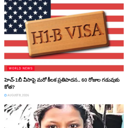
WORLD NEWS
హెచ్‌-1బీ వీసాపై మరో కీలక ప్రతిపాదన.. 60 రోజుల గడువుకు
కోత?
AUGUST 8, 2026