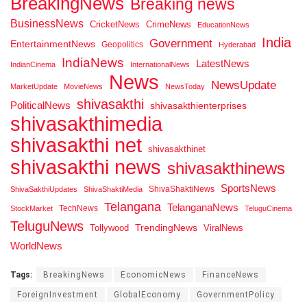
BreakingNews
Breaking news
BusinessNews
CricketNews
CrimeNews
EducationNews
India
Government
EntertainmentNews
Geopolitics
Hyderabad
IndiaNews
LatestNews
IndianCinema
InternationalNews
News
NewsUpdate
MarketUpdate
MovieNews
NewsToday
shivasakthi
PoliticalNews
shivasakthienterprises
shivasakthimedia
shivasakthi net
shivasakthinet
shivasakthi news
shivasakthinews
SportsNews
ShivaShaktiNews
ShivaSakthiUpdates
ShivaShaktiMedia
Telangana
TelanganaNews
TechNews
StockMarket
TeluguCinema
TeluguNews
Tollywood
TrendingNews
ViralNews
WorldNews
Tags:
BreakingNews
EconomicNews
FinanceNews
ForeignInvestment
GlobalEconomy
GovernmentPolicy