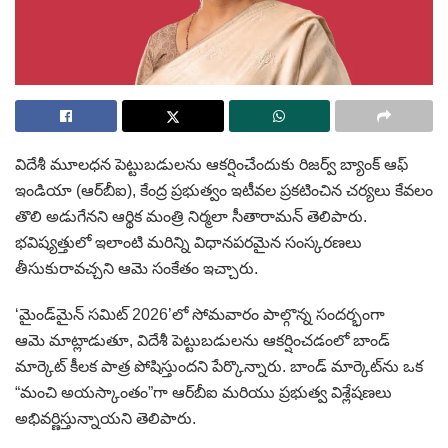
విదేశీ మూలధన పెట్టుబడులను ఆకర్షించేందుకు రిజర్వ్ బ్యాంక్ ఆఫ్
ఇండియా (ఆర్‌బీఐ), కేంద్ర ప్రభుత్వం ఇటీవల ప్రకటించిన చర్యలు కేవలం
తొలి అడుగేనని ఆర్థిక మంత్రి నిర్మలా సీతారామన్ తెలిపారు.
భవిష్యత్తులో ఇలాంటి మరిన్ని విధానపరమైన సంస్కరణలు
తీసుకురావచ్చని ఆమె సంకేతం ఇచ్చారు.
‘మైండ్‌మైన్ సమిట్ 2026’లో సోమవారం పాల్గొన్న సందర్భంగా
ఆమె మాట్లాడుతూ, విదేశీ పెట్టుబడులను ఆకర్షించడంలో బాండ్
మార్కెట్ కీలక పాత్ర పోషిస్తుందని పేర్కొన్నారు. బాండ్ మార్కెట్‌ను ఒక
“మంచి అయస్కాంతం”గా ఆర్‌బీఐ మరియు ప్రభుత్వ విశ్లేషణలు
అభివర్ణిస్తున్నాయని తెలిపారు.