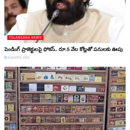
TELANGANA NEWS
పెండింగ్‌ ప్రాజెక్టులపై ఫోకస్‌.. రూ.5 వేల కోట్లతో పనులకు ఊపు
AUGUST 8, 2026