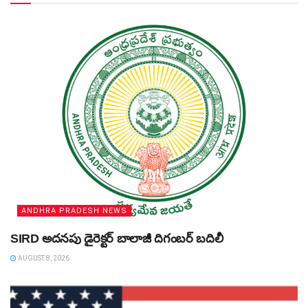
ANDHRA PRADESH NEWS
SIRD అదనపు డైరెక్టర్‌ బాలాజీ దిగంబర్‌ బదిలీ
AUGUST 8, 2026