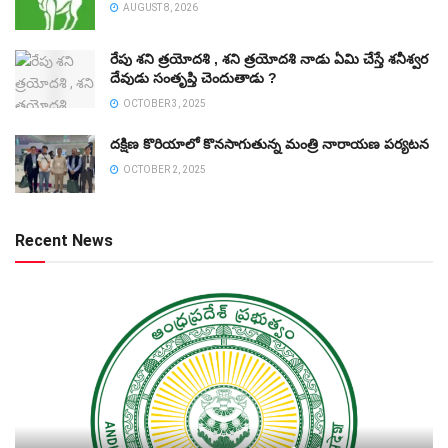
AUGUST 8, 2026
రేపు శని త్రయోదశి , శని త్రయోదశి నాడు ఏమి చేస్తే శనీశ్వర
దేవుడు సంతృప్తి చెందుతాడు ?
OCTOBER 3, 2025
దక్షిణ కొరియాలో కొనసాగుతున్న మంత్రి నారాయణ పర్యటన
OCTOBER 2, 2025
Recent News