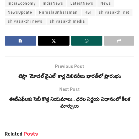
IndiaEconomy
IndiaNews
LatestNews
News
NewsUpdate
NirmalaSitharaman
RBI
shivasakthi net
shivasakthi news
shivasakthimedia
Previous Post
టెస్లా ‘మోడల్ వైఎల్’ కార్ల డెలివరీలు భారత్‌లో ప్రారంభం
Next Post
ఈటీఎఫ్‌లకు సెబీ కొత్త నియమాలు.. ధరల నిర్ణయ విధానంలో కీలక
మార్పులు
Related
Posts