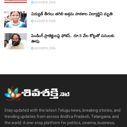
AUGUST 8, 2026
విద్యుత్‌ తీగలు తగిలి ఆశ్రమ పాఠశాల విద్యార్థిని మృతి
AUGUST 8, 2026
పెండింగ్‌ ప్రాజెక్టులపై ఫోకస్‌.. రూ.5 వేల కోట్లతో పనులకు
ఊపు
AUGUST 8, 2026
Stay updated with the latest Telugu news, breaking stories, and
trending updates from across Andhra Pradesh, Telangana, and
the world. A one-stop platform for politics, cinema, business,