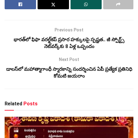
Previous Post
భారత్‌లో ఫిఫా వరల్డ్‌కప్ ప్రసార హక్కులపై స్పష్టత.. జీ స్పోర్ట్స్
నెట్‌వర్క్‌కు 8 ఏళ్ల ఒప్పందం
Next Post
డాలస్‌లో మహాత్మాగాంధీ స్మారకాన్ని సందర్శించిన ఏపీ ప్రత్యేక ప్రతినిధి
కోమటి జయరాం
Related
Posts