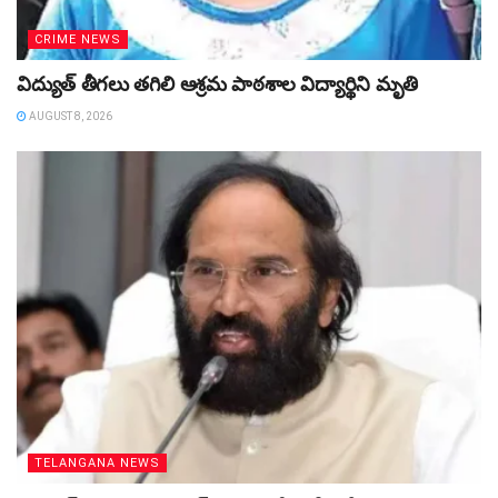
CRIME NEWS
విద్యుత్‌ తీగలు తగిలి ఆశ్రమ పాఠశాల విద్యార్థిని మృతి
AUGUST 8, 2026
TELANGANA NEWS