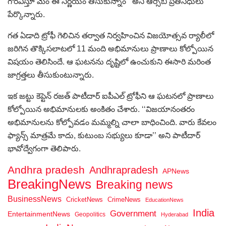
గౌరవిస్తూ మేం ఈ నిర్ణయం తీసుకున్నాం’’ అని ఆర్సీబీ ప్రతినిధులు
పేర్కొన్నారు.
గత ఏడాది ట్రోఫీ గెలిచిన తర్వాత నిర్వహించిన విజయోత్సవ ర్యాలీలో
జరిగిన తొక్కిసలాటలో 11 మంది అభిమానులు ప్రాణాలు కోల్పోయిన
విషయం తెలిసిందే. ఆ ఘటనను దృష్టిలో ఉంచుకుని ఈసారి మరింత
జాగ్రత్తలు తీసుకుంటున్నారు.
ఇక జట్టు కెప్టెన్ రజత్ పాటీదార్ ఐపీఎల్ ట్రోఫీని ఆ ఘటనలో ప్రాణాలు
కోల్పోయిన అభిమానులకు అంకితం చేశారు. ‘‘విజయానంతరం
అభిమానులను కోల్పోవడం మమ్మల్ని చాలా బాధించింది. వారు కేవలం
ఫ్యాన్స్ మాత్రమే కాదు, కుటుంబ సభ్యులు కూడా’’ అని పాటీదార్
భావోద్వేగంగా తెలిపారు.
Andhra pradesh
Andhrapradesh
APNews
BreakingNews
Breaking news
BusinessNews
CricketNews
CrimeNews
EducationNews
India
Government
EntertainmentNews
Geopolitics
Hyderabad