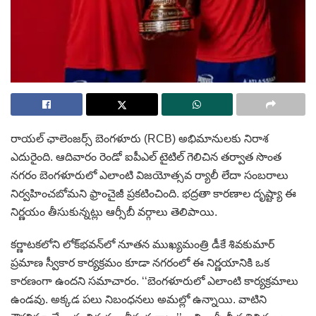
రాయల్‌ ఛాలెంజర్స్‌ బెంగళూరు (RCB) అభిమానులకు నిరాశ
ఎదురైంది. ఆదివారం రెండో ఐపీఎల్‌ టైటిల్‌ గెలిచిన తర్వాత సొంత
నగరం బెంగళూరులో ఎలాంటి విజయోత్సవ ర్యాలీ లేదా సంబరాలు
నిర్వహించబోమని ఫ్రాంచైజీ ప్రకటించింది. భద్రతా కారణాల దృష్ట్యా ఈ
నిర్ణయం తీసుకున్నట్లు ఆర్సీబీ వర్గాలు తెలిపాయి.
కర్ణాటకలోని లోక్‌భవన్‌లో నూతన ముఖ్యమంత్రి డీకే శివకుమార్‌
ప్రమాణ స్వీకార కార్యక్రమం కూడా నగరంలో ఈ నిర్ణయానికి ఒక
కారణంగా ఉందని సమాచారం. ‘‘బెంగళూరులో ఎలాంటి కార్యక్రమాలు
ఉండవు. అక్కడ పలు నిబంధనలు అమల్లో ఉన్నాయి. వాటిని