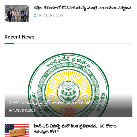
దక్షిణ కొరియాలో కొనసాగుతున్న మంత్రి నారాయణ పర్యటన
OCTOBER 2, 2025
Recent News
SIRD అదనపు డైరెక్టర్‌ బాలాజీ దిగంబర్‌ బదిలీ
AUGUST 8, 2026
హెచ్‌-1బీ వీసాపై మరో కీలక ప్రతిపాదన.. 60 రోజుల
గడువుకు కోత?