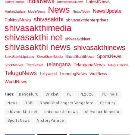
IndiaNews
LatestNews
IndianCinema
InternationalNews
News
NewsUpdate
MarketUpdate
MovieNews
NewsToday
shivasakthi
PoliticalNews
shivasakthienterprises
shivasakthimedia
shivasakthi net
shivasakthinet
shivasakthi news
shivasakthinews
SportsNews
ShivaShaktiNews
ShivaSakthiUpdates
ShivaShaktiMedia
Telangana
TelanganaNews
TechNews
StockMarket
TeluguCinema
TeluguNews
Tollywood
TrendingNews
ViralNews
WorldNews
Tags:
Bengaluru
Cricket
IPL
IPL2026
IPLFinals
News
RCB
RoyalChallengersBangalore
Security
shivasakthi net
shivasakthi news
shivasakthimedia
SportsNews
VictoryParade