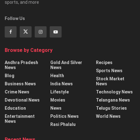
sports, and more
Follow Us
Browse by Category
Andhra Pradesh
Gold And Silver
Recipes
News
News
Sports News
Blog
Health
Stock Market
Business News
India News
News
Crime News
Lifestyle
Technology News
Devotional News
Movies
Telangana News
Education
News
Telugu Stories
Entertainment
Politics News
World News
News
Rasi Phalalu
Recent News