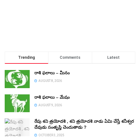
Trending
Comments
Latest
రాశి ఫలాలు – మీనం
AUGUST 8, 2026
రాశి ఫలాలు – మేషం
AUGUST 9, 2026
రేపు శని త్రయోదశి , శని త్రయోదశి నాడు ఏమి చేస్తే శనీశ్వర
దేవుడు సంతృప్తి చెందుతాడు ?
OCTOBER 3, 2025