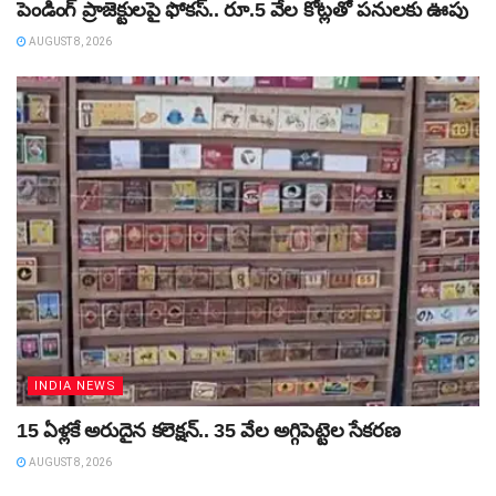
పెండింగ్‌ ప్రాజెక్టులపై ఫోకస్‌.. రూ.5 వేల కోట్లతో పనులకు ఊపు
AUGUST 8, 2026
INDIA NEWS
15 ఏళ్లకే అరుదైన కలెక్షన్‌.. 35 వేల అగ్గిపెట్టెల సేకరణ
AUGUST 8, 2026