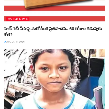
WORLD NEWS
హెచ్‌-1బీ వీసాపై మరో కీలక ప్రతిపాదన.. 60 రోజుల గడువుకు
కోత?
AUGUST 8, 2026