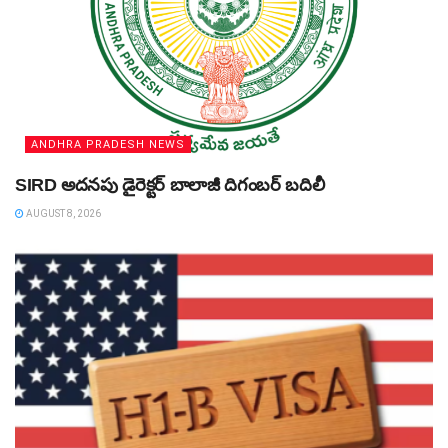
ANDHRA PRADESH NEWS
SIRD అదనపు డైరెక్టర్‌ బాలాజీ దిగంబర్‌ బదిలీ
AUGUST 8, 2026