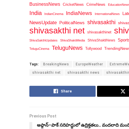
BusinessNews
CricketNews
CrimeNews
EducationNew
India
IndiaNews
La
IndianCinema
InternationalNews
shivasakthi
NewsUpdate
PoliticalNews
shiva
shi
shivasakthi net
shivasakthinet
Spor
ShivaShaktiNews
ShivaSakthiUpdates
ShivaShaktiMedia
TeluguNews
Tollywood
TrendingNew
TeluguCinema
Tags:
BreakingNews
EuropeWeather
ExtremeWe
shivasakthi net
shivasakthi news
shivasakthi
Share
Previous Post
అఫ్గాన్–పాక్ సరిహద్దులో ఉద్రిక్తతలు.. వందలాది మంద