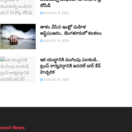
దోపిడీ
AUGUST 8, 2026
తాళం వేసిన ఇంట్లో మహిళ
అస్థిపంజరం.. బెంగళూరులో కలకలం
AUGUST 8, 2026
ఇక యుద్ధానికి ముగింపు పలకండి..
ట్రంప్‌ కార్యవర్గానికి జనరల్‌ డాన్‌ కేన్‌
హెచ్చరిక
AUGUST 8, 2026
ecent News