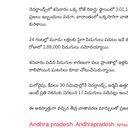
నెదర్లాండ్స్‌లో శనివారం ఒక్క రోజే రికార్డు స్థాయిల
ప్రజలు ఇబ్బందులు పడగా, వారాంతంలో ఒక్కసారిగా వా
కురిశాయి.
24 గంటల్లో మూడు లక్షలకు పైగా పిడుగులు పడటం ఇదే 
రోజులో 1,88,000 పిడుగులు నమోదయ్యాయి.
శనివారం పడిన పిడుగుల కారణంగా పలు ప్రాంతాల్లో ఇళ్లకు న
కాలిపోయిన ఘటనలు కూడా చోటుచేసుకున్నాయి.
మరోవైపు, కేవలం 30 నిమిషాల్లోనే నెదర్లాండ్స్, జర్మనీ 
అంటే ప్రతి సెకనుకు సగటున 17 పిడుగులు పడినట్లు అంచనా
ఈ అకస్మాత్తుగా వచ్చిన తీవ్ర వాతావరణ మార్పులతో ప్రజలు
Andhra pradesh
Andhrapradesh
APNe