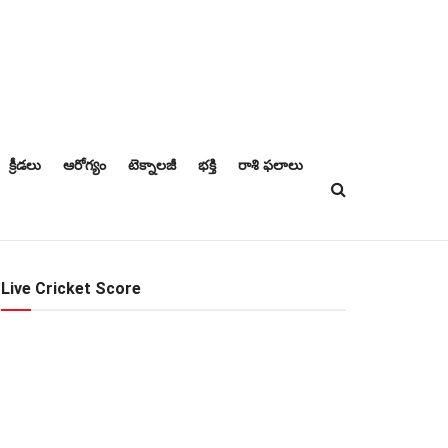
క్రీడలు
ఆరోగ్యం
టెక్నాలజీ
భక్తి
రాశి ఫలాలు
Live Cricket Score