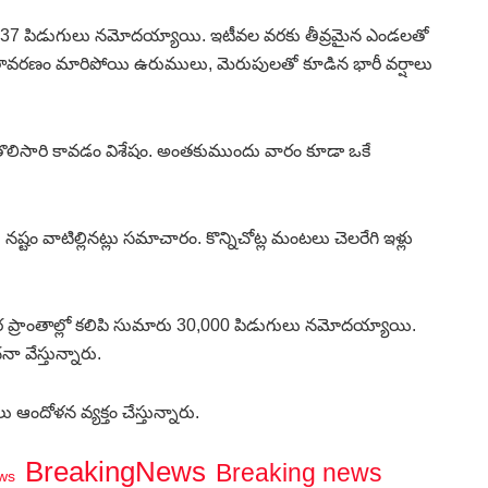
ో 3,01,137 పిడుగులు నమోదయ్యాయి. ఇటీవల వరకు తీవ్రమైన ఎండలతో
తావరణం మారిపోయి ఉరుములు, మెరుపులతో కూడిన భారీ వర్షాలు
తొలిసారి కావడం విశేషం. అంతకుముందు వారం కూడా ఒకే
ష్టం వాటిల్లినట్లు సమాచారం. కొన్నిచోట్ల మంటలు చెలరేగి ఇళ్లు
ఉత్తర ప్రాంతాల్లో కలిపి సుమారు 30,000 పిడుగులు నమోదయ్యాయి.
 వేస్తున్నారు.
 ఆందోళన వ్యక్తం చేస్తున్నారు.
BreakingNews
Breaking news
ws