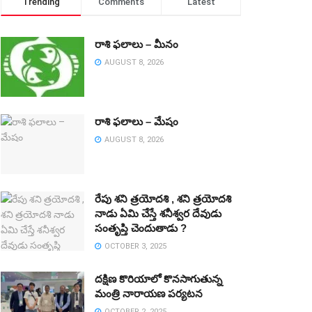
Trending
Comments
Latest
రాశి ఫలాలు – మీనం
AUGUST 8, 2026
రాశి ఫలాలు – మేషం
AUGUST 8, 2026
రేపు శని త్రయోదశి , శని త్రయోదశి
నాడు ఏమి చేస్తే శనీశ్వర దేవుడు
సంతృప్తి చెందుతాడు ?
OCTOBER 3, 2025
దక్షిణ కొరియాలో కొనసాగుతున్న
మంత్రి నారాయణ పర్యటన
OCTOBER 2, 2025