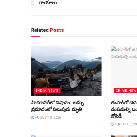
గాయాలు
Related
Posts
INDIA NEWS
CRIME NE
హిమాచల్‌లో విషాదం.. బస్సు
తుపాకీతో బెద
ప్రమాదంలో పలువురు మృతి
దంపతుల్ని బంధ
దోపిడీ
AUGUST 8, 2026
AUGUST 8, 20