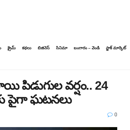
ం
క్రైమ్
కథలు
బిజినెస్‌
సినిమా
బంగారం – వెండి
స్టాక్ మార్కెట్
 స్థాయి పిడుగుల వర్షం.. 24
కు పైగా ఘటనలు
0