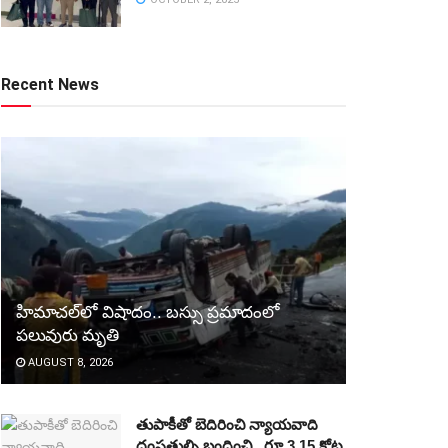
Recent News
హిమాచల్‌లో విషాదం.. బస్సు ప్రమాదంలో
పలువురు మృతి
AUGUST 8, 2026
తుపాకీతో బెదిరించి న్యాయవాది
దంపతుల్ని బంధించి.. రూ.3.15 కోట్ల