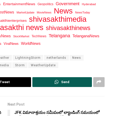
Government
EntertainmentNews
Geopolitics
s
Hyderabad
News
testNews
MarketUpdate
MovieNews
NewsToday
shivasakthimedia
sakthienterprises
vasakthi news
shivasakthinews
Telangana
tsNews
TelanganaNews
TechNews
StockMarket
WorldNews
s
ViralNews
ather
LightningStorm
netherlands
News
media
Storm
WeatherUpdate
Tweet
Send
Next Post
ి
JFK విమానాశ్రయం సమీపంలో ల్యాండింగ్ సమయంలో