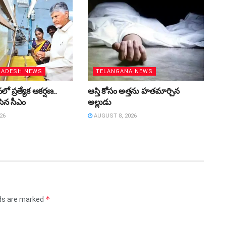
RADESH NEWS
TELANGANA NEWS
ో ప్రత్యేక ఆకర్షణ..
ఆస్తి కోసం అత్తను హతమార్చిన
ేసిన సీఎం
అల్లుడు
26
AUGUST 8, 2026
*
lds are marked