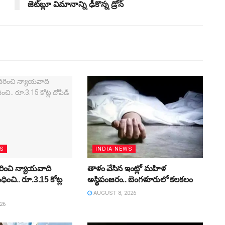
జెట్‌బ్లూ విమానాన్ని ఢీకొన్న డ్రోన్
WS
INDIA NEWS
ిరించి న్యాయవాది
తాళం వేసిన ఇంట్లో మహిళ
ించి.. రూ.3.15 కోట్ల
అస్థిపంజరం.. బెంగళూరులో కలకలం
AUGUST 8, 2026
26