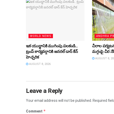
WORLD NEWS
ANDHRA P
ఇక యుద్ధానికి ముగింపు పలకండి..
చీరాల పర్యటనల
ట్రంప్‌ కార్యవర్గానికి జనరల్‌ డాన్‌ కేన్‌
మగ్గంపై చీర న
హెచ్చరిక
AUGUST 8, 20
AUGUST 8, 2026
Leave a Reply
Your email address will not be published.
Required fie
*
Comment