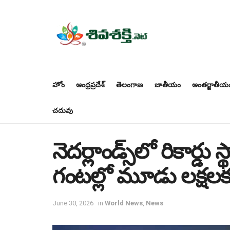
హోం
ఆంధ్రప్రదేశ్
తెలంగాణ
జాతీయం
అంతర్జాతీయ
చదువు
నెదర్లాండ్స్‌లో రికార్డు
గంటల్లో మూడు లక్షల
June 30, 2026
in
World News
,
News