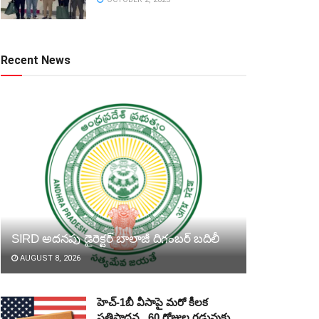
Recent News
SIRD అదనపు డైరెక్టర్‌ బాలాజీ దిగంబర్‌ బదిలీ
AUGUST 8, 2026
హెచ్‌-1బీ వీసాపై మరో కీలక
ప్రతిపాదన.. 60 రోజుల గడువుకు