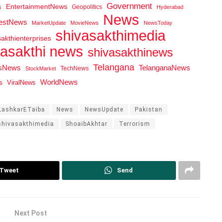
Government
EntertainmentNews
Geopolitics
s
Hyderabad
News
testNews
MarketUpdate
MovieNews
NewsToday
shivasakthimedia
sakthienterprises
vasakthi news
shivasakthinews
Telangana
tsNews
TelanganaNews
TechNews
StockMarket
WorldNews
s
ViralNews
LashkarETaiba
News
NewsUpdate
Pakistan
shivasakthimedia
ShoaibAkhtar
Terrorism
Tweet
Send
Next Post