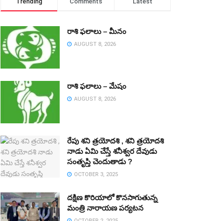
Trending
Comments
Latest
రాశి ఫలాలు – మీనం
AUGUST 8, 2026
రాశి ఫలాలు – మేషం
AUGUST 8, 2026
రేపు శని త్రయోదశి , శని త్రయోదశి
నాడు ఏమి చేస్తే శనీశ్వర దేవుడు
సంతృప్తి చెందుతాడు ?
OCTOBER 3, 2025
దక్షిణ కొరియాలో కొనసాగుతున్న
మంత్రి నారాయణ పర్యటన
OCTOBER 2, 2025