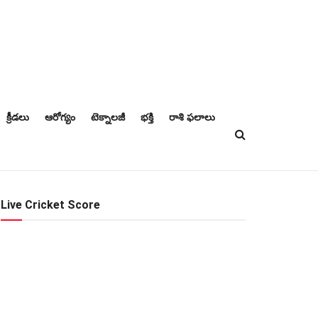
క్రీడలు
ఆరోగ్యం
టెక్నాలజీ
భక్తి
రాశి ఫలాలు
Live Cricket Score