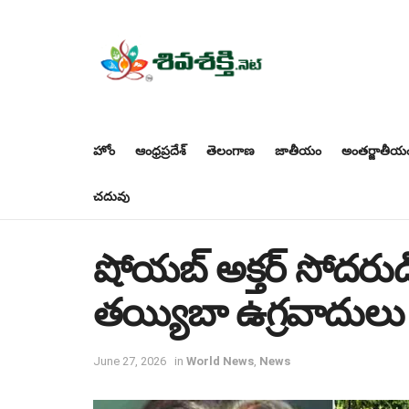
హోం
ఆంధ్రప్రదేశ్
తెలంగాణ
జాతీయం
అంతర్జాతీయ
చదువు
షోయబ్ అక్తర్ సోదరుడి
తయ్యిబా ఉగ్రవాదులు
June 27, 2026
in
World News
,
News