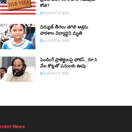
కోత?
AUGUST 8, 2026
విద్యుత్‌ తీగలు తగిలి ఆశ్రమ
పాఠశాల విద్యార్థిని మృతి
AUGUST 8, 2026
పెండింగ్‌ ప్రాజెక్టులపై ఫోకస్‌.. రూ.5
వేల కోట్లతో పనులకు ఊపు
AUGUST 8, 2026
ecent News