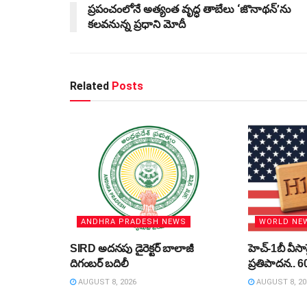
ప్రపంచంలోనే అత్యంత వృద్ధ తాబేలు ‘జొనాథన్’ను
కలవనున్న ప్రధాని మోదీ
Related
Posts
ANDHRA PRADESH NEWS
WORLD NE
SIRD అదనపు డైరెక్టర్‌ బాలాజీ
హెచ్‌-1బీ వీస
దిగంబర్‌ బదిలీ
ప్రతిపాదన.. 
AUGUST 8, 2026
AUGUST 8, 20