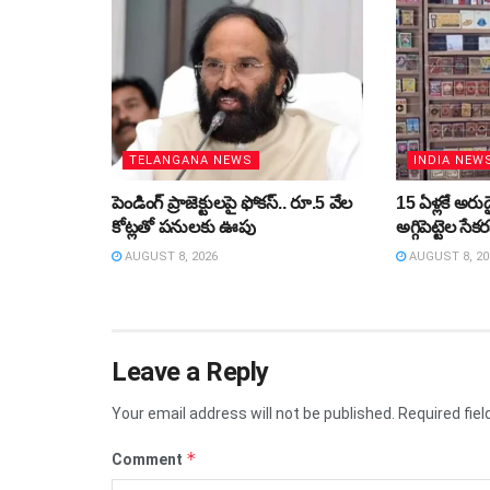
TELANGANA NEWS
INDIA NEW
పెండింగ్‌ ప్రాజెక్టులపై ఫోకస్‌.. రూ.5 వేల
15 ఏళ్లకే అరుదై
కోట్లతో పనులకు ఊపు
అగ్గిపెట్టెల సే
AUGUST 8, 2026
AUGUST 8, 20
Leave a Reply
Your email address will not be published.
Required fie
*
Comment