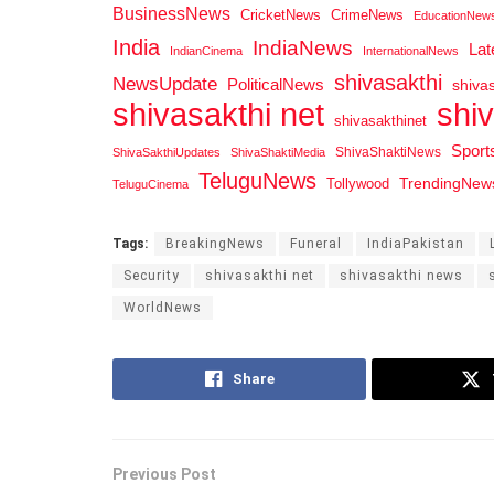
BusinessNews
CricketNews
CrimeNews
EducationNew
India
IndiaNews
La
IndianCinema
InternationalNews
shivasakthi
NewsUpdate
PoliticalNews
shiva
shi
shivasakthi net
shivasakthinet
Spor
ShivaShaktiNews
ShivaSakthiUpdates
ShivaShaktiMedia
TeluguNews
Tollywood
TrendingNew
TeluguCinema
Tags:
BreakingNews
Funeral
IndiaPakistan
Security
shivasakthi net
shivasakthi news
WorldNews
Share
Previous Post