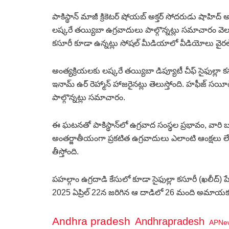
పాకిస్థాన్ మాజీ క్రికెటర్ షోయబ్ అక్తర్ సోదరుడు షాహిద్ 
లష్కరే తయ్యిబా ఉగ్రవాదులు పాల్గొన్నట్లు సమాచారం వెలుగ
కసూరీ కూడా ఉన్నట్లు సోషల్ మీడియాలో వీడియోలు వైర
అంత్యక్రియలకు లష్కరే తయ్యిబా డిప్యూటీ చీఫ్ సైఫుల్లా
ఇనామ్ ఉర్ రెహ్మాన్ హాజరైనట్లు తెలుస్తోంది. హఫీజ్ సయీద
పాల్గొన్నట్లు సమాచారం.
ఈ ఘటనతో పాకిస్థాన్‌లో ఉగ్రవాద సంస్థల ప్రభావం, వార
అంతర్జాతీయంగా ప్రకటిత ఉగ్రవాదులు ఎలాంటి ఆంక్షలు లేక
తీస్తోంది.
పహల్గాం ఉగ్రదాడి కేసులో కూడా సైఫుల్లా కసూరీ (ఖలీద్) ప
2025 ఏప్రిల్ 22న జరిగిన ఆ దాడిలో 26 మంది అమాయకు
Andhra pradesh
Andhrapradesh
APNe