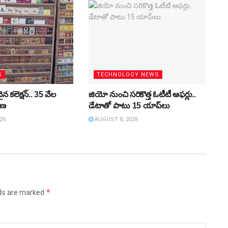
S
TECHNOLOGY NEWS
న కలెక్షన్‌.. 35 వేల
జియో నుంచి సరికొత్త ఓటీటీ ఆఫర్లు..
కరణ
డేటాతో పాటు 15 యాప్‌లు
26
AUGUST 8, 2026
*
lds are marked