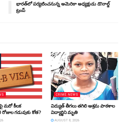
భారత్‌లో పర్యటించనున్న అమెరికా అధ్యక్షుడు డొనాల్డ్
ట్రంప్
WS
CRIME NEWS
ాపై మరో కీలక
విద్యుత్‌ తీగలు తగిలి ఆశ్రమ పాఠశాల
60 రోజుల గడువుకు కోత?
విద్యార్థిని మృతి
26
AUGUST 8, 2026