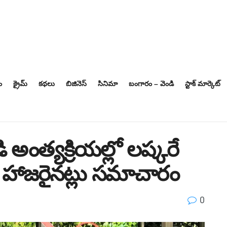
ం
క్రైమ్
కథలు
బిజినెస్‌
సినిమా
బంగారం – వెండి
స్టాక్ మార్కెట్
 అంత్యక్రియల్లో లష్కరే
 హాజరైనట్లు సమాచారం
0