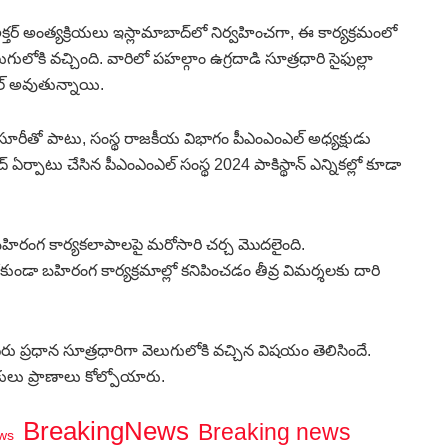
అక్తర్ అంత్యక్రియలు ఇస్లామాబాద్‌లో నిర్వహించగా, ఈ కార్యక్రమంలో
ులోకి వచ్చింది. వారిలో పహల్గాం ఉగ్రదాడి సూత్రధారి సైఫుల్లా
ల్ అవుతున్నాయి.
 కసూరీతో పాటు, సంస్థ రాజకీయ విభాగం పీఎంఎంఎల్ అధ్యక్షుడు
్ ఏర్పాటు చేసిన పీఎంఎంఎల్ సంస్థ 2024 పాకిస్థాన్ ఎన్నికల్లో కూడా
ి బహిరంగ కార్యకలాపాలపై మరోసారి చర్చ మొదలైంది.
ుండా బహిరంగ కార్యక్రమాల్లో కనిపించడం తీవ్ర విమర్శలకు దారి
ేరు ప్రధాన సూత్రధారిగా వెలుగులోకి వచ్చిన విషయం తెలిసిందే.
లు ప్రాణాలు కోల్పోయారు.
BreakingNews
Breaking news
ws