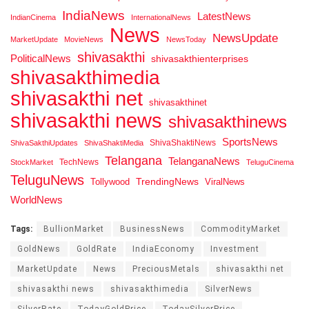
IndiaNews
LatestNews
IndianCinema
InternationalNews
News
NewsUpdate
MarketUpdate
MovieNews
NewsToday
shivasakthi
PoliticalNews
shivasakthienterprises
shivasakthimedia
shivasakthi net
shivasakthinet
shivasakthi news
shivasakthinews
SportsNews
ShivaShaktiNews
ShivaSakthiUpdates
ShivaShaktiMedia
Telangana
TelanganaNews
TechNews
StockMarket
TeluguCinema
TeluguNews
Tollywood
TrendingNews
ViralNews
WorldNews
Tags:
BullionMarket
BusinessNews
CommodityMarket
GoldNews
GoldRate
IndiaEconomy
Investment
MarketUpdate
News
PreciousMetals
shivasakthi net
shivasakthi news
shivasakthimedia
SilverNews