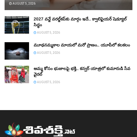
AUGUST 5, 2026
2027 వన్డే వరల్డ్‌కప్‌కు మార్గం ఇదే.. క్వాలిఫైయర్ షెడ్యూల్
సిద్ధం
AUGUST 5, 2026
మూఢనమ్మకాల మాయలో మరో ప్రాణం.. యూపీలో కలకలం
AUGUST 5, 2026
అమ్మ కోసం భుజాలపై భక్తి.. కన్వర్‌ యాత్రలో కుమారుడి సేవ
వైరల్
AUGUST 5, 2026