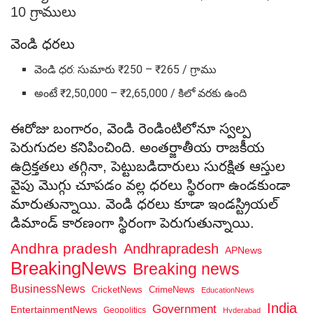
10 గ్రాములు
వెండి ధరలు
వెండి ధర: సుమారు ₹250 – ₹265 / గ్రాము
అంటే ₹2,50,000 – ₹2,65,000 / కిలో వరకు ఉంది
ఈరోజు బంగారం, వెండి రెండింటిలోనూ స్వల్ప
పెరుగుదల కనిపించింది. అంతర్జాతీయ రాజకీయ
ఉద్రిక్తతలు తగ్గినా, పెట్టుబడిదారులు సురక్షిత ఆస్తుల
వైపు మొగ్గు చూపడం వల్ల ధరలు స్థిరంగా ఉండకుండా
మారుతున్నాయి. వెండి ధరలు కూడా ఇండస్ట్రియల్
డిమాండ్ కారణంగా స్థిరంగా పెరుగుతున్నాయి.
Andhra pradesh
Andhrapradesh
APNews
BreakingNews
Breaking news
BusinessNews
CricketNews
CrimeNews
EducationNews
India
Government
EntertainmentNews
Geopolitics
Hyderabad