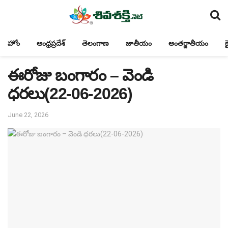
హోం
ఆంధ్రప్రదేశ్
తెలంగాణ
జాతీయం
అంతర్జాతీయం
క
ఈరోజు బంగారం – వెండి
ధరలు(22-06-2026)
June 22, 2026