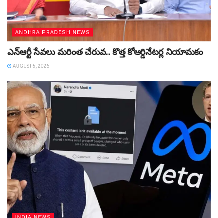
ANDHRA PRADESH NEWS
ఎన్ఆర్టీ సేవలు మరింత చేరువ.. కొత్త కోఆర్డినేటర్ల నియామకం
AUGUST 5, 2026
INDIA NEWS