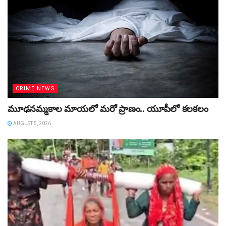
CRIME NEWS
మూఢనమ్మకాల మాయలో మరో ప్రాణం.. యూపీలో కలకలం
AUGUST 5, 2026