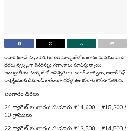
ఇవాళ (జూన్ 22, 2026) భారత మార్కెట్‌లో బంగారం మరియు వెండి
ధరలు స్వల్పంగా పెరిగినట్లు గణాంకాలు సూచిస్తున్నాయి.
అంతర్జాతీయ మార్కెట్‌లో అనిశ్చితులు, డాలర్ మార్పులు, అలాగే సేఫ్‌
ఇన్వెస్ట్‌మెంట్‌ డిమాండ్‌ కారణంగా ధరల్లో ఊగిసలాట కొనసాగుతోంది.
బంగారం ధరలు
24 క్యారెట్ బంగారం: సుమారు ₹14,600 – ₹15,200 /
10 గ్రాములు
22 క్యారెట్ బంగారం: సుమారు ₹13,500 – ₹14,500 /