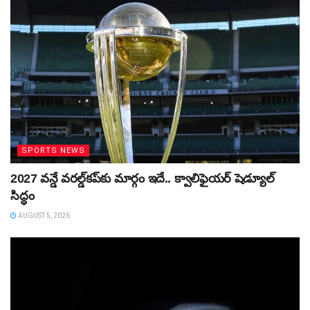
SPORTS NEWS
2027 వన్డే వరల్డ్‌కప్‌కు మార్గం ఇదే.. క్వాలిఫైయర్ షెడ్యూల్
సిద్ధం
AUGUST 5, 2026