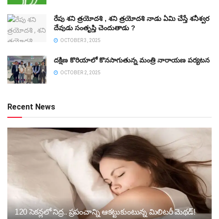
రేపు శని త్రయోదశి , శని త్రయోదశి నాడు ఏమి చేస్తే శనీశ్వర
దేవుడు సంతృప్తి చెందుతాడు ?
OCTOBER 3, 2025
దక్షిణ కొరియాలో కొనసాగుతున్న మంత్రి నారాయణ పర్యటన
OCTOBER 2, 2025
Recent News
120 సెకన్లలో నిద్ర.. ప్రపంచాన్ని ఆకట్టుకుంటున్న మిలిటరీ మెథడ్!