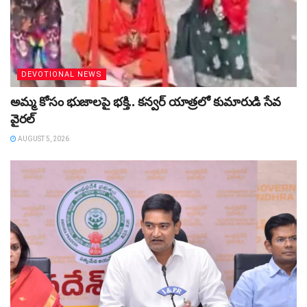
DEVOTIONAL NEWS
అమ్మ కోసం భుజాలపై భక్తి.. కన్వర్‌ యాత్రలో కుమారుడి సేవ
వైరల్
AUGUST 5, 2026