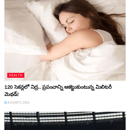
HEALTH
120 సెకన్లలో నిద్ర.. ప్రపంచాన్ని ఆకట్టుకుంటున్న మిలిటరీ
మెథడ్!
AUGUST 5, 2026