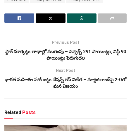
SilverRate
TodayGoldPrice
TodaySilverPrice
Previous Post
స్టాక్ మార్కెట్లు లాభాల్లో ముగింపు – సెన్సెక్స్‌ 291 పాయింట్లు, నిఫ్టీ 90
పాయింట్లు పెరుగుదల
Next Post
భారత మహిళల హాకీ జట్టు నేషన్స్‌ కప్‌ విజేత – న్యూజిలాండ్‌పై 2-0తో
ఘన విజయం
Related
Posts