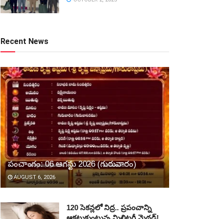
Recent News
పంచాంగం: 06 ఆగస్టు 2026 (గురువారం)
AUGUST 6, 2026
120 సెకన్లలో నిద్ర.. ప్రపంచాన్ని
ఆకట్టుకుంటున్న మిలిటరీ మెథడ్!