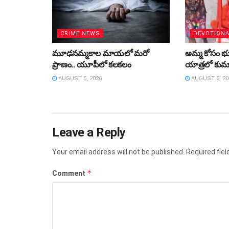
CRIME NEWS
DEVOTION
మూఢనమ్మకాల మాయలో మరో
అమ్మ కోసం భుజా
ప్రాణం.. యూపీలో కలకలం
యాత్రలో కుమా
AUGUST 5, 2026
AUGUST 5, 20
Leave a Reply
Your email address will not be published.
Required fie
*
Comment