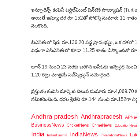
ఇన్సూరెన్స్ కంపెనీ టర్టిల్‌మింట్ ఫిన్‌టెక్ సొల్యూషన్ (Tur
అయితే ఇష్యూ ధర రూ.152తో పోలిస్తే సుమారు 11 శాతం 
నెలకొంది.
బీఎస్‌ఈలో షేరు రూ.136.20 వద్ద ప్రారంభమై, ఒక దశలో 
విధంగా ఎన్‌ఎస్‌ఈలో కూడా 11.25 శాతం డిస్కౌంట్‌తో రూ.13
జూన్ 19 నుంచి 23 వరకు జరిగిన ఐపీఓకు ఇన్వెస్టర్ల నుం
1.20 రెట్లు మాత్రమే సబ్‌స్క్రిప్షన్ నమోదైంది.
ప్రస్తుతం కంపెనీ మార్కెట్ విలువ సుమారు రూ.4,069.70 కో
సమీకరించింది. ధరల శ్రేణిని రూ.144 నుంచి రూ.152గా నిర
Andhra pradesh
Andhrapradesh
APNe
BusinessNews
CricketNews
CrimeNews
EducationNew
India
IndiaNews
La
IndianCinema
InternationalNews