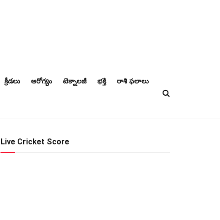
క్రీడలు
ఆరోగ్యం
టెక్నాలజీ
భక్తి
రాశి ఫలాలు
Live Cricket Score