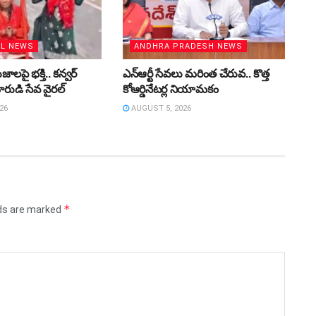
AL NEWS
ANDHRA PRADESH NEWS
లపై భక్తి.. కన్వర్‌
ఎన్ఆర్టీ సేవలు మరింత చేరువ.. కొత్త
రుడి సేవ వైరల్
కోఆర్డినేటర్ల నియామకం
26
AUGUST 5, 2026
*
lds are marked