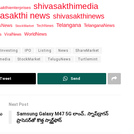
shivasakthimedia
sakthienterprises
vasakthi news
shivasakthinews
Telangana
tsNews
TelanganaNews
TechNews
StockMarket
WorldNews
s
ViralNews
Investing
IPO
Listing
News
ShareMarket
media
StockMarket
TeluguNews
Turtlemint
Tweet
Send
Next Post
యి
Samsung Galaxy M47 5G లాంచ్.. స్నాప్‌డ్రాగన్
ప్రాసెసర్‌తో కొత్త స్మార్ట్‌ఫోన్