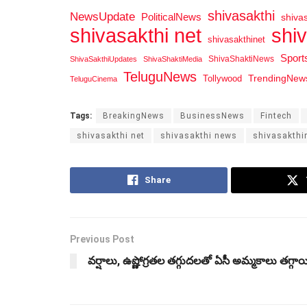
shivasakthi
NewsUpdate
PoliticalNews
shiva
shi
shivasakthi net
shivasakthinet
Spor
ShivaShaktiNews
ShivaSakthiUpdates
ShivaShaktiMedia
TeluguNews
Tollywood
TrendingNew
TeluguCinema
Tags:
BreakingNews
BusinessNews
Fintech
shivasakthi net
shivasakthi news
shivasakthi
Share
Previous Post
వర్షాలు, ఉష్ణోగ్రతల తగ్గుదలతో ఏసీ అమ్మకాలు తగ్గా