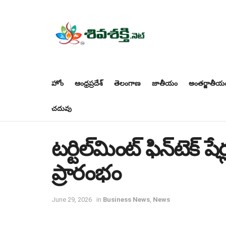
హోం
ఆంధ్రప్రదేశ్
తెలంగాణ
జాతీయం
అంతర్జాతీయ
చదువు
టర్టిల్‌మింట్ ఫిన్‌టెక్ 
ప్రారంభం
June 29, 2026
in
Business News
,
News