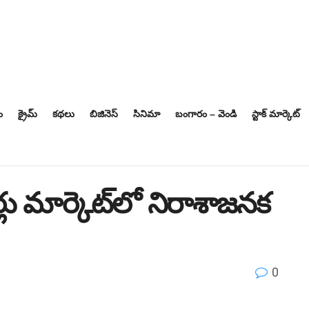
ం
క్రైమ్
కథలు
బిజినెస్‌
సినిమా
బంగారం – వెండి
స్టాక్ మార్కెట్
షేర్లు మార్కెట్‌లో నిరాశాజనక
0