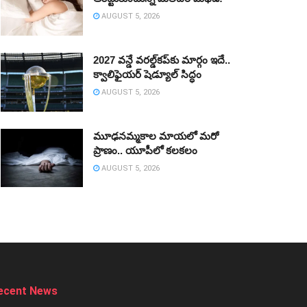
AUGUST 5, 2026
2027 వన్డే వరల్డ్‌కప్‌కు మార్గం ఇదే..
క్వాలిఫైయర్ షెడ్యూల్ సిద్ధం
AUGUST 5, 2026
మూఢనమ్మకాల మాయలో మరో
ప్రాణం.. యూపీలో కలకలం
AUGUST 5, 2026
ecent News