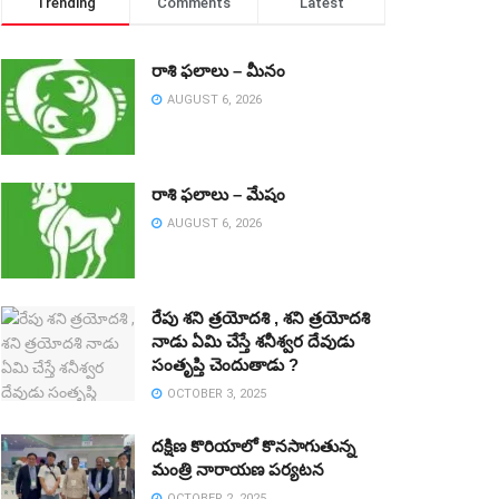
Trending
Comments
Latest
రాశి ఫలాలు – మీనం
AUGUST 6, 2026
రాశి ఫలాలు – మేషం
AUGUST 6, 2026
రేపు శని త్రయోదశి , శని త్రయోదశి
నాడు ఏమి చేస్తే శనీశ్వర దేవుడు
సంతృప్తి చెందుతాడు ?
OCTOBER 3, 2025
దక్షిణ కొరియాలో కొనసాగుతున్న
మంత్రి నారాయణ పర్యటన
OCTOBER 2, 2025