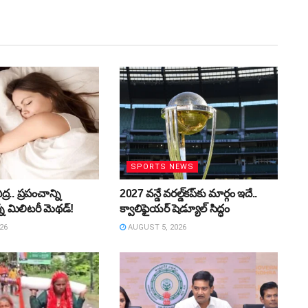
SPORTS NEWS
ద్ర.. ప్రపంచాన్ని
2027 వన్డే వరల్డ్‌కప్‌కు మార్గం ఇదే..
్న మిలిటరీ మెథడ్!
క్వాలిఫైయర్ షెడ్యూల్ సిద్ధం
26
AUGUST 5, 2026