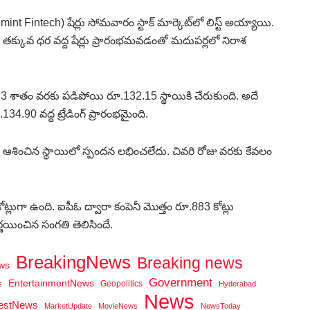
tlemint Fintech) షేర్లు సోమవారం స్టాక్ మార్కెట్‌లో లిస్ట్ అయ్యాయి.
తక్కువ ధర వద్ద షేర్లు ప్రారంభమవడంతో మదుపర్లలో నిరాశ
13 శాతం వరకు పడిపోయి రూ.132.15 స్థాయికి చేరుకుంది. అదే
4.90 వద్ద ట్రేడింగ్ ప్రారంభమైంది.
చి ఆశించిన స్థాయిలో స్పందన లభించలేదు. చివరి రోజు వరకు కేవలం
ట్లుగా ఉంది. ఐపీఓ ద్వారా కంపెనీ మొత్తం రూ.883 కోట్లు
్ణయించిన సంగతి తెలిసిందే.
BreakingNews
Breaking news
ws
Government
EntertainmentNews
Geopolitics
s
Hyderabad
News
testNews
MarketUpdate
MovieNews
NewsToday