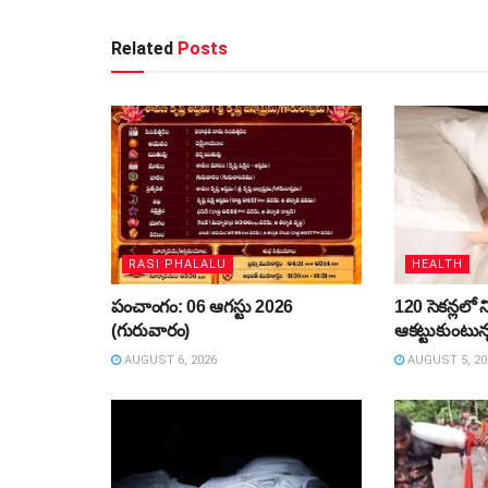
Related
Posts
RASI PHALALU
HEALTH
పంచాంగం: 06 ఆగస్టు 2026
120 సెకన్లలో ని
(గురువారం)
ఆకట్టుకుంటున
AUGUST 6, 2026
AUGUST 5, 20