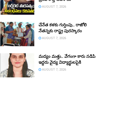
AUGUST 7, 2026
చేనేత కళకు గుర్తింపు.. రాజోలి
నేతన్నకు రాష్ట్ర పురస్కారం
AUGUST 7, 2026
మద్యం మత్తు.. వేగంగా కారు నడిపి
ఇద్దరు వైద్య విద్యార్థులపైకి
AUGUST 7, 2026