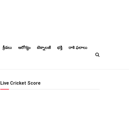
క్రీడలు
ఆరోగ్యం
టెక్నాలజీ
భక్తి
రాశి ఫలాలు
Live Cricket Score