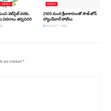
A NEWS
NEWS
ుంచి వెబ్‌సైట్‌ వరకు..
2500 మంది క్రీడాకారులతో సౌత్‌ జోన్‌
ుల వివరాలు తప్పనిసరి
హ్యాండ్‌బాల్‌ పోటీలు
26
AUGUST 7, 2026
*
lds are marked