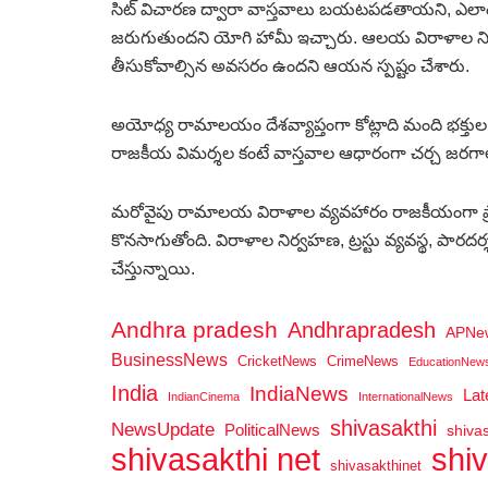
సిట్‌ విచారణ ద్వారా వాస్తవాలు బయటపడతాయని, ఎలాంట
జరుగుతుందని యోగి హామీ ఇచ్చారు. ఆలయ విరాళాల నిర
తీసుకోవాల్సిన అవసరం ఉందని ఆయన స్పష్టం చేశారు.
అయోధ్య రామాలయం దేశవ్యాప్తంగా కోట్లాది మంది భక్తు
రాజకీయ విమర్శల కంటే వాస్తవాల ఆధారంగా చర్చ జర
మరోవైపు రామాలయ విరాళాల వ్యవహారం రాజకీయంగా ప్రాధ
కొనసాగుతోంది. విరాళాల నిర్వహణ, ట్రస్టు వ్యవస్థ, పార
చేస్తున్నాయి.
Andhra pradesh
Andhrapradesh
APNe
BusinessNews
CricketNews
CrimeNews
EducationNew
India
IndiaNews
La
IndianCinema
InternationalNews
shivasakthi
NewsUpdate
PoliticalNews
shiva
shi
shivasakthi net
shivasakthinet