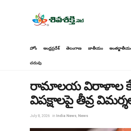
హోం
ఆంధ్రప్రదేశ్
తెలంగాణ
జాతీయం
అంతర్జాతీయ
చదువు
రామాలయ విరాళాల కేసు
విపక్షాలపై తీవ్ర విమర్
July 8, 2026
in
India News
,
News