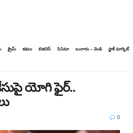
ం
క్రైమ్
కథలు
బిజినెస్‌
సినిమా
బంగారం – వెండి
స్టాక్ మార్కెట్
పై యోగి ఫైర్‌..
శలు
0