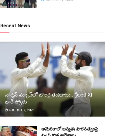
Recent News
వార్మప్‌ మ్యాచ్‌లో బౌలర్ల తడబాటు.. శ్రీలంక XI
భారీ స్కోరు
AUGUST 7, 2026
అమెరికాలో జన్మతః పౌరసత్వంపై
ట్రంప్‌ కొత్త ఆదేశాలు