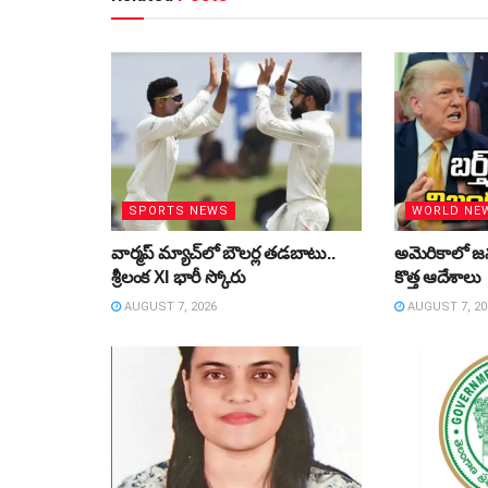
SPORTS NEWS
WORLD NE
వార్మప్‌ మ్యాచ్‌లో బౌలర్ల తడబాటు..
అమెరికాలో జన్
శ్రీలంక XI భారీ స్కోరు
కొత్త ఆదేశాలు
AUGUST 7, 2026
AUGUST 7, 20