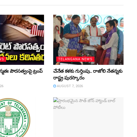
WS
TELANGANA NEWS
మతః పౌరసత్వంపై ట్రంప్‌
చేనేత కళకు గుర్తింపు.. రాజోలి నేతన్నకు
రాష్ట్ర పురస్కారం
26
AUGUST 7, 2026