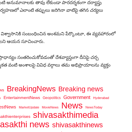
ి అనుమానాలకు తావు లేకుండా పారదర్శకంగా దర్యాప్తు
్వహణలో ఎలాంటి తప్పులు జరిగినా వాటిపై తగిన చర్యలు
ల విశ్వాసానికి సంబంధించిన అంశమని పేర్కొంటూ, ఈ వ్యవహారంలో
గాలని ఆయన సూచించారు.
ాన్యం సంతరించుకోవడంతో దేశవ్యాప్తంగా దీనిపై చర్చ
దర్శకత వంటి అంశాలపై వివిధ వర్గాలు తమ అభిప్రాయాలను వ్యక్తం
BreakingNews
Breaking news
ws
Government
EntertainmentNews
Geopolitics
s
Hyderabad
News
testNews
MarketUpdate
MovieNews
NewsToday
shivasakthimedia
sakthienterprises
vasakthi news
shivasakthinews