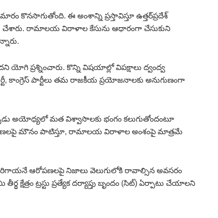
సాగుతోంది. ఈ అంశాన్ని ప్రస్తావిస్తూ ఉత్తర్‌ప్రదేశ్‌
్శలు చేశారు. రామాలయ విరాళాల కేసును ఆధారంగా చేసుకుని
్నారు.
ి యోగి ప్రశ్నించారు. కొన్ని విషయాల్లో విపక్షాలు ద్వంద్వ
్టీ, కాంగ్రెస్‌ పార్టీలు తమ రాజకీయ ప్రయోజనాలకు అనుగుణంగా
 ఇప్పుడు అయోధ్యలో మత విశ్వాసాలకు భంగం కలుగుతోందంటూ
క్రమణలపై మౌనం పాటిస్తూ, రామాలయ విరాళాల అంశంపై మాత్రమే
గాయనే ఆరోపణలపై నిజాలు వెలుగులోకి రావాల్సిన అవసరం
క్షేత్రం ట్రస్టు ప్రత్యేక దర్యాప్తు బృందం (సిట్‌) ఏర్పాటు చేయాలని