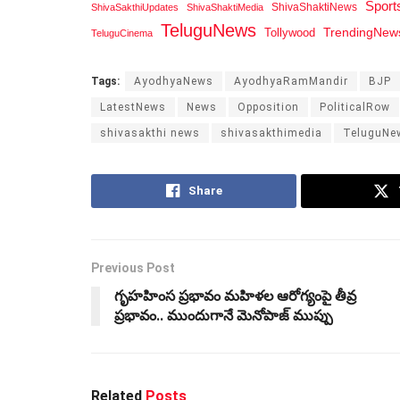
Spor
ShivaShaktiNews
ShivaSakthiUpdates
ShivaShaktiMedia
TeluguNews
Tollywood
TrendingNew
TeluguCinema
Tags:
AyodhyaNews
AyodhyaRamMandir
BJP
LatestNews
News
Opposition
PoliticalRow
shivasakthi news
shivasakthimedia
TeluguNe
Share
Previous Post
గృహహింస ప్రభావం మహిళల ఆరోగ్యంపై తీవ్ర
ప్రభావం.. ముందుగానే మెనోపాజ్‌ ముప్పు
Related
Posts