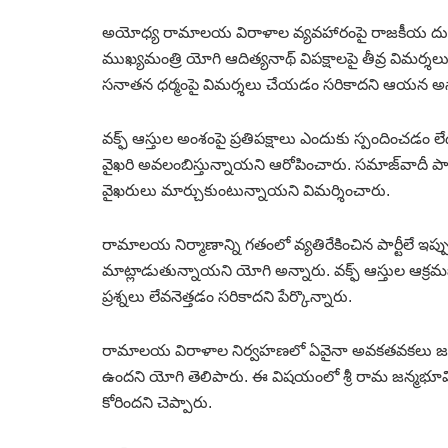
అయోధ్య రామాలయ విరాళాల వ్యవహారంపై రాజకీయ దుమారం కొన
ముఖ్యమంత్రి యోగి ఆదిత్యనాథ్‌ విపక్షాలపై తీవ్ర విమర
సనాతన ధర్మంపై విమర్శలు చేయడం సరికాదని ఆయన అన
వక్ఫ్‌ ఆస్తుల అంశంపై ప్రతిపక్షాలు ఎందుకు స్పందించడం లేదన
వైఖరి అవలంబిస్తున్నాయని ఆరోపించారు. సమాజ్‌వాదీ పార
వైఖరులు మార్చుకుంటున్నాయని విమర్శించారు.
రామాలయ నిర్మాణాన్ని గతంలో వ్యతిరేకించిన పార్టీలే
మాట్లాడుతున్నాయని యోగి అన్నారు. వక్ఫ్‌ ఆస్తుల ఆ
ప్రశ్నలు లేవనెత్తడం సరికాదని పేర్కొన్నారు.
రామాలయ విరాళాల నిర్వహణలో ఏవైనా అవకతవకలు జరి
ఉందని యోగి తెలిపారు. ఈ విషయంలో శ్రీ రామ జన్మభూమి తీర్థ 
కోరిందని చెప్పారు.