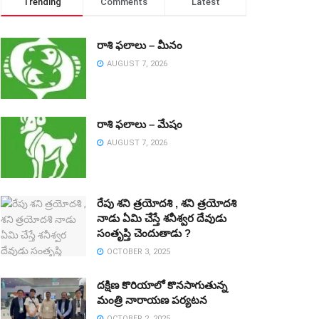
Trending
Comments
Latest
రాశి ఫలాలు – మీనం
AUGUST 7, 2026
రాశి ఫలాలు – మేషం
AUGUST 7, 2026
రేపు శని త్రయోదశి , శని త్రయోదశి
నాడు ఏమి చేస్తే శనీశ్వర దేవుడు
సంతృప్తి చెందుతాడు ?
OCTOBER 3, 2025
దక్షిణ కొరియాలో కొనసాగుతున్న
మంత్రి నారాయణ పర్యటన
OCTOBER 2, 2025