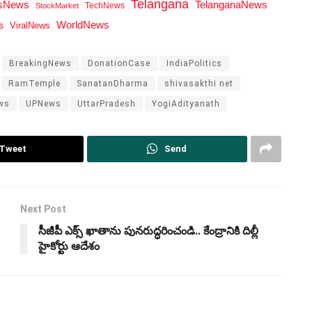
Telangana
tsNews
TelanganaNews
TechNews
StockMarket
WorldNews
s
ViralNews
BreakingNews
DonationCase
IndiaPolitics
RamTemple
SanatanDharma
shivasakthi net
ws
UPNews
UttarPradesh
YogiAdityanath
Tweet
Send
Next Post
సీజీపీ ఎక్స్‌ ఖాతాను పునరుద్ధరించండి.. కేంద్రానికి దిల్లీ
హైకోర్టు ఆదేశం