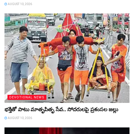
AUGUST 10, 2026
DEVOTIONAL NEWS
భక్తితో పాటు మాతృపితృ సేవ.. సోదరులపై ప్రశంసల జల్లు
AUGUST 10, 2026