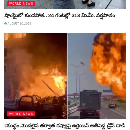
WORLD NEWS
షాంఘైలో కుండపోత.. 24 గంటల్లో 313 మి.మీ. వర్షపాతం
AUGUST 10, 2026
WORLD NEWS
యుద్ధం మొదలైన తర్వాత రష్యాపై ఉక్రెయిన్‌ అతిపెద్ద డ్రోన్‌ దాడి