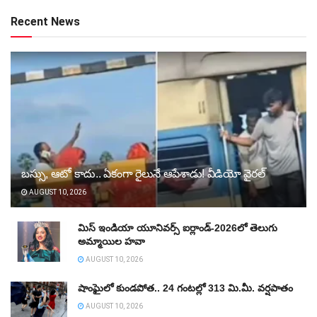
Recent News
బస్సు, ఆటో కాదు.. ఏకంగా రైలునే ఆపేశాడు! వీడియో వైరల్‌
AUGUST 10, 2026
మిస్‌ ఇండియా యూనివర్స్‌ ఐర్లాండ్‌-2026లో తెలుగు
అమ్మాయిల హవా
AUGUST 10, 2026
షాంఘైలో కుండపోత.. 24 గంటల్లో 313 మి.మీ. వర్షపాతం
AUGUST 10, 2026