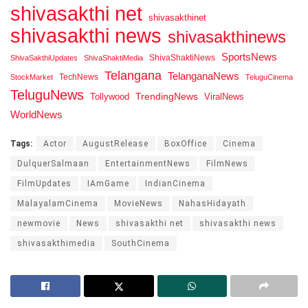
shivasakthi net
shivasakthinet
shivasakthi news
shivasakthinews
SportsNews
ShivaShaktiNews
ShivaSakthiUpdates
ShivaShaktiMedia
Telangana
TelanganaNews
TechNews
StockMarket
TeluguCinema
TeluguNews
Tollywood
TrendingNews
ViralNews
WorldNews
Tags:
Actor
AugustRelease
BoxOffice
Cinema
DulquerSalmaan
EntertainmentNews
FilmNews
FilmUpdates
IAmGame
IndianCinema
MalayalamCinema
MovieNews
NahasHidayath
newmovie
News
shivasakthi net
shivasakthi news
shivasakthimedia
SouthCinema