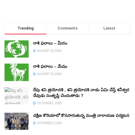
Trending
Comments
Latest
రాశి ఫలాలు – మీనం
AUGUST 10, 2026
రాశి ఫలాలు – మేషం
AUGUST 10, 2026
రేపు శని త్రయోదశి , శని త్రయోదశి నాడు ఏమి చేస్తే శనీశ్వర
దేవుడు సంతృప్తి చెందుతాడు ?
OCTOBER 3, 2025
దక్షిణ కొరియాలో కొనసాగుతున్న మంత్రి నారాయణ పర్యటన
OCTOBER 2, 2025