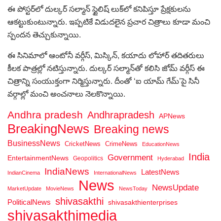
ఈ పోస్టర్‌లో దుల్కర్‌ సల్మాన్‌ స్టైలిష్‌ లుక్‌లో కనిపిస్తూ ప్రేక్షకులను
ఆకట్టుకుంటున్నారు. ఇప్పటికే విడుదలైన ప్రచార చిత్రాలు కూడా మంచి
స్పందన తెచ్చుకున్నాయి.
ఈ సినిమాలో ఆంటోనీ వర్గీస్, మిస్కిన్, కయాదు లోహార్‌ తదితరులు
కీలక పాత్రల్లో నటిస్తున్నారు. దుల్కర్‌ సల్మాన్‌తో కలిసి జోమ్‌ వర్గీస్‌ ఈ
చిత్రాన్ని సంయుక్తంగా నిర్మిస్తున్నారు. దీంతో ‘ఐ యామ్‌ గేమ్‌’పై సినీ
వర్గాల్లో మంచి అంచనాలు నెలకొన్నాయి.
Andhra pradesh
Andhrapradesh
APNews
BreakingNews
Breaking news
BusinessNews
CricketNews
CrimeNews
EducationNews
India
Government
EntertainmentNews
Geopolitics
Hyderabad
IndiaNews
LatestNews
IndianCinema
InternationalNews
News
NewsUpdate
MarketUpdate
MovieNews
NewsToday
shivasakthi
PoliticalNews
shivasakthienterprises
shivasakthimedia