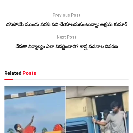
Previous Post
చనిపోయే ముందు వరకు పని చేయాలనుకుంటున్నా: అక్షయ్‌ కుమార్‌
Next Post
దేవతా నిర్మాల్యం ఎలా విసర్జించాలి? శాస్త్ర వచనాల వివరణ
Related
Posts