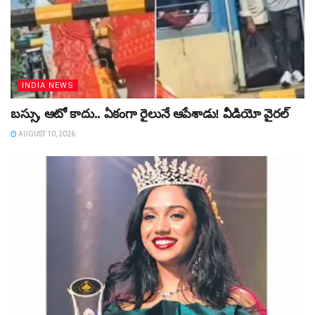
INDIA NEWS
బస్సు, ఆటో కాదు.. ఏకంగా రైలునే ఆపేశాడు! వీడియో వైరల్‌
AUGUST 10, 2026