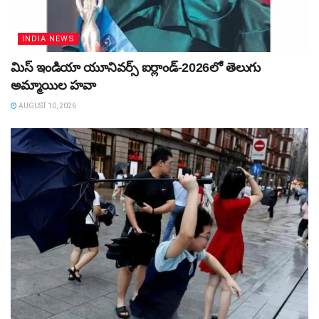
INDIA NEWS
మిస్‌ ఇండియా యూనివర్స్‌ ఐర్లాండ్‌-2026లో తెలుగు
అమ్మాయిల హవా
AUGUST 10, 2026