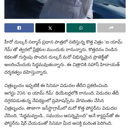
హీరో దుల్కర్‌ సల్మాన్‌ ప్రధాన పాత్రలో నటిస్తున్న కొత్త చిత్రం ‘ఐ యామ్‌
గేమ్‌’తో త్వరలో ప్రేక్షకుల ముందుకు రానున్నారు. కొత్తదనం నిండిన
కథలతో గుర్తింపు పొందిన దుల్కర్‌ మరో విభిన్నమైన ప్రాజెక్ట్‌తో
అలరించేందుకు సిద్ధమవుతున్నారు. ఈ చిత్రానికి నహాస్‌ హిదాయత్‌
దర్శకత్వం వహిస్తున్నారు.
చిత్రబృందం ఇప్పటికే ఈ సినిమా విడుదల తేదీని ప్రకటించింది.
ఆగస్టు 20న ‘ఐ యామ్‌ గేమ్‌’ థియేటర్లలోకి రానుంది. విడుదల తేదీ
దగ్గరపడుతున్న నేపథ్యంలో ప్రమోషన్స్‌ను వేగవంతం చేసిన
చిత్రబృందం, తాజాగా ఇన్‌స్టాగ్రామ్‌లో మరో కొత్త పోస్టర్‌ను విడుదల
చేసింది. “సిద్ధమవ్వండి.. సమయం ఆసన్నమైంది” అనే క్యాప్షన్‌తో ఈ
పోస్టర్‌ను షేర్‌ చేయడంతో సినిమా మీద ఆసక్తి మరింత పెరిగింది.